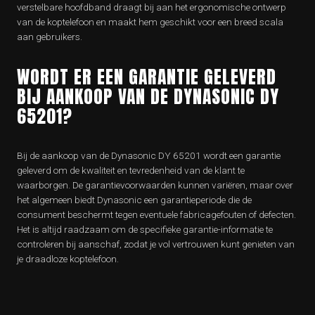
verstelbare hoofdband draagt bij aan het ergonomische ontwerp
van de koptelefoon en maakt hem geschikt voor een breed scala
aan gebruikers.
WORDT ER EEN GARANTIE GELEVERD
BIJ AANKOOP VAN DE DYNASONIC DY
65201?
Bij de aankoop van de Dynasonic DY 65201 wordt een garantie
geleverd om de kwaliteit en tevredenheid van de klant te
waarborgen. De garantievoorwaarden kunnen variëren, maar over
het algemeen biedt Dynasonic een garantieperiode die de
consument beschermt tegen eventuele fabricagefouten of defecten.
Het is altijd raadzaam om de specifieke garantie-informatie te
controleren bij aanschaf, zodat je vol vertrouwen kunt genieten van
je draadloze koptelefoon.