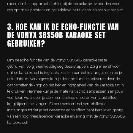
raden om het apparaat dichter bij de karaoke set te houden voor
een optimale prestatie en geluidskwaliteit tijdens je karaoke-sessies.
3. HOE KAN IK DE ECHO-FUNCTIE VAN
DE VONYX SBS50B KARAOKE SET
GEBRUIKEN?
Om de echo-functie van de Vonyx SBS50B karaoke set te
gebruiken, volg je eenvoudigweg deze stappen. Zorg er eerst voor
dat de karaoke set is ingeschakeld en correct is aangesloten op je
geluidsbron. Vervolgens kun je de echo-functie activeren door de
desbetreffende knop op het bedieningspaneel van de karaoke set in
te drukken. Hiermee kun je de mate van echo aanpassen aan jouw
voorkeur, waardoor je stem een professioneel en verfraaid effect
krijgt tijdens het zingen. Experimenteer met verschillende
instellingen totdat je het gewenste echo-effect hebt bereikt en geniet
van een nog meeslepender karaoke-ervaring met de Vonyx SBS50B
karaoke set!