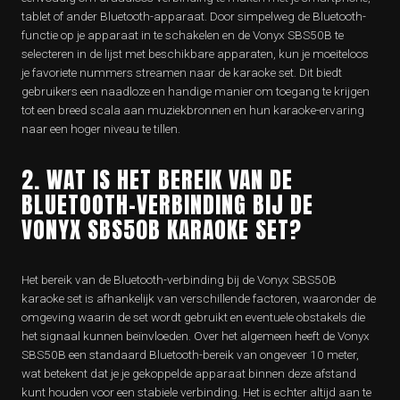
tablet of ander Bluetooth-apparaat. Door simpelweg de Bluetooth-
functie op je apparaat in te schakelen en de Vonyx SBS50B te
selecteren in de lijst met beschikbare apparaten, kun je moeiteloos
je favoriete nummers streamen naar de karaoke set. Dit biedt
gebruikers een naadloze en handige manier om toegang te krijgen
tot een breed scala aan muziekbronnen en hun karaoke-ervaring
naar een hoger niveau te tillen.
2. WAT IS HET BEREIK VAN DE
BLUETOOTH-VERBINDING BIJ DE
VONYX SBS50B KARAOKE SET?
Het bereik van de Bluetooth-verbinding bij de Vonyx SBS50B
karaoke set is afhankelijk van verschillende factoren, waaronder de
omgeving waarin de set wordt gebruikt en eventuele obstakels die
het signaal kunnen beïnvloeden. Over het algemeen heeft de Vonyx
SBS50B een standaard Bluetooth-bereik van ongeveer 10 meter,
wat betekent dat je je gekoppelde apparaat binnen deze afstand
kunt houden voor een stabiele verbinding. Het is echter altijd aan te