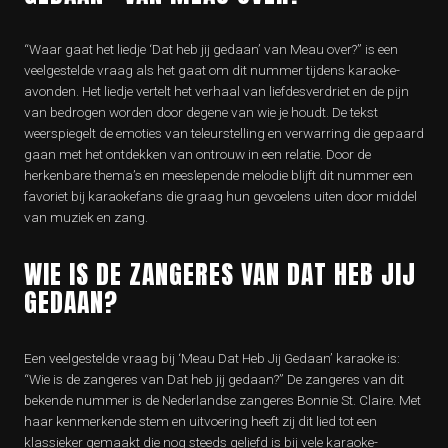
“Waar gaat het liedje ‘Dat heb jij gedaan’ van Meau over?” is een
veelgestelde vraag als het gaat om dit nummer tijdens karaoke-
avonden. Het liedje vertelt het verhaal van liefdesverdriet en de pijn
van bedrogen worden door degene van wie je houdt. De tekst
weerspiegelt de emoties van teleurstelling en verwarring die gepaard
gaan met het ontdekken van ontrouw in een relatie. Door de
herkenbare thema’s en meeslepende melodie blijft dit nummer een
favoriet bij karaokefans die graag hun gevoelens uiten door middel
van muziek en zang.
WIE IS DE ZANGERES VAN DAT HEB JIJ
GEDAAN?
Een veelgestelde vraag bij ‘Meau Dat Heb Jij Gedaan’ karaoke is:
“Wie is de zangeres van Dat heb jij gedaan?” De zangeres van dit
bekende nummer is de Nederlandse zangeres Bonnie St. Claire. Met
haar kenmerkende stem en uitvoering heeft zij dit lied tot een
klassieker gemaakt die nog steeds geliefd is bij vele karaoke-