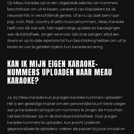
Op Meau Karaoke zijn er een uitgebreide selectie van nummers
beschikbaar om uit te kiezen, variërend van klassiekers tot de
nieuwste hits in verschillende genres. Of je nu op zoek bent naar
pop, rock, R&B, country of zelfs musicalnummers, Meau Karaoke
heeft voor elk wat wils. Met regelmatige updates en toevoegingen
aan de bibliotheek, zorgen we ervoor dat onze zangers altijd een
divers en up-to-date repertoire tot hun beschikking hebben om uit te
kiezen en van te genieten tijdens hun karaoke-ervaring.
KAN IK MIJN EIGEN KARAOKE-
NUMMERS UPLOADEN NAAR MEAU
KARAOKE?
Ja, bij Meau Karaoke kun je je eigen karaoke-nummers uploaden!
Het is een geweldige manier om een persoonlijke touch toe te voegen
aan je karaoke-ervaring en om nummers te zingen die misschien
niet beschikbaar zijn in de standaard bibliotheek. Door je eigen
karaoke-nummers te uploaden, kun je echt unieke en
gepersonaliseerde optredens creëren die passen bij jouw smaak en