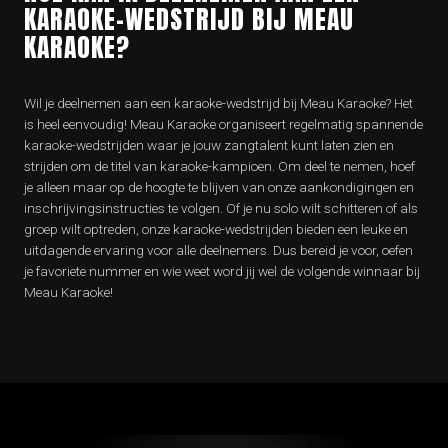
KARAOKE-WEDSTRIJD BIJ MEAU
KARAOKE?
Wil je deelnemen aan een karaoke-wedstrijd bij Meau Karaoke? Het
is heel eenvoudig! Meau Karaoke organiseert regelmatig spannende
karaoke-wedstrijden waar je jouw zangtalent kunt laten zien en
strijden om de titel van karaoke-kampioen. Om deel te nemen, hoef
je alleen maar op de hoogte te blijven van onze aankondigingen en
inschrijvingsinstructies te volgen. Of je nu solo wilt schitteren of als
groep wilt optreden, onze karaoke-wedstrijden bieden een leuke en
uitdagende ervaring voor alle deelnemers. Dus bereid je voor, oefen
je favoriete nummer en wie weet word jij wel de volgende winnaar bij
Meau Karaoke!