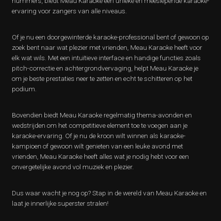
nummers, biedt Meau Karaoke een unieke en meeslepende karaoke-
ervaring voor zangers van alle niveaus.
Of je nu een doorgewinterde karaoke-professional bent of gewoon op
zoek bent naar wat plezier met vrienden, Meau Karaoke heeft voor
elk wat wils. Met een intuïtieve interface en handige functies zoals
pitch-correctie en achtergrondvervaging, helpt Meau Karaoke je
om je beste prestaties neer te zetten en echt te schitteren op het
podium.
Bovendien biedt Meau Karaoke regelmatig thema-avonden en
wedstrijden om het competitieve element toe te voegen aan je
karaoke-ervaring. Of je nu de kroon wilt winnen als karaoke-
kampioen of gewoon wilt genieten van een leuke avond met
vrienden, Meau Karaoke heeft alles wat je nodig hebt voor een
onvergetelijke avond vol muziek en plezier.
Dus waar wacht je nog op? Stap in de wereld van Meau Karaoke en
laat je innerlijke superster stralen!