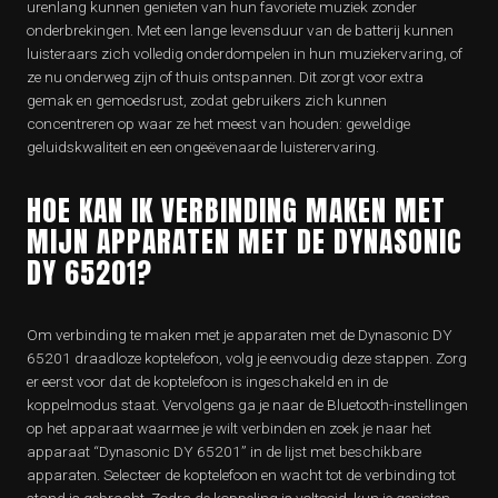
urenlang kunnen genieten van hun favoriete muziek zonder
onderbrekingen. Met een lange levensduur van de batterij kunnen
luisteraars zich volledig onderdompelen in hun muziekervaring, of
ze nu onderweg zijn of thuis ontspannen. Dit zorgt voor extra
gemak en gemoedsrust, zodat gebruikers zich kunnen
concentreren op waar ze het meest van houden: geweldige
geluidskwaliteit en een ongeëvenaarde luisterervaring.
HOE KAN IK VERBINDING MAKEN MET
MIJN APPARATEN MET DE DYNASONIC
DY 65201?
Om verbinding te maken met je apparaten met de Dynasonic DY
65201 draadloze koptelefoon, volg je eenvoudig deze stappen. Zorg
er eerst voor dat de koptelefoon is ingeschakeld en in de
koppelmodus staat. Vervolgens ga je naar de Bluetooth-instellingen
op het apparaat waarmee je wilt verbinden en zoek je naar het
apparaat “Dynasonic DY 65201” in de lijst met beschikbare
apparaten. Selecteer de koptelefoon en wacht tot de verbinding tot
stand is gebracht. Zodra de koppeling is voltooid, kun je genieten