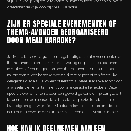
stijl. Dus voel je vrij om je favoriete nummers toe te voegen en laat je
creativiteit de vrije loop bij Meau Karaoke!
ZIJN ER SPECIALE EVENEMENTEN OF
THEMA-AVONDEN GEORGANISEERD
DOOR MEAU KARAOKE?
Ja, Meau Karaoke organiseert regelmatig speciale evenementen en
thema-avonden om de karaoke-ervaring nog leuker en spannender
te maken. Of het nu gaat om een thema-avond rond een bepaald
muziekgenre, een karaoke-wedstrijd met prijzen of een feestelijke
gelegenheid zoals Halloween of Kerstmis, Meau Karaoke zorgt voor
afwisseling en entertainment voor alle karaoke-liefhebbers. Deze
speciale evenementen bieden een geweldige kans om je zangtalent
te tonen, nieuwe mensen te ontmoeten en plezier te hebben in een
levendige en gastvrije sfeer. Mis dus zeker niet de kans om deel te
nemen aan deze unieke karaoke-evenementen bij Meau Karaoke!
HOE KAN IK DEELNEMEN AAN EEN