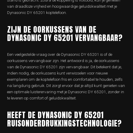
van draadloze vrijheid en hoogwaardige geluidskwaliteit met je
Dynasonic DY 65201 koptelefoon.
ZIJN DE OORKUSSENS VAN DE
DYNASONIC DY 65201 VERVANGBAAR?
Een veelgestelde vraag over de Dynasonic DY 65201 is of de
oorkussens vervangbaar zijn. Het antwoord is ja, de oorkussens
van de Dynasonic DY 65201 zijn vervangbaar. Dit betekent dat je,
indien nodig, de oorkussens kunt verwisselen voor nieuwe
exemplaren om de koptelefoon fris en comfortabel te houden, zelfs
na langdurig gebruik. Dit zorgt ervoor dat je altijd kunt genieten van
een optimale luisterervaring met je Dynasonic DY 65201, zonder in
te leveren op comfort of geluidskwaliteit.
HEEFT DE DYNASONIC DY 65201
RUISONDERDRUKKINGSTECHNOLOGIE?