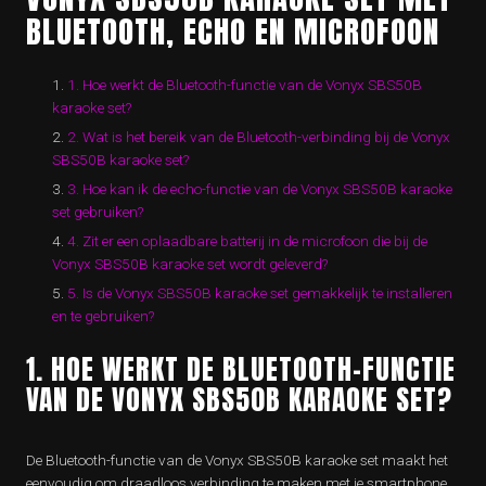
BLUETOOTH, ECHO EN MICROFOON
1. Hoe werkt de Bluetooth-functie van de Vonyx SBS50B
karaoke set?
2. Wat is het bereik van de Bluetooth-verbinding bij de Vonyx
SBS50B karaoke set?
3. Hoe kan ik de echo-functie van de Vonyx SBS50B karaoke
set gebruiken?
4. Zit er een oplaadbare batterij in de microfoon die bij de
Vonyx SBS50B karaoke set wordt geleverd?
5. Is de Vonyx SBS50B karaoke set gemakkelijk te installeren
en te gebruiken?
1. HOE WERKT DE BLUETOOTH-FUNCTIE
VAN DE VONYX SBS50B KARAOKE SET?
De Bluetooth-functie van de Vonyx SBS50B karaoke set maakt het
eenvoudig om draadloos verbinding te maken met je smartphone,