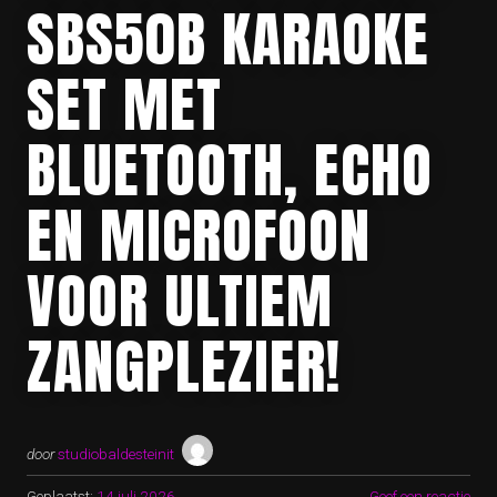
SBS50B KARAOKE
SET MET
BLUETOOTH, ECHO
EN MICROFOON
VOOR ULTIEM
ZANGPLEZIER!
door
studiobaldesteinit
Geplaatst:
14 juli 2026
Geef een reactie