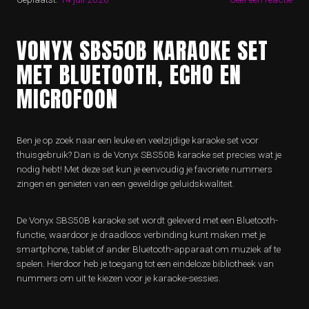
VONYX SBS50B KARAOKE SET
MET BLUETOOTH, ECHO EN
MICROFOON
Ben je op zoek naar een leuke en veelzijdige karaoke set voor
thuisgebruik? Dan is de Vonyx SBS50B karaoke set precies wat je
nodig hebt! Met deze set kun je eenvoudig je favoriete nummers
zingen en genieten van een geweldige geluidskwaliteit.
De Vonyx SBS50B karaoke set wordt geleverd met een Bluetooth-
functie, waardoor je draadloos verbinding kunt maken met je
smartphone, tablet of ander Bluetooth-apparaat om muziek af te
spelen. Hierdoor heb je toegang tot een eindeloze bibliotheek van
nummers om uit te kiezen voor je karaoke-sessies.