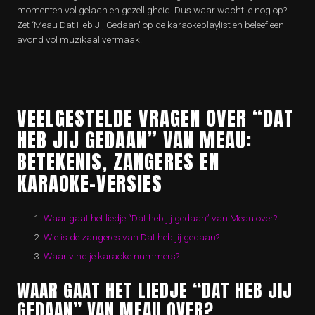
momenten vol gelach en gezelligheid. Dus waar wacht je nog op?
Zet ‘Meau Dat Heb Jij Gedaan’ op de karaokeplaylist en beleef een
avond vol muzikaal vermaak!
VEELGESTELDE VRAGEN OVER “DAT
HEB JIJ GEDAAN” VAN MEAU:
BETEKENIS, ZANGERES EN
KARAOKE-VERSIES
Waar gaat het liedje “Dat heb jij gedaan” van Meau over?
Wie is de zangeres van Dat heb jij gedaan?
Waar vind je karaoke nummers?
WAAR GAAT HET LIEDJE “DAT HEB JIJ
GEDAAN” VAN MEAU OVER?