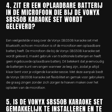
4. ZIT ER EEN OPLAADBARE BATTERIJ
IN DE MICROFOON DIE BIJ DE VONYX
SBS50B KARAOKE SET WORDT
GELEVERD?
Een veelgestelde vraag over de Vonyx SBS50B karaoke set met
Bluetooth, echo en microfoon is of de microfoon een oplaadbare
batterij heeft. De microfoon die bij de Vonyx SBS50B karaoke set
wordt geleverd, maakt gebruik van traditionele batterijen en heeft
geen ingebouwde oplaadbare batterij. Dit betekent dat je eenvoudig
de batterijen kunt vervangen wanneer ze leeg zijn, zodat je altijd
klaar bent voor je volgende karaoke-sessie. Met deze aanpak biedt
de Vonyx SBS50B karaoke set flexibiliteit en gemak voor gebruikers
die graag zingen zonder zich zorgen te hoeven maken over het
opladen van de microfoon.
5. IS DE VONYX SBS50B KARAOKE SET
GEMAKKELIJK TE INSTALLEREN EN TE