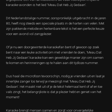
karaoke-avonden is het lied ‘Meau Dat Heb Jij Gedaan’.
Dit Nederlandstalige nummer, oorspronkelijk uitgebracht in de jaren
80, heeft nog steeds een speciale plaats in de harten van velen. Met
zijn pakkende melodie en herkenbare tekst is het een perfecte keuze
voor een avond vol zangplezier.
Of je nu een doorgewinterde karaokefan bent of gewoon op zoek
bent naar een leuke activiteit om met vrienden te doen, ‘Meau Dat
Heb Jij Gedaan’ karaoke kan een geweldige manier zijn om samen
te komen en herinneringen op te halen aan dit tijdloze nummer.
Dus haal die microfoon tevoorschijn, nodig je vrienden uit en laat je
innerlijke zanger los terwijl je meezingt met ‘Meau Dat Heb Jij
Gedaan’. Het maakt niet uit of je de tekst helemaal kent of af en toe
vals zingt, het belangrijkste is dat je plezier hebt en geniet van het
moment!
Karaoke brengt mensen samen en zorgt voor onvergetelijke