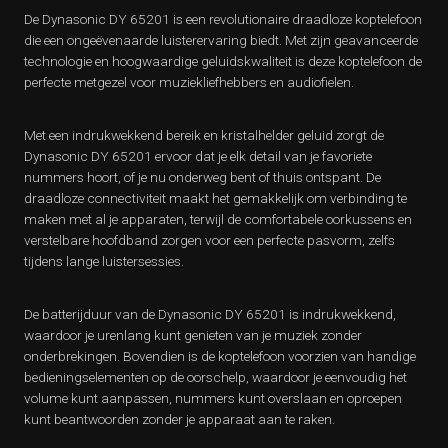
De Dynasonic DY 65201 is een revolutionaire draadloze koptelefoon
die een ongeëvenaarde luisterervaring biedt. Met zijn geavanceerde
technologie en hoogwaardige geluidskwaliteit is deze koptelefoon de
perfecte metgezel voor muziekliefhebbers en audiofielen.
Met een indrukwekkend bereik en kristalhelder geluid zorgt de
Dynasonic DY 65201 ervoor dat je elk detail van je favoriete
nummers hoort, of je nu onderweg bent of thuis ontspant. De
draadloze connectiviteit maakt het gemakkelijk om verbinding te
maken met al je apparaten, terwijl de comfortabele oorkussens en
verstelbare hoofdband zorgen voor een perfecte pasvorm, zelfs
tijdens lange luistersessies.
De batterijduur van de Dynasonic DY 65201 is indrukwekkend,
waardoor je urenlang kunt genieten van je muziek zonder
onderbrekingen. Bovendien is de koptelefoon voorzien van handige
bedieningselementen op de oorschelp, waardoor je eenvoudig het
volume kunt aanpassen, nummers kunt overslaan en oproepen
kunt beantwoorden zonder je apparaat aan te raken.