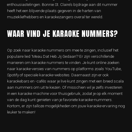
enthousiastelingen. Bonnie St. Claire’s bijdrage aan dit nummer
heeft het een blijvende plaats gegeven in de harten van
muziekliefhebbers en karaokezangers overal ter wereld.
WAAR VIND JE KARAOKE NUMMERS?
Op zoek naar karaoke nummers om mee te zingen, inclusief het
populaire lied ‘Meau Dat Heb Jij Gedaan’? Er zijn verschillende
manieren om karaoke nummers te vinden. Je kunt online zoeken
naar karaoke-versies van nummers op platforms zoals YouTube,
Spotify of speciale karaoke-websites. Daarnaast zijn er ook
karaokebars en -cafés waar je live kunt zingen met een breed scala
aan nummers om uit te kiezen. Of misschien wil je zelfs investeren
in een karaoke machine voor thuisgebruik, zodat je op elk moment
van de dag kunt genieten van je favoriete karaoke-nummers.
Kortom, er zijn talloze mogelijkheden om jouw karaoke-ervaring nog
leuker te maken!