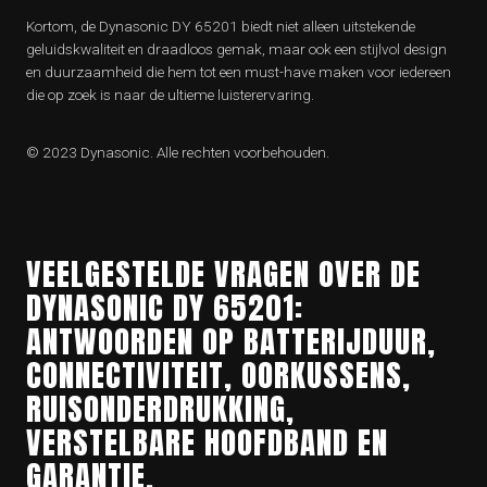
Kortom, de Dynasonic DY 65201 biedt niet alleen uitstekende
geluidskwaliteit en draadloos gemak, maar ook een stijlvol design
en duurzaamheid die hem tot een must-have maken voor iedereen
die op zoek is naar de ultieme luisterervaring.
© 2023 Dynasonic. Alle rechten voorbehouden.
VEELGESTELDE VRAGEN OVER DE
DYNASONIC DY 65201:
ANTWOORDEN OP BATTERIJDUUR,
CONNECTIVITEIT, OORKUSSENS,
RUISONDERDRUKKING,
VERSTELBARE HOOFDBAND EN
GARANTIE.