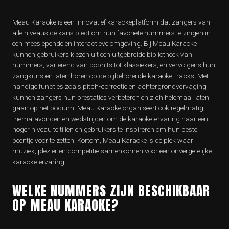
Meau Karaoke is een innovatief karaokeplatform dat zangers van
alle niveaus de kans biedt om hun favoriete nummers te zingen in
een meeslepende en interactieve omgeving. Bij Meau Karaoke
kunnen gebruikers kiezen uit een uitgebreide bibliotheek van
nummers, variërend van pophits tot klassiekers, en vervolgens hun
zangkunsten laten horen op de bijbehorende karaoke-tracks. Met
handige functies zoals pitch-correctie en achtergrondvervaging
kunnen zangers hun prestaties verbeteren en zich helemaal laten
gaan op het podium. Meau Karaoke organiseert ook regelmatig
thema-avonden en wedstrijden om de karaoke-ervaring naar een
hoger niveau te tillen en gebruikers te inspireren om hun beste
beentje voor te zetten. Kortom, Meau Karaoke is dé plek waar
muziek, plezier en competitie samenkomen voor een onvergetelijke
karaoke-ervaring.
WELKE NUMMERS ZIJN BESCHIKBAAR
OP MEAU KARAOKE?