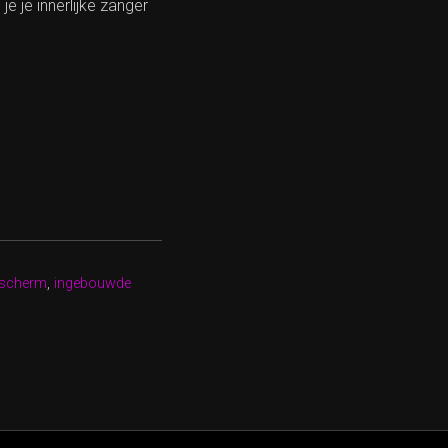
e je innerlijke zanger
 scherm
,
ingebouwde