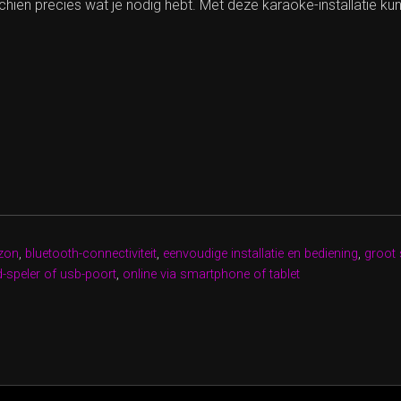
n precies wat je nodig hebt. Met deze karaoke-installatie kun j
G
JES
U
zon
,
bluetooth-connectiviteit
,
eenvoudige installatie en bediening
,
groot
cd-speler of usb-poort
,
online via smartphone of tablet
KE
ON”