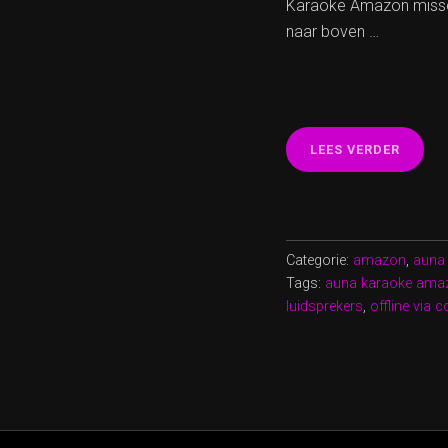
Karaoke Amazon misschie
naar boven …
“BREN
LEES VERDER
JE
FEEST
NAAR
EEN
HOGER
Categorie:
amazon
,
auna
NIVEA
Tags:
auna karaoke ama
MET
luidsprekers
,
offline via 
AUNA
KARAO
AMAZ