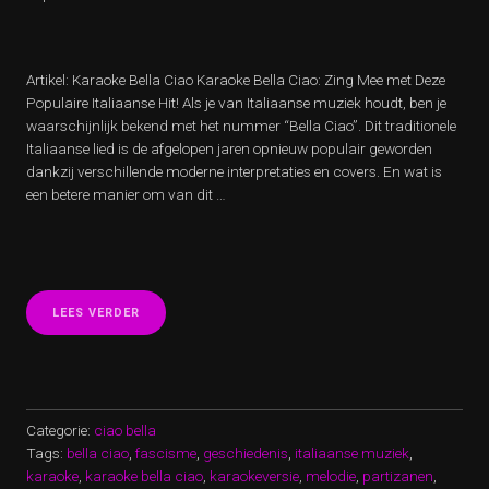
Artikel: Karaoke Bella Ciao Karaoke Bella Ciao: Zing Mee met Deze
Populaire Italiaanse Hit! Als je van Italiaanse muziek houdt, ben je
waarschijnlijk bekend met het nummer “Bella Ciao”. Dit traditionele
Italiaanse lied is de afgelopen jaren opnieuw populair geworden
dankzij verschillende moderne interpretaties en covers. En wat is
een betere manier om van dit …
“ZING
LEES VERDER
MEE
MET
KARAOKE
BELLA
CIAO:
ITALIAANSE
Categorie:
ciao bella
PASSIE
Tags:
bella ciao
,
fascisme
,
geschiedenis
,
italiaanse muziek
,
IN
karaoke
,
karaoke bella ciao
,
karaokeversie
,
melodie
,
partizanen
,
JOUW