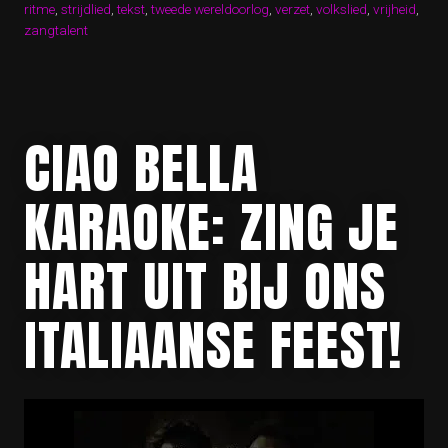
ritme
,
strijdlied
,
tekst
STEM!”
,
tweede wereldoorlog
,
verzet
,
volkslied
,
vrijheid
,
zangtalent
CIAO BELLA
KARAOKE: ZING JE
HART UIT BIJ ONS
ITALIAANSE FEEST!