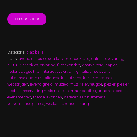
“CIAO
LEES VERDER
BELLA
KARAOKE:
ZING
JE
HART
UIT
Categorie:
ciao bella
BIJ
Tags:
avond uit
,
ciao bella karaoke
,
cocktails
,
culinaire ervaring
,
ONS
cultuur
,
drankjes
,
ervaring
,
filmavonden
,
gastvrijheid
,
hapjes
,
ITALIAANSE
hedendaagse hits
FEEST!”
,
interactieve ervaring
,
italiaanse avond
,
italiaanse charme
,
italiaanse klassiekers
,
karaoke
,
karaoke-
wedstrijden
,
levendigheid
,
muziek
,
muzikale vreugde
,
plezier
,
plezier
hebben
,
reservering maken
,
sfeer
,
smaakpapillen
,
snacks
,
speciale
evenementen
,
thema-avonden
,
variëteit aan nummers
,
verschillende genres
,
weekendavonden
,
zang