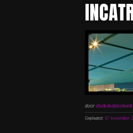
INCAT
door
studiobaldesteinit
Geplaatst:
07 november 