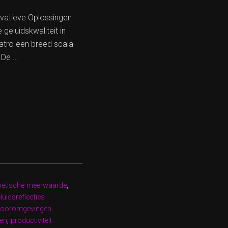
novatieve Oplossingen
geluidskwaliteit in
catro een breed scala
 De …
hetische meerwaarde
,
luidsreflecties
tooromgevingen
gen
,
productiviteit