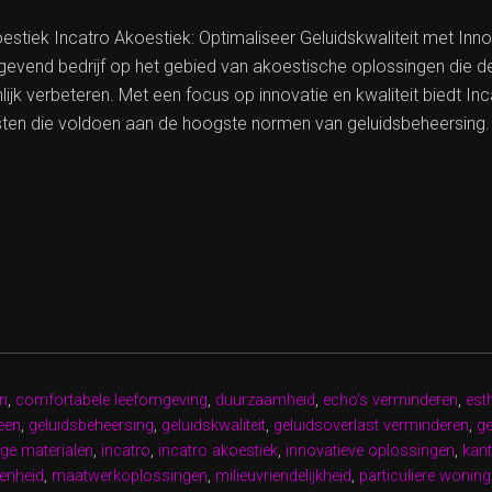
oestiek Incatro Akoestiek: Optimaliseer Geluidskwaliteit met In
evend bedrijf op het gebied van akoestische oplossingen die de 
lijk verbeteren. Met een focus op innovatie en kwaliteit biedt In
sten die voldoen aan de hoogste normen van geluidsbeheersing.
MALISEER
DSKWALITEIT
RO
TIEK
IONS”
en
,
comfortabele leefomgeving
,
duurzaamheid
,
echo's verminderen
,
est
eën
,
geluidsbeheersing
,
geluidskwaliteit
,
geluidsoverlast verminderen
,
ge
ge materialen
,
incatro
,
incatro akoestiek
,
innovatieve oplossingen
,
kan
denheid
,
maatwerkoplossingen
,
milieuvriendelijkheid
,
particuliere wonin