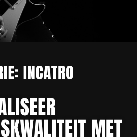
RIE:
INCATRO
ALISEER
DSKWALITEIT MET