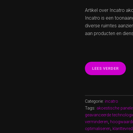
Artikel over Incatro ak
Incatro is een toonaang
diverse ruimtes aanzien
aan producten en dien
“OPTI
LEES VERDER
GELUI
MET
INCAT
AKOES
SOLUT
Categorie:
incatro
Tags:
akoestische panel
geavanceerde technologi
verminderen
,
hoogwaardi
optimaliseren
,
klanttevre