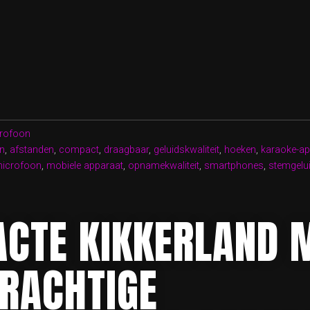
EK
RLAND
rofoon
en
,
afstanden
,
compact
,
draagbaar
,
geluidskwaliteit
,
hoeken
,
karaoke-a
KE
microfoon
,
mobiele apparaat
,
opnamekwaliteit
,
smartphones
,
stemgelu
FOON!”
CTE KIKKERLAND M
KRACHTIGE