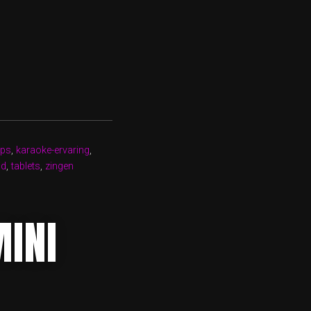
pps
,
karaoke-ervaring
,
id
,
tablets
,
zingen
INI