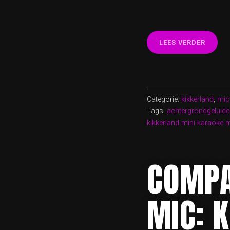
“ONTD
LEES VERDER
DE
MAGIE
VAN
DE
KIKKE
Categorie:
kikkerland
,
mic
MINI
Tags:
achtergrondgeluid
KARAO
kikkerland mini karaoke 
MICRO
COMPA
MIC: 