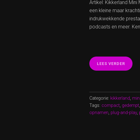
Artikel: Kikkerland Min
een kleine maar kracht
indrukwekkende prestat
podcasts en meer. Ken
“COMP
LEES VERDER
KIKKE
MINI
MIC:
KRACH
GELUI
Categorie:
kikkerland
,
min
ONDER
Tags:
compact
,
gedempt
opnamen
,
plug-and-play
,