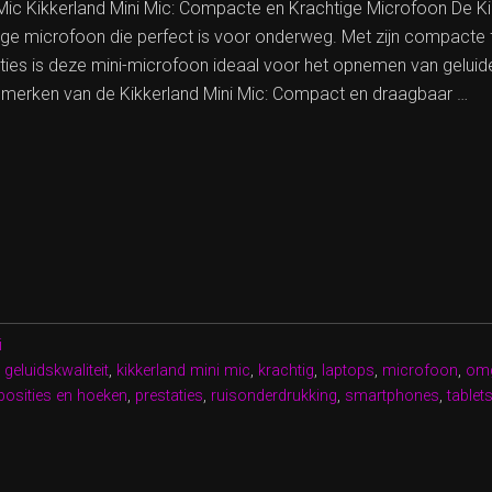
i Mic Kikkerland Mini Mic: Compacte en Krachtige Microfoon De Ki
ige microfoon die perfect is voor onderweg. Met zijn compacte
ies is deze mini-microfoon ideaal voor het opnemen van geluiden
merken van de Kikkerland Mini Mic: Compact en draagbaar …
ACTE
RLAND
TIGE
DSOPNAMES
i
WEG”
,
geluidskwaliteit
,
kikkerland mini mic
,
krachtig
,
laptops
,
microfoon
,
omg
posities en hoeken
,
prestaties
,
ruisonderdrukking
,
smartphones
,
tablet