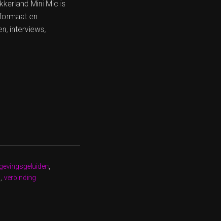
kkerland Mini Mic is
 formaat en
, interviews,
evingsgeluiden
,
s
,
verbinding