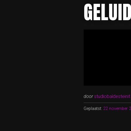
GELUI
door
studiobaldesteinit
Geplaatst:
22 november 