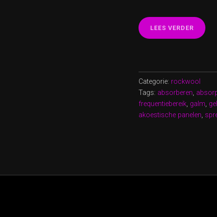
“OPTI
LEES VERDER
GELUI
MET
ROCKW
AKOES
PANEL
Categorie:
rockwool
Tags:
absorberen
,
absorp
frequentiebereik
,
galm
,
ge
akoestische panelen
,
spr