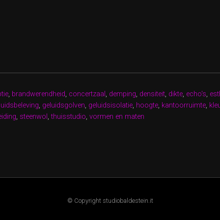
MALISEER
DSBELEVING
OOL
TISCHE
EN”
tie
,
brandwerendheid
,
concertzaal
,
demping
,
densiteit
,
dikte
,
echo's
,
est
luidsbeleving
,
geluidsgolven
,
geluidsisolatie
,
hoogte
,
kantoorruimte
,
kle
eiding
,
steenwol
,
thuisstudio
,
vormen en maten
© Copyright studiobaldestein.it