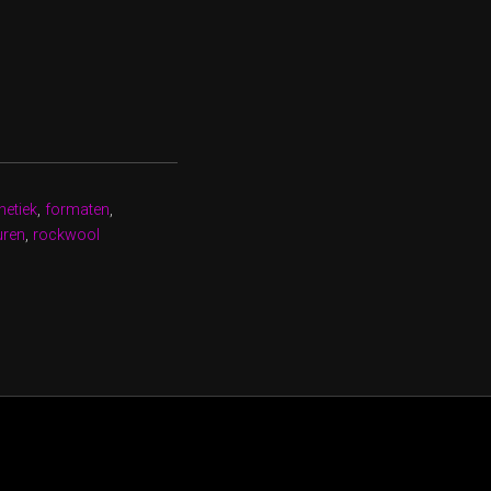
hetiek
,
formaten
,
uren
,
rockwool