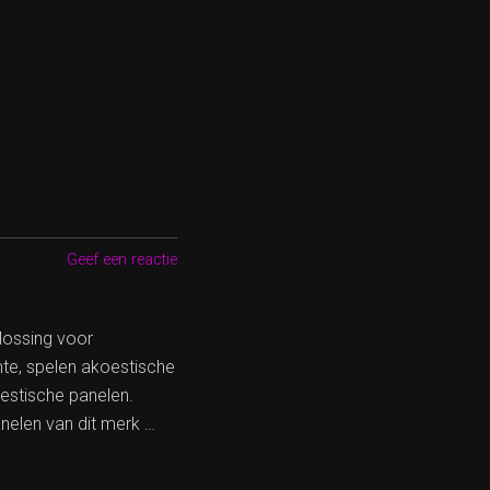
Geef een reactie
lossing voor
mte, spelen akoestische
oestische panelen.
nelen van dit merk …