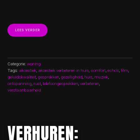
“TIPS
LEES VERDER
VOOR
HET
VERBETEREN
VAN
DE
AKOESTIEK
Categorie:
woning
IN
Tags:
akoestiek
,
akoestiek verbeteren in huis
,
comfort
,
echo's
,
film
,
HUIS”
geluidskwaliteit
,
gesprekken
,
gezelligheid
,
huis
,
muziek
,
ontspanning
,
rust
,
telefoongesprekken
,
verbeteren
,
verstaanbaarheid
VERHUREN: