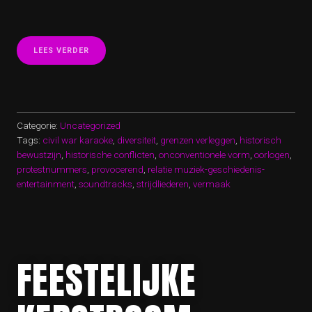
“ONTDEK
LEES VERDER
DE
INTRIGERENDE
WERELD
VAN
CIVIL
WAR
Categorie:
Uncategorized
KARAOKE”
Tags:
civil war karaoke
,
diversiteit
,
grenzen verleggen
,
historisch
bewustzijn
,
historische conflicten
,
onconventionele vorm
,
oorlogen
,
protestnummers
,
provocerend
,
relatie muziek-geschiedenis-
entertainment
,
soundtracks
,
strijdliederen
,
vermaak
FEESTELIJKE