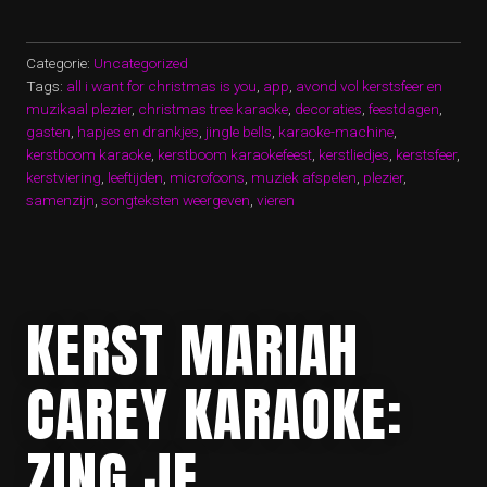
ZINGEND
DE
FEESTDAGEN
DOOR!”
Categorie:
Uncategorized
Tags:
all i want for christmas is you
,
app
,
avond vol kerstsfeer en
muzikaal plezier
,
christmas tree karaoke
,
decoraties
,
feestdagen
,
gasten
,
hapjes en drankjes
,
jingle bells
,
karaoke-machine
,
kerstboom karaoke
,
kerstboom karaokefeest
,
kerstliedjes
,
kerstsfeer
,
kerstviering
,
leeftijden
,
microfoons
,
muziek afspelen
,
plezier
,
samenzijn
,
songteksten weergeven
,
vieren
KERST MARIAH
CAREY KARAOKE:
ZING JE