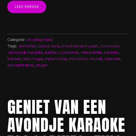
“BELEEF
LEES VERDER
DE
MAGIE
VAN
CORCOVADO
KARAOKE:
ZING
Categorie:
Uncategorized
MEE
Tags:
atmosfeer
,
bossa nova
,
braziliaanse muziek
,
corcovado
,
MET
corcovado karaoke
,
duetten
,
huiskamer
,
interpretatie
,
karaoke
,
BOSSA
klanken
,
lied
,
magie
NOVA!”
,
melancholie
,
microfoon
,
muziek
,
sereniteit
,
solo-optredens
,
zingen
GENIET VAN EEN
AVONDJE KARAOKE