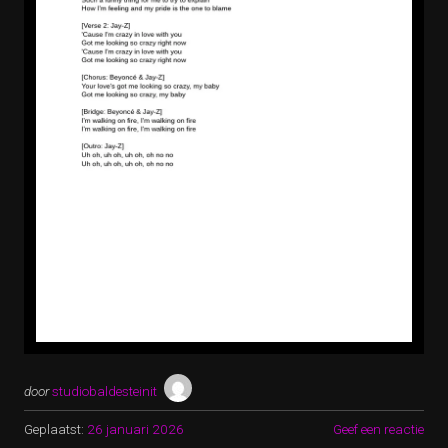
door
studiobaldesteinit
Geplaatst:
26 januari 2026
Geef een reactie