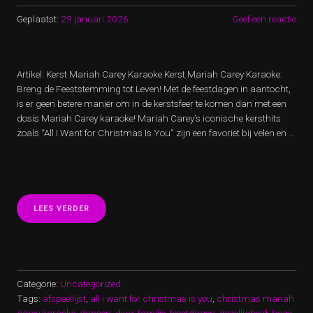
Geplaatst:
29 januari 2026
Geef een reactie
Artikel: Kerst Mariah Carey Karaoke Kerst Mariah Carey Karaoke:
Breng de Feeststemming tot Leven! Met de feestdagen in aantocht,
is er geen betere manier om in de kerstsfeer te komen dan met een
dosis Mariah Carey karaoke! Mariah Carey’s iconische kersthits
zoals “All I Want for Christmas Is You” zijn een favoriet bij velen en …
“KERST
LEES VERDER
MARIAH
CAREY
KARAOKE:
ZING
JE
FEESTELIJKSTE
Categorie:
Uncategorized
NOTEN!”
Tags:
afspeellijst
,
all i want for christmas is you
,
christmas mariah
carey karaoke
,
dansen
,
diva
,
familie
,
feestdagen
,
gezelligheid
,
hoge