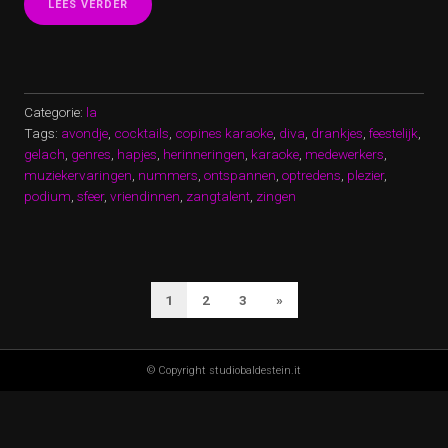
“GENIET
LEES VERDER
VAN
EEN
AVONDJE
KARAOKE
BIJ
COPINES:
Categorie:
la
ZING
Tags:
avondje
,
cocktails
,
copines karaoke
,
diva
,
drankjes
,
feestelijk
,
EN
gelach
,
genres
,
hapjes
,
herinneringen
,
karaoke
,
medewerkers
,
LACH
muziekervaringen
SAMEN
,
nummers
,
ontspannen
,
optredens
,
plezier
,
MET
podium
,
sfeer
,
vriendinnen
,
zangtalent
,
zingen
VRIENDINNEN!”
BERICHTEN
Volgende
1
2
3
»
PAGINERING
pagina
© Copyright studiobaldestein.it