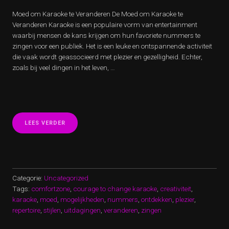
Moed om Karaoke te Veranderen De Moed om Karaoke te
Veranderen Karaoke is een populaire vorm van entertainment
waarbij mensen de kans krijgen om hun favoriete nummers te
zingen voor een publiek. Het is een leuke en ontspannende activiteit
die vaak wordt geassocieerd met plezier en gezelligheid. Echter,
zoals bij veel dingen in het leven, …
“DE
LEES VERDER
MOED
OM
KARAOKE
TE
VERANDEREN:
EEN
Categorie:
Uncategorized
NIEUWE
Tags:
comfortzone
,
courage to change karaoke
,
creativiteit
,
TOON
karaoke
,
moed
,
mogelijkheden
,
nummers
,
ontdekken
,
plezier
,
ZETTEN”
repertoire
,
stijlen
,
uitdagingen
,
veranderen
,
zingen