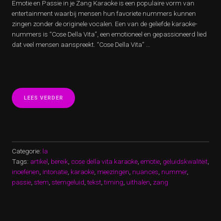
Emotie en Passie in je Zang Karaoke is een populaire vorm van
entertainment waarbij mensen hun favoriete nummers kunnen
zingen zonder de originele vocalen. Een van de geliefde karaoke-
nummers is “Cose Della Vita”, een emotioneel en gepassioneerd lied
dat veel mensen aanspreekt. “Cose Della Vita” …
“EMOTIONEEL
LEES VERDER
KARAOKEPLEZIER
MET
“COSE
DELLA
VITA”
Categorie:
la
Tags:
artikel
,
bereik
,
cose della vita karaoke
,
emotie
,
geluidskwaliteit
,
inoefenen
,
intonatie
,
karaoke
,
meezingen
,
nuances
,
nummer
,
passie
,
stem
,
stemgeluid
,
tekst
,
timing
,
uithalen
,
zang