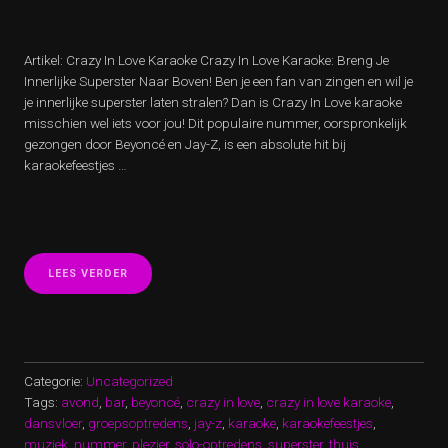
Artikel: Crazy In Love Karaoke Crazy In Love Karaoke: Breng Je
Innerlijke Superster Naar Boven! Ben je een fan van zingen en wil je
je innerlijke superster laten stralen? Dan is Crazy In Love karaoke
misschien wel iets voor jou! Dit populaire nummer, oorspronkelijk
gezongen door Beyoncé en Jay-Z, is een absolute hit bij
karaokefeestjes …
“BELEEF
LEES VERDER
EEN
AVOND
VOL
PLEZIER
MET
CRAZY
Categorie:
Uncategorized
IN
Tags:
avond
,
bar
,
beyoncé
,
crazy in love
,
crazy in love karaoke
,
LOVE
dansvloer
,
groepsoptredens
,
jay-z
,
karaoke
,
karaokefeestjes
,
KARAOKE!”
muziek
,
nummer
,
plezier
,
solo-optredens
,
superster
,
thuis