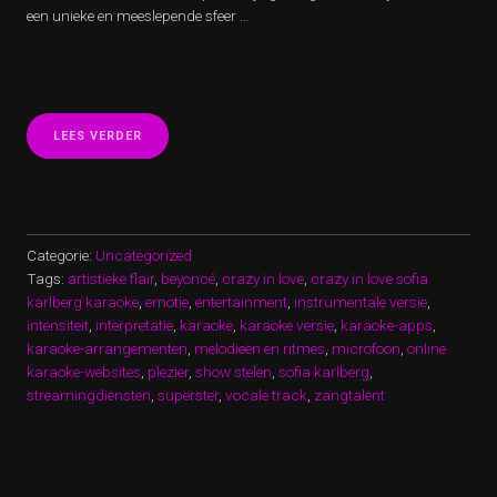
een unieke en meeslepende sfeer …
“CRAZY
LEES VERDER
IN
LOVE:
SOFIA
KARLBERG
KARAOKE
SENSATIE!”
Categorie:
Uncategorized
Tags:
artistieke flair
,
beyoncé
,
crazy in love
,
crazy in love sofia
karlberg karaoke
,
emotie
,
entertainment
,
instrumentale versie
,
intensiteit
,
interpretatie
,
karaoke
,
karaoke versie
,
karaoke-apps
,
karaoke-arrangementen
,
melodieën en ritmes
,
microfoon
,
online
karaoke-websites
,
plezier
,
show stelen
,
sofia karlberg
,
streamingdiensten
,
superster
,
vocale track
,
zangtalent