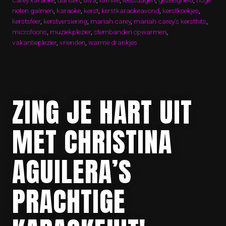
noten galmen
,
karaoke
,
kerst
,
kerstkaraokeavond
,
kerstkoekjes
,
kerstsfeer
,
kerstversiering
,
mariah carey
,
mariah carey's kersthits
,
microfoons
,
muziekplezier
,
stembanden opwarmen
,
vakantieplezier
,
vrienden
,
warme drankjes
ZING JE HART UIT
MET CHRISTINA
AGUILERA’S
PRACHTIGE