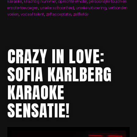
karaoke
,
krachtig nummer
,
oprechte emotie
,
persoonlijke touch en
emotie toevoegen
,
unieke schoonheid
,
unieke uitvoering
,
verbonden
voelen
,
vocaal talent
,
zelfacceptatie
,
zelfliefde
CRAZY IN LOVE:
SOFIA KARLBERG
KARAOKE
SENSATIE!