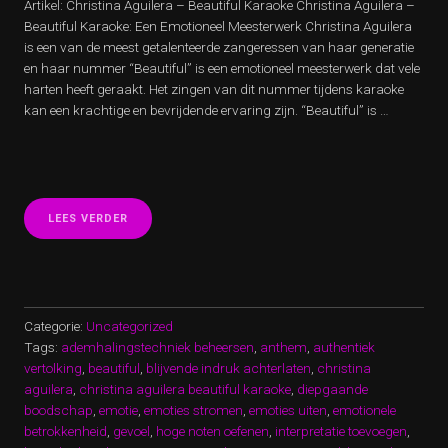
Artikel: Christina Aguilera – Beautiful Karaoke Christina Aguilera –
Beautiful Karaoke: Een Emotioneel Meesterwerk Christina Aguilera
is een van de meest getalenteerde zangeressen van haar generatie
en haar nummer “Beautiful” is een emotioneel meesterwerk dat vele
harten heeft geraakt. Het zingen van dit nummer tijdens karaoke
kan een krachtige en bevrijdende ervaring zijn. “Beautiful” is …
“ZING
LEES VERDER
JE
HART
UIT
MET
CHRISTINA
AGUILERA’S
Categorie:
Uncategorized
PRACHTIGE
Tags:
ademhalingstechniek beheersen
,
anthem
,
authentiek
KARAOKEHIT!”
vertolking
,
beautiful
,
blijvende indruk achterlaten
,
christina
aguilera
,
christina aguilera beautiful karaoke
,
diepgaande
boodschap
,
emotie
,
emoties stromen
,
emoties uiten
,
emotionele
betrokkenheid
,
gevoel
,
hoge noten oefenen
,
interpretatie toevoegen
,