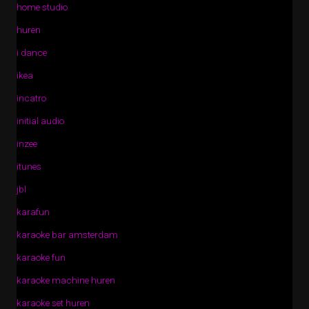
home studio
huren
i dance
ikea
incatro
initial audio
inzee
itunes
jbl
karafun
karaoke bar amsterdam
karaoke fun
karaoke machine huren
karaoke set huren