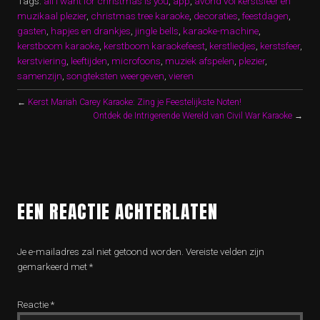
Tags:
all i want for christmas is you
,
app
,
avond vol kerstsfeer en
muzikaal plezier
,
christmas tree karaoke
,
decoraties
,
feestdagen
,
gasten
,
hapjes en drankjes
,
jingle bells
,
karaoke-machine
,
kerstboom karaoke
,
kerstboom karaokefeest
,
kerstliedjes
,
kerstsfeer
,
kerstviering
,
leeftijden
,
microfoons
,
muziek afspelen
,
plezier
,
samenzijn
,
songteksten weergeven
,
vieren
←
Kerst Mariah Carey Karaoke: Zing je Feestelijkste Noten!
Ontdek de Intrigerende Wereld van Civil War Karaoke
→
EEN REACTIE ACHTERLATEN
Je e-mailadres zal niet getoond worden.
Vereiste velden zijn
gemarkeerd met
*
Reactie
*