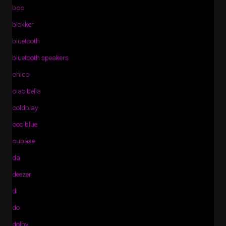
bcc
blokker
bluetooth
bluetooth speakers
chico
ciao bella
coldplay
coolblue
cubase
da
deezer
di
do
dolby