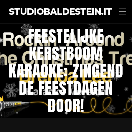
STUDIOBALDESTEIN.IT
FEESTELIJKE
KERSTBOOM
KARAOKE: ZINGEND
DE FEESTDAGEN
DOOR!