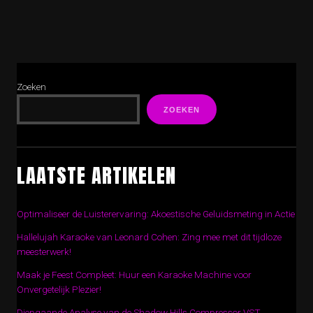
Zoeken
ZOEKEN
LAATSTE ARTIKELEN
Optimaliseer de Luisterervaring: Akoestische Geluidsmeting in Actie
Hallelujah Karaoke van Leonard Cohen: Zing mee met dit tijdloze
meesterwerk!
Maak je Feest Compleet: Huur een Karaoke Machine voor
Onvergetelijk Plezier!
Diepgaande Analyse van de Shadow Hills Compressor VST