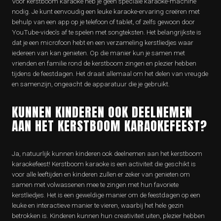
Voor kerstboom karaoke heb je geen speciale karaoke-machine
nodig. Je kunt eenvoudig een leuke karaoke-ervaring creëren met
behulp van een app op je telefoon of tablet, of zelfs gewoon door
YouTube-video’s af te spelen met songteksten. Het belangrijkste is
dat je een microfoon hebt en een verzameling kerstliedjes waar
iedereen van kan genieten. Op die manier kun je samen met
vrienden en familie rond de kerstboom zingen en plezier hebben
tijdens de feestdagen. Het draait allemaal om het delen van vreugde
en samenzijn, ongeacht de apparatuur die je gebruikt.
KUNNEN KINDEREN OOK DEELNEMEN
AAN HET KERSTBOOM KARAOKEFEEST?
Ja, natuurlijk kunnen kinderen ook deelnemen aan het kerstboom
karaokefeest! Kerstboom karaoke is een activiteit die geschikt is
voor alle leeftijden en kinderen zullen er zeker van genieten om
samen met volwassenen mee te zingen met hun favoriete
kerstliedjes. Het is een geweldige manier om de feestdagen op een
leuke en interactieve manier te vieren, waarbij het hele gezin
betrokken is. Kinderen kunnen hun creativiteit uiten, plezier hebben