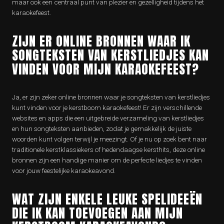
maar ook een centraal punt van plezier en gezelligheid tijdens het
karaokefeest.
ZIJN ER ONLINE BRONNEN WAAR IK
SONGTEKSTEN VAN KERSTLIEDJES KAN
VINDEN VOOR MIJN KARAOKEFEEST?
Ja, er zijn zeker online bronnen waar je songteksten van kerstliedjes
kunt vinden voor je kerstboom karaokefeest! Er zijn verschillende
websites en apps die een uitgebreide verzameling van kerstliedjes
en hun songteksten aanbieden, zodat je gemakkelijk de juiste
woorden kunt volgen terwijl je meezingt. Of je nu op zoek bent naar
traditionele kerstklassiekers of hedendaagse kersthits, deze online
bronnen zijn een handige manier om de perfecte liedjes te vinden
voor jouw feestelijke karaokeavond.
WAT ZIJN ENKELE LEUKE SPELIDEEËN
DIE IK KAN TOEVOEGEN AAN MIJN