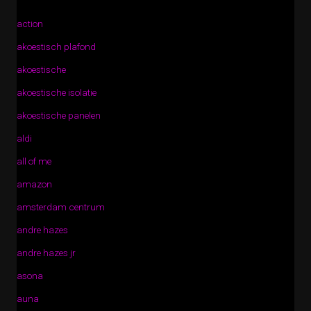
action
akoestisch plafond
akoestische
akoestische isolatie
akoestische panelen
aldi
all of me
amazon
amsterdam centrum
andre hazes
andre hazes jr
asona
auna