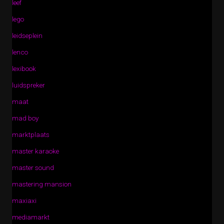
leef
lego
leidseplein
lenco
lexibook
luidspreker
maat
mad boy
marktplaats
master karaoke
master sound
mastering mansion
maxiaxi
mediamarkt