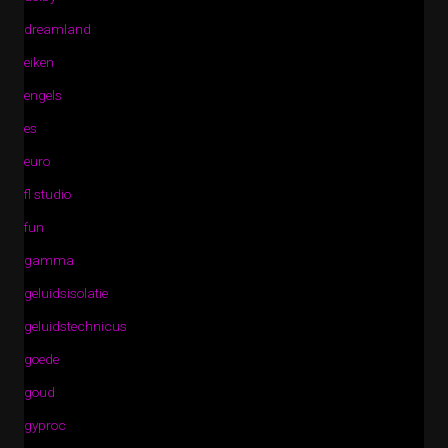
dreamland
eiken
engels
es
euro
fl studio
fun
gamma
geluidsisolatie
geluidstechnicus
goede
goud
gyproc