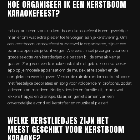
HOE ORGANISEER IK EEN KERSTBOOM
KARAOKEFEEST?
Het organiseren van een kerstboom karaokefeest is een geweldige
manier om wat extra plezier toe te voegen aan je kerstviering. Om
een kerstboom karaokefeest succesvol te organiseren, zijn er een
paar stappen die je kunt volgen. Allereerst moet je zorgen voor een
goede selectie van kerstliedjes die passen bij de smaak van je
gasten. Zorg voor een karaoke-installatie of gebruik een karaoke-
app op je mobiele apparaat om de muziek af te spelen en de
songteksten weer te geven. Versier de ruimte rondom de kerstboom
met feestelijke decoraties en zorg voor voldoende microfoons, zodat
iedereen kan meedoen. Nodig vrienden en familie uit, maak wat
lekkere hapjes en drankjes klaar, en geniet samen van een
onvergetelijke avond vol kerstsfeer en muzikaal plezier!
WELKE KERSTLIEDJES ZIJN HET
MEEST GESCHIKT VOOR KERSTBOOM
KARAOKE?