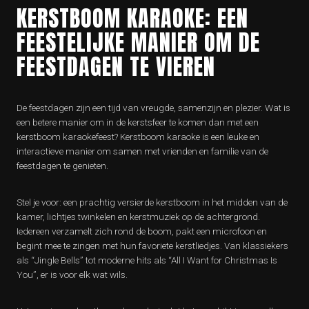
KERSTBOOM KARAOKE: EEN
FEESTELIJKE MANIER OM DE
FEESTDAGEN TE VIEREN
De feestdagen zijn een tijd van vreugde, samenzijn en plezier. Wat is
een betere manier om in de kerstsfeer te komen dan met een
kerstboom karaokefeest? Kerstboom karaoke is een leuke en
interactieve manier om samen met vrienden en familie van de
feestdagen te genieten.
Stel je voor: een prachtig versierde kerstboom in het midden van de
kamer, lichtjes twinkelen en kerstmuziek op de achtergrond.
Iedereen verzamelt zich rond de boom, pakt een microfoon en
begint mee te zingen met hun favoriete kerstliedjes. Van klassiekers
als “Jingle Bells” tot moderne hits als “All I Want for Christmas Is
You”, er is voor elk wat wils.