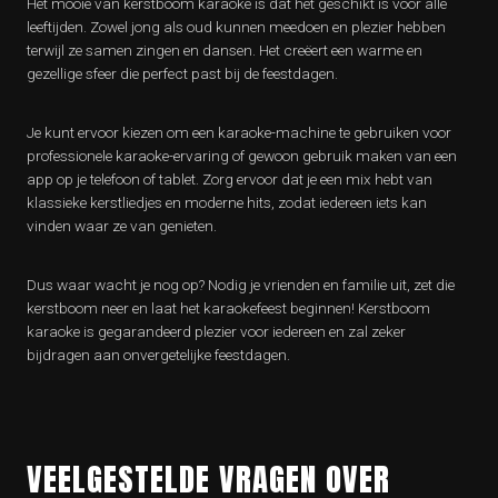
Het mooie van kerstboom karaoke is dat het geschikt is voor alle
leeftijden. Zowel jong als oud kunnen meedoen en plezier hebben
terwijl ze samen zingen en dansen. Het creëert een warme en
gezellige sfeer die perfect past bij de feestdagen.
Je kunt ervoor kiezen om een ​​karaoke-machine te gebruiken voor
professionele karaoke-ervaring of gewoon gebruik maken van een
app op je telefoon of tablet. Zorg ervoor dat je een mix hebt van
klassieke kerstliedjes en moderne hits, zodat iedereen iets kan
vinden waar ze van genieten.
Dus waar wacht je nog op? Nodig je vrienden en familie uit, zet die
kerstboom neer en laat het karaokefeest beginnen! Kerstboom
karaoke is gegarandeerd plezier voor iedereen en zal zeker
bijdragen aan onvergetelijke feestdagen.
VEELGESTELDE VRAGEN OVER