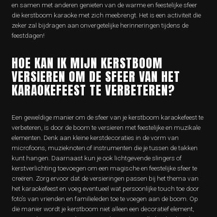
en samen met anderen genieten van de warme en feestelijke sfeer
die kerstboom karaoke met zich meebrengt. Het is een activiteit die
zeker zal bijdragen aan onvergetelijke herinneringen tijdens de
feestdagen!
HOE KAN IK MIJN KERSTBOOM
VERSIEREN OM DE SFEER VAN HET
KARAOKEFEEST TE VERBETEREN?
Een geweldige manier om de sfeer van je kerstboom karaokefeest te
verbeteren, is door de boom te versieren met feestelijke en muzikale
elementen. Denk aan kleine kerstdecoraties in de vorm van
microfoons, muzieknoten of instrumenten die je tussen de takken
kunt hangen. Daarnaast kun je ook lichtgevende slingers of
kerstverlichting toevoegen om een ​​magische en feestelijke sfeer te
creëren. Zorg ervoor dat de versieringen passen bij het thema van
het karaokefeest en voeg eventueel wat persoonlijke touch toe door
foto’s van vrienden en familieleden toe te voegen aan de boom. Op
die manier wordt je kerstboom niet alleen een decoratief element,