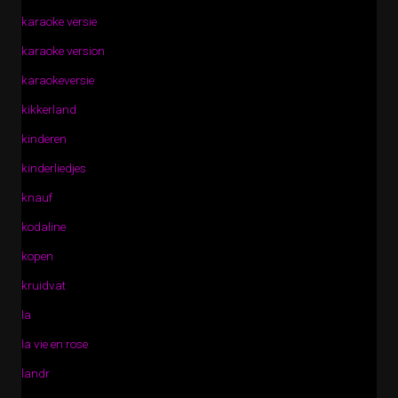
karaoke versie
karaoke version
karaokeversie
kikkerland
kinderen
kinderliedjes
knauf
kodaline
kopen
kruidvat
la
la vie en rose
landr