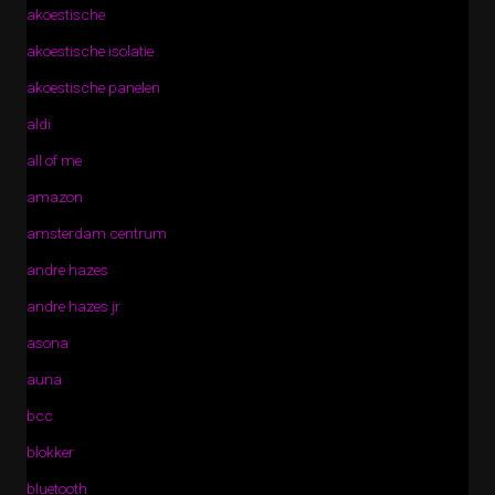
akoestische
akoestische isolatie
akoestische panelen
aldi
all of me
amazon
amsterdam centrum
andre hazes
andre hazes jr
asona
auna
bcc
blokker
bluetooth