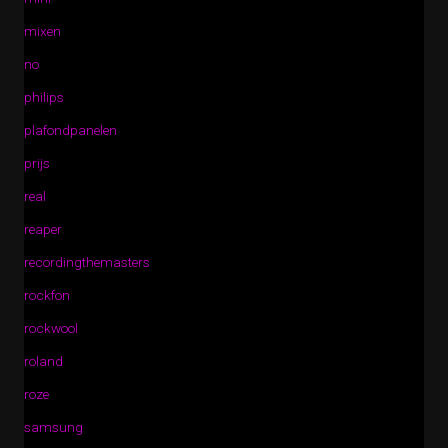
mixen
no
philips
plafondpanelen
prijs
real
reaper
recordingthemasters
rockfon
rockwool
roland
roze
samsung