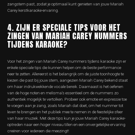
zangstem past, zodat je optimaal kunt genieten van jouw Mariah
Carey kerstkaraoke-ervaring.
4. ZIJN ER SPECIALE TIPS VOOR HET
ZINGEN VAN MARIAH CAREY NUMMERS
TIJDENS KARAOKE?
Voor het zingen van Mariah Carey nummers tijdens karaoke zijn er
enkele speciale tips die kunnen helpen om de beste performance
neer te zetten. Allereerst is het belangrijk om de juiste toonhoogte te
kiezen die past bij jouw stem, aangezien Mariah Carey bekend staat
om haar indrukwekkende vocale bereik. Daarnaast is het oefenen
van de hoge noten en melisma’s essentieel om de nummers zo
authentiek mogelijk te vertolken. Probeer ook emotie en expressie toe
te voegen aan je zang, zoals Mariah dat doet, om het nummer tot
leven te brengen en het publiek mee te nemen in de feestelijke sfeer
van haar muziek. Met deze tips kun je jouw Mariah Carey karaoke-
optreden naar een hoger niveau tillen en een onvergetelijke ervaring
creëren voor iedereen die meezingt!