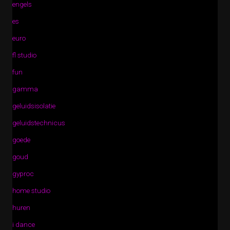
engels
es
euro
fl studio
fun
gamma
geluidsisolatie
geluidstechnicus
goede
goud
gyproc
home studio
huren
i dance