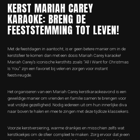
KERST MARIAH CAREY
KARAOKE: BRENG DE
FEESTSTEMMING TOT LEVEN!
Met de feestdagen in aantocht, is er geen betere manier om in de
kerstsfeer te komen dan met een dosis Mariah Carey karaoke!
Mariah Carey’s iconische kersthits zoals “All I Want for Christmas
Is You” zijn een favoriet bij velen en zorgen voor instant
feestvreugde.
Het organiseren van een Mariah Carey kerstkaraokeavond is een
geweldige manier om vrienden en familie samen te brengen voor
wat vrolijke gezelligheid. Nodig iedereen uit om hun innerlijke diva
naar boven te halen en mee te zingen met deze tijdloze klassiekers.
Voorzie kerstversiering, warme drankjes en misschien zelfs wat
kerstkoekjes om de sfeer compleet te maken. Zorg ervoor dat je een