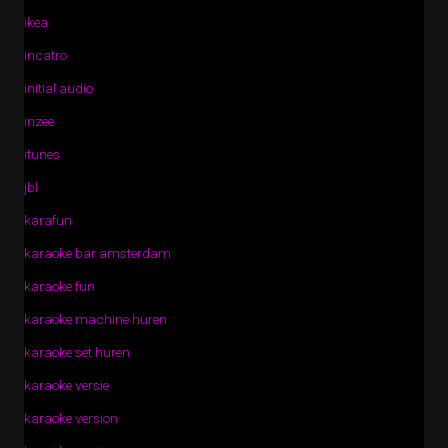
ikea
incatro
initial audio
inzee
itunes
jbl
karafun
karaoke bar amsterdam
karaoke fun
karaoke machine huren
karaoke set huren
karaoke versie
karaoke version