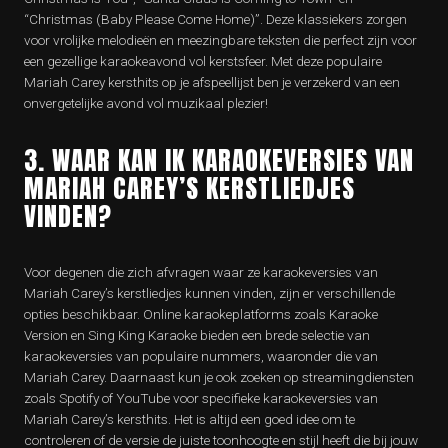
“Christmas (Baby Please Come Home)”. Deze klassiekers zorgen
voor vrolijke melodieën en meezingbare teksten die perfect zijn voor
een gezellige karaokeavond vol kerstsfeer. Met deze populaire
Mariah Carey kersthits op je afspeellijst ben je verzekerd van een
onvergetelijke avond vol muzikaal plezier!
3. WAAR KAN IK KARAOKEVERSIES VAN
MARIAH CAREY’S KERSTLIEDJES
VINDEN?
Voor degenen die zich afvragen waar ze karaokeversies van
Mariah Carey’s kerstliedjes kunnen vinden, zijn er verschillende
opties beschikbaar. Online karaokeplatforms zoals Karaoke
Version en Sing King Karaoke bieden een brede selectie van
karaokeversies van populaire nummers, waaronder die van
Mariah Carey. Daarnaast kun je ook zoeken op streamingdiensten
zoals Spotify of YouTube voor specifieke karaokeversies van
Mariah Carey’s kersthits. Het is altijd een goed idee om te
controleren of de versie de juiste toonhoogte en stijl heeft die bij jouw