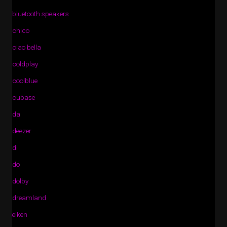
bluetooth speakers
chico
ciao bella
coldplay
coolblue
cubase
da
deezer
di
do
dolby
dreamland
eiken