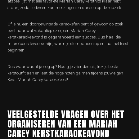
afspeellijst met alle favoriete Mariah Carey kersthits klaar hebt
staan, zodat iedereen kan meezingen en dansen op de muziek.
Of je nu een doorgewinterde karaokefan bent of gewoon op zoek
bent naar wat vakantieplezier, een Mariah Carey
kerstkaraokeavond is gegarandeerd een succes. Dus haal die
microfoons tevoorschijn, warm je stembanden op en laat het feest
beginnen!
Dus waar wacht je nog op? Nodig je vrienden uit, trek je beste
kerstoutfit aan en laat die hoge noten galmen tijdens jouw eigen
Kerst Mariah Carey karaokefeest!
VEELGESTELDE VRAGEN OVER HET
ORGANISEREN VAN EEN MARIAH
CAREY KERSTKARAOKEAVOND