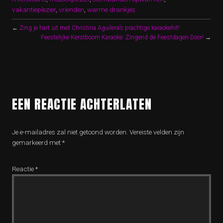
vakantieplezier
,
vrienden
,
warme drankjes
←
Zing je hart uit met Christina Aguilera’s prachtige karaokehit!
Feestelijke Kerstboom Karaoke: Zingend de Feestdagen Door!
→
EEN REACTIE ACHTERLATEN
Je e-mailadres zal niet getoond worden.
Vereiste velden zijn
gemarkeerd met
*
Reactie
*