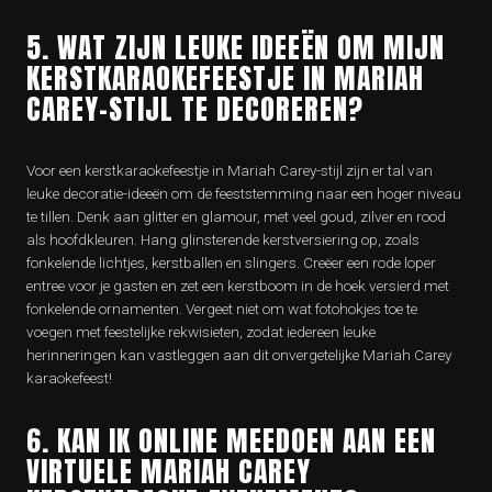
5. WAT ZIJN LEUKE IDEEËN OM MIJN
KERSTKARAOKEFEESTJE IN MARIAH
CAREY-STIJL TE DECOREREN?
Voor een kerstkaraokefeestje in Mariah Carey-stijl zijn er tal van
leuke decoratie-ideeën om de feeststemming naar een hoger niveau
te tillen. Denk aan glitter en glamour, met veel goud, zilver en rood
als hoofdkleuren. Hang glinsterende kerstversiering op, zoals
fonkelende lichtjes, kerstballen en slingers. Creëer een rode loper
entree voor je gasten en zet een kerstboom in de hoek versierd met
fonkelende ornamenten. Vergeet niet om wat fotohokjes toe te
voegen met feestelijke rekwisieten, zodat iedereen leuke
herinneringen kan vastleggen aan dit onvergetelijke Mariah Carey
karaokefeest!
6. KAN IK ONLINE MEEDOEN AAN EEN
VIRTUELE MARIAH CAREY