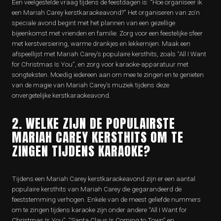
Een veelgestelde vraag tijdens de feestdagen is: “Hoe organiseer ik
een Mariah Carey kerstkaraokeavond?” Het organiseren van zo’n
speciale avond begint met het plannen van een gezellige
bijeenkomst met vrienden en familie. Zorg voor een feestelijke sfeer
met kerstversiering, warme drankjes en lekkernijen. Maak een
afspeellijst met Mariah Carey’s populaire kersthits, zoals “All I Want
for Christmas Is You”, en zorg voor karaoke-apparatuur met
songteksten. Moedig iedereen aan om mee te zingen en te genieten
van de magie van Mariah Carey’s muziek tijdens deze
onvergetelijke kerstkaraokeavond.
2. WELKE ZIJN DE POPULAIRSTE
MARIAH CAREY KERSTHITS OM TE
ZINGEN TIJDENS KARAOKE?
Tijdens een Mariah Carey kerstkaraokeavond zijn er een aantal
populaire kersthits van Mariah Carey die gegarandeerd de
feeststemming verhogen. Enkele van de meest geliefde nummers
om te zingen tijdens karaoke zijn onder andere “All I Want for
Christmas Is You”, “Santa Claus Is Coming to Town” en