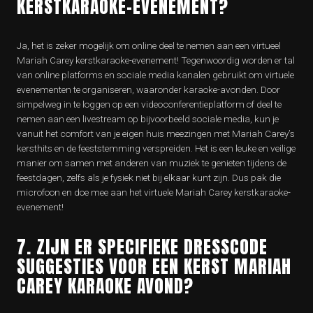
KERSTKARAOKE-EVENEMENT?
Ja, het is zeker mogelijk om online deel te nemen aan een virtueel
Mariah Carey kerstkaraoke-evenement! Tegenwoordig worden er tal
van online platforms en sociale media kanalen gebruikt om virtuele
evenementen te organiseren, waaronder karaoke-avonden. Door
simpelweg in te loggen op een videoconferentieplatform of deel te
nemen aan een livestream op bijvoorbeeld sociale media, kun je
vanuit het comfort van je eigen huis meezingen met Mariah Carey’s
kersthits en de feeststemming verspreiden. Het is een leuke en veilige
manier om samen met anderen van muziek te genieten tijdens de
feestdagen, zelfs als je fysiek niet bij elkaar kunt zijn. Dus pak die
microfoon en doe mee aan het virtuele Mariah Carey kerstkaraoke-
evenement!
7. ZIJN ER SPECIFIEKE DRESSCODE
SUGGESTIES VOOR EEN KERST MARIAH
CAREY KARAOKE AVOND?