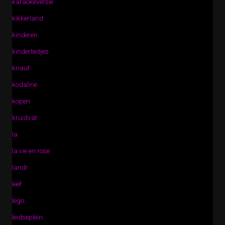
karaokeversie
kikkerland
kinderen
kinderliedjes
knauf
kodaline
kopen
kruidvat
la
la vie en rose
landr
leef
lego
leidseplein