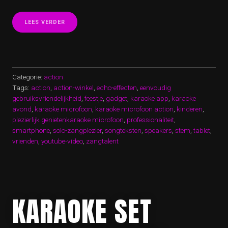
“ONTDEK
LEES VERDER
DE
KARAOKE
MICROFOON
VAN
ACTION
VOOR
Categorie:
action
ULTIEM
Tags:
action
,
action-winkel
,
echo-effecten
,
eenvoudig
ZANGPLEZIER!”
gebruiksvriendelijkheid
,
feestje
,
gadget
,
karaoke app
,
karaoke
avond
,
karaoke microfoon
,
karaoke microfoon action
,
kinderen
,
plezierlijk genietenkaraoke microfoon
,
professionaliteit
,
smartphone
,
solo-zangplezier
,
songteksten
,
speakers
,
stem
,
tablet
,
vrienden
,
youtube-video
,
zangtalent
KARAOKE SET