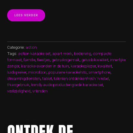
“ONTDEK
LEES VERDER
KARAOKEPLEZIER
MET
DE
ACTION
KARAOKE
SET!”
Categorie:
action
Tags:
action karaoke set
,
apart merk
,
bediening
,
compacte
formaat
,
familie
,
feestjes
,
gebruiksgemak
,
geluidskwaliteit
,
innerlijke
zanger
,
karaoke-avonden in de tuin
,
karaokeplezier
,
kwaliteit
,
luidspreker
,
microfoon
,
populaire karaokehits
,
smartphone
,
streamingdiensten
,
tablet
,
talenten ontdekkenfresh 'n rebel
,
thuisgebruik
,
trendy audioproductengoede karaoke set
,
veelzijdigheid
,
vrienden
ONTDEK DE