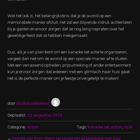
Wat het ook is, het belangrijkste is dat je de avond op een
memorabele manier afsluit. Het zal een blijvende indruk achterlaten
bij je gasten en ervoor zorgen dat ze nog lang napraten over het
geweldige feest dat ze hebben meegemaakt.
Dus, als je van plan bent om een karaoke set actie te organiseren,
vergeet dan niet om de avond op een speciale manier af te sluiten.
Met een verrassend optreden, prijsuitreiking of ander entertainment
kun je ervoor zorgen dat iedereen met een glimlach naar huis gaat.
Het is de perfecte manier om je feestje onvergetelijk te maken!
door
studiobaldesteinit
Geplaatst:
16 augustus 2023
Categorie:
action
Tags:
karaoke set action
,
rock
←
Karaoke voor thuis: Breng het plezier van de karaokebar naar jouw