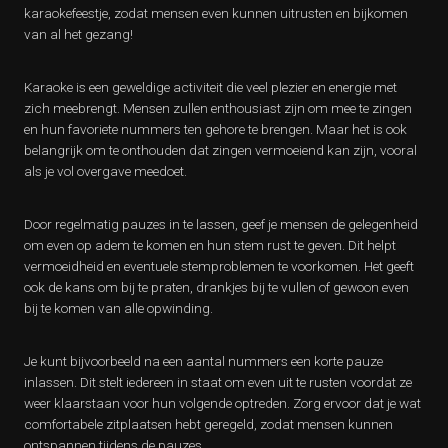
karaokefeestje, zodat mensen even kunnen uitrusten en bijkomen
van al het gezang!
Karaoke is een geweldige activiteit die veel plezier en energie met
zich meebrengt. Mensen zullen enthousiast zijn om mee te zingen
en hun favoriete nummers ten gehore te brengen. Maar het is ook
belangrijk om te onthouden dat zingen vermoeiend kan zijn, vooral
als je vol overgave meedoet.
Door regelmatig pauzes in te lassen, geef je mensen de gelegenheid
om even op adem te komen en hun stem rust te geven. Dit helpt
vermoeidheid en eventuele stemproblemen te voorkomen. Het geeft
ook de kans om bij te praten, drankjes bij te vullen of gewoon even
bij te komen van alle opwinding.
Je kunt bijvoorbeeld na een aantal nummers een korte pauze
inlassen. Dit stelt iedereen in staat om even uit te rusten voordat ze
weer klaarstaan voor hun volgende optreden. Zorg ervoor dat je wat
comfortabele zitplaatsen hebt geregeld, zodat mensen kunnen
ontspannen tijdens de pauzes.