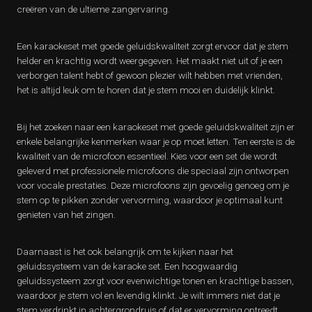
creëren van de ultieme zangervaring.
Een karaokeset met goede geluidskwaliteit zorgt ervoor dat je stem
helder en krachtig wordt weergegeven. Het maakt niet uit of je een
verborgen talent hebt of gewoon plezier wilt hebben met vrienden,
het is altijd leuk om te horen dat je stem mooi en duidelijk klinkt.
Bij het zoeken naar een karaokeset met goede geluidskwaliteit zijn er
enkele belangrijke kenmerken waar je op moet letten. Ten eerste is de
kwaliteit van de microfoon essentieel. Kies voor een set die wordt
geleverd met professionele microfoons die speciaal zijn ontworpen
voor vocale prestaties. Deze microfoons zijn gevoelig genoeg om je
stem op te pikken zonder vervorming, waardoor je optimaal kunt
genieten van het zingen.
Daarnaast is het ook belangrijk om te kijken naar het
geluidssysteem van de karaoke set. Een hoogwaardig
geluidssysteem zorgt voor evenwichtige tonen en krachtige bassen,
waardoor je stem vol en levendig klinkt. Je wilt immers niet dat je
stem verdrinkt in achtergrondruis of dat er vervorming optreedt