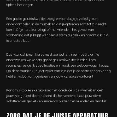
tijdens het zingen.
Een goede geluidskwaliteit zorgt ervoor dat je je volledig kunt
onderdompelen in de muziek en dat je optreden echt tot zijn recht
komt. Of je nu alleen zingt of met vrienden, het gevoel van
voldoening dat je krijgt wanneer je stem duidelijk en prachtig klinkt,
is onbetaalbaar.
Dus voordat je een karaokeset aanschaft, neem de tijd om te
onderzoeken welke sets goede geluidskwaliteit bieden. Lees
recensies, vergelijk specificaties en maak een weloverwogen keuze.
Op deze manier kun je er zeker van zijn dat je de beste zangervaring
hebt en volop kunt genieten van jouw karaokeavonturen!
Kortom, koop een karaokeset met goede geluidskwaliteit en geef
jouw zangtalent de aandacht die het verdient. Laat jouw stem
schitteren en geniet van eindeloos plezier met vrienden en familie!
ZORG DAT JE DE JUISTE APPARATUUR