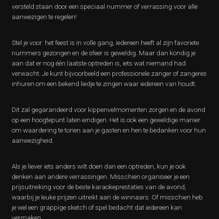
versteld staan door een speciaal nummer of verrassing voor alle
aanwezigen te regelen!
Stel je voor: het feest is in volle gang, iedereen heeft al zijn favoriete
nummers gezongen en de sfeer is geweldig. Maar dan kondig je
aan dat er nog één laatste optreden is, iets wat niemand had
verwacht. Je kunt bijvoorbeeld een professionele zanger of zangeres
inhuren om een bekend liedje te zingen waar iedereen van houdt.
Dit zal gegarandeerd voor kippenvelmomenten zorgen en de avond
op een hoogtepunt laten eindigen. Het is ook een geweldige manier
om waardering te tonen aan je gasten en hen te bedanken voor hun
aanwezigheid.
Als je liever iets anders wilt doen dan een optreden, kun je ook
denken aan andere verrassingen. Misschien organiseer je een
prijsuitreiking voor de beste karaokeprestaties van de avond,
waarbij je leuke prijzen uitreikt aan de winnaars. Of misschien heb
je wel een grappige sketch of spel bedacht dat iedereen kan
vermaken.