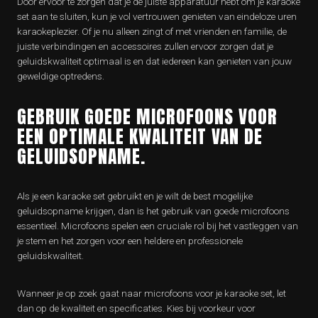
Door ervoor te zorgen dat je de juiste apparatuur hebt om je karaoke
set aan te sluiten, kun je vol vertrouwen genieten van eindeloze uren
karaokeplezier. Of je nu alleen zingt of met vrienden en familie, de
juiste verbindingen en accessoires zullen ervoor zorgen dat je
geluidskwaliteit optimaal is en dat iedereen kan genieten van jouw
geweldige optredens.
GEBRUIK GOEDE MICROFOONS VOOR
EEN OPTIMALE KWALITEIT VAN DE
GELUIDSOPNAME.
Als je een karaoke set gebruikt en je wilt de best mogelijke
geluidsopname krijgen, dan is het gebruik van goede microfoons
essentieel. Microfoons spelen een cruciale rol bij het vastleggen van
je stem en het zorgen voor een heldere en professionele
geluidskwaliteit.
Wanneer je op zoek gaat naar microfoons voor je karaoke set, let
dan op de kwaliteit en specificaties. Kies bij voorkeur voor