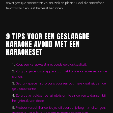
onvergetelijke momenten vol muziek en plezier. Haal die microfoon
tevoorschijn en laat het feest beginnen!
9 TIPS VOOR EEN GESLAAGDE
KARAOKE AVOND MET EEN
KARAOKESET
Koop een karaokeset met goede geluidskwaliteit.
Zorg dat je de juiste apparatuur hebt om je karaoke set aan te
sluiten.
Gebruik goede microfoons voor een optimale kwaliteit van de
geluidsopname.
Zorg dat er voldoende ruimte is om te zingen en te dansen bij
het gebruik van de set.
Probeer verschillende liedjes uit voordat je begint met zingen,
zo weet je wat je leuk vindt om te zingen en wat niet!