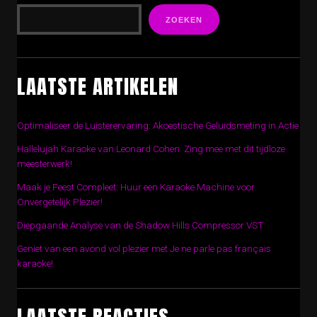
ZOEKEN
LAATSTE ARTIKELEN
Optimaliseer de Luisterervaring: Akoestische Geluidsmeting in Actie
Hallelujah Karaoke van Leonard Cohen: Zing mee met dit tijdloze
meesterwerk!
Maak je Feest Compleet: Huur een Karaoke Machine voor
Onvergetelijk Plezier!
Diepgaande Analyse van de Shadow Hills Compressor VST
Geniet van een avond vol plezier met Je ne parle pas français
karaoke!
LAATSTE REACTIES