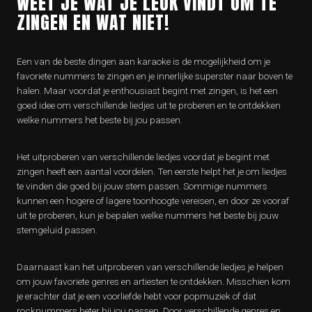
WEET JE WAT JE LEUK VINDT OM TE
ZINGEN EN WAT NIET!
Een van de beste dingen aan karaoke is de mogelijkheid om je
favoriete nummers te zingen en je innerlijke superster naar boven te
halen. Maar voordat je enthousiast begint met zingen, is het een
goed idee om verschillende liedjes uit te proberen en te ontdekken
welke nummers het beste bij jou passen.
Het uitproberen van verschillende liedjes voordat je begint met
zingen heeft een aantal voordelen. Ten eerste helpt het je om liedjes
te vinden die goed bij jouw stem passen. Sommige nummers
kunnen een hogere of lagere toonhoogte vereisen, en door ze vooraf
uit te proberen, kun je bepalen welke nummers het beste bij jouw
stemgeluid passen.
Daarnaast kan het uitproberen van verschillende liedjes je helpen
om jouw favoriete genres en artiesten te ontdekken. Misschien kom
je erachter dat je een voorliefde hebt voor popmuziek of dat
rocknummers beter bij jou passen. Door verschillende genres en