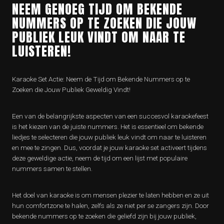
NEEM GENOEG TIJD OM BEKENDE
NUMMERS OP TE ZOEKEN DIE JOUW
PUBLIEK LEUK VINDT OM NAAR TE
LUISTEREN!
Karaoke Set Actie: Neem de Tijd om Bekende Nummers op te
Zoeken die Jouw Publiek Geweldig Vindt!
Een van de belangrijkste aspecten van een succesvol karaokefeest
is het kiezen van de juiste nummers. Het is essentieel om bekende
liedjes te selecteren die jouw publiek leuk vindt om naar te luisteren
en mee te zingen. Dus, voordat je jouw karaoke set activeert tijdens
deze geweldige actie, neem de tijd om een lijst met populaire
nummers samen te stellen.
Het doel van karaoke is om mensen plezier te laten hebben en ze uit
hun comfortzone te halen, zelfs als ze niet per se zangers zijn. Door
bekende nummers op te zoeken die geliefd zijn bij jouw publiek,