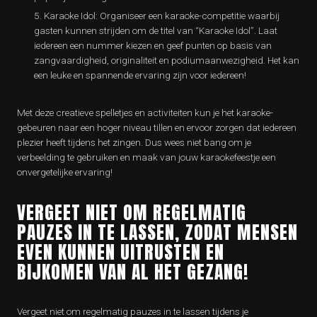
Karaoke Idol: Organiseer een karaoke-competitie waarbij
gasten kunnen strijden om de titel van “Karaoke Idol”. Laat
iedereen een nummer kiezen en geef punten op basis van
zangvaardigheid, originaliteit en podiumaanwezigheid. Het kan
een leuke en spannende ervaring zijn voor iedereen!
Met deze creatieve spelletjes en activiteiten kun je het karaoke-
gebeuren naar een hoger niveau tillen en ervoor zorgen dat iedereen
plezier heeft tijdens het zingen. Dus wees niet bang om je
verbeelding te gebruiken en maak van jouw karaokefeestje een
onvergetelijke ervaring!
VERGEET NIET OM REGELMATIG
PAUZES IN TE LASSEN, ZODAT MENSEN
EVEN KUNNEN UITRUSTEN EN
BIJKOMEN VAN AL HET GEZANG!
Vergeet niet om regelmatig pauzes in te lassen tijdens je