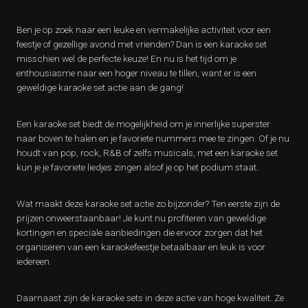
Ben je op zoek naar een leuke en vermakelijke activiteit voor een
feestje of gezellige avond met vrienden? Dan is een karaoke set
misschien wel de perfecte keuze! En nu is het tijd om je
enthousiasme naar een hoger niveau te tillen, want er is een
geweldige karaoke set actie aan de gang!
Een karaoke set biedt de mogelijkheid om je innerlijke superster
naar boven te halen en je favoriete nummers mee te zingen. Of je nu
houdt van pop, rock, R&B of zelfs musicals, met een karaoke set
kun je je favoriete liedjes zingen alsof je op het podium staat.
Wat maakt deze karaoke set actie zo bijzonder? Ten eerste zijn de
prijzen onweerstaanbaar! Je kunt nu profiteren van geweldige
kortingen en speciale aanbiedingen die ervoor zorgen dat het
organiseren van een karaokefeestje betaalbaar en leuk is voor
iedereen.
Daarnaast zijn de karaoke sets in deze actie van hoge kwaliteit. Ze