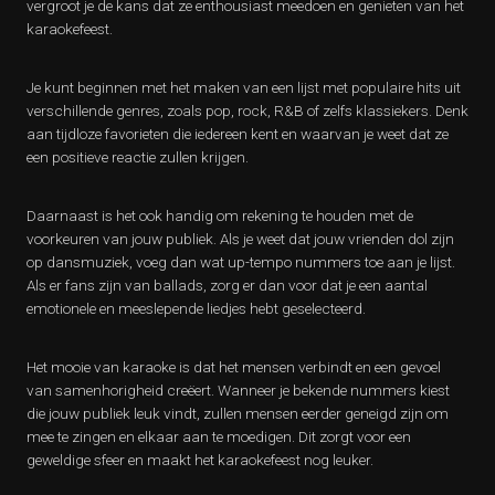
vergroot je de kans dat ze enthousiast meedoen en genieten van het
karaokefeest.
Je kunt beginnen met het maken van een lijst met populaire hits uit
verschillende genres, zoals pop, rock, R&B of zelfs klassiekers. Denk
aan tijdloze favorieten die iedereen kent en waarvan je weet dat ze
een positieve reactie zullen krijgen.
Daarnaast is het ook handig om rekening te houden met de
voorkeuren van jouw publiek. Als je weet dat jouw vrienden dol zijn
op dansmuziek, voeg dan wat up-tempo nummers toe aan je lijst.
Als er fans zijn van ballads, zorg er dan voor dat je een aantal
emotionele en meeslepende liedjes hebt geselecteerd.
Het mooie van karaoke is dat het mensen verbindt en een gevoel
van samenhorigheid creëert. Wanneer je bekende nummers kiest
die jouw publiek leuk vindt, zullen mensen eerder geneigd zijn om
mee te zingen en elkaar aan te moedigen. Dit zorgt voor een
geweldige sfeer en maakt het karaokefeest nog leuker.