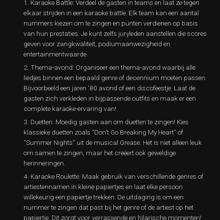
Karaoke Battle: Verdeel de gasten in teams en laat ze tegen
elkaar strijden in een karaoke battle. Elk team kan een aantal
nummers kiezen om te zingen en punten verdienen op basis
van hun prestaties. Je kunt zelfs juryleden aanstellen die scores
geven voor zangkwaliteit, podiumaanwezigheid en
entertainmentwaarde.
Thema-avond: Organiseer een thema-avond waarbij alle
liedjes binnen een bepaald genre of decennium moeten passen.
Bijvoorbeeld een jaren ’80 avond of een discofeestje. Laat de
gasten zich verkleden in bijpassende outfits en maak er een
complete karaoke-ervaring van!
Duetten: Moedig gasten aan om duetten te zingen! Kies
klassieke duetten zoals “Don’t Go Breaking My Heart” of
“Summer Nights” uit de musical Grease. Het is niet alleen leuk
om samen te zingen, maar het creëert ook geweldige
herinneringen.
Karaoke Roulette: Maak gebruik van verschillende genres of
artiestennamen in kleine papiertjes en laat elke persoon
willekeurig een papiertje trekken. De uitdaging is om een
nummer te zingen dat past bij het genre of de artiest op het
papiertje. Dit zorgt voor verrassende en hilarische momenten!