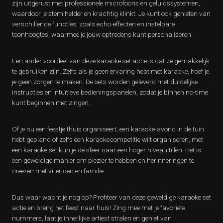
zijn uitgerust met professionele microfoons en geluidssystemen,
waardoor je stem helder en krachtig klinkt. Je kunt ook genieten van
verschillende functies, zoals echo-effecten en instelbare
toonhoogtes, waarmee je jouw optredens kunt personaliseren.
Een ander voordeel van deze karaoke set actie is dat ze gemakkelijk
te gebruiken zijn. Zelfs als je geen ervaring hebt met karaoke, hoef je
je geen zorgen te maken. De sets worden geleverd met duidelijke
instructies en intuïtieve bedieningspanelen, zodat je binnen no-time
kunt beginnen met zingen.
Of je nu een feestje thuis organiseert, een karaoke-avond in de tuin
hebt gepland of zelfs een karaokecompetitie wilt organiseren, met
een karaoke set kun je de sfeer naar een hoger niveau tillen. Het is
een geweldige manier om plezier te hebben en herinneringen te
creëren met vrienden en familie.
Dus waar wacht je nog op? Profiteer van deze geweldige karaoke set
actie en breng het feest naar huis! Zing mee met je favoriete
nummers, laat je innerlijke artiest stralen en geniet van