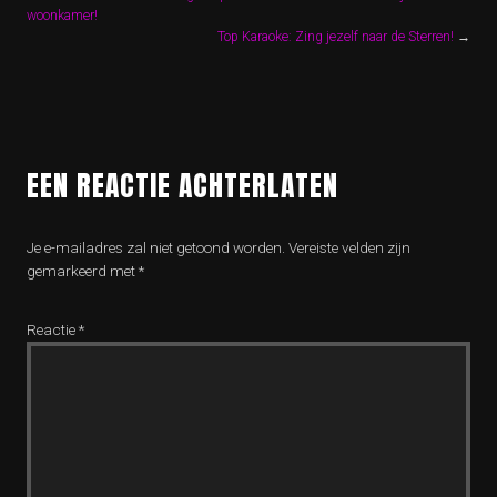
woonkamer!
Top Karaoke: Zing jezelf naar de Sterren!
→
EEN REACTIE ACHTERLATEN
Je e-mailadres zal niet getoond worden.
Vereiste velden zijn
gemarkeerd met
*
Reactie
*