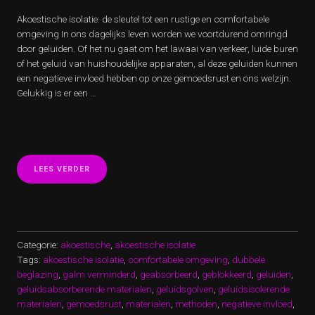
Akoestische isolatie: de sleutel tot een rustige en comfortabele
omgeving In ons dagelijks leven worden we voortdurend omringd
door geluiden. Of het nu gaat om het lawaai van verkeer, luide buren
of het geluid van huishoudelijke apparaten, al deze geluiden kunnen
een negatieve invloed hebben op onze gemoedsrust en ons welzijn.
Gelukkig is er een …
“CREËER
LEES VERDER
EEN
STILLE
OASE
MET
AKOESTISCHE
ISOLATIE”
Categorie:
akoestische
,
akoestische isolatie
Tags:
akoestische isolatie
,
comfortabele omgeving
,
dubbele
beglazing
,
galm verminderd
,
geabsorbeerd
,
geblokkeerd
,
geluiden
,
geluidsabsorberende materialen
,
geluidsgolven
,
geluidsisolerende
materialen
,
gemoedsrust
,
materialen
,
methoden
,
negatieve invloed
,