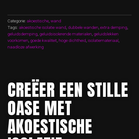
EEN
AKOESTISCHE
ISOLATIE
WAND”
Categorie:
akoestische
,
wand
Tags:
akoestische isolatie wand
,
dubbele wanden
,
extra demping
,
geluidsdemping
,
geluidsisolerende materialen
,
geluidslekken
voorkomen
,
goede kwaliteit
,
hoge dichtheid
,
isolatiemateriaal
,
naadloze afwerking
CREËER EEN STILLE
OASE MET
AKOESTISCHE