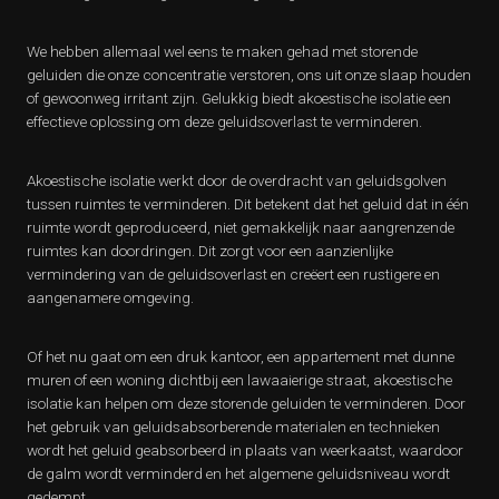
We hebben allemaal wel eens te maken gehad met storende
geluiden die onze concentratie verstoren, ons uit onze slaap houden
of gewoonweg irritant zijn. Gelukkig biedt akoestische isolatie een
effectieve oplossing om deze geluidsoverlast te verminderen.
Akoestische isolatie werkt door de overdracht van geluidsgolven
tussen ruimtes te verminderen. Dit betekent dat het geluid dat in één
ruimte wordt geproduceerd, niet gemakkelijk naar aangrenzende
ruimtes kan doordringen. Dit zorgt voor een aanzienlijke
vermindering van de geluidsoverlast en creëert een rustigere en
aangenamere omgeving.
Of het nu gaat om een druk kantoor, een appartement met dunne
muren of een woning dichtbij een lawaaierige straat, akoestische
isolatie kan helpen om deze storende geluiden te verminderen. Door
het gebruik van geluidsabsorberende materialen en technieken
wordt het geluid geabsorbeerd in plaats van weerkaatst, waardoor
de galm wordt verminderd en het algemene geluidsniveau wordt
gedempt.