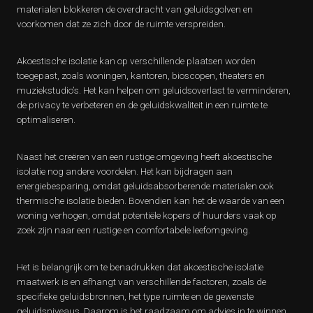
materialen blokkeren de overdracht van geluidsgolven en
voorkomen dat ze zich door de ruimte verspreiden.
Akoestische isolatie kan op verschillende plaatsen worden
toegepast, zoals woningen, kantoren, bioscopen, theaters en
muziekstudio’s. Het kan helpen om geluidsoverlast te verminderen,
de privacy te verbeteren en de geluidskwaliteit in een ruimte te
optimaliseren.
Naast het creëren van een rustige omgeving heeft akoestische
isolatie nog andere voordelen. Het kan bijdragen aan
energiebesparing, omdat geluidsabsorberende materialen ook
thermische isolatie bieden. Bovendien kan het de waarde van een
woning verhogen, omdat potentiële kopers of huurders vaak op
zoek zijn naar een rustige en comfortabele leefomgeving.
Het is belangrijk om te benadrukken dat akoestische isolatie
maatwerk is en afhangt van verschillende factoren, zoals de
specifieke geluidsbronnen, het type ruimte en de gewenste
geluidsniveaus. Daarom is het raadzaam om advies in te winnen