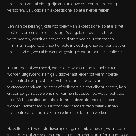
grote bron van afleiding zijn en kan onze concentratie ernstig
verstoren. Gelukkig kan akoestische isolatie hierbij helpen.
Een van de belangrijkste voordelen van akoestische isolatie is het
creëren van een stille omgeving. Door geluidsoverdracht te
verminderen, wordt de hoeveelheid storende geluiden tot een
minimum beperkt. Dit heeft directe invloed op onze concentratie en
productiviteit, vooral in werkomgevingen waar focus essentieel is.
In kantoren bijvoorbeeld, waar teamwork en individuele taken
worden uitgevoerd, kan geluidsoverlast leiden tot verminderde
concentratie en prestaties. Het constante lawaai van
telefoongesprekken, printers of collega’s die met elkaar praten, kan
ervoor zorgen dat we ons niet kunnen focussen op wat er echt toe
doet. Met akoestische isolatie kunnen deze storende geluiden
worden verminderd, waardoor werknemers zich beter kunnen
concentreren op hun taken en efficiënter kunnen werken.
Hetzelfde geldt voor studie-omgevingen of bibliotheken, waar rust en
stilte cruciaal zijn voor het leren en absorberen van informatie. Door