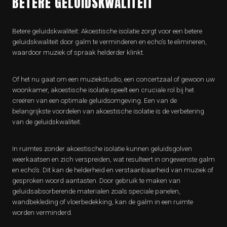
BETERE GELUIDSKWALITEIT
Betere geluidskwaliteit: Akoestische isolatie zorgt voor een betere
geluidskwaliteit door galm te verminderen en echo’s te elimineren,
waardoor muziek of spraak helderder klinkt.
Of het nu gaat om een muziekstudio, een concertzaal of gewoon uw
woonkamer, akoestische isolatie speelt een cruciale rol bij het
creëren van een optimale geluidsomgeving. Een van de
belangrijkste voordelen van akoestische isolatie is de verbetering
van de geluidskwaliteit.
In ruimtes zonder akoestische isolatie kunnen geluidsgolven
weerkaatsen en zich verspreiden, wat resulteert in ongewenste galm
en echo’s. Dit kan de helderheid en verstaanbaarheid van muziek of
gesproken woord aantasten. Door gebruik te maken van
geluidsabsorberende materialen zoals speciale panelen,
wandbekleding of vloerbedekking, kan de galm in een ruimte
worden verminderd.