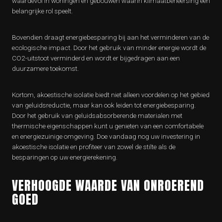
waardevol in woningen en gebouwen waarin klimaatbeheersing een
belangrijke rol speelt.
Bovendien draagt energiebesparing bij aan het verminderen van de
ecologische impact. Door het gebruik van minder energie wordt de
CO2-uitstoot verminderd en wordt er bijgedragen aan een
duurzamere toekomst.
Kortom, akoestische isolatie biedt niet alleen voordelen op het gebied
van geluidsreductie, maar kan ook leiden tot energiebesparing.
Door het gebruik van geluidsabsorberende materialen met
thermische eigenschappen kunt u genieten van een comfortabele
en energiezuinige omgeving. Doe vandaag nog uw investering in
akoestische isolatie en profiteer van zowel de stilte als de
besparingen op uw energierekening.
VERHOOGDE WAARDE VAN ONROEREND
GOED