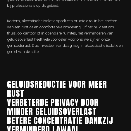
bij professionals op dit gebied.
Kortom, akoestische isolatie speelt een cruciale rol in het creëren
van een rustige en comfortabele omgeving. Of het nu gaat om
thuis, op kantoor of in openbare ruimtes, het verminderen van
geluidsoverlast heeft vele voordelen voor ons welzijn en onze
gemoedsrust. Dus investeer vandaag nog in akoestische isolatie en
geniet van de stilte!
GELUIDSREDUCTIE VOOR MEER
RUST
VERBETERDE PRIVACY DOOR
MINDER GELUIDSOVERLAST
BETERE CONCENTRATIE DANKZIJ
VERMINDERD LAWAAI