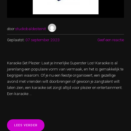
door
studiobaldesteinit
Geplaatst:
07 september 2023
Geef een reactie
Karaoke Set Plezier: Laat je Innerlijke Superster Los! Karaoke is al
jarenlang een populaire vorm van vermaak, en het is gemakkelijk te
begrijpen waarom. Of je nu een feestje organiseert, een gezellige
avond met vrienden wilt doorbrengen of gewoon je zangtalent wilt
laten zien, een karaoke set zorgt altijd voor plezier en entertainment.
Een karaoke …
“PLEZIER
LEES VERDER
GEGARANDEERD