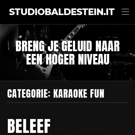
STUDIOBALDESTEIN.IT
BRENG JE GELUID NAAR
EEN HOGER NIVEAU
CATEGORIE:
KARAOKE FUN
BELEEF