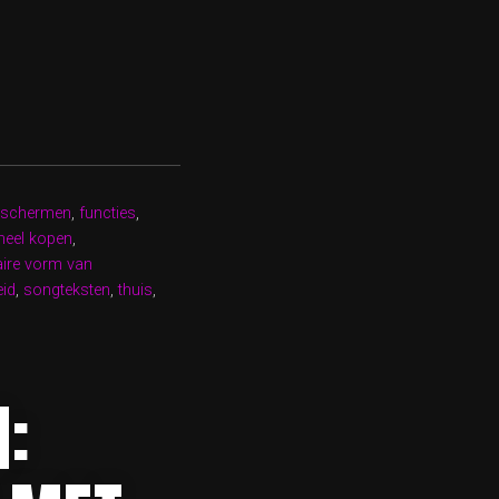
ldschermen
,
functies
,
neel kopen
,
aire vorm van
eid
,
songteksten
,
thuis
,
: