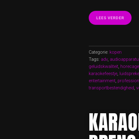
“PROF
LEES VERDER
KARAO
SET
KOPEN
DE
PERFE
Categorie:
kopen
INVES
Tags:
adv
,
audioapparatu
VOOR
geluidskwaliteit
,
horecage
EEN
karaokefeestje
,
luidsprek
ULTIE
entertainment
,
profession
ZANGE
transportbestendigheid
,
v
KARAO