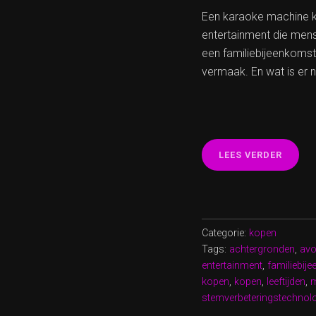
Een karaoke machine k
entertainment die mens
een familiebijeenkomst
vermaak. En wat is er n
“KARA
LEES VERDER
MACHI
KOPEN
BRENG
HET
FEEST
Categorie:
kopen
IN
Tags:
achtergronden
,
avo
HUIS
entertainment
,
familiebij
MET
kopen
,
kopen
,
leeftijden
,
m
JOUW
stemverbeteringstechnol
EIGEN