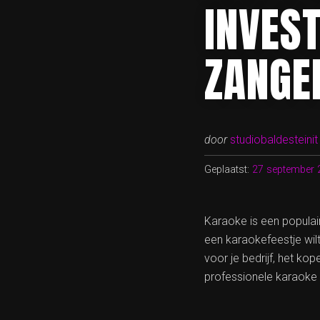
INVES
ZANGE
door
studiobaldesteinit
Geplaatst:
27 september 
Karaoke is een populair
een karaokefeestje wilt
voor je bedrijf, het ko
professionele karaoke 