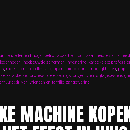
ESSIONELE
KE
:
CTE
TERING
ur
,
behoeften en budget
,
betrouwbaarheid
,
duurzaamheid
,
externe bee
legenheden
,
ingebouwde schermen
,
investering
,
karaoke set professio
ers
,
merken en modellen vergelijken
,
microfoons
,
mogelijkheden
,
popul
ME
ele karaoke set
,
professionele settings
,
projectoren
,
slijtagebestendigh
RVARING!”
erhuurbedrijven
,
vrienden en familie
,
zangervaring
KE MACHINE KOPEN