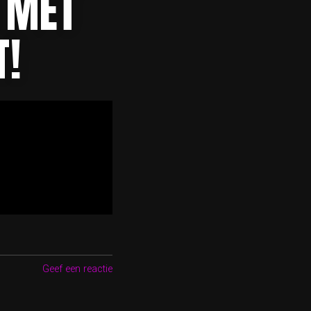
S MET
T!
Geef een reactie