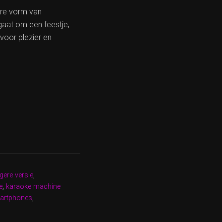
ire vorm van
gaat om een feestje,
voor plezier en
gere versie
,
e
,
karaoke machine
artphones
,