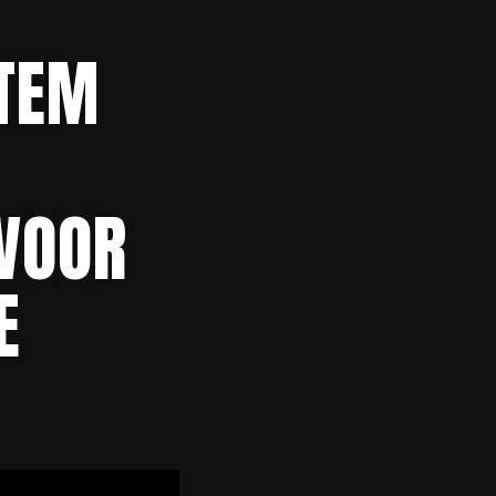
STEM
 VOOR
E