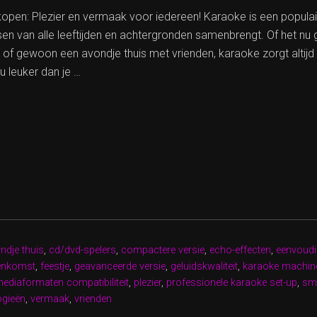
open: Plezier en vermaak voor iedereen! Karaoke is een popula
en van alle leeftijden en achtergronden samenbrengt. Of het nu 
 of gewoon een avondje thuis met vrienden, karaoke zorgt altijd 
u leuker dan je …
OKE
NE
:
ndje thuis
,
cd/dvd-spelers
,
compactere versie
,
echo-effecten
,
eenvoudi
eenkomst
,
feestje
,
geavanceerde versie
,
geluidskwaliteit
,
karaoke machin
ediaformaten compatibiliteit
,
plezier
,
professionele karaoke set-up
,
sm
ogieën
,
vermaak
,
vrienden