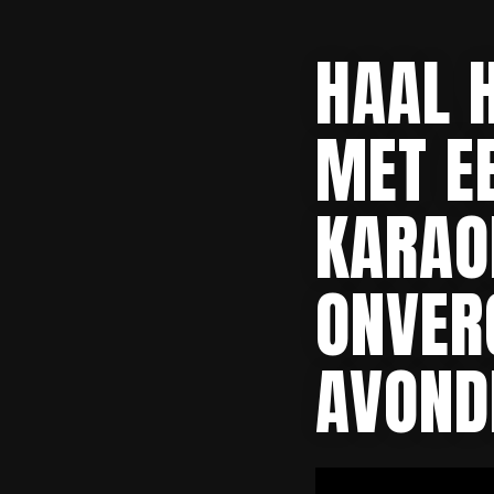
KARAO
SET!”
HAAL H
MET E
KARAO
ONVER
AVOND