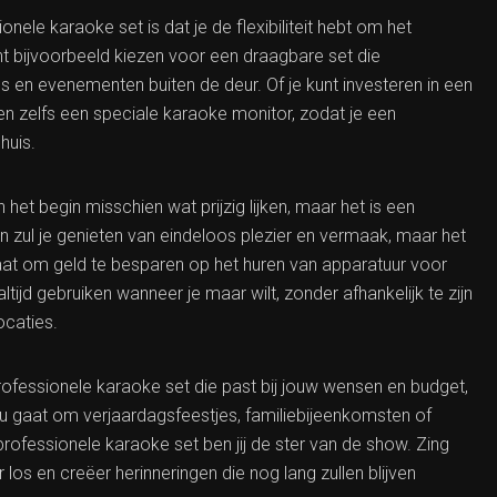
ele karaoke set is dat je de flexibiliteit hebt om het
 bijvoorbeeld kiezen voor een draagbare set die
en evenementen buiten de deur. Of je kunt investeren in een
en zelfs een speciale karaoke monitor, zodat je een
huis.
het begin misschien wat prijzig lijken, maar het is een
leen zul je genieten van eindeloos plezier en vermaak, maar het
taat om geld te besparen op het huren van apparatuur voor
ijd gebruiken wanneer je maar wilt, zonder afhankelijk te zijn
ocaties.
fessionele karaoke set die past bij jouw wensen en budget,
 nu gaat om verjaardagsfeestjes, familiebijeenkomsten of
ofessionele karaoke set ben jij de ster van de show. Zing
r los en creëer herinneringen die nog lang zullen blijven