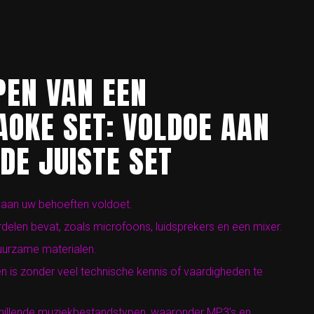
PEN VAN EEN
AOKE SET: VOLDOE AAN
DE JUISTE SET
e aan uw behoeften voldoet.
elen bevat, zoals microfoons, luidsprekers en een mixer.
duurzame materialen.
ren is zonder veel technische kennis of vaardigheden te
chillende muziekbestandstypen, waaronder MP3’s en