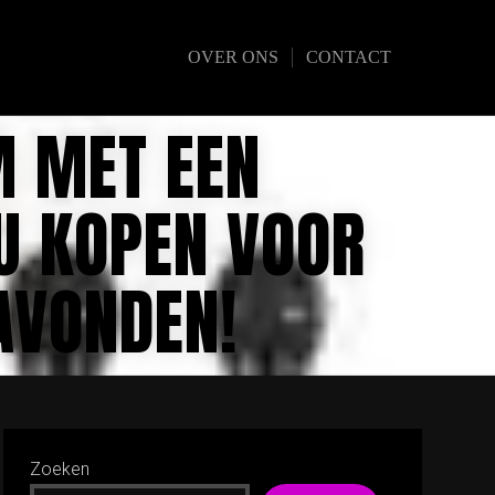
OVER ONS
CONTACT
M MET EEN
U KOPEN VOOR
AVONDEN!
Zoeken