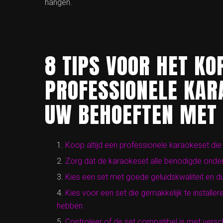
hangen.
8 TIPS VOOR HET KO
PROFESSIONELE KAR
UW BEHOEFTEN MET 
Koop altijd een professionele karaokeset di
Zorg dat de karaokeset alle benodigde onderd
Kies een set met goede geluidskwaliteit en 
Kies voor een set die gemakkelijk te installe
hebben.
Controleer of de set compatibel is met vers