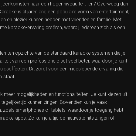
bijeenkomsten naar een hoger niveau te tillen? Overweeg dan
araoke is al jarenlang een populaire vorm van entertainment,
n en plezier kunnen hebben met vrienden en familie. Met
ieme karaoke-ervaring creëren, waarbij iedereen zich als een
elen ten opzichte van de standaard karaoke systemen die je
iteit van een professionele set veel beter, waardoor je kunt
uidseffecten. Dit zorgt voor een meeslepende ervaring die
o staat.
 meer mogelijkheden en functionaliteiten. Je kunt kiezen uit
egelijkertijd kunnen zingen. Bovendien kun je vaak
 zoals smartphones of tablets, waardoor je toegang hebt
aoke-apps. Zo kun je altijd de nieuwste hits zingen of