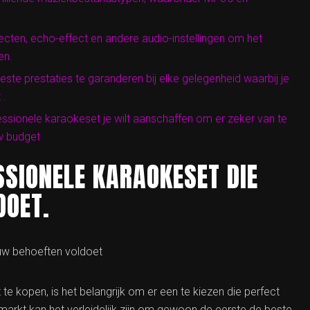
fecten, echo-effect en andere audio-instellingen om het
en.
te prestaties te garanderen bij elke gelegenheid waarbij je
 .
ofessionele karaokeset je wilt aanschaffen om er zeker van te
uw budget
SSIONELE KARAOKESET DIE
DOET.
 uw behoeften voldoet
e kopen, is het belangrijk om er een te kiezen die perfect
 markt kan het verleidelijk zijn om gewoon de eerste de beste