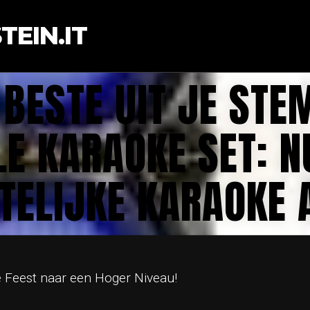
EIN.IT
 BESTE UIT JE STE
LE KARAOKE SET: N
TELIJKE KARAOKE 
e Feest naar een Hoger Niveau!