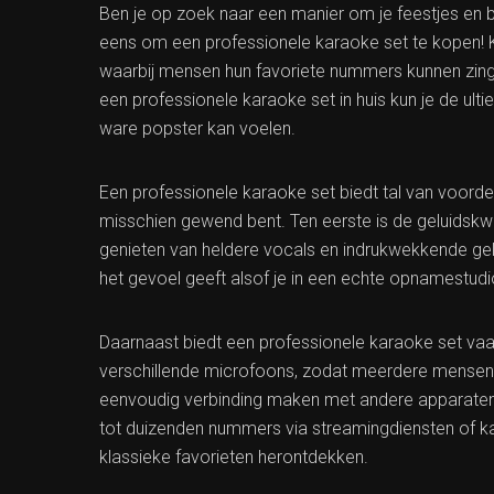
Ben je op zoek naar een manier om je feestjes en 
eens om een professionele karaoke set te kopen! K
waarbij mensen hun favoriete nummers kunnen zinge
een professionele karaoke set in huis kun je de ult
ware popster kan voelen.
Een professionele karaoke set biedt tal van voord
misschien gewend bent. Ten eerste is de geluidskwal
genieten van heldere vocals en indrukwekkende gel
het gevoel geeft alsof je in een echte opnamestudi
Daarnaast biedt een professionele karaoke set vaak
verschillende microfoons, zodat meerdere mensen t
eenvoudig verbinding maken met andere apparaten,
tot duizenden nummers via streamingdiensten of kar
klassieke favorieten herontdekken.