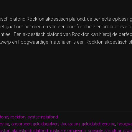
tisch plafond Rockfon akoestisch plafond: de perfecte oplossin
het gaat om het creëren van een comfortabele en productieve om
ntieel. Een akoestisch plafond van Rockfon kan hierbij de perfe
ntwerp en hoogwaardige materialen is een Rockfon akoestisch p
MALISEER
TIEK
ON
afond
,
rockfon
,
systeemplafond
TISCH
eving
,
absorbeert geluidsgolven
,
duurzaam
,
geluidsbeheersing
,
hoogwaa
ND
ckfon akoestisch plafond
,
rustigere omgeving
,
speciale structuur
,
stor