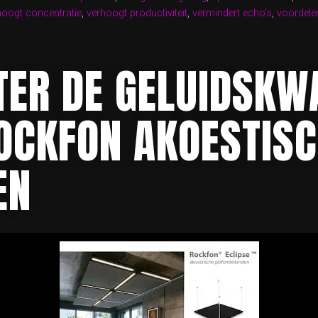
hoogt concentratie
,
verhoogt productiviteit
,
vermindert echo's
,
voordele
E”
TER DE GELUIDSKWA
OCKFON AKOESTIS
EN