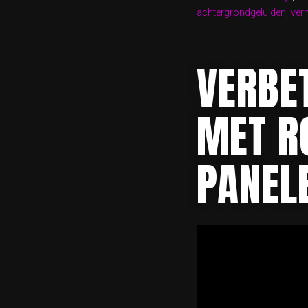
IN
achtergrondgeluiden
,
ver
UW
RUIMT
VERBE
MET R
PANEL