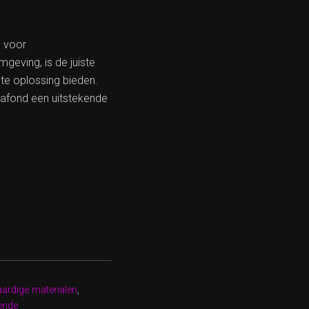
g voor
geving, is de juiste
cte oplossing bieden.
lafond een uitstekende
rdige materialen
,
ende