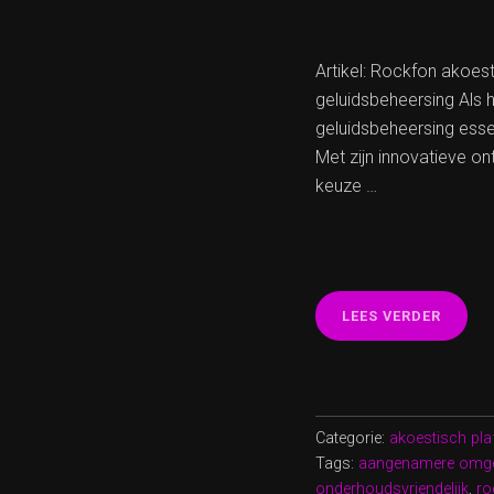
Artikel: Rockfon akoes
geluidsbeheersing Als 
geluidsbeheersing esse
Met zijn innovatieve o
keuze …
“OPTI
LEES VERDER
DE
AKOES
MET
EEN
ROCKF
Categorie:
akoestisch pl
AKOES
Tags:
aangenamere omg
PLAFO
onderhoudsvriendelijk
,
ro