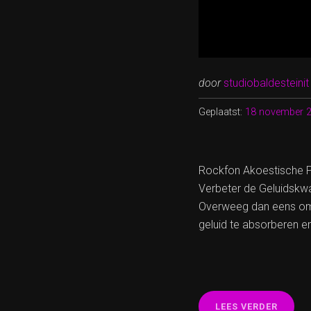
door
studiobaldesteinit
Geplaatst:
18 november 
Rockfon Akoestische P
Verbeter de Geluidskwal
Overweeg dan eens om 
geluid te absorberen e
“VERB
LEES VERDER