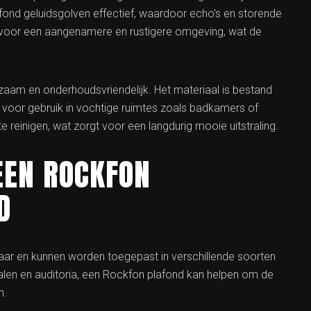
afond geluidsgolven effectief, waardoor echo’s en storende
 voor een aangenamere en rustigere omgeving, wat de
aam en onderhoudsvriendelijk. Het materiaal is bestand
 voor gebruik in vochtige ruimtes zoals badkamers of
reinigen, wat zorgt voor een langdurig mooie uitstraling.
EEN ROCKFON
D
baar en kunnen worden toegepast in verschillende soorten
alen en auditoria, een Rockfon plafond kan helpen om de
n.