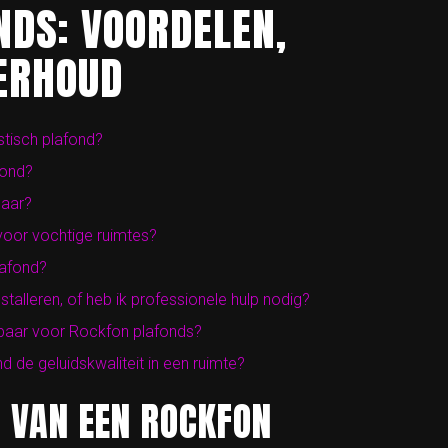
NDS: VOORDELEN,
DERHOUD
tisch plafond?
fond?
baar?
voor vochtige ruimtes?
lafond?
talleren, of heb ik professionele hulp nodig?
hikbaar voor Rockfon plafonds?
 de geluidskwaliteit in een ruimte?
 VAN EEN ROCKFON