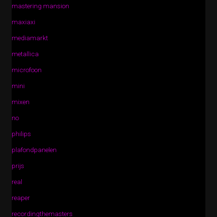
mastering mansion
maxiaxi
mediamarkt
metallica
microfoon
mini
mixen
no
philips
plafondpanelen
prijs
real
reaper
recordingthemasters