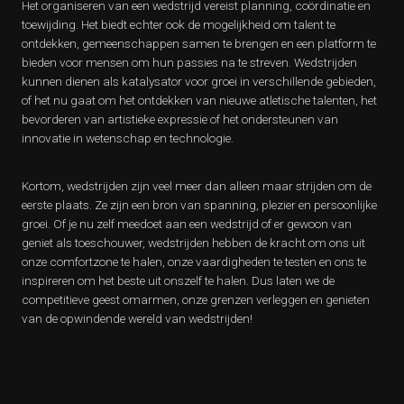
Het organiseren van een wedstrijd vereist planning, coördinatie en
toewijding. Het biedt echter ook de mogelijkheid om talent te
ontdekken, gemeenschappen samen te brengen en een platform te
bieden voor mensen om hun passies na te streven. Wedstrijden
kunnen dienen als katalysator voor groei in verschillende gebieden,
of het nu gaat om het ontdekken van nieuwe atletische talenten, het
bevorderen van artistieke expressie of het ondersteunen van
innovatie in wetenschap en technologie.
Kortom, wedstrijden zijn veel meer dan alleen maar strijden om de
eerste plaats. Ze zijn een bron van spanning, plezier en persoonlijke
groei. Of je nu zelf meedoet aan een wedstrijd of er gewoon van
geniet als toeschouwer, wedstrijden hebben de kracht om ons uit
onze comfortzone te halen, onze vaardigheden te testen en ons te
inspireren om het beste uit onszelf te halen. Dus laten we de
competitieve geest omarmen, onze grenzen verleggen en genieten
van de opwindende wereld van wedstrijden!