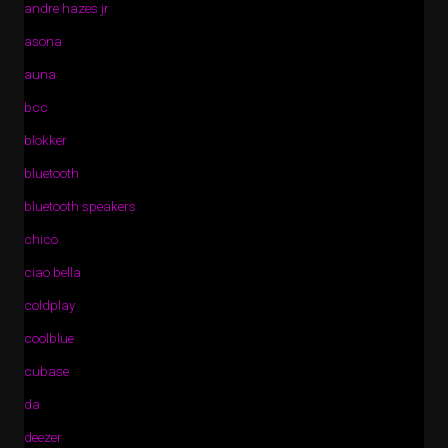
andre hazes jr
asona
auna
bcc
blokker
bluetooth
bluetooth speakers
chico
ciao bella
coldplay
coolblue
cubase
da
deezer