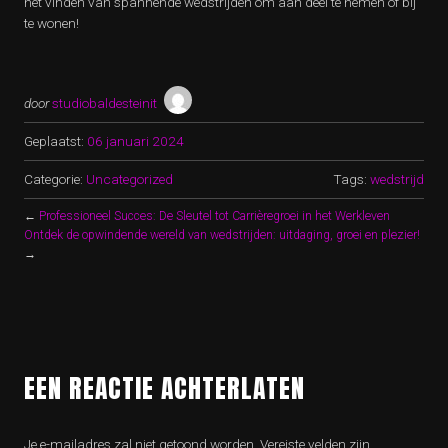
het vinden van spannende wedstrijden om aan deel te nemen of bij
te wonen!
door
studiobaldesteinit
Geplaatst:
06 januari 2024
Categorie:
Uncategorized
Tags:
wedstrijd
←
Professioneel Succes: De Sleutel tot Carrièregroei in het Werkleven
Ontdek de opwindende wereld van wedstrijden: uitdaging, groei en plezier!
→
EEN REACTIE ACHTERLATEN
Je e-mailadres zal niet getoond worden.
Vereiste velden zijn