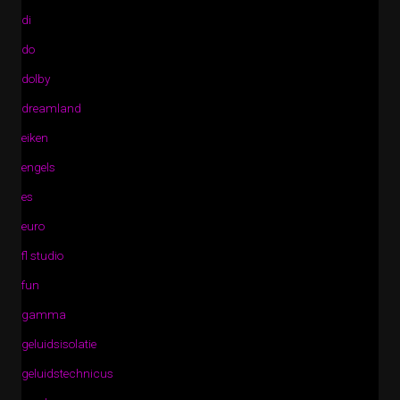
di
do
dolby
dreamland
eiken
engels
es
euro
fl studio
fun
gamma
geluidsisolatie
geluidstechnicus