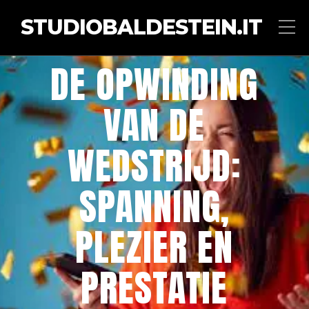
STUDIOBALDESTEIN.IT
DE OPWINDING
VAN DE
WEDSTRIJD:
SPANNING,
PLEZIER EN
PRESTATIE