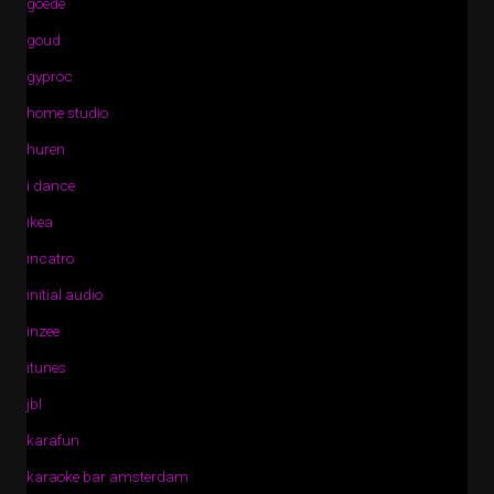
goede
goud
gyproc
home studio
huren
i dance
ikea
incatro
initial audio
inzee
itunes
jbl
karafun
karaoke bar amsterdam