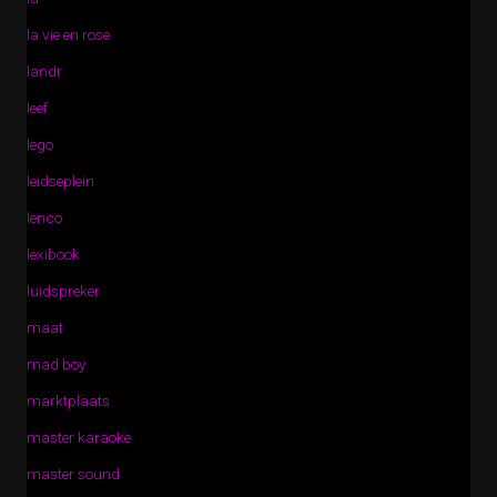
la vie en rose
landr
leef
lego
leidseplein
lenco
lexibook
luidspreker
maat
mad boy
marktplaats
master karaoke
master sound