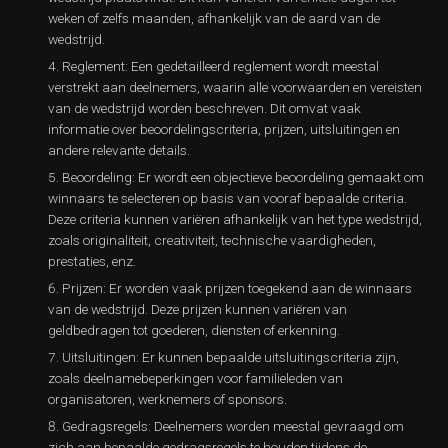
weken of zelfs maanden, afhankelijk van de aard van de
wedstrijd.
Reglement: Een gedetailleerd reglement wordt meestal
verstrekt aan deelnemers, waarin alle voorwaarden en vereisten
van de wedstrijd worden beschreven. Dit omvat vaak
informatie over beoordelingscriteria, prijzen, uitsluitingen en
andere relevante details.
Beoordeling: Er wordt een objectieve beoordeling gemaakt om
winnaars te selecteren op basis van vooraf bepaalde criteria.
Deze criteria kunnen variëren afhankelijk van het type wedstrijd,
zoals originaliteit, creativiteit, technische vaardigheden,
prestaties, enz.
Prijzen: Er worden vaak prijzen toegekend aan de winnaars
van de wedstrijd. Deze prijzen kunnen variëren van
geldbedragen tot goederen, diensten of erkenning.
Uitsluitingen: Er kunnen bepaalde uitsluitingscriteria zijn,
zoals deelnamebeperkingen voor familieleden van
organisatoren, werknemers of sponsors.
Gedragsregels: Deelnemers worden meestal gevraagd om
zich aan bepaalde gedragsregels te houden tijdens de