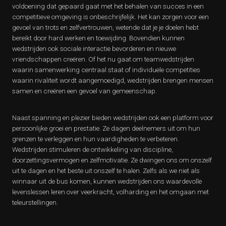
voldoening dat gepaard gaat met het behalen van succes in een
competitieve omgeving is onbeschrijfelijk. Het kan zorgen voor een
gevoel van trots en zelfvertrouwen, wetende dat je je doelen hebt
bereikt door hard werken en toewijding. Bovendien kunnen
wedstrijden ook sociale interactie bevorderen en nieuwe
vriendschappen creëren. Of het nu gaat om teamwedstrijden
waarin samenwerking centraal staat of individuele competities
waarin rivaliteit wordt aangemoedigd, wedstrijden brengen mensen
samen en creëren een gevoel van gemeenschap.
Naast spanning en plezier bieden wedstrijden ook een platform voor
persoonlijke groei en prestatie. Ze dagen deelnemers uit om hun
grenzen te verleggen en hun vaardigheden te verbeteren.
Wedstrijden stimuleren de ontwikkeling van discipline,
doorzettingsvermogen en zelfmotivatie. Ze dwingen ons om onszelf
uit te dagen en het beste uit onszelf te halen. Zelfs als we niet als
winnaar uit de bus komen, kunnen wedstrijden ons waardevolle
levenslessen leren over veerkracht, volharding en het omgaan met
teleurstellingen.