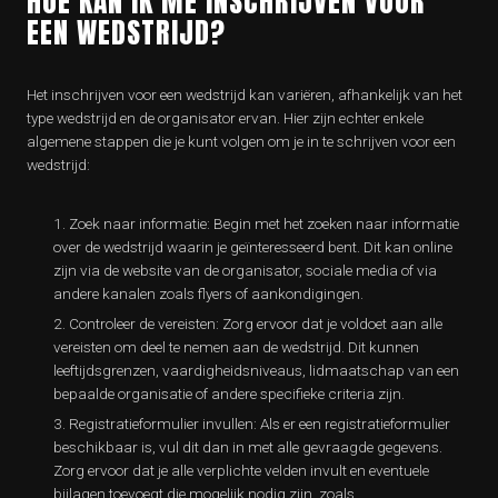
HOE KAN IK ME INSCHRIJVEN VOOR
EEN WEDSTRIJD?
Het inschrijven voor een wedstrijd kan variëren, afhankelijk van het
type wedstrijd en de organisator ervan. Hier zijn echter enkele
algemene stappen die je kunt volgen om je in te schrijven voor een
wedstrijd:
Zoek naar informatie: Begin met het zoeken naar informatie
over de wedstrijd waarin je geïnteresseerd bent. Dit kan online
zijn via de website van de organisator, sociale media of via
andere kanalen zoals flyers of aankondigingen.
Controleer de vereisten: Zorg ervoor dat je voldoet aan alle
vereisten om deel te nemen aan de wedstrijd. Dit kunnen
leeftijdsgrenzen, vaardigheidsniveaus, lidmaatschap van een
bepaalde organisatie of andere specifieke criteria zijn.
Registratieformulier invullen: Als er een registratieformulier
beschikbaar is, vul dit dan in met alle gevraagde gegevens.
Zorg ervoor dat je alle verplichte velden invult en eventuele
bijlagen toevoegt die mogelijk nodig zijn, zoals