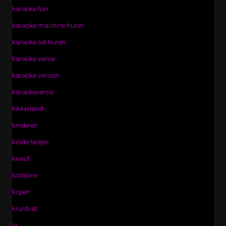
karaoke fun
karaoke machine huren
karaoke set huren
karaoke versie
karaoke version
karaokeversie
kikkerland
kinderen
kinderliedjes
knauf
kodaline
kopen
kruidvat
la