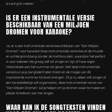
ervaring te creëren.
IS ER EEN INSTRUMENTALE VERSIE
BESCHIKBAAR VAN EEN MILJOEN
DROMEN VOOR KARAOKE?
Ja, er is een instrumentale versie beschikbaar van “Een Miljoen
Dromen” voor karaoke! Deze instrumentale versie bevat de muziek
en achtergrondzang zonder de hoofdvocalen, waardoor het perfect
is voor iedereen die graag zelf wil zingen en zijn of haar eigen
interpretatie aan het nummer wil geven. Met deze instrumentale
versie kun je je zangtalent laten horen en de magie van dit
inspirerende nummer tot leven brengen. Of je nu alleen wilt zingen of
een karaokefeestje wilt organiseren, deze instrumentale versie van
“Een Miljoen Dromen” zal je helpen om je dromen waar te maken en
plezier te beleven aan het zingen.
WAAR KAN IK DE SONGTEKSTEN VINDEN