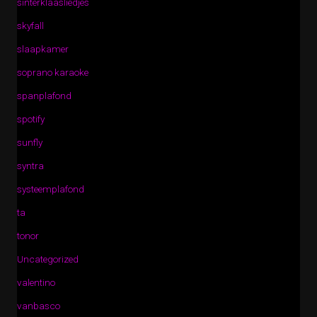
sinterklaasliedjes
skyfall
slaapkamer
soprano karaoke
spanplafond
spotify
sunfly
syntra
systeemplafond
ta
tonor
Uncategorized
valentino
vanbasco