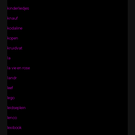
kinderliedjes
knauf
kodaline
kopen
kruidvat
la
la vie en rose
landr
leef
lego
leidseplein
lenco
lexibook