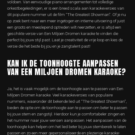
voldoen. Van eenvoudige piano-arrangementen tot volledige
orkestbegeleidingen, er is een breed scala aan karaokeversies van
dit populaire nummer uit de film “The Greatest Showman”. Of je nu
op zoek bent naar een meer ingetogen en intieme uitvoering of juist
een groots en meeslepend optreden wilt neerzetten, er is altijd een
geschikte versie van Een Miljoen Dromen karaoke te vinden die
perfect bij jouw stijl past. Laat je creativiteit de vrije loop en kies de
versie die het beste bij jou en je zangtalent past!
KAN IK DE TOONHOOGTE AANPASSEN
VAN EEN MILJOEN DROMEN KARAOKE?
Ja, het is vaak mogelijk om de toonhoogte aan te passen van Een
Miljoen Dromen karaoke. Veel karaokeversies van populaire
nummers, waaronder dit bekende lied uit “The Greatest Showman”,
bieden de optie om de toonhoogte aan te passen om beter te passen
bij jouw stem en zangstijl. Hierdoor kun je comfortabeler zingen en
het nummer naar jouw wensen aanpassen. Het aanpassen van de
toonhoogte kan helpen om het lied beter bij jouw stembereik te laten
passen en zo een meer gepersonaliseerde en plezierige karaoke-