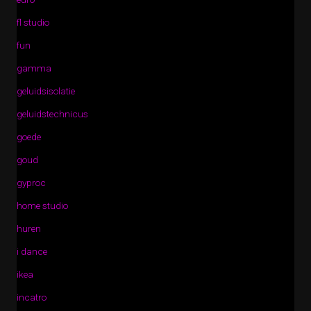
fl studio
fun
gamma
geluidsisolatie
geluidstechnicus
goede
goud
gyproc
home studio
huren
i dance
ikea
incatro