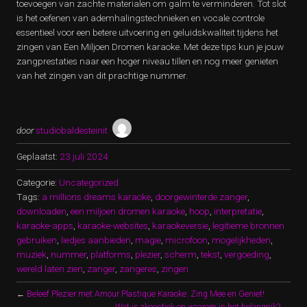
toevoegen van zachte materialen om galm te verminderen. Tot slot
is het oefenen van ademhalingstechnieken en vocale controle
essentieel voor een betere uitvoering en geluidskwaliteit tijdens het
zingen van Een Miljoen Dromen karaoke. Met deze tips kun je jouw
zangprestaties naar een hoger niveau tillen en nog meer genieten
van het zingen van dit prachtige nummer.
door
studiobaldesteinit
Geplaatst:
23 juli 2024
Categorie:
Uncategorized
Tags:
a millions dreams karaoke
,
doorgewinterde zanger
,
downloaden
,
een miljoen dromen karaoke
,
hoop
,
interpretatie
,
karaoke-apps
,
karaoke-websites
,
karaokeversie
,
legitieme bronnen
gebruiken
,
liedjes aanbieden
,
magie
,
microfoon
,
mogelijkheden
,
muziek
,
nummer
,
platforms
,
plezier
,
scherm
,
tekst
,
vergoeding
,
wereld laten zien
,
zanger
,
zangeres
,
zingen
←
Beleef Plezier met Amour Plastique Karaoke: Zing Mee en Geniet!