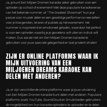
Ja, je kunt Een Miljoen Dromen karaoke zeker gebruiken voor een
optreden op school of evenement! Met deze populaire karaokeversie
van het bekende nummer uit “The Greatest Showman” kun je je
passie voor muziek delen en een geweldige performance neerzetten
voor je klasgenoten, leraren of publiek op het evenement. Het
nummer is inspirerend en emotioneel geladen, waardoor het perfect
is voor een optreden waarbij je je gevoelens wilt uiten en indruk wilt
maken. Dus aarzel niet om Een Miljoen Dromen karaoke te
gebruiken voor jouw speciale gelegenheid en laat je talent stralen!
ZIJN ER ONLINE PLATFORMS WAAR IK
MIJN UITVOERING VAN EEN
MILJOENEN DREAMS KARAOKE KAN
DELEN MET ANDEREN?
Ja, er zijn verschillende online platforms waar je jouw uitvoering
van Een Miljoen Dromen karaoke kunt delen met anderen. Populaire
platforms zoals YouTube, SoundCloud en Smule bieden gebruikers
de mogelijkheid om hun karaoke-optredens te uploaden en te delen