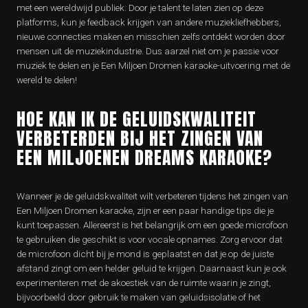
met een wereldwijd publiek. Door je talent te laten zien op deze
platforms, kun je feedback krijgen van andere muziekliefhebbers,
nieuwe connecties maken en misschien zelfs ontdekt worden door
mensen uit de muziekindustrie. Dus aarzel niet om je passie voor
muziek te delen en je Een Miljoen Dromen karaoke-uitvoering met de
wereld te delen!
HOE KAN IK DE GELUIDSKWALITEIT
VERBETERDEN BIJ HET ZINGEN VAN
EEN MILJOENEN DREAMS KARAOKE?
Wanneer je de geluidskwaliteit wilt verbeteren tijdens het zingen van
Een Miljoen Dromen karaoke, zijn er een paar handige tips die je
kunt toepassen. Allereerst is het belangrijk om een goede microfoon
te gebruiken die geschikt is voor vocale opnames. Zorg ervoor dat
de microfoon dicht bij je mond is geplaatst en dat je op de juiste
afstand zingt om een helder geluid te krijgen. Daarnaast kun je ook
experimenteren met de akoestiek van de ruimte waarin je zingt,
bijvoorbeeld door gebruik te maken van geluidsisolatie of het