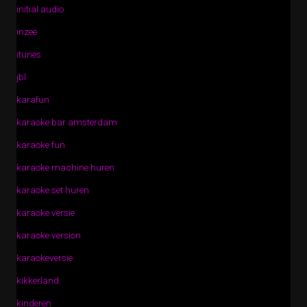
initial audio
inzee
itunes
jbl
karafun
karaoke bar amsterdam
karaoke fun
karaoke machine huren
karaoke set huren
karaoke versie
karaoke version
karaokeversie
kikkerland
kinderen