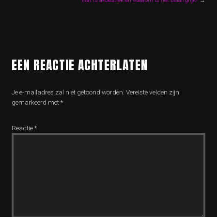
Wat is akoestiek en waarom is het belangrijk?
→
EEN REACTIE ACHTERLATEN
Je e-mailadres zal niet getoond worden.
Vereiste velden zijn
gemarkeerd met
*
Reactie
*