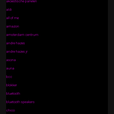
akoestische panelen
aldi
all of me
amazon
amsterdam centrum
andre hazes
andre hazes jr
asona
auna
bcc
blokker
bluetooth
bluetooth speakers
chico