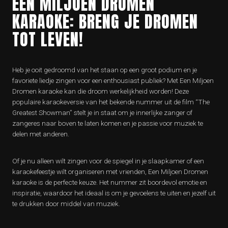
EEN MILJOEN DROMEN
KARAOKE: BRENG JE DROMEN
TOT LEVEN!
Heb je ooit gedroomd van het staan op een groot podium en je
favoriete liedje zingen voor een enthousiast publiek? Met Een Miljoen
Dromen karaoke kan die droom werkelijkheid worden! Deze
populaire karaokeversie van het bekende nummer uit de film “The
Greatest Showman” stelt je in staat om je innerlijke zanger of
zangeres naar boven te laten komen en je passie voor muziek te
delen met anderen.
Of je nu alleen wilt zingen voor de spiegel in je slaapkamer of een
karaokefeestje wilt organiseren met vrienden, Een Miljoen Dromen
karaoke is de perfecte keuze. Het nummer zit boordevol emotie en
inspiratie, waardoor het ideaal is om je gevoelens te uiten en jezelf uit
te drukken door middel van muziek.