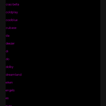
ciao bella
coldplay
coolblue
cubase
da
deezer
di
do
dolby
dreamland
eiken
engels
es
euro