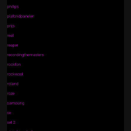
philips
plafondpanelen
prijs
real
reaper
recordingthemasters
rockfon
rockwool
roland
roze
samsung
se
set 2