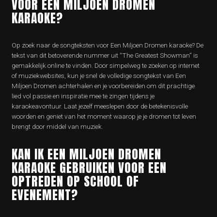
VOOR EEN MILJOEN DROMEN
KARAOKE?
Op zoek naar de songteksten voor Een Miljoen Dromen karaoke? De
tekst van dit betoverende nummer uit “The Greatest Showman” is
gemakkelijk online te vinden. Door simpelweg te zoeken op internet
of muziekwebsites, kun je snel de volledige songtekst van Een
Miljoen Dromen achterhalen en je voorbereiden om dit prachtige
lied vol passie en inspiratie mee te zingen tijdens je
karaokeavontuur. Laat jezelf meeslepen door de betekenisvolle
woorden en geniet van het moment waarop je je dromen tot leven
brengt door middel van muziek.
KAN IK EEN MILJOEN DROMEN
KARAOKE GEBRUIKEN VOOR EEN
OPTREDEN OP SCHOOL OF
EVENEMENT?