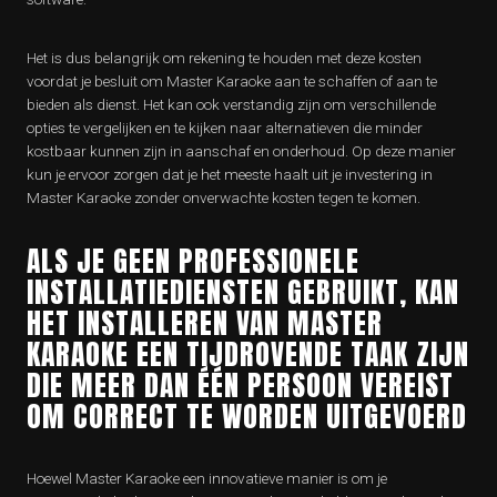
Het is dus belangrijk om rekening te houden met deze kosten
voordat je besluit om Master Karaoke aan te schaffen of aan te
bieden als dienst. Het kan ook verstandig zijn om verschillende
opties te vergelijken en te kijken naar alternatieven die minder
kostbaar kunnen zijn in aanschaf en onderhoud. Op deze manier
kun je ervoor zorgen dat je het meeste haalt uit je investering in
Master Karaoke zonder onverwachte kosten tegen te komen.
ALS JE GEEN PROFESSIONELE
INSTALLATIEDIENSTEN GEBRUIKT, KAN
HET INSTALLEREN VAN MASTER
KARAOKE EEN TIJDROVENDE TAAK ZIJN
DIE MEER DAN ÉÉN PERSOON VEREIST
OM CORRECT TE WORDEN UITGEVOERD
Hoewel Master Karaoke een innovatieve manier is om je