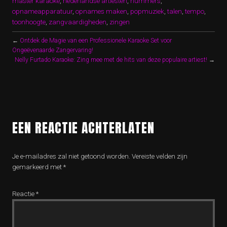
master karaoke
,
nederlandse artiesten
,
nummers
,
opnameapparatuur
,
opnames maken
,
popmuziek
,
talen
,
tempo
,
toonhoogte
,
zangvaardigheden
,
zingen
←
Ontdek de Magie van een Professionele Karaoke Set voor
Ongeëvenaarde Zangervaring!
Nelly Furtado Karaoke: Zing mee met de hits van deze populaire artiest!
→
EEN REACTIE ACHTERLATEN
Je e-mailadres zal niet getoond worden.
Vereiste velden zijn
gemarkeerd met
*
Reactie
*