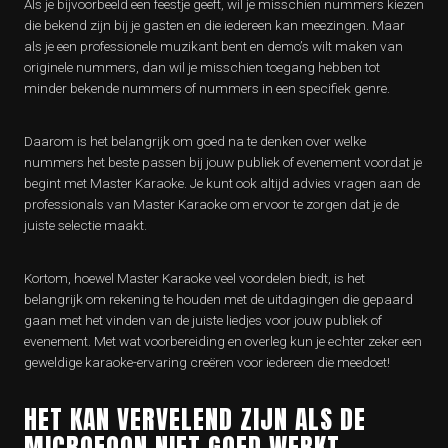
Als je bijvoorbeeld een feestje geeft, wil je misschien nummers kiezen
die bekend zijn bij je gasten en die iedereen kan meezingen. Maar
als je een professionele muzikant bent en demo’s wilt maken van
originele nummers, dan wil je misschien toegang hebben tot
minder bekende nummers of nummers in een specifiek genre.
Daarom is het belangrijk om goed na te denken over welke
nummers het beste passen bij jouw publiek of evenement voordat je
begint met Master Karaoke. Je kunt ook altijd advies vragen aan de
professionals van Master Karaoke om ervoor te zorgen dat je de
juiste selectie maakt.
Kortom, hoewel Master Karaoke veel voordelen biedt, is het
belangrijk om rekening te houden met de uitdagingen die gepaard
gaan met het vinden van de juiste liedjes voor jouw publiek of
evenement. Met wat voorbereiding en overleg kun je echter zeker een
geweldige karaoke-ervaring creëren voor iedereen die meedoet!
HET KAN VERVELEND ZIJN ALS DE
MICROFOON NIET GOED WERKT,