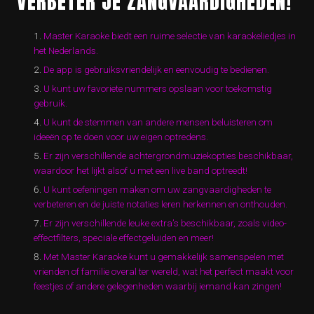
VERBETER JE ZANGVAARDIGHEDEN!
Master Karaoke biedt een ruime selectie van karaokeliedjes in
het Nederlands.
De app is gebruiksvriendelijk en eenvoudig te bedienen.
U kunt uw favoriete nummers opslaan voor toekomstig
gebruik.
U kunt de stemmen van andere mensen beluisteren om
ideeën op te doen voor uw eigen optredens.
Er zijn verschillende achtergrondmuziekopties beschikbaar,
waardoor het lijkt alsof u met een live band optreedt!
U kunt oefeningen maken om uw zangvaardigheden te
verbeteren en de juiste notaties leren herkennen en onthouden.
Er zijn verschillende leuke extra’s beschikbaar, zoals video-
effectfilters, speciale effectgeluiden en meer!
Met Master Karaoke kunt u gemakkelijk samenspelen met
vrienden of familie overal ter wereld, wat het perfect maakt voor
feestjes of andere gelegenheden waarbij iemand kan zingen!