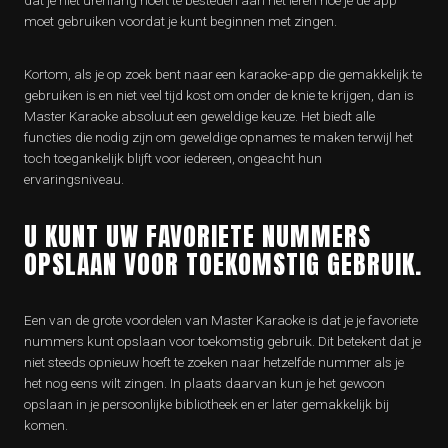
dat je niet urenlang hoeft te besteden aan het leren hoe je de app
moet gebruiken voordat je kunt beginnen met zingen.
Kortom, als je op zoek bent naar een karaoke-app die gemakkelijk te
gebruiken is en niet veel tijd kost om onder de knie te krijgen, dan is
Master Karaoke absoluut een geweldige keuze. Het biedt alle
functies die nodig zijn om geweldige opnames te maken terwijl het
toch toegankelijk blijft voor iedereen, ongeacht hun
ervaringsniveau.
U KUNT UW FAVORIETE NUMMERS
OPSLAAN VOOR TOEKOMSTIG GEBRUIK.
Een van de grote voordelen van Master Karaoke is dat je je favoriete
nummers kunt opslaan voor toekomstig gebruik. Dit betekent dat je
niet steeds opnieuw hoeft te zoeken naar hetzelfde nummer als je
het nog eens wilt zingen. In plaats daarvan kun je het gewoon
opslaan in je persoonlijke bibliotheek en er later gemakkelijk bij
komen.