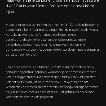
Maar wat als je je zangtalent naar een hoger niveau wilt
tillen? Dat is waar Master Karaoke om de hoek komt
kijken.
Master Karaoke is een innovatieve manier om karaoke te beleven. In
plaats van alleen maar mee te zingen met de muziek, biedt Master
Karaoke geavanceerde functies die je helpen om je
zangvaardigheden te verbeteren. Met deze functies kun je
bijvoorbeeld de toonhoogte en het tempo van het nummer
aanpassen, waardoor het gemakkelijker wordt om mee te zingen en
de juiste noten te raken.
Een ander voordeel van Master Karaoke is dat het professionele
opnameapparatuur gebruikt, waardoor je opnames kunt maken
van je zangprestaties. Dit betekent dat je niet alleen kunt genieten
van het plezier van karaoke, maar ook kunt werken aan het
verbeteren van je stem en het creëren van hoogwaardige opnames
die je kunt delen met vrienden of zelfs kunt gebruiken als demo’s
voor potentiële muzikale projecten.