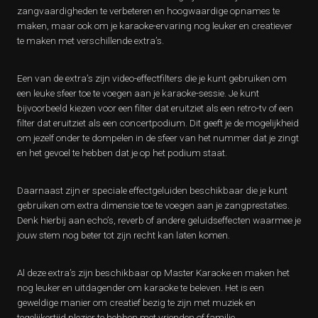
zangvaardigheden te verbeteren en hoogwaardige opnames te
maken, maar ook om je karaoke-ervaring nog leuker en creatiever
te maken met verschillende extra’s.
Een van de extra’s zijn video-effectfilters die je kunt gebruiken om
een ​​leuke sfeer toe te voegen aan je karaoke-sessie. Je kunt
bijvoorbeeld kiezen voor een filter dat eruitziet als een retro-tv of een
filter dat eruitziet als een concertpodium. Dit geeft je de mogelijkheid
om jezelf onder te dompelen in de sfeer van het nummer dat je zingt
en het gevoel te hebben dat je op het podium staat.
Daarnaast zijn er speciale effectgeluiden beschikbaar die je kunt
gebruiken om extra dimensie toe te voegen aan je zangprestaties.
Denk hierbij aan echo’s, reverb of andere geluidseffecten waarmee je
jouw stem nog beter tot zijn recht kan laten komen.
Al deze extra’s zijn beschikbaar op Master Karaoke en maken het
nog leuker en uitdagender om karaoke te beleven. Het is een
geweldige manier om creatief bezig te zijn met muziek en
tegelijkertijd plezier te hebben met vrienden of familie.