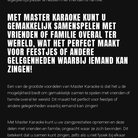
MET MASTER KARAOKE KUNT U
GEMAKKELIJK SAMENSPELEN MET
VRIENDEN OF FAMILIE OVERAL TER
WERELD, WAT HET PERFECT MAAKT
VOOR FEESTJES OF ANDERE
GELEGENHEDEN WAARBIJ IEMAND KAN
ZINGEN!
Een van de grootste voordelen van Master Karaoke is dat het u de
mogelijkheid biedt om gemakkelijk samen te spelen met vrienden of
familie overal ter wereld. Dit maakt het perfect voor feestjes of
andere gelegenheden waarbij iemand kan zingen!
Met Master Karaoke kunt u uw zangprestaties opnemen en deze
delen met vrienden en familie, ongeacht waar ze zich bevinden. Dit
betekent dat u samen kunt zingen, zelfs als u niet fysiek bij elkaar