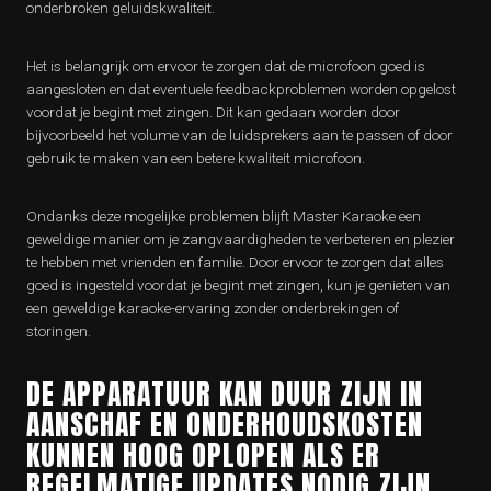
onderbroken geluidskwaliteit.
Het is belangrijk om ervoor te zorgen dat de microfoon goed is
aangesloten en dat eventuele feedbackproblemen worden opgelost
voordat je begint met zingen. Dit kan gedaan worden door
bijvoorbeeld het volume van de luidsprekers aan te passen of door
gebruik te maken van een betere kwaliteit microfoon.
Ondanks deze mogelijke problemen blijft Master Karaoke een
geweldige manier om je zangvaardigheden te verbeteren en plezier
te hebben met vrienden en familie. Door ervoor te zorgen dat alles
goed is ingesteld voordat je begint met zingen, kun je genieten van
een geweldige karaoke-ervaring zonder onderbrekingen of
storingen.
DE APPARATUUR KAN DUUR ZIJN IN
AANSCHAF EN ONDERHOUDSKOSTEN
KUNNEN HOOG OPLOPEN ALS ER
REGELMATIGE UPDATES NODIG ZIJN