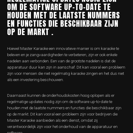
OM DE SOFTWARE UP-TO-DATE TE
HOUDEN MET DE LAATSTE NUMMERS
EN FUNCTIES DIE BESCHIKBAAR ZIJN
OP DE MARKT .
Hoewel Master Karaoke een innovatieve manier is om karaoke te
beleven en je zangvaardigheden te verbeteren, zijn er ook enkele
nadelen aan verbonden. Een van de grootste nadelen is dat de
apparatuur duur kan zijn in aanschaf. Dit kan vooral een probleem
zijn voor mensen die niet regelmatig karaoke zingen en het dus niet
als een investering beschouwen.
Daarnaast kunnen de onderhoudskosten hoog oplopen als er
regelmatige updates nodig zijn om de software up-to-date te
houden met de laatste nummers en functies die beschikbaar zijn
op de markt. Dit kan vooral een probleem zijn voor bedrijven die
Master Karaoke aanbieden als een dienst, omdat zij
verantwoordelijk zijn voor het onderhoud van de apparatuur en
software.