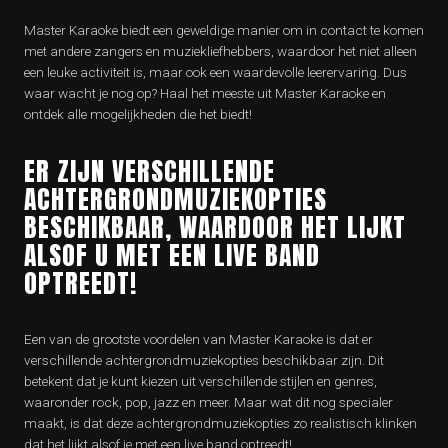
Master Karaoke biedt een geweldige manier om in contact te komen
met andere zangers en muziekliefhebbers, waardoor het niet alleen
een leuke activiteit is, maar ook een waardevolle leerervaring. Dus
waar wacht je nog op? Haal het meeste uit Master Karaoke en
ontdek alle mogelijkheden die het biedt!
ER ZIJN VERSCHILLENDE
ACHTERGRONDMUZIEKOPTIES
BESCHIKBAAR, WAARDOOR HET LIJKT
ALSOF U MET EEN LIVE BAND
OPTREEDT!
Een van de grootste voordelen van Master Karaoke is dat er
verschillende achtergrondmuziekopties beschikbaar zijn. Dit
betekent dat je kunt kiezen uit verschillende stijlen en genres,
waaronder rock, pop, jazz en meer. Maar wat dit nog specialer
maakt, is dat deze achtergrondmuziekopties zo realistisch klinken
dat het lijkt alsof je met een live band optreedt!