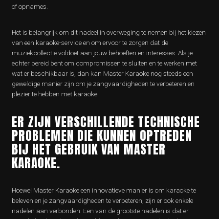
of opnames.
Het is belangrijk om dit nadeel in overweging te nemen bij het kiezen
van een karaoke-service en om ervoor te zorgen dat de
muziekcollectie voldoet aan jouw behoeften en interesses. Als je
echter bereid bent om compromissen te sluiten en te werken met
wat er beschikbaar is, dan kan Master Karaoke nog steeds een
geweldige manier zijn om je zangvaardigheden te verbeteren en
plezier te hebben met karaoke.
ER ZIJN VERSCHILLENDE TECHNISCHE
PROBLEMEN DIE KUNNEN OPTREDEN
BIJ HET GEBRUIK VAN MASTER
KARAOKE.
Hoewel Master Karaoke een innovatieve manier is om karaoke te
beleven en je zangvaardigheden te verbeteren, zijn er ook enkele
nadelen aan verbonden. Een van de grootste nadelen is dat er