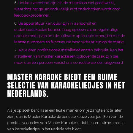
Het kan vervelend zijn als de microfoon niet goed werkt,
waardoor het geluid onduidelijk is of onderbroken wordt door
feedbackproblemen.
De apparatuur kan duur zijn in aanschaf en
onderhoudskosten kunnen hoog oplopen als er regelmatige
updates nodig zijn om de software up-to-date te houden met de
laatste nummers en functies die beschikbaar zijn op de markt .
Als je geen professionele installatiediensten gebruikt, kan het
installeren van master karaoke een tijdrovende taak zijn die
meer dan één persoon vereist om correct te worden uitgevoerd
MASTER KARAOKE BIEDT EEN RUIME
SELECTIE VAN KARAOKELIEDJES IN HET
NEDERLANDS.
Als je op zoek bent naar een leuke manier om je zangtalent te laten
zien, dan is Master Karaoke de perfecte keuze voor jou. Een van de
grootste voordelen van Master Karaoke is dat het een ruime selectie
van karaokeliedjes in het Nederlands biedt.