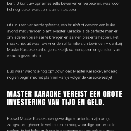
bent. U kunt uw opnames zelfs bewerken en verbeteren, waardoor
het nog leuker wordt om samen te spelen.
Of u nu een verjaardagsfeestje, een bruiloft of gewoon een leuke
avond met vrienden plant, Master Karaoke is de perfecte manier
om iedereen bij elkaar te brengen en samen plezier te hebben. Het
maakt niet uit waar uw vrienden of familie zich bevinden – dankzij
Master Karaoke kunt u gemakkelijk samenspelen en genieten van
elkaars gezelschap.
Dus waar wacht je nog op? Download Master Karaoke vandaag
nog en begin met het plannen van je volgende karaokefeestje!
MASTER KARAOKE VEREIST EEN GROTE
INVESTERING VAN TIJD EN GELD.
Hoewel Master Karaoke een geweldige manier kan zijn om je
zangvaardigheden te verbeteren en hoogwaardige opnames te
maken, is het belangrijk om te overwegen dat het ook een grote