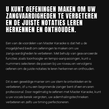
U KUNT OEFENINGEN MAKEN OM UW
ZANGVAARDIGHEDEN TE VERBETEREN
EN DE JUISTE NOTATIES LEREN
HERKENNEN EN ONTHOUDEN.
Een van de voordelen van Master Karaoke is dat het u de
mogelijkheid biedt om oefeningen te maken om uw
zangvaardigheden te verbeteren. Met behulp van geavanceerde
functies zoals toonhoogte- en tempo-aanpassingen, kunt u
nummers selecteren die passen bij uw niveau en vervolgens
oefenen om de juiste notaties te leren herkennen en onthouden.
Dit is een geweldige manier om uw stem te ontwikkelen en te
verbeteren, of u nu een beginnende zanger bent of een ervaren
professional. Door regelmatig te oefenen met Master Karaoke, kunt
u uw vocale bereik vergroten, uw ademhalingstechnieken
verbeteren en zelfs uw timing perfectioneren.