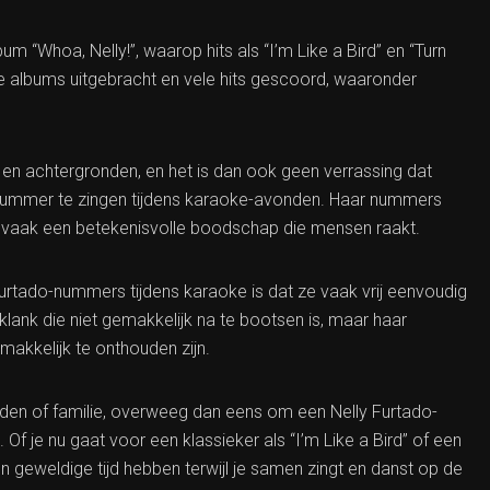
m “Whoa, Nelly!”, waarop hits als “I’m Like a Bird” en “Turn
nde albums uitgebracht en vele hits gescoord, waaronder
en en achtergronden, en het is dan ook geen verrassing dat
nummer te zingen tijdens karaoke-avonden. Haar nummers
ok vaak een betekenisvolle boodschap die mensen raakt.
urtado-nummers tijdens karaoke is dat ze vaak vrij eenvoudig
lank die niet gemakkelijk na te bootsen is, maar haar
akkelijk te onthouden zijn.
nden of familie, overweeg dan eens om een Nelly Furtado-
f je nu gaat voor een klassieker als “I’m Like a Bird” of een
n geweldige tijd hebben terwijl je samen zingt en danst op de