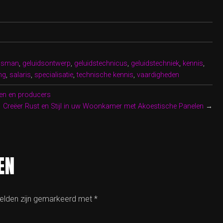
idsman
,
geluidsontwerp
,
geluidstechnicus
,
geluidstechniek
,
kennis
,
ng
,
salaris
,
specialisatie
,
technische kennis
,
vaardigheden
en en producers
Creëer Rust en Stijl in uw Woonkamer met Akoestische Panelen
→
EN
velden zijn gemarkeerd met
*