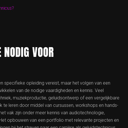
hnicus?
E NODIG VOOR
n specifieke opleiding vereist, maar het volgen van een
twikkelen van de nodige vaardigheden en kennis. Veel
hniek, muziekproductie, geluidsontwerp of een vergelijkbare
vak te leren door middel van cursussen, workshops en hands-
n het vak zijn onder meer kennis van audiotechnologie,
 Het opbouwen van een portfolio met relevante projecten en
ingen bij het streven naar een carrière als geluidstechnicus.