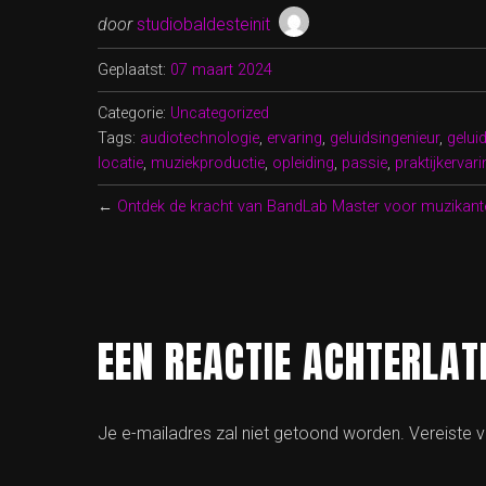
door
studiobaldesteinit
Geplaatst:
07 maart 2024
Categorie:
Uncategorized
Tags:
audiotechnologie
,
ervaring
,
geluidsingenieur
,
gelu
locatie
,
muziekproductie
,
opleiding
,
passie
,
praktijkervari
←
Ontdek de kracht van BandLab Master voor muzikant
EEN REACTIE ACHTERLAT
Je e-mailadres zal niet getoond worden.
Vereiste 