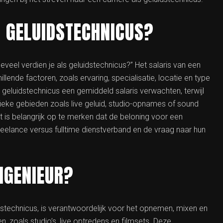
S GELUIDSTECHNICUS?
eveel verdien je als geluidstechnicus?” Het salaris van een
llende factoren, zoals ervaring, specialisatie, locatie en type
eluidstechnicus een gemiddeld salaris verwachten, terwijl
ieke gebieden zoals live geluid, studio-opnames of sound
is belangrijk op te merken dat de beloning voor een
eelance versus fulltime dienstverband en de vraag naar hun
NGENIEUR?
dstechnicus, is verantwoordelijk voor het opnemen, mixen en
, zoals studio’s, live optredens en filmsets. Deze