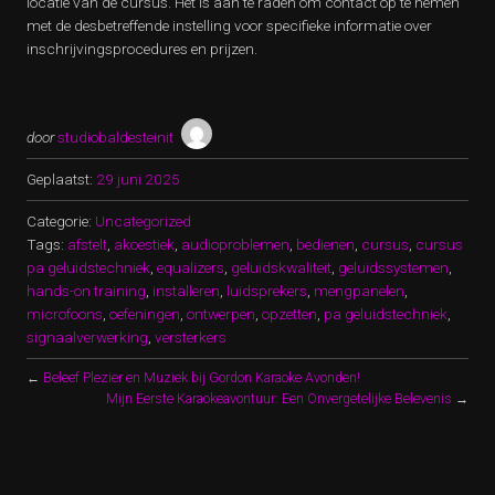
locatie van de cursus. Het is aan te raden om contact op te nemen
met de desbetreffende instelling voor specifieke informatie over
inschrijvingsprocedures en prijzen.
door
studiobaldesteinit
Geplaatst:
29 juni 2025
Categorie:
Uncategorized
Tags:
afstelt
,
akoestiek
,
audioproblemen
,
bedienen
,
cursus
,
cursus
pa geluidstechniek
,
equalizers
,
geluidskwaliteit
,
geluidssystemen
,
hands-on training
,
installeren
,
luidsprekers
,
mengpanelen
,
microfoons
,
oefeningen
,
ontwerpen
,
opzetten
,
pa geluidstechniek
,
signaalverwerking
,
versterkers
←
Beleef Plezier en Muziek bij Gordon Karaoke Avonden!
Mijn Eerste Karaokeavontuur: Een Onvergetelijke Belevenis
→