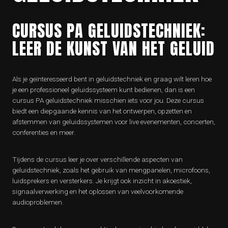
CURSUS PA GELUIDSTECHNIEK:
LEER DE KUNST VAN HET GELUID
Als je geïnteresseerd bent in geluidstechniek en graag wilt leren hoe
je een professioneel geluidssysteem kunt bedienen, dan is een
cursus PA geluidstechniek misschien iets voor jou. Deze cursus
biedt een diepgaande kennis van het ontwerpen, opzetten en
afstemmen van geluidssystemen voor live evenementen, concerten,
conferenties en meer.
Tijdens de cursus leer je over verschillende aspecten van
geluidstechniek, zoals het gebruik van mengpanelen, microfoons,
luidsprekers en versterkers. Je krijgt ook inzicht in akoestiek,
signaalverwerking en het oplossen van veelvoorkomende
audioproblemen.