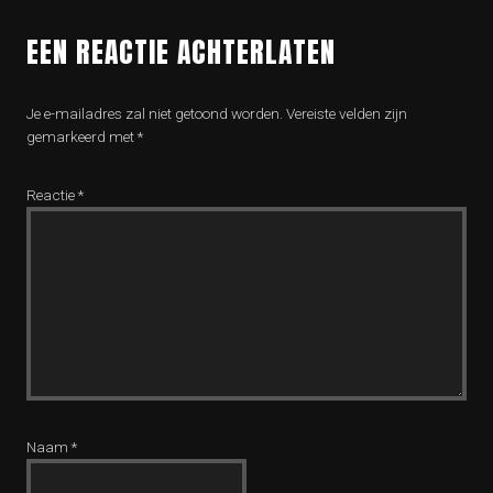
EEN REACTIE ACHTERLATEN
Je e-mailadres zal niet getoond worden.
Vereiste velden zijn
gemarkeerd met
*
Reactie
*
Naam
*