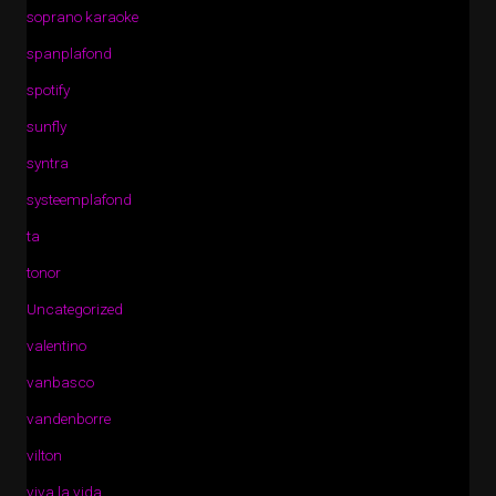
soprano karaoke
spanplafond
spotify
sunfly
syntra
systeemplafond
ta
tonor
Uncategorized
valentino
vanbasco
vandenborre
vilton
viva la vida