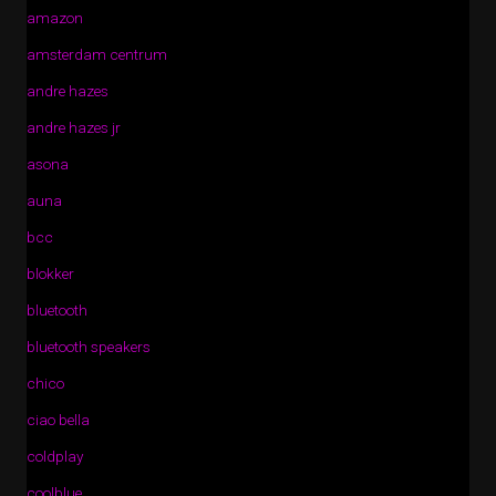
amazon
amsterdam centrum
andre hazes
andre hazes jr
asona
auna
bcc
blokker
bluetooth
bluetooth speakers
chico
ciao bella
coldplay
coolblue