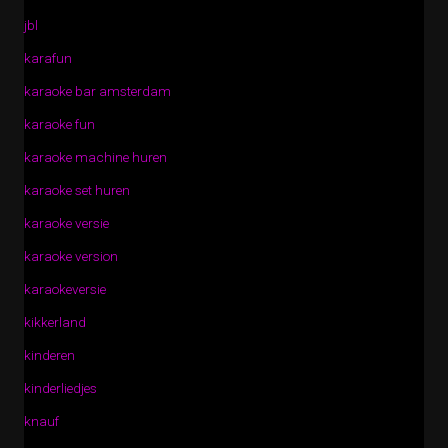
jbl
karafun
karaoke bar amsterdam
karaoke fun
karaoke machine huren
karaoke set huren
karaoke versie
karaoke version
karaokeversie
kikkerland
kinderen
kinderliedjes
knauf