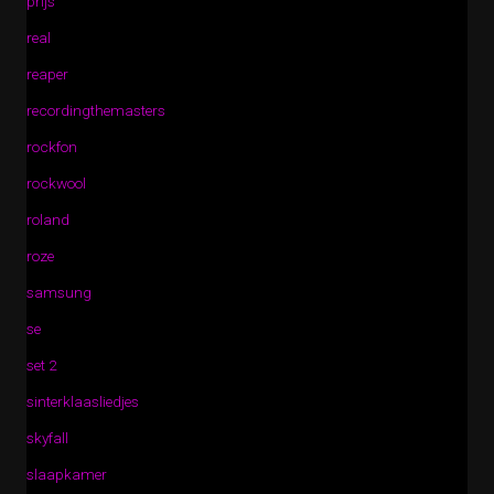
prijs
real
reaper
recordingthemasters
rockfon
rockwool
roland
roze
samsung
se
set 2
sinterklaasliedjes
skyfall
slaapkamer