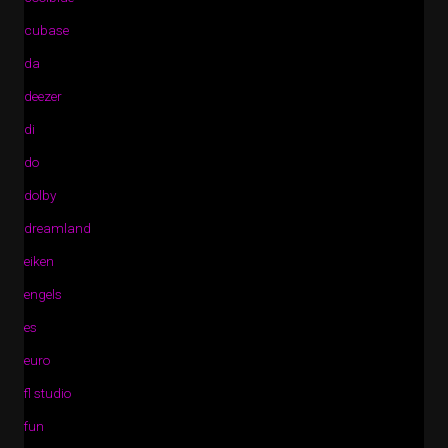
cubase
da
deezer
di
do
dolby
dreamland
eiken
engels
es
euro
fl studio
fun