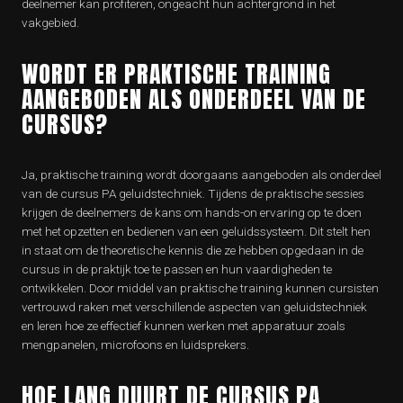
deelnemer kan profiteren, ongeacht hun achtergrond in het
vakgebied.
WORDT ER PRAKTISCHE TRAINING
AANGEBODEN ALS ONDERDEEL VAN DE
CURSUS?
Ja, praktische training wordt doorgaans aangeboden als onderdeel
van de cursus PA geluidstechniek. Tijdens de praktische sessies
krijgen de deelnemers de kans om hands-on ervaring op te doen
met het opzetten en bedienen van een geluidssysteem. Dit stelt hen
in staat om de theoretische kennis die ze hebben opgedaan in de
cursus in de praktijk toe te passen en hun vaardigheden te
ontwikkelen. Door middel van praktische training kunnen cursisten
vertrouwd raken met verschillende aspecten van geluidstechniek
en leren hoe ze effectief kunnen werken met apparatuur zoals
mengpanelen, microfoons en luidsprekers.
HOE LANG DUURT DE CURSUS PA