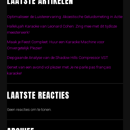
LAATSTE ARTIKELEN
Optimaliseer de Luisterervaring: Akoestische Geluidsmeting in Actie
Hallelujah Karaoke van Leonard Cohen: Zing mee met dit tijdloze
meesterwerk!
Maak je Feest Compleet: Huur een Karaoke Machine voor
Onvergetelijk Plezier!
Diepgaande Analyse van de Shadow Hills Compressor VST
Geniet van een avond vol plezier met Je ne parle pas français
karaoke!
LAATSTE REACTIES
Geen reacties om te tonen.