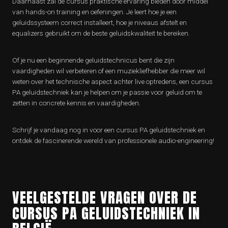
Daarnaast zal de cursus praktische ervaring bieden door middel
van hands-on training en oefeningen. Je leert hoe je een
geluidssysteem correct installeert, hoe je niveaus afstelt en
equalizers gebruikt om de beste geluidskwaliteit te bereiken.
Of je nu een beginnende geluidstechnicus bent die zijn
vaardigheden wil verbeteren of een muziekliefhebber die meer wil
weten over het technische aspect achter live optredens, een cursus
PA geluidstechniek kan je helpen om je passie voor geluid om te
zetten in concrete kennis en vaardigheden.
Schrijf je vandaag nog in voor een cursus PA geluidstechniek en
ontdek de fascinerende wereld van professionele audio-engineering!
VEELGESTELDE VRAGEN OVER DE
CURSUS PA GELUIDSTECHNIEK IN