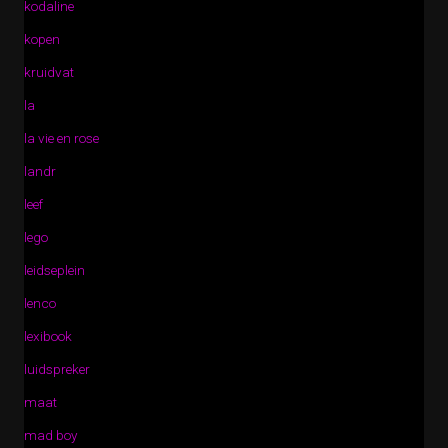
kodaline
kopen
kruidvat
la
la vie en rose
landr
leef
lego
leidseplein
lenco
lexibook
luidspreker
maat
mad boy