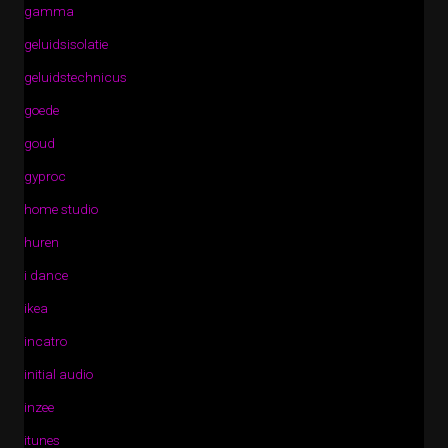
gamma
geluidsisolatie
geluidstechnicus
goede
goud
gyproc
home studio
huren
i dance
ikea
incatro
initial audio
inzee
itunes