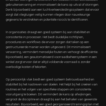
gebruikerservaring en minimaliseert de kans op uitval of storingen.
Denk bijvoorbeeld aan een luchtverkeersleidingssysteem dat ervoor
zorgt dat vliegtuigen veilig kunnen vliegen door nauwkeurige
gegevens te verstrekken en potentiële risico’s te identificeren.
In organisaties draagt een goed systeem bij aan stabiliteit en
consistentie in processen. Het biedt duidelijke richtlijnen,
procedures en workflows die ervoor zorgen dat taken op een
gestructureerde manier worden uitgevoerd. Dit minimaliseert
verwarring, vermindert menselijke fouten en verhoogt de efficiëntie.
Bijvoorbeeld, een geautomatiseerd voorraadbeheersysteem in een
winkel zorgt ervoor dat er altijd voldoende voorraad is zonder
overbodige kosten of tekorten.
Op persoonlijk vlak biedt een goed systeem betrouwbaarheid en
stabiliteit bij het nastreven van doelen. Het helpt bij het creëren van
routines en het volgen van specifieke stappen om consistente
vooruitgang te boeken. Dit vermindert de kans op afwijkingen,
vergroot de discipline en draagt bij aan het behalen van gewenste
resultaten. Bijvoorbeeld, een goed georganiseerd trainingsplan met