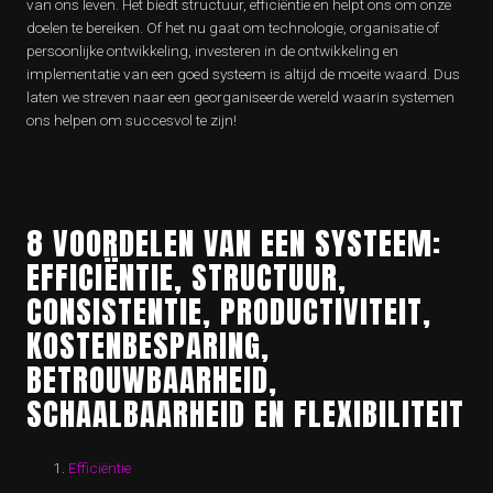
van ons leven. Het biedt structuur, efficiëntie en helpt ons om onze
doelen te bereiken. Of het nu gaat om technologie, organisatie of
persoonlijke ontwikkeling, investeren in de ontwikkeling en
implementatie van een goed systeem is altijd de moeite waard. Dus
laten we streven naar een georganiseerde wereld waarin systemen
ons helpen om succesvol te zijn!
8 VOORDELEN VAN EEN SYSTEEM:
EFFICIËNTIE, STRUCTUUR,
CONSISTENTIE, PRODUCTIVITEIT,
KOSTENBESPARING,
BETROUWBAARHEID,
SCHAALBAARHEID EN FLEXIBILITEIT
Efficiëntie