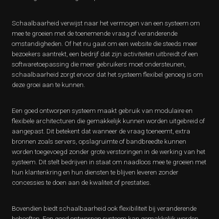
Schaalbaarheid verwijst naar het vermogen van een systeem om
mee te groeien met de toenemende vraag of veranderende
omstandigheden. Of het nu gaat om een website die steeds meer
bezoekers aantrekt, een bedrijf dat zijn activiteiten uitbreidt of een
softwaretoepassing die meer gebruikers moet ondersteunen,
schaalbaarheid zorgt ervoor dat het systeem flexibel genoeg is om
deze groei aan te kunnen.
Een goed ontworpen systeem maakt gebruik van modulaire en
flexibele architecturen die gemakkelijk kunnen worden uitgebreid of
aangepast. Dit betekent dat wanneer de vraag toeneemt, extra
bronnen zoals servers, opslagruimte of bandbreedte kunnen
worden toegevoegd zonder grote verstoringen in de werking van het
systeem. Dit stelt bedrijven in staat om naadloos mee te groeien met
hun klantenkring en hun diensten te blijven leveren zonder
concessies te doen aan de kwaliteit of prestaties.
Bovendien biedt schaalbaarheid ook flexibiliteit bij veranderende
behoeften. Een goed ontworpen systeem kan gemakkelijk worden