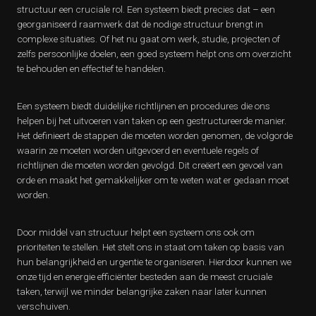
structuur een cruciale rol. Een systeem biedt precies dat – een
georganiseerd raamwerk dat de nodige structuur brengt in
complexe situaties. Of het nu gaat om werk, studie, projecten of
zelfs persoonlijke doelen, een goed systeem helpt ons om overzicht
te behouden en effectief te handelen.
Een systeem biedt duidelijke richtlijnen en procedures die ons
helpen bij het uitvoeren van taken op een gestructureerde manier.
Het definieert de stappen die moeten worden genomen, de volgorde
waarin ze moeten worden uitgevoerd en eventuele regels of
richtlijnen die moeten worden gevolgd. Dit creëert een gevoel van
orde en maakt het gemakkelijker om te weten wat er gedaan moet
worden.
Door middel van structuur helpt een systeem ons ook om
prioriteiten te stellen. Het stelt ons in staat om taken op basis van
hun belangrijkheid en urgentie te organiseren. Hierdoor kunnen we
onze tijd en energie efficiënter besteden aan de meest cruciale
taken, terwijl we minder belangrijke zaken naar later kunnen
verschuiven.