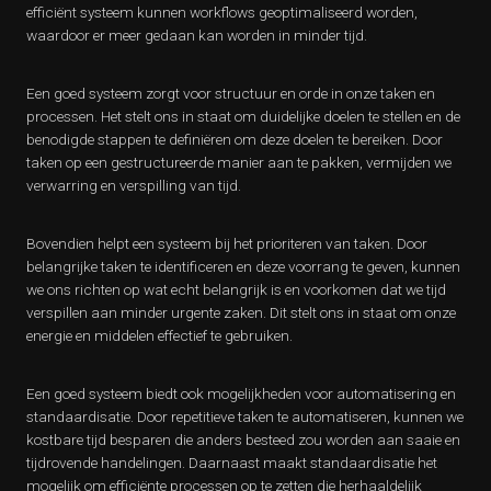
efficiënt systeem kunnen workflows geoptimaliseerd worden,
waardoor er meer gedaan kan worden in minder tijd.
Een goed systeem zorgt voor structuur en orde in onze taken en
processen. Het stelt ons in staat om duidelijke doelen te stellen en de
benodigde stappen te definiëren om deze doelen te bereiken. Door
taken op een gestructureerde manier aan te pakken, vermijden we
verwarring en verspilling van tijd.
Bovendien helpt een systeem bij het prioriteren van taken. Door
belangrijke taken te identificeren en deze voorrang te geven, kunnen
we ons richten op wat echt belangrijk is en voorkomen dat we tijd
verspillen aan minder urgente zaken. Dit stelt ons in staat om onze
energie en middelen effectief te gebruiken.
Een goed systeem biedt ook mogelijkheden voor automatisering en
standaardisatie. Door repetitieve taken te automatiseren, kunnen we
kostbare tijd besparen die anders besteed zou worden aan saaie en
tijdrovende handelingen. Daarnaast maakt standaardisatie het
mogelijk om efficiënte processen op te zetten die herhaaldelijk