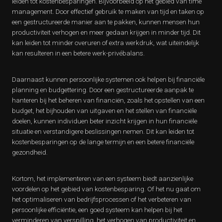
leiden tot kostenbesparingen. Bijvoorbeeld op het gebied van time
management. Door effectief gebruik te maken van tijd en taken op
een gestructureerde manier aan te pakken, kunnen mensen hun
productiviteit verhogen en meer gedaan krijgen in minder tijd. Dit
kan leiden tot minder overuren of extra werkdruk, wat uiteindelijk
kan resulteren in een betere werk-privébalans.
Daarnaast kunnen persoonlijke systemen ook helpen bij financiële
planning en budgettering. Door een gestructureerde aanpak te
hanteren bij het beheren van financiën, zoals het opstellen van een
budget, het bijhouden van uitgaven en het stellen van financiële
doelen, kunnen individuen beter inzicht krijgen in hun financiële
situatie en verstandigere beslissingen nemen. Dit kan leiden tot
kostenbesparingen op de lange termijn en een betere financiële
gezondheid.
Kortom, het implementeren van een systeem biedt aanzienlijke
voordelen op het gebied van kostenbesparing. Of het nu gaat om
het optimaliseren van bedrijfsprocessen of het verbeteren van
persoonlijke efficiëntie, een goed systeem kan helpen bij het
verminderen van verspilling, het verhogen van productiviteit en