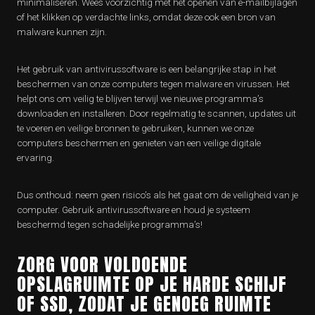
minimaliseren. Wees voorzichtig met het openen van e-mailbijlagen
of het klikken op verdachte links, omdat deze ook een bron van
malware kunnen zijn.
Het gebruik van antivirussoftware is een belangrijke stap in het
beschermen van onze computers tegen malware en virussen. Het
helpt ons om veilig te blijven terwijl we nieuwe programma’s
downloaden en installeren. Door regelmatig te scannen, updates uit
te voeren en veilige bronnen te gebruiken, kunnen we onze
computers beschermen en genieten van een veilige digitale
ervaring.
Dus onthoud: neem geen risico’s als het gaat om de veiligheid van je
computer. Gebruik antivirussoftware en houd je systeem
beschermd tegen schadelijke programma’s!
ZORG VOOR VOLDOENDE
OPSLAGRUIMTE OP JE HARDE SCHIJF
OF SSD, ZODAT JE GENOEG RUIMTE