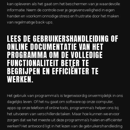
kan opleveren als het gaat om het beschermen van je waardevolle
informatie. Neem de controle over je gegevensveiligheid in eigen
handen en voorkom onnodige stress en frustratie door het maken
van regelmatige back-ups.
LEES DE GEBRUIKERSHANDLEIDING OF
ONLINE DOCUMENTATIE VAN HET
PROGRAMMA OM DE VOLLEDIGE
FUNCTIONALITEIT BETER TE
BEGRIJPEN EN EFFICIËNTER TE
WERKEN.
Het gebruik van programma’s is tegenwoordig onvermijdelijk in ons
dagelijks leven. Of het nu gaat om software op onze computer,
apps op onze telefoon of online tools, programma’s helpen ons bij
het uitvoeren van verschillende taken. Maar hoe kunnen we ervoor
zorgen dat we het meeste uit deze programma’s halen en efficiënter
werken? Het antwoord ligt in het lezen van de gebruikershandleiding