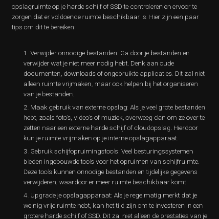
opslagruimte op je harde schijf of SSD te controleren en ervoor te
zorgen dat er voldoende ruimte beschikbaar is. Hier zijn een paar
tips om dit te bereiken:
Verwijder onnodige bestanden: Ga door je bestanden en
verwijder wat je niet meer nodig hebt. Denk aan oude
documenten, downloads of ongebruikte applicaties. Dit zal niet
alleen ruimte vrijmaken, maar ook helpen bij het organiseren
van je bestanden.
Maak gebruik van externe opslag: Als je veel grote bestanden
hebt, zoals foto’s, video’s of muziek, overweeg dan om ze over te
zetten naar een externe harde schijf of cloudopslag. Hierdoor
kun je ruimte vrijmaken op je interne opslagapparaat.
Gebruik schijfopruimingstools: Veel besturingssystemen
bieden ingebouwde tools voor het opruimen van schijfruimte.
Deze tools kunnen onnodige bestanden en tijdelijke gegevens
verwijderen, waardoor er meer ruimte beschikbaar komt.
Upgrade je opslagapparaat: Als je regelmatig merkt dat je
weinig vrije ruimte hebt, kan het tijd zijn om te investeren in een
grotere harde schijf of SSD. Dit zal niet alleen de prestaties van je