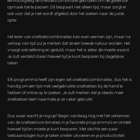
eenvoudigweg de sneltoetscombinatie gebruiken om de gewenste
opmaak toe te passen. Dit bespaart niet alleen tijd, maar zorgt er
ook voor dat je niet wordt afgeleid door het zoeken naar de juiste
optie.
Het leren van sneltoetscombinaties kan even wennen zijn, maar na
verloop van tijd zul je merken dat ze een tweede natuur worden. Het
vraagt wat oefening en geduld, maar het is zeker de moeite waard.
Je zult versteld staan ​​hoeveel tijd je kunt besparen bij dagelijkse
taken.
Elk programma heeft zijn eigen set sneltoetscombinaties, dus het is
handig om een lijst met veelgebruikte sneltoetsen bij de hand te
hebben of online op te zoeken. Je zult merken dat je steeds meer
sneltoetsen leert naarmate je ze vaker gebruikt.
Dus waar wacht je nog op? Begin vandaag nog met het verkennen
van de sneltoetscombinaties in je favoriete programma’s en ontdek
hoeveel tijd en moeite je kunt besparen. Met slechts een paar
toetsaanslagen kun je taken sneller uitvoeren en je productiviteit