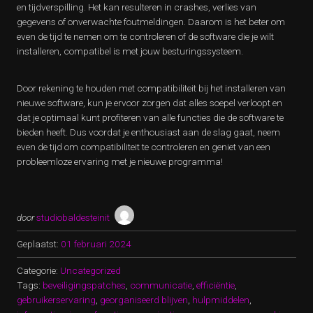
en tijdverspilling. Het kan resulteren in crashes, verlies van
gegevens of onverwachte foutmeldingen. Daarom is het beter om
even de tijd te nemen om te controleren of de software die je wilt
installeren, compatibel is met jouw besturingssysteem.
Door rekening te houden met compatibiliteit bij het installeren van
nieuwe software, kun je ervoor zorgen dat alles soepel verloopt en
dat je optimaal kunt profiteren van alle functies die de software te
bieden heeft. Dus voordat je enthousiast aan de slag gaat, neem
even de tijd om compatibiliteit te controleren en geniet van een
probleemloze ervaring met je nieuwe programma!
door
studiobaldesteinit
Geplaatst:
01 februari 2024
Categorie:
Uncategorized
Tags:
beveiligingspatches
,
communicatie
,
efficiëntie
,
gebruikerservaring
,
georganiseerd blijven
,
hulpmiddelen
,