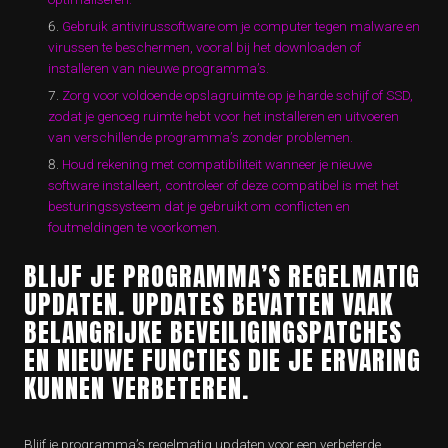
Gebruik antivirussoftware om je computer tegen malware en
virussen te beschermen, vooral bij het downloaden of
installeren van nieuwe programma’s.
Zorg voor voldoende opslagruimte op je harde schijf of SSD,
zodat je genoeg ruimte hebt voor het installeren en uitvoeren
van verschillende programma’s zonder problemen.
Houd rekening met compatibiliteit wanneer je nieuwe
software installeert, controleer of deze compatibel is met het
besturingssysteem dat je gebruikt om conflicten en
foutmeldingen te voorkomen.
BLIJF JE PROGRAMMA’S REGELMATIG
UPDATEN. UPDATES BEVATTEN VAAK
BELANGRIJKE BEVEILIGINGSPATCHES
EN NIEUWE FUNCTIES DIE JE ERVARING
KUNNEN VERBETEREN.
Blijf je programma’s regelmatig updaten voor een verbeterde