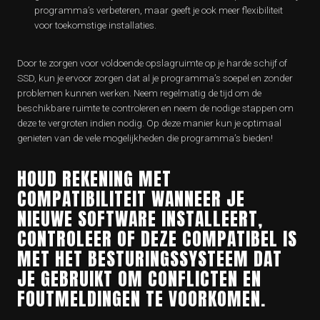
programma’s verbeteren, maar geeft je ook meer flexibiliteit
voor toekomstige installaties.
Door te zorgen voor voldoende opslagruimte op je harde schijf of
SSD, kun je ervoor zorgen dat al je programma’s soepel en zonder
problemen kunnen werken. Neem regelmatig de tijd om de
beschikbare ruimte te controleren en neem de nodige stappen om
deze te vergroten indien nodig. Op deze manier kun je optimaal
genieten van de vele mogelijkheden die programma’s bieden!
HOUD REKENING MET
COMPATIBILITEIT WANNEER JE
NIEUWE SOFTWARE INSTALLEERT,
CONTROLEER OF DEZE COMPATIBEL IS
MET HET BESTURINGSSYSTEEM DAT
JE GEBRUIKT OM CONFLICTEN EN
FOUTMELDINGEN TE VOORKOMEN.