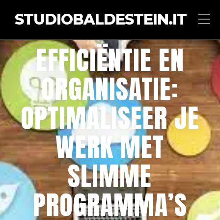
STUDIOBALDESTEIN.IT
EFFICIËNTIE EN
ORGANISATIE:
OPTIMALISEER JE
WERK MET
SLIMME
PROGRAMMA’S