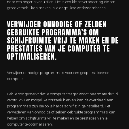
naar een hoger niveau tillen. Het is een kleine verandering die een
groot verschil kan maken in je dagelijkse werkzaamheden.
VERWIJDER ONNODIGE OF ZELDEN
GEBRUIKTE PROGRAMMA’S OM
SCHIJFRUIMTE VRIJ TE MAKEN EN DE
PRESTATIES VAN JE COMPUTER TE
OPTIMALISEREN.
Verwijder onnodige programma’s voor een geoptimaliseerde
computer
Heb je ooit gemerkt dat je computer trager wordt naarmate de tijd
verstrijkt? Een mogelijke oorzaak hiervan kan de overdaad aan
programma’s zijn die op je harde schijf zijn geïnstalleerd. Het
verwijderen van onnodige of zelden gebruikte programma’s kan
helpen om schijfruimte vrij te maken en de prestaties van je
computer te optimaliseren.