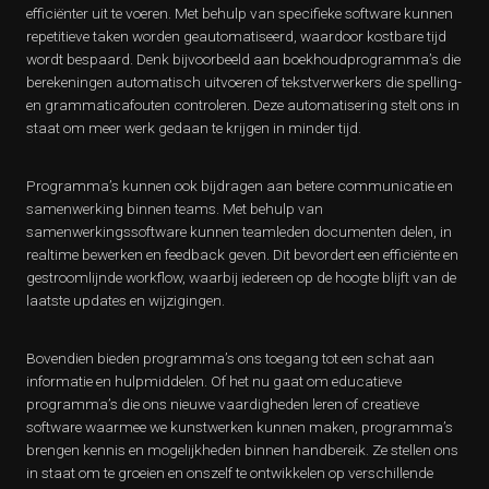
efficiënter uit te voeren. Met behulp van specifieke software kunnen
repetitieve taken worden geautomatiseerd, waardoor kostbare tijd
wordt bespaard. Denk bijvoorbeeld aan boekhoudprogramma’s die
berekeningen automatisch uitvoeren of tekstverwerkers die spelling-
en grammaticafouten controleren. Deze automatisering stelt ons in
staat om meer werk gedaan te krijgen in minder tijd.
Programma’s kunnen ook bijdragen aan betere communicatie en
samenwerking binnen teams. Met behulp van
samenwerkingssoftware kunnen teamleden documenten delen, in
realtime bewerken en feedback geven. Dit bevordert een efficiënte en
gestroomlijnde workflow, waarbij iedereen op de hoogte blijft van de
laatste updates en wijzigingen.
Bovendien bieden programma’s ons toegang tot een schat aan
informatie en hulpmiddelen. Of het nu gaat om educatieve
programma’s die ons nieuwe vaardigheden leren of creatieve
software waarmee we kunstwerken kunnen maken, programma’s
brengen kennis en mogelijkheden binnen handbereik. Ze stellen ons
in staat om te groeien en onszelf te ontwikkelen op verschillende