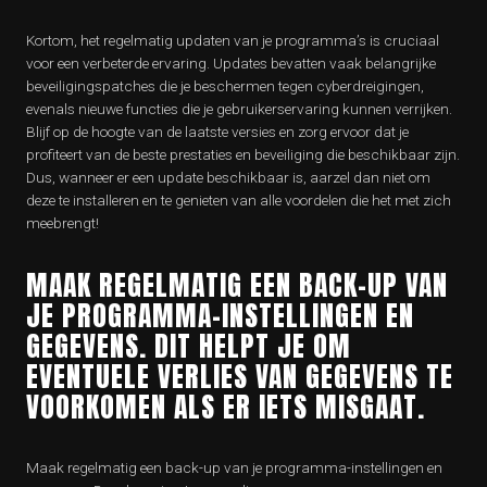
Kortom, het regelmatig updaten van je programma’s is cruciaal
voor een verbeterde ervaring. Updates bevatten vaak belangrijke
beveiligingspatches die je beschermen tegen cyberdreigingen,
evenals nieuwe functies die je gebruikerservaring kunnen verrijken.
Blijf op de hoogte van de laatste versies en zorg ervoor dat je
profiteert van de beste prestaties en beveiliging die beschikbaar zijn.
Dus, wanneer er een update beschikbaar is, aarzel dan niet om
deze te installeren en te genieten van alle voordelen die het met zich
meebrengt!
MAAK REGELMATIG EEN BACK-UP VAN
JE PROGRAMMA-INSTELLINGEN EN
GEGEVENS. DIT HELPT JE OM
EVENTUELE VERLIES VAN GEGEVENS TE
VOORKOMEN ALS ER IETS MISGAAT.
Maak regelmatig een back-up van je programma-instellingen en