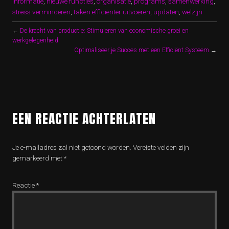
informatie
,
nieuwe functies
,
organisatie
,
programs
,
samenwerking
,
stress verminderen
,
taken efficiënter uitvoeren
,
updaten
,
welzijn
←
De kracht van productie: Stimuleren van economische groei en
werkgelegenheid
Optimaliseer je Succes met een Efficiënt Systeem
→
EEN REACTIE ACHTERLATEN
Je e-mailadres zal niet getoond worden.
Vereiste velden zijn
gemarkeerd met
*
Reactie
*