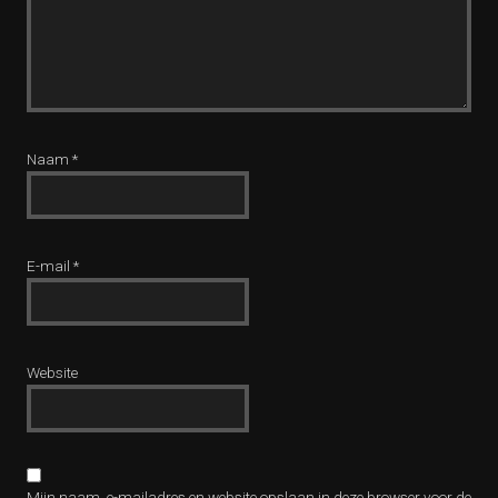
Naam
*
E-mail
*
Website
Mijn naam, e-mailadres en website opslaan in deze browser voor de