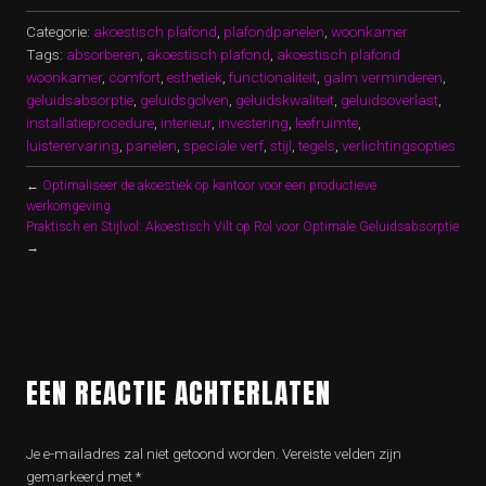
Categorie:
akoestisch plafond
,
plafondpanelen
,
woonkamer
Tags:
absorberen
,
akoestisch plafond
,
akoestisch plafond
woonkamer
,
comfort
,
esthetiek
,
functionaliteit
,
galm verminderen
,
geluidsabsorptie
,
geluidsgolven
,
geluidskwaliteit
,
geluidsoverlast
,
installatieprocedure
,
interieur
,
investering
,
leefruimte
,
luisterervaring
,
panelen
,
speciale verf
,
stijl
,
tegels
,
verlichtingsopties
←
Optimaliseer de akoestiek op kantoor voor een productieve
werkomgeving
Praktisch en Stijlvol: Akoestisch Vilt op Rol voor Optimale Geluidsabsorptie
→
EEN REACTIE ACHTERLATEN
Je e-mailadres zal niet getoond worden.
Vereiste velden zijn
gemarkeerd met
*