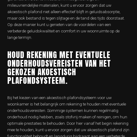
milieuvriendelijke materialen, kunt u ervoor zorgen dat uw
akoestisch plafond niet alleen effectief blijft in geluidsabsorptie,
maar ook bestand is tegen slijtage en de tand des tijds doorstaat.
Op deze manier kunt u genieten van de voordelen van een
verbeterde geluidskwaliteit en comfort in uw woonruimte op de
lange termijn.
HOUD REKENING MET EVENTUELE
ONDERHOUDSVEREISTEN VAN HET
GEKOZEN AKOESTISCH
PLAFONDSYSTEEM.
Bij het kiezen van een akoestisch plafondsysteem voor uw
woonkamer is het belangrijk om rekening te houden met eventuele
onderhoudsvereisten. Sommige systemen kunnen regelmatig
onderhoud nodig hebben, zoals stofvrij maken of reinigen, om hun
optimale prestaties te behouden. Door hier vanaf het begin rekening
mee te houden, kunt u ervoor zorgen dat uw akoestisch plafond zijn
functionaliteit behoudt en langdurig bijdraagt aan een verbeterde