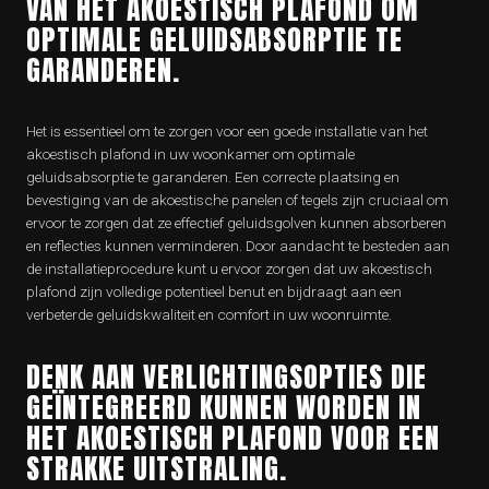
VAN HET AKOESTISCH PLAFOND OM
OPTIMALE GELUIDSABSORPTIE TE
GARANDEREN.
Het is essentieel om te zorgen voor een goede installatie van het
akoestisch plafond in uw woonkamer om optimale
geluidsabsorptie te garanderen. Een correcte plaatsing en
bevestiging van de akoestische panelen of tegels zijn cruciaal om
ervoor te zorgen dat ze effectief geluidsgolven kunnen absorberen
en reflecties kunnen verminderen. Door aandacht te besteden aan
de installatieprocedure kunt u ervoor zorgen dat uw akoestisch
plafond zijn volledige potentieel benut en bijdraagt aan een
verbeterde geluidskwaliteit en comfort in uw woonruimte.
DENK AAN VERLICHTINGSOPTIES DIE
GEÏNTEGREERD KUNNEN WORDEN IN
HET AKOESTISCH PLAFOND VOOR EEN
STRAKKE UITSTRALING.