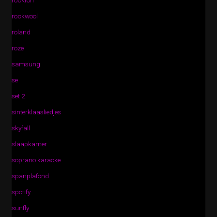
rockfon
rockwool
roland
roze
samsung
se
set 2
sinterklaasliedjes
skyfall
slaapkamer
soprano karaoke
spanplafond
spotify
sunfly