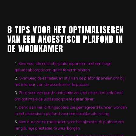
8 TIPS VOOR HET OPTIMALISEREN
VAN EEN AKOESTISCH PLAFOND IN
DE WOONKAMER
Kies voor akoestische plafondpanelen met een hoge
geluidsabsorptie om galm te verminderen.
Overweeg de esthetiek en stijl van de plafondpanelen om bij
het interieur van de woonkamer te passen.
Zorg voor een goede installatie van het akoestisch plafond
om optimale geluidsabsorptie te garanderen.
Denk aan verlichtingsopties die geïntegreerd kunnen worden
in het akoestisch plafond voor een strakke uitstraling.
Kies duurzame materialen voor het akoestisch plafond om
langdurige prestaties te waarborgen.