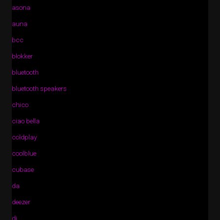
asona
auna
bcc
blokker
bluetooth
bluetooth speakers
chico
ciao bella
coldplay
coolblue
cubase
da
deezer
di