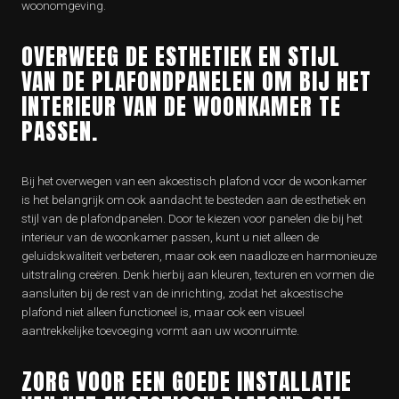
woonomgeving.
OVERWEEG DE ESTHETIEK EN STIJL
VAN DE PLAFONDPANELEN OM BIJ HET
INTERIEUR VAN DE WOONKAMER TE
PASSEN.
Bij het overwegen van een akoestisch plafond voor de woonkamer
is het belangrijk om ook aandacht te besteden aan de esthetiek en
stijl van de plafondpanelen. Door te kiezen voor panelen die bij het
interieur van de woonkamer passen, kunt u niet alleen de
geluidskwaliteit verbeteren, maar ook een naadloze en harmonieuze
uitstraling creëren. Denk hierbij aan kleuren, texturen en vormen die
aansluiten bij de rest van de inrichting, zodat het akoestische
plafond niet alleen functioneel is, maar ook een visueel
aantrekkelijke toevoeging vormt aan uw woonruimte.
ZORG VOOR EEN GOEDE INSTALLATIE