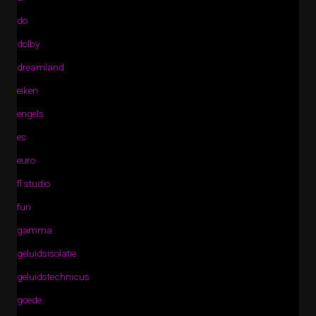
do
dolby
dreamland
eiken
engels
es
euro
fl studio
fun
gamma
geluidsisolatie
geluidstechnicus
goede