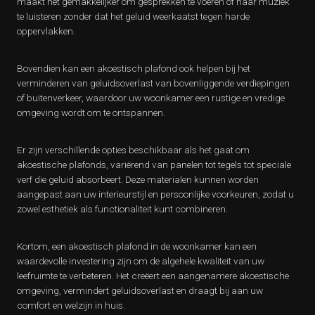
maakt het gemakkelijker om gesprekken te voeren of naar muziek
te luisteren zonder dat het geluid weerkaatst tegen harde
oppervlakken.
Bovendien kan een akoestisch plafond ook helpen bij het
verminderen van geluidsoverlast van bovenliggende verdiepingen
of buitenverkeer, waardoor uw woonkamer een rustige en vredige
omgeving wordt om te ontspannen.
Er zijn verschillende opties beschikbaar als het gaat om
akoestische plafonds, variërend van panelen tot tegels tot speciale
verf die geluid absorbeert. Deze materialen kunnen worden
aangepast aan uw interieurstijl en persoonlijke voorkeuren, zodat u
zowel esthetiek als functionaliteit kunt combineren.
Kortom, een akoestisch plafond in de woonkamer kan een
waardevolle investering zijn om de algehele kwaliteit van uw
leefruimte te verbeteren. Het creëert een aangenamere akoestische
omgeving, vermindert geluidsoverlast en draagt bij aan uw
comfort en welzijn in huis.