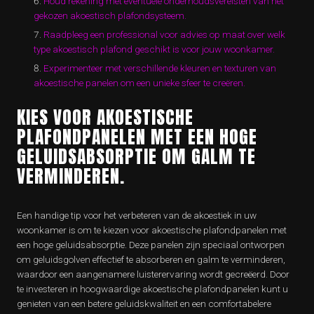
Houd rekening met eventuele onderhoudsvereisten van het
gekozen akoestisch plafondsysteem.
Raadpleeg een professional voor advies op maat over welk
type akoestisch plafond geschikt is voor jouw woonkamer.
Experimenteer met verschillende kleuren en texturen van
akoestische panelen om een unieke sfeer te creëren.
KIES VOOR AKOESTISCHE
PLAFONDPANELEN MET EEN HOGE
GELUIDSABSORPTIE OM GALM TE
VERMINDEREN.
Een handige tip voor het verbeteren van de akoestiek in uw
woonkamer is om te kiezen voor akoestische plafondpanelen met
een hoge geluidsabsorptie. Deze panelen zijn speciaal ontworpen
om geluidsgolven effectief te absorberen en galm te verminderen,
waardoor een aangenamere luisterervaring wordt gecreëerd. Door
te investeren in hoogwaardige akoestische plafondpanelen kunt u
genieten van een betere geluidskwaliteit en een comfortabelere