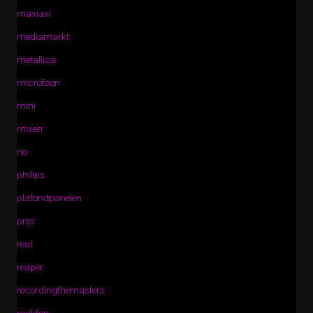
maxiaxi
mediamarkt
metallica
microfoon
mini
mixen
no
philips
plafondpanelen
prijs
real
reaper
recordingthemasters