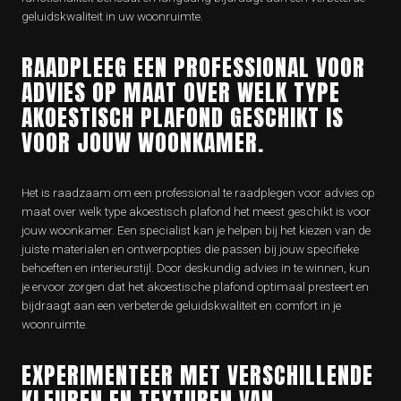
geluidskwaliteit in uw woonruimte.
RAADPLEEG EEN PROFESSIONAL VOOR
ADVIES OP MAAT OVER WELK TYPE
AKOESTISCH PLAFOND GESCHIKT IS
VOOR JOUW WOONKAMER.
Het is raadzaam om een professional te raadplegen voor advies op
maat over welk type akoestisch plafond het meest geschikt is voor
jouw woonkamer. Een specialist kan je helpen bij het kiezen van de
juiste materialen en ontwerpopties die passen bij jouw specifieke
behoeften en interieurstijl. Door deskundig advies in te winnen, kun
je ervoor zorgen dat het akoestische plafond optimaal presteert en
bijdraagt aan een verbeterde geluidskwaliteit en comfort in je
woonruimte.
EXPERIMENTEER MET VERSCHILLENDE
KLEUREN EN TEXTUREN VAN