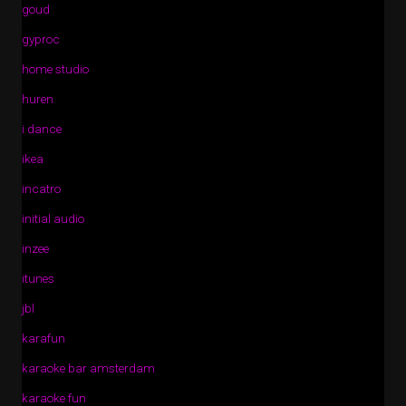
goud
gyproc
home studio
huren
i dance
ikea
incatro
initial audio
inzee
itunes
jbl
karafun
karaoke bar amsterdam
karaoke fun