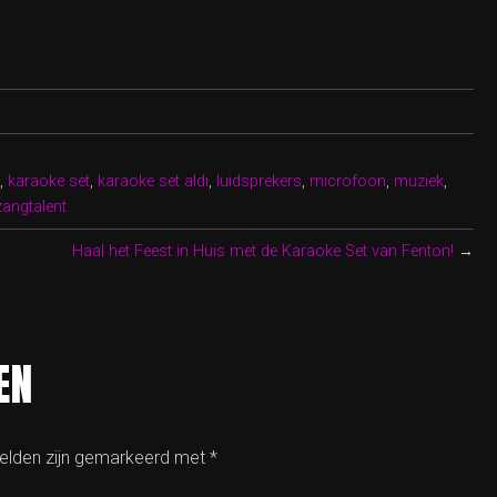
,
karaoke set
,
karaoke set aldi
,
luidsprekers
,
microfoon
,
muziek
,
zangtalent
Haal het Feest in Huis met de Karaoke Set van Fenton!
→
EN
velden zijn gemarkeerd met
*