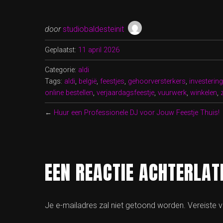
door
studiobaldesteinit
Geplaatst:
11 april 2026
Categorie:
aldi
Tags:
aldi
,
belgië
,
feestjes
,
gehoorversterkers
,
investering
online bestellen
,
verjaardagsfeestje
,
vuurwerk
,
winkelen
,
←
Huur een Professionele DJ voor Jouw Feestje Thuis!
EEN REACTIE ACHTERLAT
Je e-mailadres zal niet getoond worden.
Vereiste 