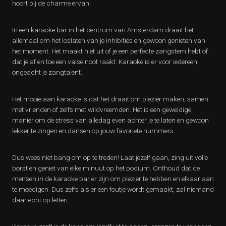
hoort bij de charme ervan!
In een karaoke bar in het centrum van Amsterdam draait het
allemaal om het loslaten van je inhibities en gewoon genieten van
het moment. Het maakt niet uit of je een perfecte zangstem hebt of
dat je af en toe een valse noot raakt. Karaoke is er voor iedereen,
ongeacht je zangtalent.
Het mooie aan karaoke is dat het draait om plezier maken, samen
met vrienden of zelfs met wildvreemden. Het is een geweldige
manier om de stress van alledag even achter je te laten en gewoon
lekker te zingen en dansen op jouw favoriete nummers.
Dus wees niet bang om op te treden! Laat jezelf gaan, zing uit volle
borst en geniet van elke minuut op het podium. Onthoud dat de
mensen in de karaoke bar er zijn om plezier te hebben en elkaar aan
te moedigen. Dus zelfs als er een foutje wordt gemaakt, zal niemand
daar echt op letten.