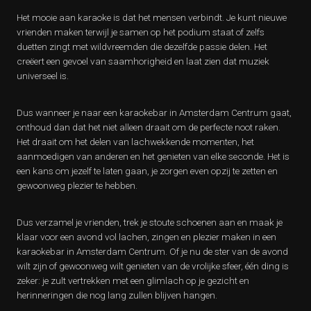
Het mooie aan karaoke is dat het mensen verbindt. Je kunt nieuwe
vrienden maken terwijl je samen op het podium staat of zelfs
duetten zingt met wildvreemden die dezelfde passie delen. Het
creëert een gevoel van saamhorigheid en laat zien dat muziek
universeel is.
Dus wanneer je naar een karaokebar in Amsterdam Centrum gaat,
onthoud dan dat het niet alleen draait om de perfecte noot raken.
Het draait om het delen van lachwekkende momenten, het
aanmoedigen van anderen en het genieten van elke seconde. Het is
een kans om jezelf te laten gaan, je zorgen even opzij te zetten en
gewoonweg plezier te hebben.
Dus verzamel je vrienden, trek je stoute schoenen aan en maak je
klaar voor een avond vol lachen, zingen en plezier maken in een
karaokebar in Amsterdam Centrum. Of je nu de ster van de avond
wilt zijn of gewoonweg wilt genieten van de vrolijke sfeer, één ding is
zeker: je zult vertrekken met een glimlach op je gezicht en
herinneringen die nog lang zullen blijven hangen.