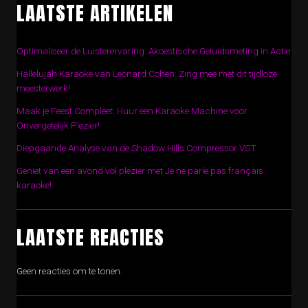
LAATSTE ARTIKELEN
Optimaliseer de Luisterervaring: Akoestische Geluidsmeting in Actie
Hallelujah Karaoke van Leonard Cohen: Zing mee met dit tijdloze
meesterwerk!
Maak je Feest Compleet: Huur een Karaoke Machine voor
Onvergetelijk Plezier!
Diepgaande Analyse van de Shadow Hills Compressor VST
Geniet van een avond vol plezier met Je ne parle pas français
karaoke!
LAATSTE REACTIES
Geen reacties om te tonen.