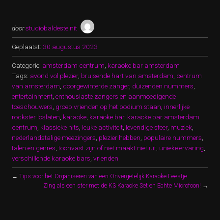
door
studiobaldesteinit
Geplaatst:
30 augustus 2023
Categorie:
amsterdam centrum
,
karaoke bar amsterdam
Tags:
avond vol plezier
,
bruisende hart van amsterdam
,
centrum
van amsterdam
,
doorgewinterde zanger
,
duizenden nummers
,
entertainment
,
enthousiaste zangers en aanmoedigende
toeschouwers
,
groep vrienden op het podium staan
,
innerlijke
rockster loslaten
,
karaoke
,
karaoke bar
,
karaoke bar amsterdam
centrum
,
klassieke hits
,
leuke activiteit
,
levendige sfeer
,
muziek
,
nederlandstalige meezingers
,
plezier hebben
,
populaire nummers
,
talen en genres
,
toonvast zijn of niet maakt niet uit
,
unieke ervaring
,
verschillende karaoke bars
,
vrienden
←
Tips voor het Organiseren van een Onvergetelijk Karaoke Feestje
Zing als een ster met de K3 Karaoke Set en Echte Microfoon!
→