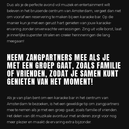
Dus als je de perfecte avond vol muziek en entertainment wilt
beleven in het bruisende centrum van Amsterdam, vergeet dan niet
om vooraf een reservering te maken bij een karaoke bar. Op die
manier kun je met een gerust hart genieten van jouw karaoke-
ervaring zonder onverwachte verrassingen. Zing uit volle borst, laat
je innerlijke superster stralen en creëer herinneringen die lang
meegaan!
NEEM ZANGPARTNERS MEE ALS JE
MET EEN GROEP GAAT, ZOALS FAMILIE
OF VRIENDEN, ZODAT JE SAMEN KUNT
GENIETEN VAN HET MOMENT!
Als je van plan bent om een karaoke bar in het centrum van
Amsterdam te bezoeken, is het een geweldige tip om zangpartners
mee te nemen als je met een groep gaat, zoals familie of vrienden.
Het delen van dit muzikale avontuur met anderen zorgt voor nog
meer plezier en maakt de ervaring extra bijzonder.