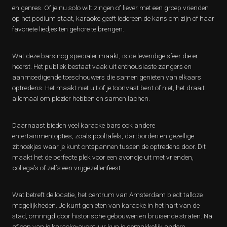
en genres. Of je nu solo wilt zingen of liever met een groep vrienden
op het podium staat, karaoke geeft iedereen de kans om zijn of haar
favoriete liedjes ten gehore te brengen.
Wat deze bars nog specialer maakt, is de levendige sfeer die er
heerst. Het publiek bestaat vaak uit enthousiaste zangers en
aanmoedigende toeschouwers die samen genieten van elkaars
optredens. Het maakt niet uit of je toonvast bent of niet, het draait
allemaal om plezier hebben en samen lachen.
Daarnaast bieden veel karaoke bars ook andere
entertainmentopties, zoals pooltafels, dartborden en gezellige
zithoekjes waar je kunt ontspannen tussen de optredens door. Dit
maakt het de perfecte plek voor een avondje uit met vrienden,
collega’s of zelfs een vrijgezellenfeest.
Wat betreft de locatie, het centrum van Amsterdam biedt talloze
mogelijkheden. Je kunt genieten van karaoke in het hart van de
stad, omringd door historische gebouwen en bruisende straten. Na
afloop van je karaoke-avontuur kun je gemakkelijk andere