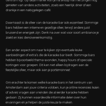
centrum ligt. Op deze manier kun je na afloop van het zingen nog
genieten van andere activiteiten, zoals een heerlijk diner of een
drankje in een nabijgelegen café.
Daarnaast is de sfeer van de karaoke bar ook essentieel. Sommige
bars hebben een intieme en gezellige sfeer, terwijl andere juist
bruisend en energiek zijn. Denk na over wat voor soort ambiance je
zoekt en kies dienovereenkomstig.
Een ander aspect om naar te kijken zijn eventuele leuke
aanbiedingen of extra’s die de karaoke bar biedt. Sommige bars
hebben bijvoorbeeld thema-avonden, happy hours of speciale
kortingen voor groepen. Dit kan niet alleen bijdragen aan de
feestelijke sfeer, maar ook aan je portemonnee!
Om erachter te komen welke karaoke bars in het centrum van
Amsterdam aan jouw criteria voldoen, kun je online recensies lezen
of advies vragen aan vrienden die al eerder karaoke hebben
gedaan. Zij kunnen waardevolle informatie delen over hun
ervaringen en je helpen de juiste keuze te maken.