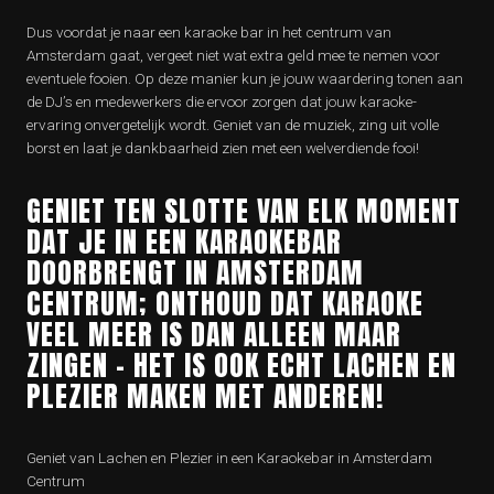
Dus voordat je naar een karaoke bar in het centrum van
Amsterdam gaat, vergeet niet wat extra geld mee te nemen voor
eventuele fooien. Op deze manier kun je jouw waardering tonen aan
de DJ’s en medewerkers die ervoor zorgen dat jouw karaoke-
ervaring onvergetelijk wordt. Geniet van de muziek, zing uit volle
borst en laat je dankbaarheid zien met een welverdiende fooi!
GENIET TEN SLOTTE VAN ELK MOMENT
DAT JE IN EEN KARAOKEBAR
DOORBRENGT IN AMSTERDAM
CENTRUM; ONTHOUD DAT KARAOKE
VEEL MEER IS DAN ALLEEN MAAR
ZINGEN – HET IS OOK ECHT LACHEN EN
PLEZIER MAKEN MET ANDEREN!
Geniet van Lachen en Plezier in een Karaokebar in Amsterdam
Centrum