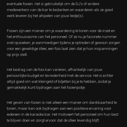
eventuele fooien. Het is gebruikelijk om de DJ’s of andere
medewerkers van de bar te bedanken en waarderen als ze goed
werk leveren bij het afspelen van jouw liedje(s).
Fooien zijn een manier om je waardering te tonen voor de inzet en
het enthousiasme van het personeel. Of ze nu je favoriete nummer
snel opzoeken, je aanmoedigen tijdens je optreden of gewoon zorgen
voor een geweldige sfeer, een fooi laat zien dat je hun inspanningen
op prijs stelt.
Het bedrag van de fooi kan variëren, afhankelijk van jouw
persoonlijke budget en tevredenheid met de service. Het is echter
altijd goed om wat kleingeld of biljetten bij je te hebben, zodat je
gemakkelijk kunt bijdragen aan het fooienpotje.
Het geven van fooien is niet alleen een manier om dankbaarheid te
tonen, maar kan ook bijdragen aan een positieve ervaring voor
iedereen in de karaoke bar. Het motiveert het personeel om hun best
te blijven doen en zorgt ervoor dat de sfeer levendig blijft.