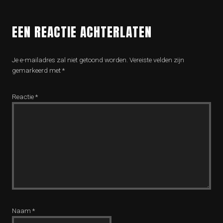
EEN REACTIE ACHTERLATEN
Je e-mailadres zal niet getoond worden.
Vereiste velden zijn
gemarkeerd met
*
Reactie
*
Naam
*