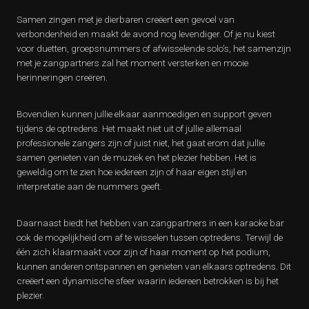
Samen zingen met je dierbaren creëert een gevoel van
verbondenheid en maakt de avond nog levendiger. Of je nu kiest
voor duetten, groepsnummers of afwisselende solo’s, het samenzijn
met je zangpartners zal het moment versterken en mooie
herinneringen creëren.
Bovendien kunnen jullie elkaar aanmoedigen en support geven
tijdens de optredens. Het maakt niet uit of jullie allemaal
professionele zangers zijn of juist niet, het gaat erom dat jullie
samen genieten van de muziek en het plezier hebben. Het is
geweldig om te zien hoe iedereen zijn of haar eigen stijl en
interpretatie aan de nummers geeft.
Daarnaast biedt het hebben van zangpartners in een karaoke bar
ook de mogelijkheid om af te wisselen tussen optredens. Terwijl de
één zich klaarmaakt voor zijn of haar moment op het podium,
kunnen anderen ontspannen en genieten van elkaars optredens. Dit
creëert een dynamische sfeer waarin iedereen betrokken is bij het
plezier.