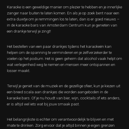
Karaoke is een geweldige manier om plezier te hebben en je innerlijke
zanger naar buiten te laten komen. En als je op zoek bent naar een
extra duwtje om je remmingen los te laten, dan is er goed nieuws –
in de karaoke bars van Amsterdam Centrum kun je genieten van
een drankje terwijl je zingt!
Het bestellen van een paar drankjes tijdens het karaokeën kan
helpen om de spanning te verminderen en je zelfverzekerder te
voelen op het podium. Het is geen geheim dat alcohol vaak helpt om
wat verlegenheid weg te nemen en mensen meer ontspannen en
losser maakt.
Terwijl je geniet van de muziek en de gezellige sfeer, kun je kiezen uit
een breed scala aan drankjes die worden aangeboden in de
karaoke bars. Of je nu houdt van bier, wijn, cocktails of iets anders,
er is altijd wel iets wat bij jouw smaak past.
Het belangrijkste is echter om verantwoordelijk te blijven en met
mate te drinken. Zorg ervoor dat je altijd binnen je eigen grenzen