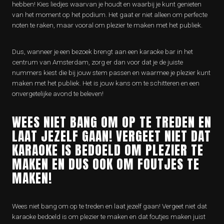
hebben! Kies liedjes waarvan je houdt en waarbij je kunt genieten
van het moment op het podium. Het gaat er niet alleen om perfecte
noten te raken, maar vooral om plezier te maken met het publiek.
Dus, wanneer je een bezoek brengt aan een karaoke bar in het
centrum van Amsterdam, zorg er dan voor dat je de juiste
nummers kiest die bij jouw stem passen en waarmee je plezier kunt
maken met het publiek. Het is jouw kans om te schitteren en een
onvergetelijke avond te beleven!
WEES NIET BANG OM OP TE TREDEN EN
LAAT JEZELF GAAN! VERGEET NIET DAT
KARAOKE IS BEDOELD OM PLEZIER TE
MAKEN EN DUS OOK OM FOUTJES TE
MAKEN!
Wees niet bang om op te treden en laat jezelf gaan! Vergeet niet dat
karaoke bedoeld is om plezier te maken en dat foutjes maken juist