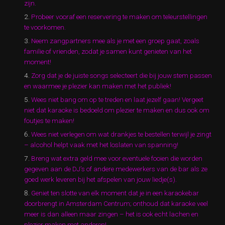
zijn.
Probeer vooraf een reservering te maken om teleurstellingen
te voorkomen.
Neem zangpartners mee als je met een groep gaat, zoals
familie of vrienden, zodat je samen kunt genieten van het
moment!
Zorg dat je de juiste songs selecteert die bij jouw stem passen
en waarmee je plezier kan maken met het publiek!
Wees niet bang om op te treden en laat jezelf gaan! Vergeet
niet dat karaoke is bedoeld om plezier te maken en dus ook om
foutjes te maken!
Wees niet verlegen om wat drankjes te bestellen terwijl je zingt
– alcohol helpt vaak met het loslaten van spanning!
Breng wat extra geld mee voor eventuele fooien die worden
gegeven aan de DJ’s of andere medewerkers van de bar als ze
goed werk leveren bij het afspelen van jouw liedje(s).
Geniet ten slotte van elk moment dat je in een karaokebar
doorbrengt in Amsterdam Centrum; onthoud dat karaoke veel
meer is dan alleen maar zingen – het is ook echt lachen en
plezier maken met anderen!