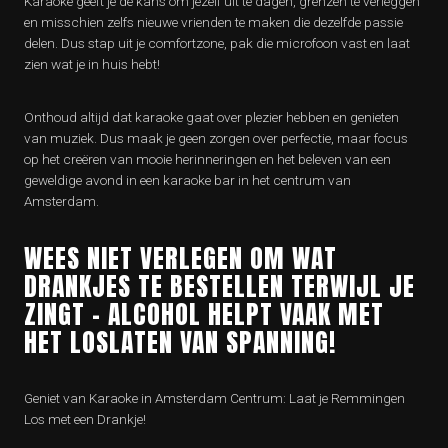
Karaoke geeft je de kans om jezelf uit te dagen, grenzen te verleggen
en misschien zelfs nieuwe vrienden te maken die dezelfde passie
delen. Dus stap uit je comfortzone, pak die microfoon vast en laat
zien wat je in huis hebt!
Onthoud altijd dat karaoke gaat over plezier hebben en genieten
van muziek. Dus maak je geen zorgen over perfectie, maar focus
op het creëren van mooie herinneringen en het beleven van een
geweldige avond in een karaoke bar in het centrum van
Amsterdam.
WEES NIET VERLEGEN OM WAT
DRANKJES TE BESTELLEN TERWIJL JE
ZINGT – ALCOHOL HELPT VAAK MET
HET LOSLATEN VAN SPANNING!
Geniet van Karaoke in Amsterdam Centrum: Laat je Remmingen
Los met een Drankje!