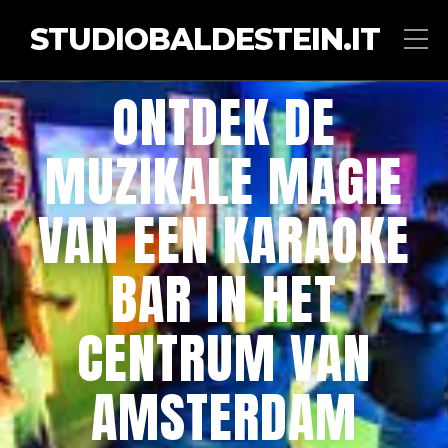
STUDIOBALDESTEIN.IT
ONTDEK DE
MUZIKALE MAGIE
VAN EEN KARAOKE
BAR IN HET
CENTRUM VAN
AMSTERDAM