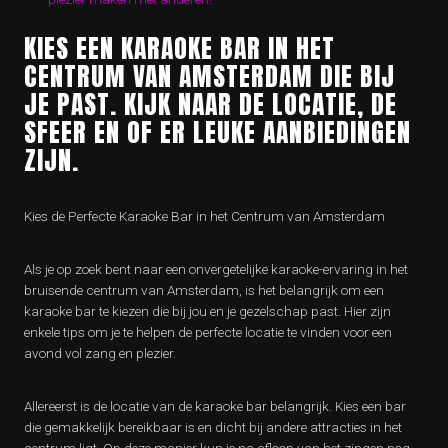
KIES EEN KARAOKE BAR IN HET
CENTRUM VAN AMSTERDAM DIE BIJ
JE PAST. KIJK NAAR DE LOCATIE, DE
SFEER EN OF ER LEUKE AANBIEDINGEN
ZIJN.
Kies de Perfecte Karaoke Bar in het Centrum van Amsterdam
Als je op zoek bent naar een onvergetelijke karaoke-ervaring in het
bruisende centrum van Amsterdam, is het belangrijk om een
karaoke bar te kiezen die bij jou en je gezelschap past. Hier zijn
enkele tips om je te helpen de perfecte locatie te vinden voor een
avond vol zang en plezier.
Allereerst is de locatie van de karaoke bar belangrijk. Kies een bar
die gemakkelijk bereikbaar is en dicht bij andere attracties in het