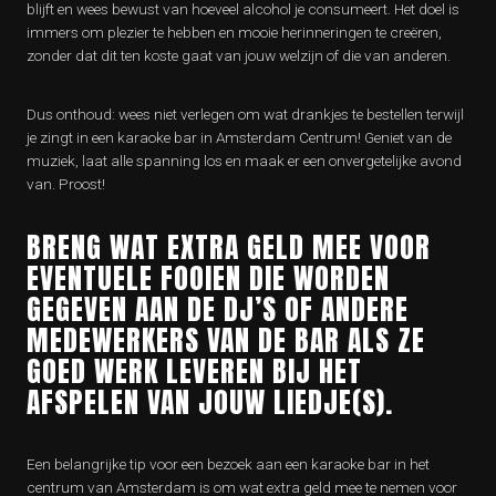
blijft en wees bewust van hoeveel alcohol je consumeert. Het doel is
immers om plezier te hebben en mooie herinneringen te creëren,
zonder dat dit ten koste gaat van jouw welzijn of die van anderen.
Dus onthoud: wees niet verlegen om wat drankjes te bestellen terwijl
je zingt in een karaoke bar in Amsterdam Centrum! Geniet van de
muziek, laat alle spanning los en maak er een onvergetelijke avond
van. Proost!
BRENG WAT EXTRA GELD MEE VOOR
EVENTUELE FOOIEN DIE WORDEN
GEGEVEN AAN DE DJ’S OF ANDERE
MEDEWERKERS VAN DE BAR ALS ZE
GOED WERK LEVEREN BIJ HET
AFSPELEN VAN JOUW LIEDJE(S).
Een belangrijke tip voor een bezoek aan een karaoke bar in het
centrum van Amsterdam is om wat extra geld mee te nemen voor