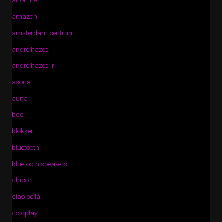
all of me
amazon
amsterdam centrum
andre hazes
andre hazes jr
asona
auna
bcc
blokker
bluetooth
bluetooth speakers
chico
ciao bella
coldplay