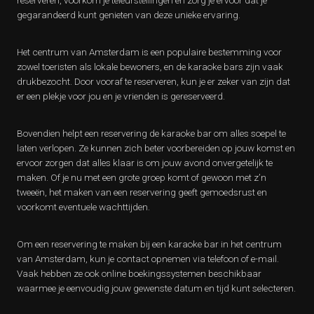
reserveren, voorkom je teleurstellingen en zorg je ervoor dat je
gegarandeerd kunt genieten van deze unieke ervaring.
Het centrum van Amsterdam is een populaire bestemming voor
zowel toeristen als lokale bewoners, en de karaoke bars zijn vaak
drukbezocht. Door vooraf te reserveren, kun je er zeker van zijn dat
er een plekje voor jou en je vrienden is gereserveerd.
Bovendien helpt een reservering de karaoke bar om alles soepel te
laten verlopen. Ze kunnen zich beter voorbereiden op jouw komst en
ervoor zorgen dat alles klaar is om jouw avond onvergetelijk te
maken. Of je nu met een grote groep komt of gewoon met z’n
tweeën, het maken van een reservering geeft gemoedsrust en
voorkomt eventuele wachttijden.
Om een reservering te maken bij een karaoke bar in het centrum
van Amsterdam, kun je contact opnemen via telefoon of e-mail.
Vaak hebben ze ook online boekingssystemen beschikbaar
waarmee je eenvoudig jouw gewenste datum en tijd kunt selecteren.