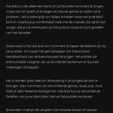
Karaoke is niet alleen een kans om je favoriete nummers te zingen,
maar ook om jezelf uit te dagen en nieuwe genres en stijlen uit te
proberen. Het is belangrijk om liedjes te kiezen waarvan je de tekst
kent en waarbij je je comfortabel voelt met de melodie. Dit zal ervoor
zorgen dat je vol vertrouwen op het podium staat en kunt genieten
van het optreden.
Daarnaast is het ook leuk om nummers te kiezen die bekend zijn bij
het publiek. Dit maakt het gemakkelijker om interactie en
betrokkenheid van de toeschouwers te krijgen. Het publiek zal
enthousiaster reageren als ze de melodie herkennen en kunnen
meezingen of klappen.
Het is ook een goed idee om afwisseling in je songkeuze aan te
brengen. Kies nummers uit verschillende genres, zoals pop, rock,
R&B of zelfs Nederlandstalige hits. Hierdoor kun je verschillende
facetten van jouw stem laten zien en het publiek verrassen.
Bovendien moet je niet vergeten dat karaoke draait om plezier