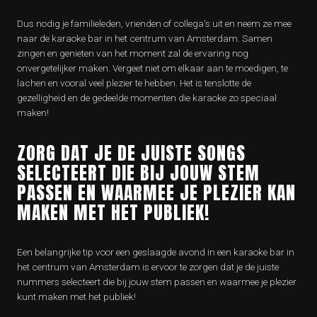
Dus nodig je familieleden, vrienden of collega’s uit en neem ze mee
naar de karaoke bar in het centrum van Amsterdam. Samen
zingen en genieten van het moment zal de ervaring nog
onvergetelijker maken. Vergeet niet om elkaar aan te moedigen, te
lachen en vooral veel plezier te hebben. Het is tenslotte de
gezelligheid en de gedeelde momenten die karaoke zo speciaal
maken!
ZORG DAT JE DE JUISTE SONGS
SELECTEERT DIE BIJ JOUW STEM
PASSEN EN WAARMEE JE PLEZIER KAN
MAKEN MET HET PUBLIEK!
Een belangrijke tip voor een geslaagde avond in een karaoke bar in
het centrum van Amsterdam is ervoor te zorgen dat je de juiste
nummers selecteert die bij jouw stem passen en waarmee je plezier
kunt maken met het publiek!