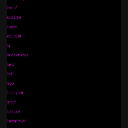
knauf
kodaline
kopen
kruidvat
la
la vie en rose
landr
leef
lego
leidseplein
lenco
lexibook
luidspreker