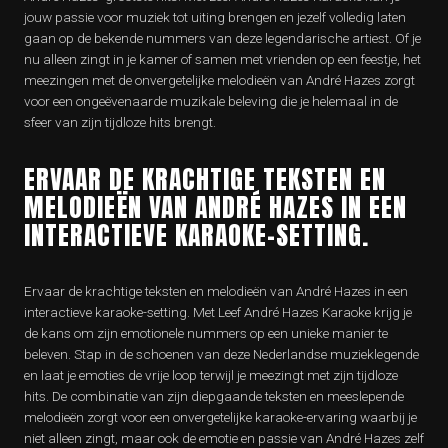
jouw passie voor muziek tot uiting brengen en jezelf volledig laten
gaan op de bekende nummers van deze legendarische artiest. Of je
nu alleen zingt in je kamer of samen met vrienden op een feestje, het
meezingen met de onvergetelijke melodieën van André Hazes zorgt
voor een ongeëvenaarde muzikale beleving die je helemaal in de
sfeer van zijn tijdloze hits brengt.
ERVAAR DE KRACHTIGE TEKSTEN EN
MELODIEËN VAN ANDRÉ HAZES IN EEN
INTERACTIEVE KARAOKE-SETTING.
Ervaar de krachtige teksten en melodieën van André Hazes in een
interactieve karaoke-setting. Met Leef André Hazes Karaoke krijg je
de kans om zijn emotionele nummers op een unieke manier te
beleven. Stap in de schoenen van deze Nederlandse muzieklegende
en laat je emoties de vrije loop terwijl je meezingt met zijn tijdloze
hits. De combinatie van zijn diepgaande teksten en meeslepende
melodieën zorgt voor een onvergetelijke karaoke-ervaring waarbij je
niet alleen zingt, maar ook de emotie en passie van André Hazes zelf