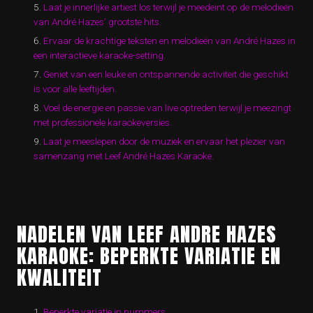
Laat je innerlijke artiest los terwijl je meedeint op de melodieën
van André Hazes’ grootste hits.
Ervaar de krachtige teksten en melodieën van André Hazes in
een interactieve karaoke-setting.
Geniet van een leuke en ontspannende activiteit die geschikt
is voor alle leeftijden.
Voel de energie en passie van live optreden terwijl je meezingt
met professionele karaokeversies.
Laat je meeslepen door de muziek en ervaar het plezier van
samenzang met Leef André Hazes Karaoke.
NADELEN VAN LEEF ANDRE HAZES
KARAOKE: BEPERKTE VARIATIE EN
KWALITEIT
Beperkte variatie in nummers