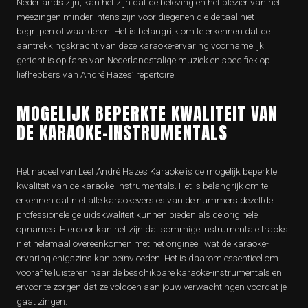
Nederlands zijn, kan het zijn dat de beleving en het plezier van het
meezingen minder intens zijn voor diegenen die de taal niet
begrijpen of waarderen. Het is belangrijk om te erkennen dat de
aantrekkingskracht van deze karaoke-ervaring voornamelijk
gericht is op fans van Nederlandstalige muziek en specifiek op
liefhebbers van André Hazes’ repertoire.
MOGELIJK BEPERKTE KWALITEIT VAN
DE KARAOKE-INSTRUMENTALS
Het nadeel van Leef André Hazes Karaoke is de mogelijk beperkte
kwaliteit van de karaoke-instrumentals. Het is belangrijk om te
erkennen dat niet alle karaokeversies van de nummers dezelfde
professionele geluidskwaliteit kunnen bieden als de originele
opnames. Hierdoor kan het zijn dat sommige instrumentale tracks
niet helemaal overeenkomen met het origineel, wat de karaoke-
ervaring enigszins kan beïnvloeden. Het is daarom essentieel om
vooraf te luisteren naar de beschikbare karaoke-instrumentals en
ervoor te zorgen dat ze voldoen aan jouw verwachtingen voordat je
gaat zingen.