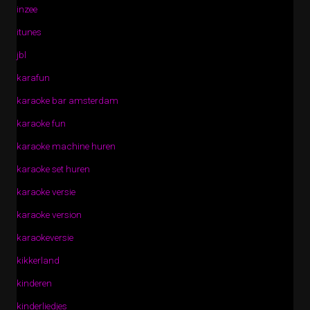
inzee
itunes
jbl
karafun
karaoke bar amsterdam
karaoke fun
karaoke machine huren
karaoke set huren
karaoke versie
karaoke version
karaokeversie
kikkerland
kinderen
kinderliedjes