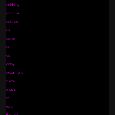
coldplay
coolblue
cubase
da
deezer
di
do
dolby
dreamland
eiken
engels
es
euro
fl studio