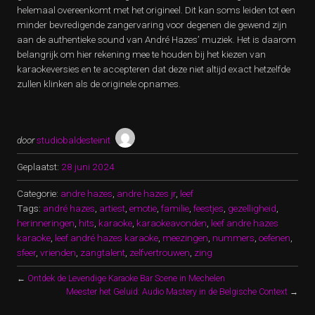
helemaal overeenkomt met het origineel. Dit kan soms leiden tot een
minder bevredigende zangervaring voor degenen die gewend zijn
aan de authentieke sound van André Hazes’ muziek. Het is daarom
belangrijk om hier rekening mee te houden bij het kiezen van
karaokeversies en te accepteren dat deze niet altijd exact hetzelfde
zullen klinken als de originele opnames.
door
studiobaldesteinit
Geplaatst:
28 juni 2024
Categorie:
andre hazes
,
andre hazes jr
,
leef
Tags:
andré hazes
,
artiest
,
emotie
,
familie
,
feestjes
,
gezelligheid
,
herinneringen
,
hits
,
karaoke
,
karaokeavonden
,
leef andre hazes
karaoke
,
leef andré hazes karaoke
,
meezingen
,
nummers
,
oefenen
,
sfeer
,
vrienden
,
zangtalent
,
zelfvertrouwen
,
zing
←
Ontdek de Levendige Karaoke Bar Scene in Mechelen
Meester het Geluid: Audio Mastery in de Belgische Context
→