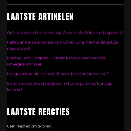
LAATSTE ARTIKELEN
Optimaliseer de Luisterervaring: Akoestische Geluidsmeting in Actie
Hallelujah Karaoke van Leonard Cohen: Zing mee met dit tijdloze
meesterwerk!
Maak je Feest Compleet: Huur een Karaoke Machine voor
Onvergetelijk Plezier!
Diepgaande Analyse van de Shadow Hills Compressor VST
Geniet van een avond vol plezier met Je ne parle pas français
karaoke!
LAATSTE REACTIES
Geen reacties om te tonen.