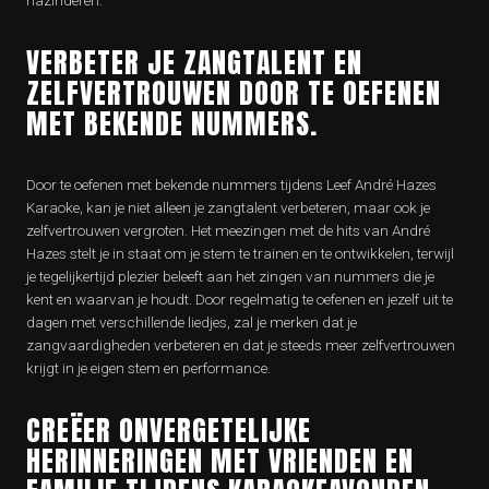
nazinderen.
VERBETER JE ZANGTALENT EN
ZELFVERTROUWEN DOOR TE OEFENEN
MET BEKENDE NUMMERS.
Door te oefenen met bekende nummers tijdens Leef André Hazes
Karaoke, kan je niet alleen je zangtalent verbeteren, maar ook je
zelfvertrouwen vergroten. Het meezingen met de hits van André
Hazes stelt je in staat om je stem te trainen en te ontwikkelen, terwijl
je tegelijkertijd plezier beleeft aan het zingen van nummers die je
kent en waarvan je houdt. Door regelmatig te oefenen en jezelf uit te
dagen met verschillende liedjes, zal je merken dat je
zangvaardigheden verbeteren en dat je steeds meer zelfvertrouwen
krijgt in je eigen stem en performance.
CREËER ONVERGETELIJKE
HERINNERINGEN MET VRIENDEN EN