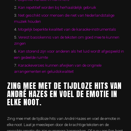
Kan repetitief worden bij herhaaldelijk gebruik
Niet geschikt voor mensen die niet van Nederlandstalige
muziek houden
Mogelijk beperkte kwaliteit van de karaoke-instrumentals
Vereist basiskennis van de teksten om goed mee te kunnen
zingen
Kan storend zijn voor anderen als het luid wordt afgespeeld in
een gedeelde ruimte
Karaokeversies kunnen afwijken van de originele
arrangementen en geluidskwaliteit
ZING MEE MET DE TIJDLOZE HITS VAN
ANDRÉ HAZES EN VOEL DE EMOTIE IN
ELKE NOOT.
Zing mee met de tijdloze hits van André Hazes en voel de emotie in
elke noot. Laat je meeslepen door de krachtige teksten en de
oprechte emotie die zijn nummers kenmerken. Of je nu een fan bent