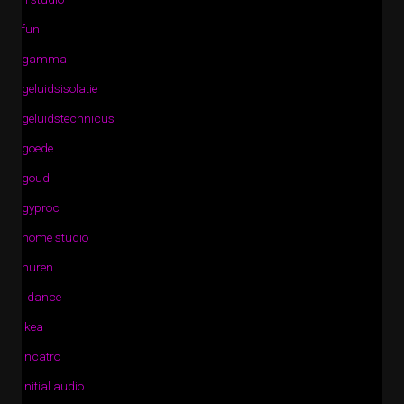
fun
gamma
geluidsisolatie
geluidstechnicus
goede
goud
gyproc
home studio
huren
i dance
ikea
incatro
initial audio