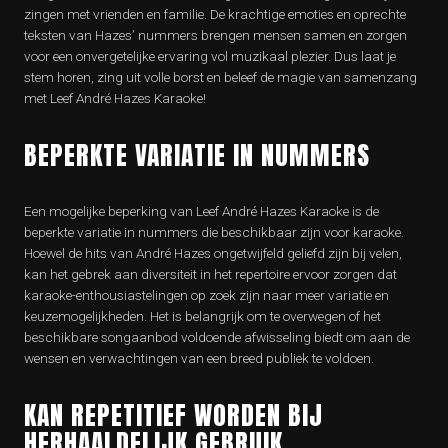
zingen met vrienden en familie. De krachtige emoties en oprechte
teksten van Hazes’ nummers brengen mensen samen en zorgen
voor een onvergetelijke ervaring vol muzikaal plezier. Dus laat je
stem horen, zing uit volle borst en beleef de magie van samenzang
met Leef André Hazes Karaoke!
BEPERKTE VARIATIE IN NUMMERS
Een mogelijke beperking van Leef André Hazes Karaoke is de
beperkte variatie in nummers die beschikbaar zijn voor karaoke.
Hoewel de hits van André Hazes ongetwijfeld geliefd zijn bij velen,
kan het gebrek aan diversiteit in het repertoire ervoor zorgen dat
karaoke-enthousiastelingen op zoek zijn naar meer variatie en
keuzemogelijkheden. Het is belangrijk om te overwegen of het
beschikbare songaanbod voldoende afwisseling biedt om aan de
wensen en verwachtingen van een breed publiek te voldoen.
KAN REPETITIEF WORDEN BIJ
HERHAALDELIJK GEBRUIK