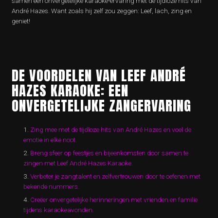
samen een onvergetelijke karaoke-ervaring met de tijdloze hits van
André Hazes. Want zoals hij zelf zou zeggen: Leef, lach, zing en
geniet!
DE VOORDELEN VAN LEEF ANDRÉ
HAZES KARAOKE: EEN
ONVERGETELIJKE ZANGERVARING
Zing mee met de tijdloze hits van André Hazes en voel de
emotie in elke noot.
Breng sfeer op feestjes en bijeenkomsten door samen te
zingen met Leef André Hazes Karaoke.
Verbeter je zangtalent en zelfvertrouwen door te oefenen met
bekende nummers.
Creëer onvergetelijke herinneringen met vrienden en familie
tijdens karaokeavonden.