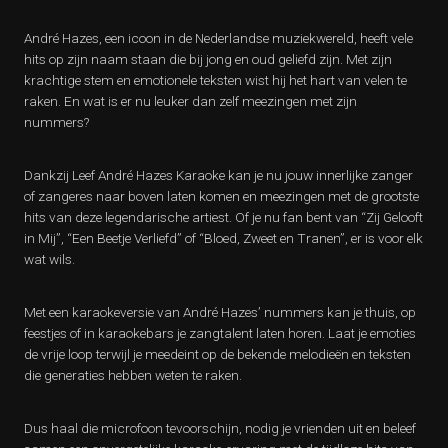
André Hazes, een icoon in de Nederlandse muziekwereld, heeft vele
hits op zijn naam staan die bij jong en oud geliefd zijn. Met zijn
krachtige stem en emotionele teksten wist hij het hart van velen te
raken. En wat is er nu leuker dan zelf meezingen met zijn
nummers?
Dankzij Leef André Hazes Karaoke kan je nu jouw innerlijke zanger
of zangeres naar boven laten komen en meezingen met de grootste
hits van deze legendarische artiest. Of je nu fan bent van “Zij Gelooft
in Mij”, “Een Beetje Verliefd” of “Bloed, Zweet en Tranen”, er is voor elk
wat wils.
Met een karaokeversie van André Hazes’ nummers kan je thuis, op
feestjes of in karaokebars je zangtalent laten horen. Laat je emoties
de vrije loop terwijl je meedeint op de bekende melodieën en teksten
die generaties hebben weten te raken.
Dus haal die microfoon tevoorschijn, nodig je vrienden uit en beleef