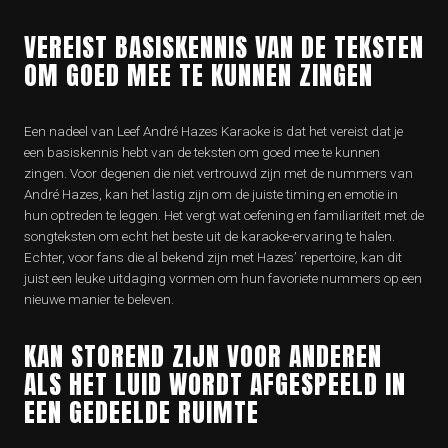
VEREIST BASISKENNIS VAN DE TEKSTEN
OM GOED MEE TE KUNNEN ZINGEN
Een nadeel van Leef André Hazes Karaoke is dat het vereist dat je
een basiskennis hebt van de teksten om goed mee te kunnen
zingen. Voor degenen die niet vertrouwd zijn met de nummers van
André Hazes, kan het lastig zijn om de juiste timing en emotie in
hun optreden te leggen. Het vergt wat oefening en familiariteit met de
songteksten om echt het beste uit de karaoke-ervaring te halen.
Echter, voor fans die al bekend zijn met Hazes’ repertoire, kan dit
juist een leuke uitdaging vormen om hun favoriete nummers op een
nieuwe manier te beleven.
KAN STOREND ZIJN VOOR ANDEREN
ALS HET LUID WORDT AFGESPEELD IN
EEN GEDEELDE RUIMTE