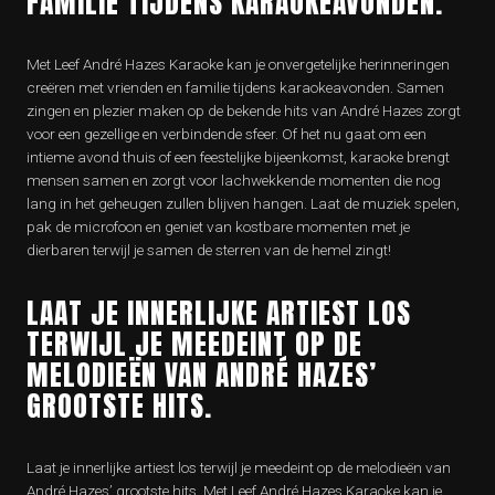
FAMILIE TIJDENS KARAOKEAVONDEN.
Met Leef André Hazes Karaoke kan je onvergetelijke herinneringen
creëren met vrienden en familie tijdens karaokeavonden. Samen
zingen en plezier maken op de bekende hits van André Hazes zorgt
voor een gezellige en verbindende sfeer. Of het nu gaat om een
intieme avond thuis of een feestelijke bijeenkomst, karaoke brengt
mensen samen en zorgt voor lachwekkende momenten die nog
lang in het geheugen zullen blijven hangen. Laat de muziek spelen,
pak de microfoon en geniet van kostbare momenten met je
dierbaren terwijl je samen de sterren van de hemel zingt!
LAAT JE INNERLIJKE ARTIEST LOS
TERWIJL JE MEEDEINT OP DE
MELODIEËN VAN ANDRÉ HAZES’
GROOTSTE HITS.
Laat je innerlijke artiest los terwijl je meedeint op de melodieën van
André Hazes’ grootste hits. Met Leef André Hazes Karaoke kan je