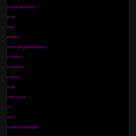
plafondpanelen
prijs
real
reaper
recordingthemasters
rockfon
rockwool
roland
roze
samsung
se
set 2
sinterklaasliedjes