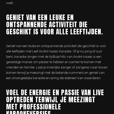
voelt.
GENIET VAN EEN LEUKE EN
ONTSPANNENDE ACTIVITEIT DIE
GESCHIKT IS VOOR ALLE LEEFTIJDEN.
Geniet van een leuke en ontspannende activiteit die geschikt is voor
alle leeftijden met Leef André Hazes Karaoke. Of je nu jong of oud
bent, karaoke zingen met de tijdloze hits van André Hazes is een
geweldige manier om plezier te hebben en samen te komen met
vrienden en familie. Laat je innerlijke zanger of zangeres naar boven
komen terwijl je meezingt met de bekende nummers en geniet van
een onvergetelijke karaoke-ervaring die iedereen kan waarderen.
VOEL DE ENERGIE EN PASSIE VAN LIVE
OPTREDEN TERWIJL JE MEEZINGT
MET PROFESSIONELE
KARAOKEVERSIES.