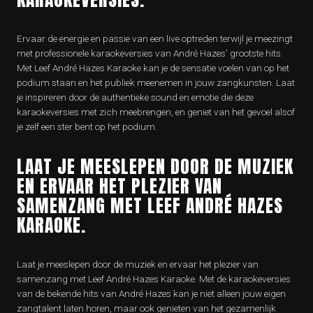
Ervaar de energie en passie van een live optreden terwijl je meezingt
met professionele karaokeversies van André Hazes’ grootste hits.
Met Leef André Hazes Karaoke kan je de sensatie voelen van op het
podium staan en het publiek meenemen in jouw zangkunsten. Laat
je inspireren door de authentieke sound en emotie die deze
karaokeversies met zich meebrengen, en geniet van het gevoel alsof
je zelf een ster bent op het podium.
LAAT JE MEESLEPEN DOOR DE MUZIEK
EN ERVAAR HET PLEZIER VAN
SAMENZANG MET LEEF ANDRÉ HAZES
KARAOKE.
Laat je meeslepen door de muziek en ervaar het plezier van
samenzang met Leef André Hazes Karaoke. Met de karaokeversies
van de bekende hits van André Hazes kan je niet alleen jouw eigen
zangtalent laten horen, maar ook genieten van het gezamenlijk