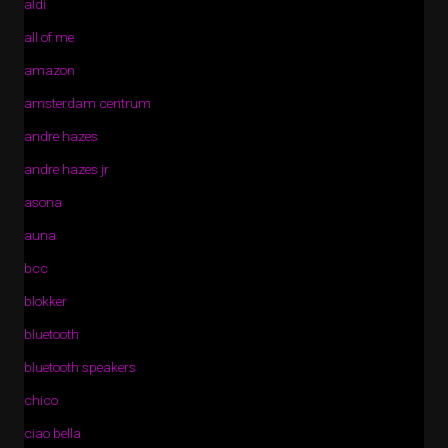
aldi
all of me
amazon
amsterdam centrum
andre hazes
andre hazes jr
asona
auna
bcc
blokker
bluetooth
bluetooth speakers
chico
ciao bella