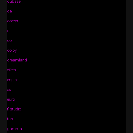
cubase
da
deezer
di
do
dolby
dreamland
eiken
engels
es
euro
fl studio
fun
gamma