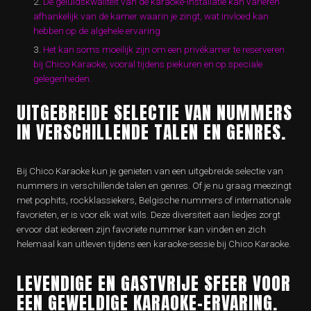
De geluidskwaliteit van de karaoke-installatie kan variëren
afhankelijk van de kamer waarin je zingt, wat invloed kan
hebben op de algehele ervaring.
Het kan soms moeilijk zijn om een privékamer te reserveren
bij Chico Karaoke, vooral tijdens piekuren en op speciale
gelegenheden.
UITGEBREIDE SELECTIE VAN NUMMERS
IN VERSCHILLENDE TALEN EN GENRES.
Bij Chico Karaoke kun je genieten van een uitgebreide selectie van
nummers in verschillende talen en genres. Of je nu graag meezingt
met pophits, rockklassiekers, Belgische nummers of internationale
favorieten, er is voor elk wat wils. Deze diversiteit aan liedjes zorgt
ervoor dat iedereen zijn favoriete nummer kan vinden en zich
helemaal kan uitleven tijdens een karaoke-sessie bij Chico Karaoke.
LEVENDIGE EN GASTVRIJE SFEER VOOR
EEN GEWELDIGE KARAOKE-ERVARING.