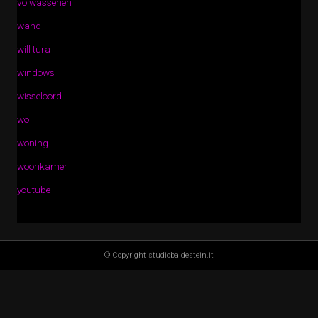
volwassenen
wand
will tura
windows
wisseloord
wo
woning
woonkamer
youtube
© Copyright studiobaldestein.it