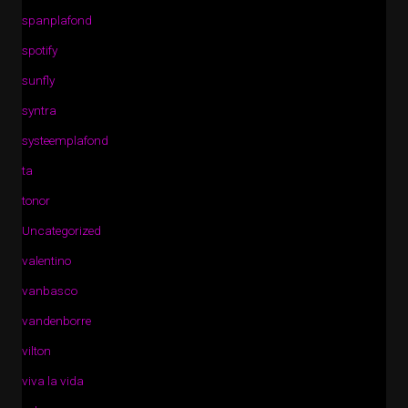
spanplafond
spotify
sunfly
syntra
systeemplafond
ta
tonor
Uncategorized
valentino
vanbasco
vandenborre
vilton
viva la vida