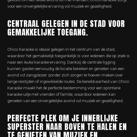
voor een onvergetelijke ervaring vol muziek en gezelligheid.
CENTRAAL GELEGEN IN DE STAD VOOR
GEMAKKELIJKE TOEGANG.
Chico Karaoke is ideaal gelegen in het centrum van de stad,
waardoor het gemakkelijk toegankelijk is voor iedereen die op zoek is
naar een leuke karaoke-ervaring. Dankzij de centrale ligging
kunnen gasten eenvoudig de locatie bereiken en genieten van een
avond vol zangplezier zonder zich zorgen te hoeven maken over
lange reistijden of ingewikkelde routes. De bereikbaarheid van Chico
Karaoke maakt het de perfecte bestemming voor een spontane
karaoke-uitje met vrienden of familie, waardoor iedereen kan
genieten van een onvergetelijke avond vol muziek en gezelligheid.
PERFECTE PLEK OM JE INNERLIJKE
SUPERSTER NAAR BOVEN TE HALEN EN
TE GENIETEN VAN MUZIEK EN