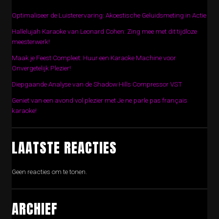
Optimaliseer de Luisterervaring: Akoestische Geluidsmeting in Actie
Hallelujah Karaoke van Leonard Cohen: Zing mee met dit tijdloze
meesterwerk!
Maak je Feest Compleet: Huur een Karaoke Machine voor
Onvergetelijk Plezier!
Diepgaande Analyse van de Shadow Hills Compressor VST
Geniet van een avond vol plezier met Je ne parle pas français
karaoke!
LAATSTE REACTIES
Geen reacties om te tonen.
ARCHIEF