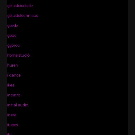
geluidsisolatie
geluidstechnicus
goede
goud
gyproc
home studio
huren
i dance
ikea
incatro
initial audio
inzee
itunes
jbl