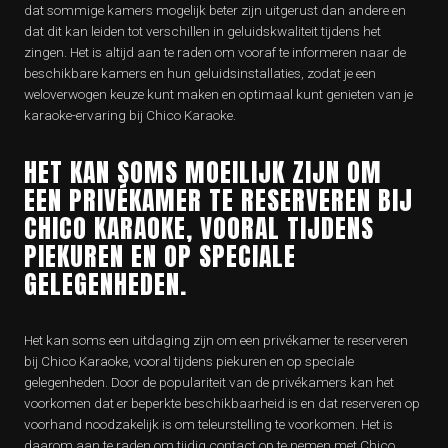
dat sommige kamers mogelijk beter zijn uitgerust dan andere en
dat dit kan leiden tot verschillen in geluidskwaliteit tijdens het
zingen. Het is altijd aan te raden om vooraf te informeren naar de
beschikbare kamers en hun geluidsinstallaties, zodat je een
weloverwogen keuze kunt maken en optimaal kunt genieten van je
karaoke-ervaring bij Chico Karaoke.
HET KAN SOMS MOEILIJK ZIJN OM
EEN PRIVÉKAMER TE RESERVEREN BIJ
CHICO KARAOKE, VOORAL TIJDENS
PIEKUREN EN OP SPECIALE
GELEGENHEDEN.
Het kan soms een uitdaging zijn om een privékamer te reserveren
bij Chico Karaoke, vooral tijdens piekuren en op speciale
gelegenheden. Door de populariteit van de privékamers kan het
voorkomen dat er beperkte beschikbaarheid is en dat reserveren op
voorhand noodzakelijk is om teleurstelling te voorkomen. Het is
daarom aan te raden om tijdig contact op te nemen met Chico