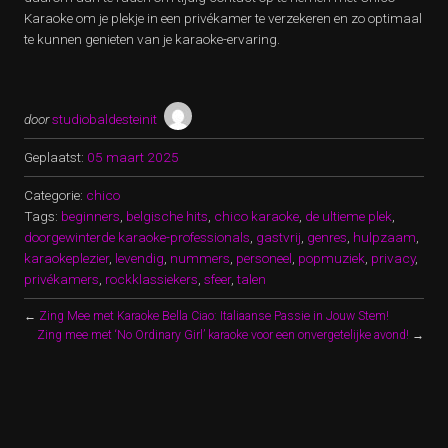
Karaoke om je plekje in een privékamer te verzekeren en zo optimaal
te kunnen genieten van je karaoke-ervaring.
door
studiobaldesteinit
Geplaatst:
05 maart 2025
Categorie:
chico
Tags:
beginners
,
belgische hits
,
chico karaoke
,
de ultieme plek
,
doorgewinterde karaoke-professionals
,
gastvrij
,
genres
,
hulpzaam
,
karaokeplezier
,
levendig
,
nummers
,
personeel
,
popmuziek
,
privacy
,
privékamers
,
rockklassiekers
,
sfeer
,
talen
←
Zing Mee met Karaoke Bella Ciao: Italiaanse Passie in Jouw Stem!
Zing mee met ‘No Ordinary Girl’ karaoke voor een onvergetelijke avond!
→