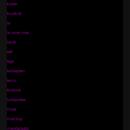
kopen
kruidvat
la
la vie en rose
landr
leef
lego
leidseplein
lenco
lexibook
luidspreker
maat
mad boy
marktplaats