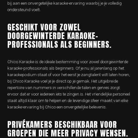
bij aan een onvergetelijke karaoke-ervaring waarbij je je volledig
ondersteund voelt.
GESCHIKT VOOR ZOWEL
DOORGEWINTERDE KARAOKE-
PROFESSIONALS ALS BEGINNERS.
Chico Karaoke is de ideale bestemming voor zowel doorgewinterde
karaoke-professionals als beginners. Of je nu al jarenlang op het
karaokepodium staat of voor het eerst je zangtalent wilt laten horen,
bij Chico Karaoke voel je je direct op je gemak. Het uitgebreide
repertoire van nummers in verschillende talen en genres zorgt
ervoor dat er voor iedereen iets te zingen is. Het vriendelijke personeel
staat altijd klaar om te helpen en de levendige sfeer maakt van elke
karaoke-ervaring bij Chico een onvergetelijke belevenis.
PRIVÉKAMERS BESCHIKBAAR VOOR
GROEPEN DIE MEER PRIVACY WENSEN.