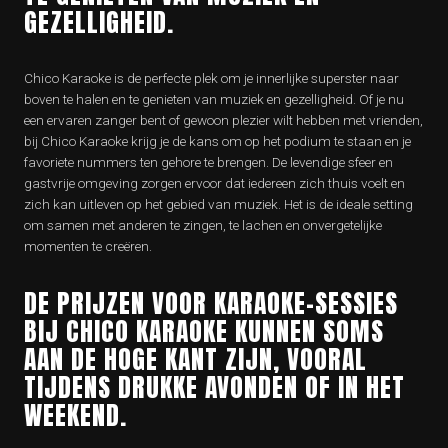
GEZELLIGHEID.
Chico Karaoke is de perfecte plek om je innerlijke superster naar
boven te halen en te genieten van muziek en gezelligheid. Of je nu
een ervaren zanger bent of gewoon plezier wilt hebben met vrienden,
bij Chico Karaoke krijg je de kans om op het podium te staan en je
favoriete nummers ten gehore te brengen. De levendige sfeer en
gastvrije omgeving zorgen ervoor dat iedereen zich thuis voelt en
zich kan uitleven op het gebied van muziek. Het is de ideale setting
om samen met anderen te zingen, te lachen en onvergetelijke
momenten te creëren.
DE PRIJZEN VOOR KARAOKE-SESSIES
BIJ CHICO KARAOKE KUNNEN SOMS
AAN DE HOGE KANT ZIJN, VOORAL
TIJDENS DRUKKE AVONDEN OF IN HET
WEEKEND.