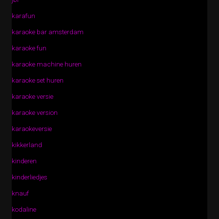
karafun
karaoke bar amsterdam
karaoke fun
karaoke machine huren
karaoke set huren
karaoke versie
karaoke version
karaokeversie
kikkerland
kinderen
kinderliedjes
knauf
kodaline