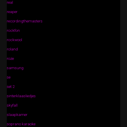
real
reaper
recordingthemasters
rockfon
rockwool
roland
roze
samsung
se
set 2
sinterklaasliedjes
skyfall
slaapkamer
soprano karaoke