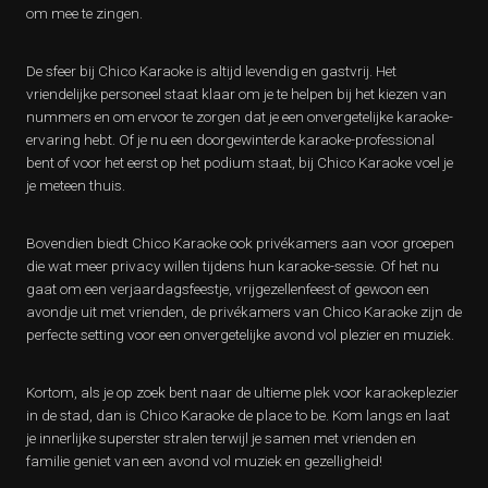
om mee te zingen.
De sfeer bij Chico Karaoke is altijd levendig en gastvrij. Het
vriendelijke personeel staat klaar om je te helpen bij het kiezen van
nummers en om ervoor te zorgen dat je een onvergetelijke karaoke-
ervaring hebt. Of je nu een doorgewinterde karaoke-professional
bent of voor het eerst op het podium staat, bij Chico Karaoke voel je
je meteen thuis.
Bovendien biedt Chico Karaoke ook privékamers aan voor groepen
die wat meer privacy willen tijdens hun karaoke-sessie. Of het nu
gaat om een verjaardagsfeestje, vrijgezellenfeest of gewoon een
avondje uit met vrienden, de privékamers van Chico Karaoke zijn de
perfecte setting voor een onvergetelijke avond vol plezier en muziek.
Kortom, als je op zoek bent naar de ultieme plek voor karaokeplezier
in de stad, dan is Chico Karaoke de place to be. Kom langs en laat
je innerlijke superster stralen terwijl je samen met vrienden en
familie geniet van een avond vol muziek en gezelligheid!