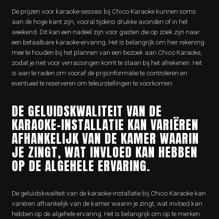
De prijzen voor karaoke-sessies bij Chico Karaoke kunnen soms
aan de hoge kant zijn, vooral tijdens drukke avonden of in het
weekend. Dit kan een nadeel zijn voor gasten die op zoek zijn naar
een betaalbare karaoke-ervaring. Het is belangrijk om hier rekening
mee te houden bij het plannen van een bezoek aan Chico Karaoke,
zodat je niet voor verrassingen komt te staan bij het afrekenen. Het
is aan te raden om vooraf de prijsinformatie te controleren en
eventueel te reserveren om teleurstellingen te voorkomen.
DE GELUIDSKWALITEIT VAN DE
KARAOKE-INSTALLATIE KAN VARIËREN
AFHANKELIJK VAN DE KAMER WAARIN
JE ZINGT, WAT INVLOED KAN HEBBEN
OP DE ALGEHELE ERVARING.
De geluidskwaliteit van de karaoke-installatie bij Chico Karaoke kan
variëren afhankelijk van de kamer waarin je zingt, wat invloed kan
hebben op de algehele ervaring. Het is belangrijk om op te merken