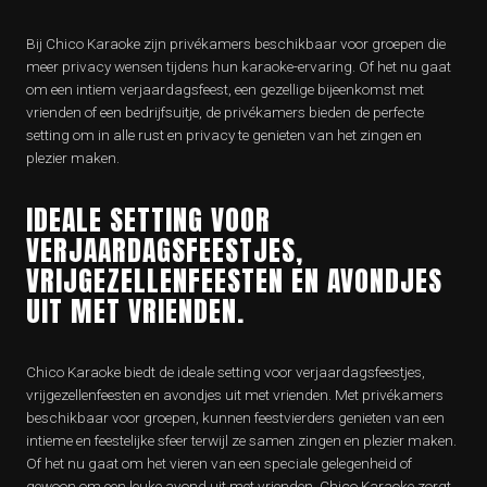
Bij Chico Karaoke zijn privékamers beschikbaar voor groepen die
meer privacy wensen tijdens hun karaoke-ervaring. Of het nu gaat
om een intiem verjaardagsfeest, een gezellige bijeenkomst met
vrienden of een bedrijfsuitje, de privékamers bieden de perfecte
setting om in alle rust en privacy te genieten van het zingen en
plezier maken.
IDEALE SETTING VOOR
VERJAARDAGSFEESTJES,
VRIJGEZELLENFEESTEN EN AVONDJES
UIT MET VRIENDEN.
Chico Karaoke biedt de ideale setting voor verjaardagsfeestjes,
vrijgezellenfeesten en avondjes uit met vrienden. Met privékamers
beschikbaar voor groepen, kunnen feestvierders genieten van een
intieme en feestelijke sfeer terwijl ze samen zingen en plezier maken.
Of het nu gaat om het vieren van een speciale gelegenheid of
gewoon om een leuke avond uit met vrienden, Chico Karaoke zorgt