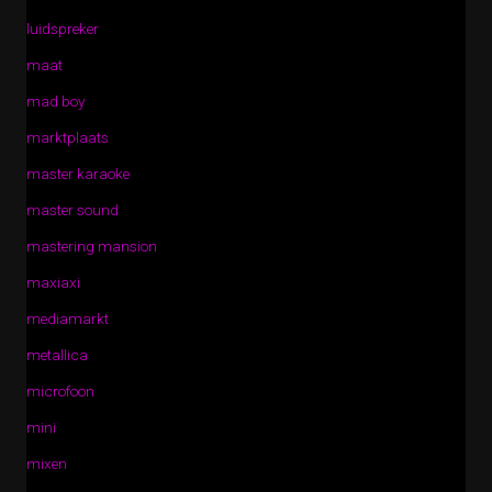
luidspreker
maat
mad boy
marktplaats
master karaoke
master sound
mastering mansion
maxiaxi
mediamarkt
metallica
microfoon
mini
mixen