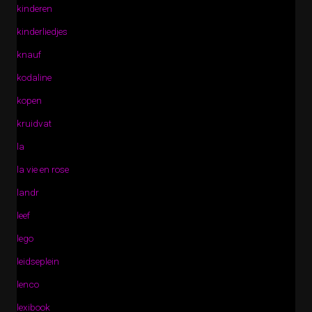
kinderen
kinderliedjes
knauf
kodaline
kopen
kruidvat
la
la vie en rose
landr
leef
lego
leidseplein
lenco
lexibook