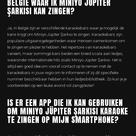
BELGIË WAAR IK MINIYO JÜPITER
ŞARKISI KAN ZINGEN?
Ja, in België zijn er verschillende karaokebars waar je mogelijk de
kans krijgt om Miniyo Jüpiter Şarkısı te zingen. Karaokebars zijn
populaire uitgaansgelegenheden waar mensen samenkomen om
te zingen en plezier te hebben. Het repertoire van karaokebars
varieert, maar sommige bars bieden een breed scala aan liedjes,
waaronder internationale hits zoals Miniyo Jüpiter Şarkısı. Het is
altijd een goed idee om vooraf contact op te nemen met de
karaokebars in jouw regio om te informeren of zij dit specifieke
nummer beschikbaar hebben in hun liedjesbibliotheek. Zo kun je je
voorbereiden op een leuke avond vol zangplezier!
IS ER EEN APP DIE IK KAN GEBRUIKEN
OM MINIYO JÜPITER ŞARKISI KARAOKE
TE ZINGEN OP MIJN SMARTPHONE?