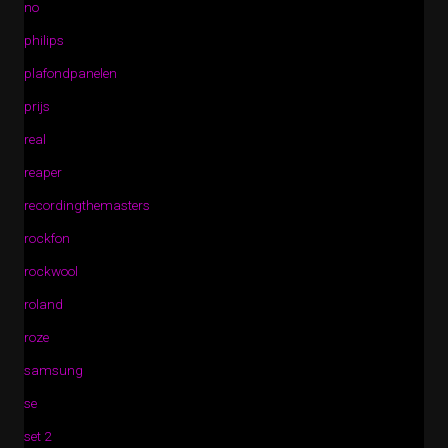
no
philips
plafondpanelen
prijs
real
reaper
recordingthemasters
rockfon
rockwool
roland
roze
samsung
se
set 2