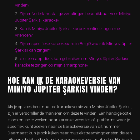
vinden?
Zijn er Nederlandstalige vertalingen beschikbaar voor Miniyo
Jüpiter Şarkısı karaoke?
Kan ik Miniyo Jüpiter Şarkısı karaoke online zingen met
vrienden?
Zijn er specifieke karaokebars in België waar ik Miniyo Jüpiter
Şarkısı kan zingen?
Is er een app die ik kan gebruiken om Miniyo Jüpiter Şarkısı
karaoke te zingen op mijn smartphone?
HOE KAN IK DE KARAOKEVERSIE VAN
MINIYO JÜPITER ŞARKISI VINDEN?
Als je op zoek bent naar de karaokeversie van Miniyo Jüpiter Şarkısı,
zijn er verschillende manieren om deze te vinden. Een handige optie
is om online te zoeken naar karaoke-websites of -platforms waar je
specifiek kunt zoeken naar de karaokeversie van dit nummer.
Daarnaast kun je ook kijken naar muziekstreamingdiensten die een
uitgebreide bibliotheek met karaoke-nummers aanbieden. Het is ook