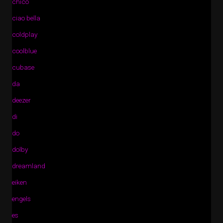
chico
ciao bella
coldplay
coolblue
cubase
da
deezer
di
do
dolby
dreamland
eiken
engels
es