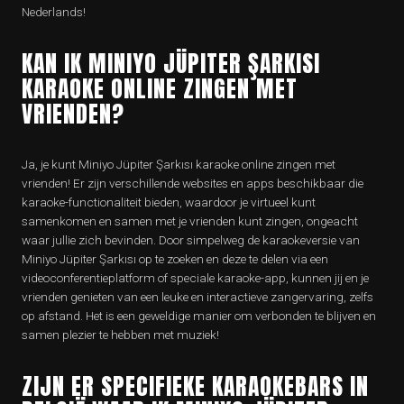
Nederlands!
KAN IK MINIYO JÜPITER ŞARKISI
KARAOKE ONLINE ZINGEN MET
VRIENDEN?
Ja, je kunt Miniyo Jüpiter Şarkısı karaoke online zingen met
vrienden! Er zijn verschillende websites en apps beschikbaar die
karaoke-functionaliteit bieden, waardoor je virtueel kunt
samenkomen en samen met je vrienden kunt zingen, ongeacht
waar jullie zich bevinden. Door simpelweg de karaokeversie van
Miniyo Jüpiter Şarkısı op te zoeken en deze te delen via een
videoconferentieplatform of speciale karaoke-app, kunnen jij en je
vrienden genieten van een leuke en interactieve zangervaring, zelfs
op afstand. Het is een geweldige manier om verbonden te blijven en
samen plezier te hebben met muziek!
ZIJN ER SPECIFIEKE KARAOKEBARS IN