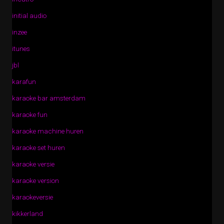
initial audio
inzee
itunes
jbl
karafun
karaoke bar amsterdam
karaoke fun
karaoke machine huren
karaoke set huren
karaoke versie
karaoke version
karaokeversie
kikkerland