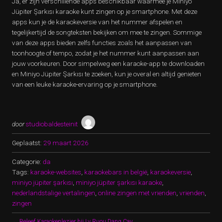
Ja, er zijn verschillende apps beschikbaar waarmee je Miniyo
Jüpiter Şarkısı karaoke kunt zingen op je smartphone. Met deze
apps kun je de karaokeversie van het nummer afspelen en
tegelijkertijd de songteksten bekijken om mee te zingen. Sommige
van deze apps bieden zelfs functies zoals het aanpassen van
toonhoogte of tempo, zodat je het nummer kunt aanpassen aan
jouw voorkeuren. Door simpelweg een karaoke-app te downloaden
en Miniyo Jüpiter Şarkısı te zoeken, kun je overal en altijd genieten
van een leuke karaoke-ervaring op je smartphone.
door
studiobaldesteinit
Geplaatst:
29 maart 2026
Categorie:
da
Tags:
karaoke-websites
,
karaokebars in belgië
,
karaokeversie
,
miniyo jüpiter şarkısı
,
miniyo jüpiter şarkısı karaoke
,
nederlandstalige vertalingen
,
online zingen met vrienden
,
vrienden
,
zingen
←
Beleef Karaokeplezier bij Ly Ruou Dang Cay