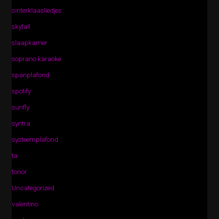
sinterklaasliedjes
skyfall
slaapkamer
soprano karaoke
spanplafond
spotify
sunfly
syntra
systeemplafond
ta
tonor
Uncategorized
valentino