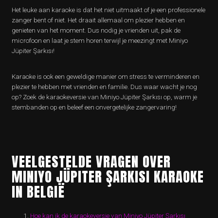
Het leuke aan karaoke is dat het niet uitmaakt of je een professionele
zanger bent of niet. Het draait allemaal om plezier hebben en
genieten van het moment. Dus nodig je vrienden uit, pak de
microfoon en laat je stem horen terwijl je meezingt met Miniyo
Jüpiter Şarkısı!
Karaoke is ook een geweldige manier om stress te verminderen en
plezier te hebben met vrienden en familie. Dus waar wacht je nog
op? Zoek de karaokeversie van Miniyo Jüpiter Şarkısı op, warm je
stembanden op en beleef een onvergetelijke zangervaring!
VEELGESTELDE VRAGEN OVER
MINIYO JÜPITER ŞARKISI KARAOKE
IN BELGIË
Hoe kan ik de karaokeversie van Miniyo Jüpiter Şarkısı