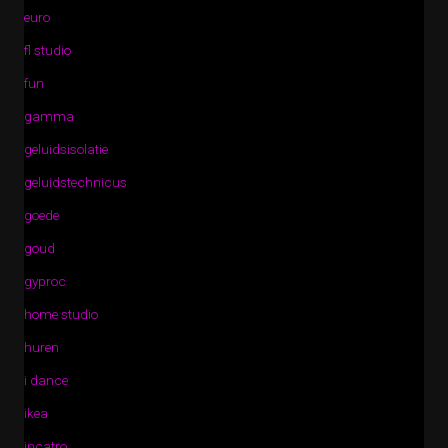
euro
fl studio
fun
gamma
geluidsisolatie
geluidstechnicus
goede
goud
gyproc
home studio
huren
i dance
ikea
incatro