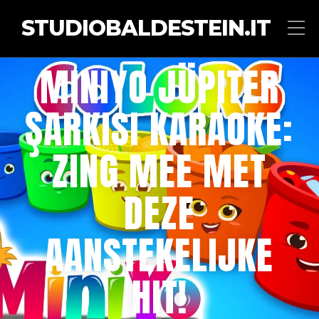
STUDIOBALDESTEIN.IT
MINIYO JÜPITER
ŞARKISI KARAOKE:
ZING MEE MET
DEZE
AANSTEKELIJKE
HIT!