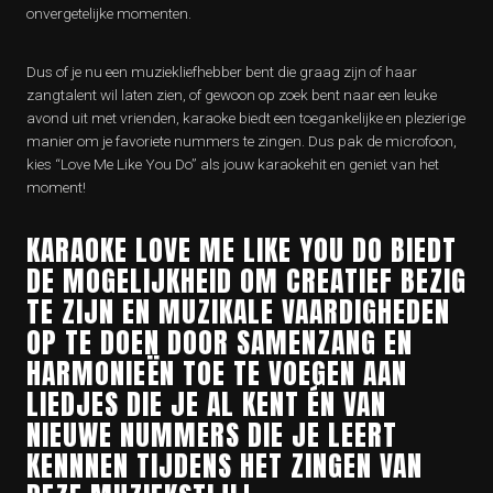
onvergetelijke momenten.
Dus of je nu een muziekliefhebber bent die graag zijn of haar
zangtalent wil laten zien, of gewoon op zoek bent naar een leuke
avond uit met vrienden, karaoke biedt een toegankelijke en plezierige
manier om je favoriete nummers te zingen. Dus pak de microfoon,
kies “Love Me Like You Do” als jouw karaokehit en geniet van het
moment!
KARAOKE LOVE ME LIKE YOU DO BIEDT
DE MOGELIJKHEID OM CREATIEF BEZIG
TE ZIJN EN MUZIKALE VAARDIGHEDEN
OP TE DOEN DOOR SAMENZANG EN
HARMONIEËN TOE TE VOEGEN AAN
LIEDJES DIE JE AL KENT ÉN VAN
NIEUWE NUMMERS DIE JE LEERT
KENNNEN TIJDENS HET ZINGEN VAN