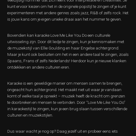
veelzijdig nummer dat zich leent voor interpretatie en creativiteit. Je
kunt ervoor kiezen om het in de originele popstijl te zingen of je kunt
experimenteren met andere genres zoals jazz, R&B of zelfs rock. Het
is jouw kans om je eigen unieke draai aan het nummer te geven.
Bovendien kan karaoke Love Me Like You Do een culturele
uitwisseling zijn. Door dit liedje te zingen, kun je kennismaken met
de muziekstijl van Ellie Goulding en haar Engelse achtergrond.
Maar je kunt ook besluiten om het in een andere taal te zingen, zoals
Spaans, Frans of zelfs Nederlands! Hierdoor kun je nieuwe klanken
ontdekken en andere culturen eren.
Karaoke is een geweldige manier om mensen samen te brengen,
ongeacht hun achtergrond. Het maakt niet uit waar je vandaan
komt of welke taal je spreekt – muziek heeft de kracht om grenzen
te doorbreken en mensen te verbinden. Door “Love Me Like You Do”
in karaokestijl te zingen, kun je een brug slaan tussen verschillende
culturen en muziekstijlen.
Dus waar wacht je nog op? Daag jezelf uit en probeer eens iets