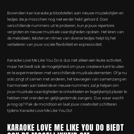
Bovendien kan karaoke je blootstellen aan nieuwe muziekstijlen en
liedjes die je misschien nog niet eerder hebt gehoord. Door
verschillende nummers uit te proberen, kun je jouw repertoire
vergroten en nieuwe muzikale vaardigheden opdoen. Het leren van
de melodieën, teksten en ritmes van diverse liedjes helpt bij het
verbeteren van jouw vocale flexibiliteit en expressiviteit.
Karaoke Love Me Like You Do is dus niet alleen een leuke activiteit,
maar het biedt ook de mogelijkheid om jouw creatieve kant te uiten
en te experimenteren met verschillende muzikale elementen. Of je nu
solo zingt of samen met anderen, het toevoegen van samenzang en
harmonieën aan bekende en nieuwe nummers zal je helpen om
jouw muzikale vaardigheden te ontwikkelen en tegelijkertijd plezier te
hebben met vrienden en gelijkgestemde zangers. Dus waar wacht
je nog op? Pak de microfoon en laat jouw creativiteit schitteren
tijdens Karaoke Love Me Like You Do!
KARAOKE LOVE ME LIKE YOU DO BIEDT