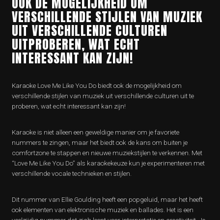
OOK DE MOGELIJKHEID OM
VERSCHILLENDE STIJLEN VAN MUZIEK
UIT VERSCHILLENDE CULTUREN
UITPROBEREN, WAT ECHT
INTERESSANT KAN ZIJN!
Karaoke Love Me Like You Do biedt ook de mogelijkheid om
verschillende stijlen van muziek uit verschillende culturen uit te
proberen, wat echt interessant kan zijn!
Karaoke is niet alleen een geweldige manier om je favoriete
nummers te zingen, maar het biedt ook de kans om buiten je
comfortzone te stappen en nieuwe muziekstijlen te verkennen. Met
“Love Me Like You Do” als karaokekeuze kun je experimenteren met
verschillende vocale technieken en stijlen.
Dit nummer van Ellie Goulding heeft een popgeluid, maar het heeft
ook elementen van elektronische muziek en ballades. Het is een