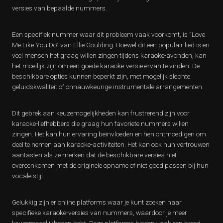
versies van bepaalde nummers.
Een specifiek nummer waar dit probleem vaak voorkomt, is “Love
Me Like You Do” van Ellie Goulding. Hoewel dit een populair lied is en
veel mensen het graag willen zingen tijdens karaoke-avonden, kan
het moeilijk zijn om een goede karaoke-versie ervan te vinden. De
beschikbare opties kunnen beperkt zijn, met mogelijk slechte
geluidskwaliteit of onnauwkeurige instrumentale arrangementen.
Dit gebrek aan keuzemogelijkheden kan frustrerend zijn voor
karaoke-liefhebbers die graag hun favoriete nummers willen
zingen. Het kan hun ervaring beïnvloeden en hen ontmoedigen om
deel te nemen aan karaoke-activiteiten. Het kan ook hun vertrouwen
aantasten als ze merken dat de beschikbare versies niet
overeenkomen met de originele opname of niet goed passen bij hun
vocale stijl.
Gelukkig zijn er online platforms waar je kunt zoeken naar
specifieke karaoke-versies van nummers, waardoor je meer