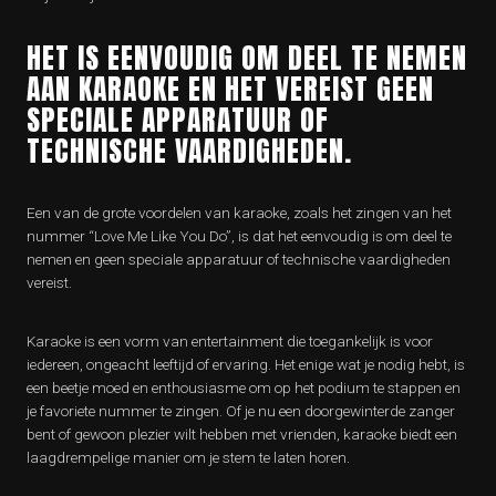
HET IS EENVOUDIG OM DEEL TE NEMEN
AAN KARAOKE EN HET VEREIST GEEN
SPECIALE APPARATUUR OF
TECHNISCHE VAARDIGHEDEN.
Een van de grote voordelen van karaoke, zoals het zingen van het
nummer “Love Me Like You Do”, is dat het eenvoudig is om deel te
nemen en geen speciale apparatuur of technische vaardigheden
vereist.
Karaoke is een vorm van entertainment die toegankelijk is voor
iedereen, ongeacht leeftijd of ervaring. Het enige wat je nodig hebt, is
een beetje moed en enthousiasme om op het podium te stappen en
je favoriete nummer te zingen. Of je nu een doorgewinterde zanger
bent of gewoon plezier wilt hebben met vrienden, karaoke biedt een
laagdrempelige manier om je stem te laten horen.