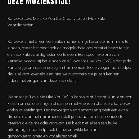
DEZE MUZIEKSTIJL!
Karaoke Love Me Like You Do: Creativiteit en Muzikale
Vaardigheden
Karaoke is niet alleen een leuke manier om je favoriete nummers te
zingen, maar het biedt ook de mogelijkheid om creatief bezig te zijn
en muzikale vaardigheden op te doen. Een specifieke pro van
karaoke, vooral bij het zingen van “Love Me Like You Do”, is dat je de
kans krijgt om samenzang en harmonieën toe te voegen aan liedjes
die je al kent, evenals aan nieuwe nummers die je leert kennen
tijdens het zingen van deze muziekstijl.
Wanneer je “Love Me Like You Do” in karaoke-stijl zingt, kun je ervoor
kiezen om solo te zingen of samen met vrienden of andere karaoke-
enthousiastelingen. Het toevoegen van samenzang geeft een extra
dimensie aan het nummer en stelt je in staat om harmonieën te
creëren die de melodie verrijken. Dit biedt niet alleen een leuke
uitdaging, maar helpt ook bij het ontwikkelen van
gehoorvaardigheid en vocale techniek.