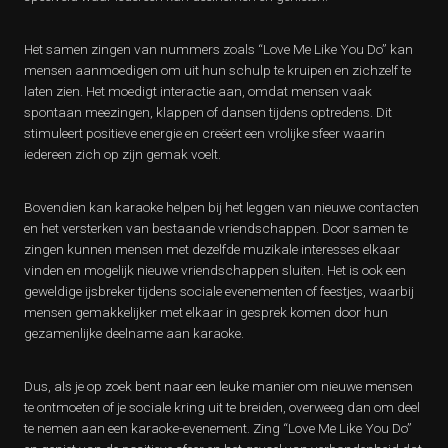
Het samen zingen van nummers zoals “Love Me Like You Do” kan
mensen aanmoedigen om uit hun schulp te kruipen en zichzelf te
laten zien. Het moedigt interactie aan, omdat mensen vaak
spontaan meezingen, klappen of dansen tijdens optredens. Dit
stimuleert positieve energie en creëert een vrolijke sfeer waarin
iedereen zich op zijn gemak voelt.
Bovendien kan karaoke helpen bij het leggen van nieuwe contacten
en het versterken van bestaande vriendschappen. Door samen te
zingen kunnen mensen met dezelfde muzikale interesses elkaar
vinden en mogelijk nieuwe vriendschappen sluiten. Het is ook een
geweldige ijsbreker tijdens sociale evenementen of feestjes, waarbij
mensen gemakkelijker met elkaar in gesprek komen door hun
gezamenlijke deelname aan karaoke.
Dus, als je op zoek bent naar een leuke manier om nieuwe mensen
te ontmoeten of je sociale kring uit te breiden, overweeg dan om deel
te nemen aan een karaoke-evenement. Zing “Love Me Like You Do”