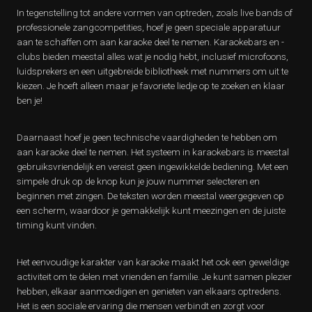
In tegenstelling tot andere vormen van optreden, zoals live bands of
professionele zangcompetities, hoef je geen speciale apparatuur
aan te schaffen om aan karaoke deel te nemen. Karaokebars en -
clubs bieden meestal alles wat je nodig hebt, inclusief microfoons,
luidsprekers en een uitgebreide bibliotheek met nummers om uit te
kiezen. Je hoeft alleen maar je favoriete liedje op te zoeken en klaar
ben je!
Daarnaast hoef je geen technische vaardigheden te hebben om
aan karaoke deel te nemen. Het systeem in karaokebars is meestal
gebruiksvriendelijk en vereist geen ingewikkelde bediening. Met een
simpele druk op de knop kun je jouw nummer selecteren en
beginnen met zingen. De teksten worden meestal weergegeven op
een scherm, waardoor je gemakkelijk kunt meezingen en de juiste
timing kunt vinden.
Het eenvoudige karakter van karaoke maakt het ook een geweldige
activiteit om te delen met vrienden en familie. Je kunt samen plezier
hebben, elkaar aanmoedigen en genieten van elkaars optredens.
Het is een sociale ervaring die mensen verbindt en zorgt voor