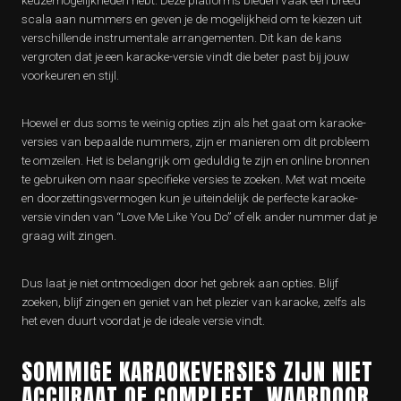
keuzemogelijkheden hebt. Deze platforms bieden vaak een breed
scala aan nummers en geven je de mogelijkheid om te kiezen uit
verschillende instrumentale arrangementen. Dit kan de kans
vergroten dat je een karaoke-versie vindt die beter past bij jouw
voorkeuren en stijl.
Hoewel er dus soms te weinig opties zijn als het gaat om karaoke-
versies van bepaalde nummers, zijn er manieren om dit probleem
te omzeilen. Het is belangrijk om geduldig te zijn en online bronnen
te gebruiken om naar specifieke versies te zoeken. Met wat moeite
en doorzettingsvermogen kun je uiteindelijk de perfecte karaoke-
versie vinden van “Love Me Like You Do” of elk ander nummer dat je
graag wilt zingen.
Dus laat je niet ontmoedigen door het gebrek aan opties. Blijf
zoeken, blijf zingen en geniet van het plezier van karaoke, zelfs als
het even duurt voordat je de ideale versie vindt.
SOMMIGE KARAOKEVERSIES ZIJN NIET
ACCURAAT OF COMPLEET, WAARDOOR