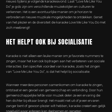
nieuws tijdens je volgende karaokeavond. Laat “Love Me Like You
Do” je gids zijn om verschillende muziekstijlen en culturen te
verkennen. Het is een avontuurlijke manier om je horizon te
verbreden en nieuwe muzikale mogelijkheden te ontdekken. Geniet
van het plezier en de diversiteit die karaoke Love Me Like You Do met
zich meebrengt!
HET HELPT OOK BIJ SOCIALISATIE
Karaoke is niet alleen een leuke manier om je favoriete nummers te
zingen, maar het kan ook bijdragen aan het verbeteren van sociale
interacties. Een specifiek voordeel van karaoke, zoals het zingen
van “Love Me Like You Do”, is dat het helpt bij socialisatie.
Wanneer meerdere personen samenkomen om karaoke te zingen,
ontstaat er een gevoel van gemeenschap en verbinding. Door hun
gemeenschappelijke liefde voor muziek delen ze een ervaring die
hen dichter bij elkaar brengt. Het maakt niet uit of je een ervaren
zanger bent of gewoon plezier wilt hebben, karaoke creëert een gelijk
speelveld waar iedereen kan deelnemen en genieten.