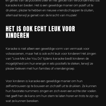
en geniet van de positieve sfeer en het gevoel van verbondenheid dat
karaoke kan bieden. Het is een geweldige manier om jezelf uit te
drukken, plezier te hebben en nieuwe vriendschappen te sluiten,
allemaal terwijl je geniet van de kracht van muziek!
HET IS OOK ECHT LEUK VOOR
KINDEREN
Karaoke is niet alleen een geweldige vorm van vermaak voor
volwassenen, maar het is ook echt leuk voor kinderen! Het zingen
van “Love Me Like You Do” tijdens karaoke biedt kinderen de
mogelijkheid om hun energie in iets positiefs te steken, terwijl ze
plezier beleven met hun families of vriendengroep.
Voor kinderen is karaoke een geweldige manier om hun
zelfvertrouwen op te bouwen en zichzelf uit te drukken. Ze kunnen
hun favoriete nummers zingen en zich even een echte ster voelen.
Het geeft hen de kans om hun stem te laten horen en trots te zijn op
wat ze kunnen bereiken.