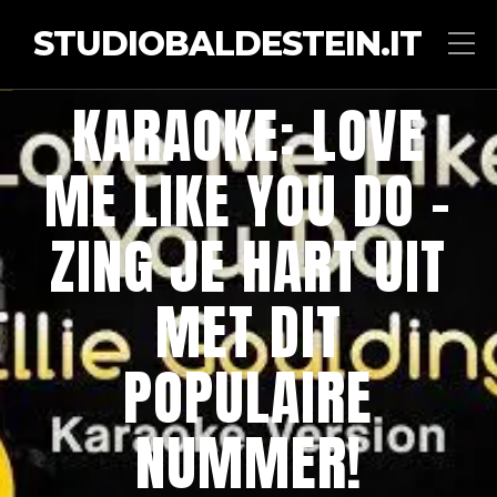
STUDIOBALDESTEIN.IT
KARAOKE: LOVE
ME LIKE YOU DO –
ZING JE HART UIT
MET DIT
POPULAIRE
NUMMER!