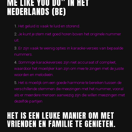
ME LIKE YOU DO” IN HET
NEDERLANDS (BE)
Het geluid is vaak te luid en storend.
Je kunt je stem niet goed horen boven het originele nummer
uit.
Er zijn vaak te weinig opties in karaoke-versies van bepaalde
nummers.
Sommige karaokeversies zijn niet accuraat of compleet,
waardoor het moeilijker kan zijn om mee te zingen met de juiste
woorden en melodieën.
Het is moeilijk om een goede harmonie te bereiken tussen de
verschillende stemmen die meezingen met het nummer, vooral
als er meerdere mensen aanwezig zijn die willen meezingen met
dezelfde partijen
HET IS EEN LEUKE MANIER OM MET
VRIENDEN EN FAMILIE TE GENIETEN.