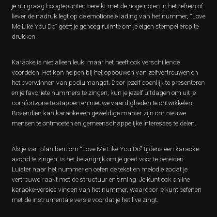
je nu graag hoogtepunten bereikt met de hoge noten in het refrein of
liever de nadruk legt op de emotionele lading van het nummer, “Love
Me Like You Do” geeft je genoeg ruimte om je eigen stempel erop te
drukken.
Karaoke is niet alleen leuk, maar het heeft ook verschillende
voordelen. Het kan helpen bij het opbouwen van zelfvertrouwen en
het overwinnen van podiumangst. Door jezelf openlijk te presenteren
en je favoriete nummers te zingen, kun je jezelf uitdagen om uit je
comfortzone te stappen en nieuwe vaardigheden te ontwikkelen.
Bovendien kan karaoke een geweldige manier zijn om nieuwe
mensen te ontmoeten en gemeenschappelijke interesses te delen.
Als je van plan bent om “Love Me Like You Do” tijdens een karaoke-
avond te zingen, is het belangrijk om je goed voor te bereiden.
Luister naar het nummer en oefen de tekst en melodie zodat je
vertrouwd raakt met de structuur en timing. Je kunt ook online
karaoke-versies vinden van het nummer, waardoor je kunt oefenen
met de instrumentale versie voordat je het live zingt.