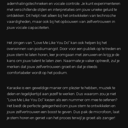
ademhalingstechnieken en vocale controle. Je kunt experimenteren
met verschillende stijlen en interpretaties om jouw unieke geluid te
ontdekken. Dit helpt niet alleen bij het ontwikkelen van technische
vaardigheden, maar ook bij het opbouwen van zelfvertrouwen in
jouw vocale capaciteiten.
Het zingen van “Love Me Like You Do” kan ook helpen bij het
overwinnen van podiumangst. Door voor een publiek op te treden en
jouw stem te laten horen, leer je omgaan met zenuwen en krijg je de
kans om jouw talent te laten zien. Naarmate je vaker optreedt, zul je
merken dat jouw zelfvertrouwen groeit en dat je steeds
comfortabeler wordt op het podium.
Karaoke is een geweldige manier om plezier te hebben, muziek te
delen en tegelijkertijd aan jezelf te werken. Dus waarom zou je niet
“Love Me Like You Do” kiezen als een nummer om mee te oefenen?
Het biedt de perfecte gelegenheid om jouw stem te ontwikkelen en
jouw zelfvertrouwen een boost te geven. Dus pak de microfoon, laat
je stem horen en geniet van het proces terwijl je groeit als zanger!