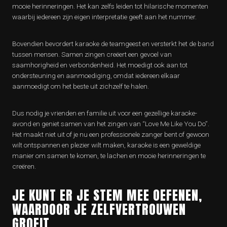
mooie herinneringen. Het kan zelfs leiden tot hilarische momenten
waarbij iedereen zijn eigen interpretatie geeft aan het nummer.
Bovendien bevordert karaoke de teamgeest en versterkt het de band
tussen mensen. Samen zingen creëert een gevoel van
saamhorigheid en verbondenheid. Het moedigt ook aan tot
ondersteuning en aanmoediging, omdat iedereen elkaar
aanmoedigt om het beste uit zichzelf te halen.
Dus nodig je vrienden en familie uit voor een gezellige karaoke-
avond en geniet samen van het zingen van “Love Me Like You Do”.
Het maakt niet uit of je nu een professionele zanger bent of gewoon
wilt ontspannen en plezier wilt maken, karaoke is een geweldige
manier om samen te komen, te lachen en mooie herinneringen te
creëren.
JE KUNT ER JE STEM MEE OEFENEN,
WAARDOOR JE ZELFVERTROUWEN
GROEIT.