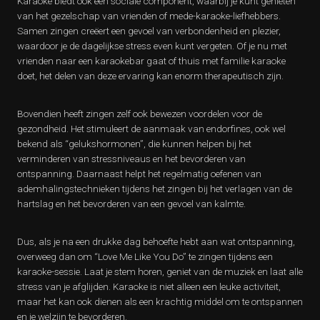
Karaoke biedt ook een sociale component, waarbij je kunt genieten
van het gezelschap van vrienden of mede-karaoke-liefhebbers.
Samen zingen creëert een gevoel van verbondenheid en plezier,
waardoor je de dagelijkse stress even kunt vergeten. Of je nu met
vrienden naar een karaokebar gaat of thuis met familie karaoke
doet, het delen van deze ervaring kan enorm therapeutisch zijn.
Bovendien heeft zingen zelf ook bewezen voordelen voor de
gezondheid. Het stimuleert de aanmaak van endorfines, ook wel
bekend als “gelukshormonen”, die kunnen helpen bij het
verminderen van stressniveaus en het bevorderen van
ontspanning. Daarnaast helpt het regelmatig oefenen van
ademhalingstechnieken tijdens het zingen bij het verlagen van de
hartslag en het bevorderen van een gevoel van kalmte.
Dus, als je na een drukke dag behoefte hebt aan wat ontspanning,
overweeg dan om “Love Me Like You Do” te zingen tijdens een
karaoke-sessie. Laat je stem horen, geniet van de muziek en laat alle
stress van je afglijden. Karaoke is niet alleen een leuke activiteit,
maar het kan ook dienen als een krachtig middel om te ontspannen
en je welzijn te bevorderen.