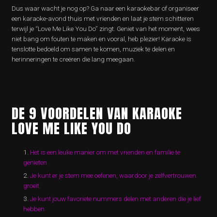
Dus waar wacht je nog op? Ga naar een karaokebar of organiseer
een karaoke-avond thuis met vrienden en laat je stem schitteren
terwijl je “Love Me Like You Do” zingt. Geniet van het moment, wees
niet bang om fouten te maken en vooral, heb plezier! Karaoke is
tenslotte bedoeld om samen te komen, muziek te delen en
herinneringen te creëren die lang meegaan.
DE 9 VOORDELEN VAN KARAOKE
LOVE ME LIKE YOU DO
Het is een leuke manier om met vrienden en familie te
genieten.
Je kunt er je stem mee oefenen, waardoor je zelfvertrouwen
groeit.
Je kunt jouw favoriete nummers delen met anderen die je lief
hebben.