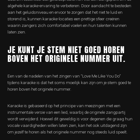
algehele karaoke-ervaring te verbeteren. Door aandacht te besteden
aan het geluidsniveau en ervoor te zorgen dat het niet te luid en
storend is, kunnen karaoke-locaties een prettige sfeer creëren
waarin zangers zich comfortabel voelen en hun talenten kunnen
laten zien.
JE KUNT JE STEM NIET GOED HOREN
BOVEN HET ORIGINELE NUMMER UIT.
Een van de nadelen van het zingen van “Love Me Like You Do”
tijdens karaoke is dat het soms moeilijk kan zijn om je stem goed te
horen boven het originele nummer.
Karaoke is gebaseerd op het principe van meezingen met een
instrumentale versie van een lied, waarbij de originele zangpartij
wordt verwijderd. Hoewel dit geweldig is voor degenen die graag hun
vocale vaardigheden willen laten zien, kan het ook uitdagend zijn
om jezelf te horen als het originele nummer nog steeds luid speelt.