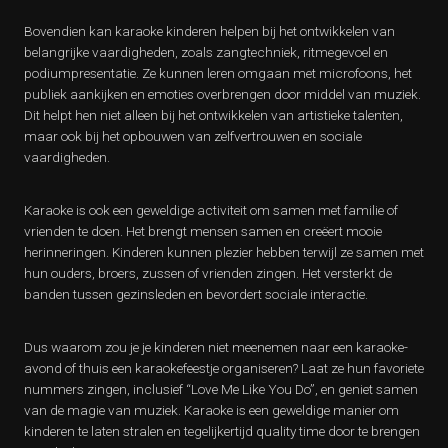
Bovendien kan karaoke kinderen helpen bij het ontwikkelen van
belangrijke vaardigheden, zoals zangtechniek, ritmegevoel en
podiumpresentatie. Ze kunnen leren omgaan met microfoons, het
publiek aankijken en emoties overbrengen door middel van muziek.
Dit helpt hen niet alleen bij het ontwikkelen van artistieke talenten,
maar ook bij het opbouwen van zelfvertrouwen en sociale
vaardigheden.
Karaoke is ook een geweldige activiteit om samen met familie of
vrienden te doen. Het brengt mensen samen en creëert mooie
herinneringen. Kinderen kunnen plezier hebben terwijl ze samen met
hun ouders, broers, zussen of vrienden zingen. Het versterkt de
banden tussen gezinsleden en bevordert sociale interactie.
Dus waarom zou je je kinderen niet meenemen naar een karaoke-
avond of thuis een karaokefeestje organiseren? Laat ze hun favoriete
nummers zingen, inclusief “Love Me Like You Do”, en geniet samen
van de magie van muziek. Karaoke is een geweldige manier om
kinderen te laten stralen en tegelijkertijd quality time door te brengen