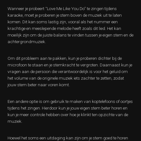
Wanneer je probeert “Love Me Like You Do” te zingen tijdens
karaoke, moet je proberen je stem boven de muziek uit te laten
komen. Dit kan soms lastig zijn, vooral als het nummer een
krachtige en meeslepende melodie heeft zoals dit lied. Het kan
moeilijk zijn om de juiste balans te vinden tussen je eigen stem en de
achtergrondmuziek.
Om dit probleem aan te pakken, kun je proberen dichter bij de
microfoon te staan en je stemkracht te vergroten. Daarnaast kun je
vragen aan de persoon die verantwoordelijk is voor het geluid om
het volume van de originele muziek iets zachter te zetten, zodat
jouw stem beter naar voren komt.
Een andere optie is om gebruik te maken van koptelefoons of oortjes
tijdens het zingen. Hierdoor kun je jouw eigen stem beter horen en
kun je meer controle hebben over hoe je klinkt ten opzichte van de
muziek.
Hoewel het soms een uitdaging kan zijn om je stem goed te horen