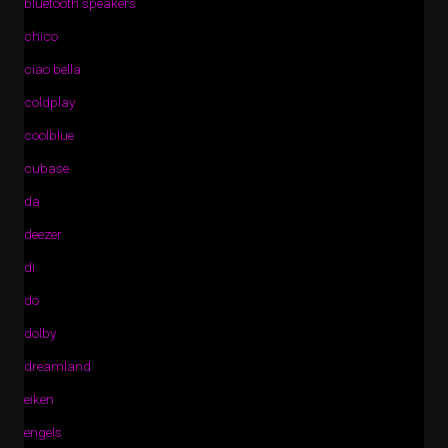
bluetooth speakers
chico
ciao bella
coldplay
coolblue
cubase
da
deezer
di
do
dolby
dreamland
eiken
engels