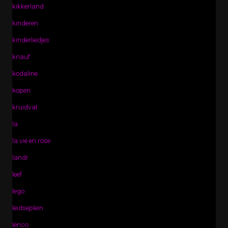
kikkerland
kinderen
kinderliedjes
knauf
kodaline
kopen
kruidvat
la
la vie en rose
landr
leef
lego
leidseplein
lenco