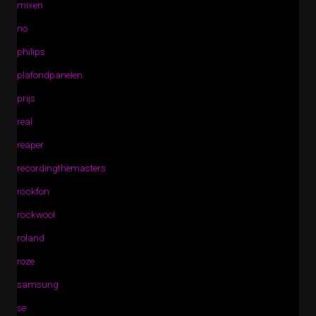
mixen
no
philips
plafondpanelen
prijs
real
reaper
recordingthemasters
rockfon
rockwool
roland
roze
samsung
se