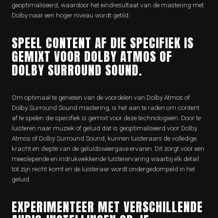
geoptimaliseerd, waardoor het eindresultaat van de mastering met
Dolby naar een hoger niveau wordt getild.
SPEEL CONTENT AF DIE SPECIFIEK IS
GEMIXT VOOR DOLBY ATMOS OF
DOLBY SURROUND SOUND.
Om optimaal te genieten van de voordelen van Dolby Atmos of
Dolby Surround Sound mastering, is het aan te raden om content
af te spelen die specifiek is gemixt voor deze technologieën. Door te
luisteren naar muziek of geluid dat is geoptimaliseerd voor Dolby
Atmos of Dolby Surround Sound, kunnen luisteraars de volledige
kracht en diepte van de geluidsweergave ervaren. Dit zorgt voor een
meeslepende en indrukwekkende luisterervaring waarbij elk detail
tot zijn recht komt en de luisteraar wordt ondergedompeld in het
geluid.
EXPERIMENTEER MET VERSCHILLENDE