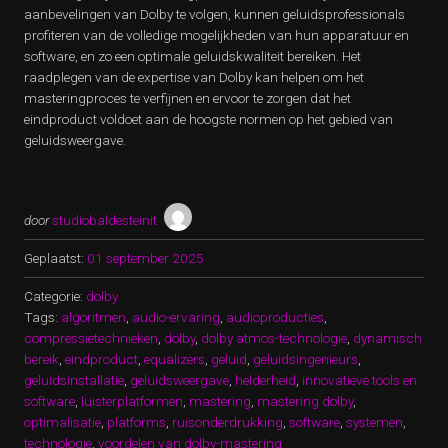
aanbevelingen van Dolby te volgen, kunnen geluidsprofessionals
profiteren van de volledige mogelijkheden van hun apparatuur en
software, en zo een optimale geluidskwaliteit bereiken. Het
raadplegen van de expertise van Dolby kan helpen om het
masteringproces te verfijnen en ervoor te zorgen dat het
eindproduct voldoet aan de hoogste normen op het gebied van
geluidsweergave.
door
studiobaldesteinit
Geplaatst:
01 september 2025
Categorie:
dolby
Tags:
algoritmen
,
audio-ervaring
,
audioproducties
,
compressietechnieken
,
dolby
,
dolby atmos-technologie
,
dynamisch
bereik
,
eindproduct
,
equalizers
,
geluid
,
geluidsingenieurs
,
geluidsinstallatie
,
geluidsweergave
,
helderheid
,
innovatieve tools en
software
,
luisterplatformen
,
mastering
,
mastering dolby
,
optimalisatie
,
platforms
,
ruisonderdrukking
,
software
,
systemen
,
technologie
,
voordelen van dolby-mastering