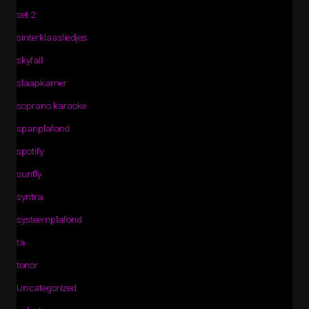
set 2
sinterklaasliedjes
skyfall
slaapkamer
soprano karaoke
spanplafond
spotify
sunfly
syntra
systeemplafond
ta
tonor
Uncategorized