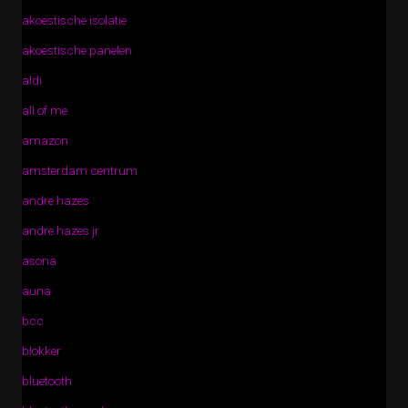
akoestische isolatie
akoestische panelen
aldi
all of me
amazon
amsterdam centrum
andre hazes
andre hazes jr
asona
auna
bcc
blokker
bluetooth