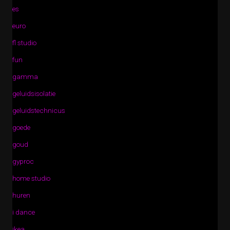
es
euro
fl studio
fun
gamma
geluidsisolatie
geluidstechnicus
goede
goud
gyproc
home studio
huren
i dance
ikea