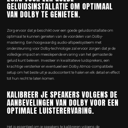
GELUIDSINSTALLATIE OM OPTIMAAL
VAN DOLBY TE GENIETEN.
Zorg ervoor dat je beschikt over een goede geluidsinstallatie om
optimaal te kunnen genieten van de voordelen van Dolby-
mastering. Een hoogwaardig audio-afspeelsysteem met
ondersteuning voor Dolby-technologie zal ervoor zorgen dat je de
volledige impact en meeslepende ervaring van het gemasterde
geluid kunt beleven. Investeer in kwalitatieve luidsprekers, een
krachtige versterker en eventueel een Dolby Atmos-compatibele
setup om het beste uit je audiocontent te halen en elk detail en effect
tot hun recht te laten komen.
KALIBREER JE SPEAKERS VOLGENS DE
AANBEVELINGEN VAN DOLBY VOOR EEN
OPTIMALE LUISTERERVARING.
Het is essentieel om je speakers te kalibreren volgens de