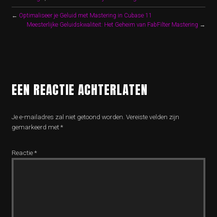
←
Optimaliseer je Geluid met Mastering in Cubase 11
Meesterlijke Geluidskwaliteit: Het Geheim van FabFilter Mastering
→
EEN REACTIE ACHTERLATEN
Je e-mailadres zal niet getoond worden.
Vereiste velden zijn
gemarkeerd met
*
Reactie
*