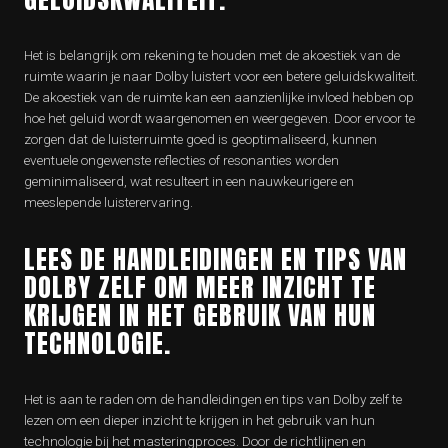
Het is belangrijk om rekening te houden met de akoestiek van de
ruimte waarin je naar Dolby luistert voor een betere geluidskwaliteit.
De akoestiek van de ruimte kan een aanzienlijke invloed hebben op
hoe het geluid wordt waargenomen en weergegeven. Door ervoor te
zorgen dat de luisterruimte goed is geoptimaliseerd, kunnen
eventuele ongewenste reflecties of resonanties worden
geminimaliseerd, wat resulteert in een nauwkeurigere en
meeslepende luisterervaring.
LEES DE HANDLEIDINGEN EN TIPS VAN
DOLBY ZELF OM MEER INZICHT TE
KRIJGEN IN HET GEBRUIK VAN HUN
TECHNOLOGIE.
Het is aan te raden om de handleidingen en tips van Dolby zelf te
lezen om een dieper inzicht te krijgen in het gebruik van hun
technologie bij het masteringproces. Door de richtlijnen en