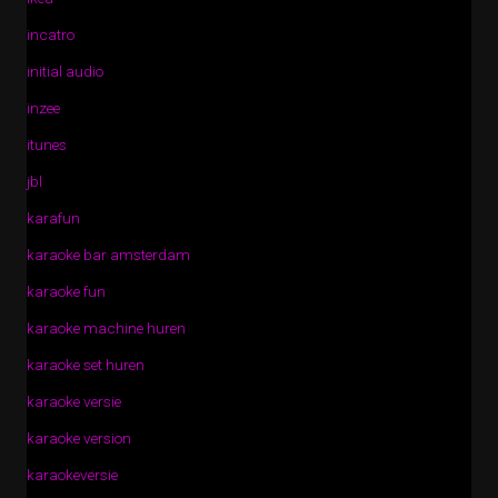
incatro
initial audio
inzee
itunes
jbl
karafun
karaoke bar amsterdam
karaoke fun
karaoke machine huren
karaoke set huren
karaoke versie
karaoke version
karaokeversie