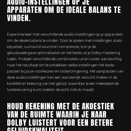
AUDIO-INSTELLINGEN OP JE
APPARATEN OM DE IDEALE BALANS TE
VINDEN.
Experimenteer met verschillende audio-instellingen op je apparaten
om de ideale balans te vinden. Door te spelen met instellingen zoals
equalizer, surround sound en compressie, kun je de
geluidsweergave optimaliseren en het beste uit je Dolby-mastering
halen. Probeer verschillende combinaties uit en luister aandachtig
naar het resultaat om te ontdekken welke instellingen het beste
passen bij jouw voorkeuren en luisteromgeving. Het aanpassen van
deze audio-instellingen kan een aanzienlijk verschil maken in de
kwaliteit en beleving van het geluid, waardoor je een meeslepende
luisterervaring kunt creëren die echt indruk maakt.
HOUD REKENING MET DE AKOESTIEK
VAN DE RUIMTE WAARIN JE NAAR
DOLBY LUISTERT VOOR EEN BETERE
GELUIDSKWALITEIT.