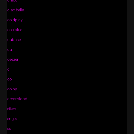
chico
ciao bella
coldplay
coolblue
cubase
da
deezer
di
do
dolby
dreamland
eiken
engels
es