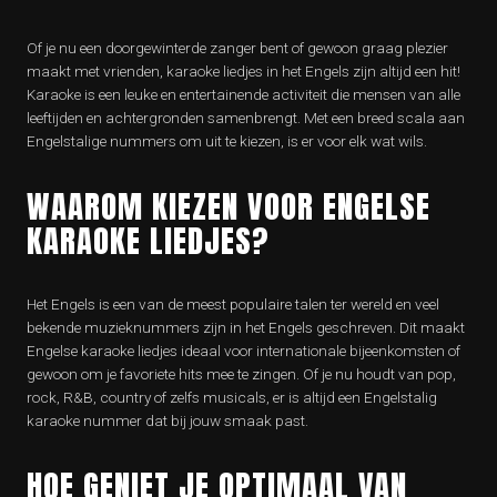
Of je nu een doorgewinterde zanger bent of gewoon graag plezier
maakt met vrienden, karaoke liedjes in het Engels zijn altijd een hit!
Karaoke is een leuke en entertainende activiteit die mensen van alle
leeftijden en achtergronden samenbrengt. Met een breed scala aan
Engelstalige nummers om uit te kiezen, is er voor elk wat wils.
WAAROM KIEZEN VOOR ENGELSE
KARAOKE LIEDJES?
Het Engels is een van de meest populaire talen ter wereld en veel
bekende muzieknummers zijn in het Engels geschreven. Dit maakt
Engelse karaoke liedjes ideaal voor internationale bijeenkomsten of
gewoon om je favoriete hits mee te zingen. Of je nu houdt van pop,
rock, R&B, country of zelfs musicals, er is altijd een Engelstalig
karaoke nummer dat bij jouw smaak past.
HOE GENIET JE OPTIMAAL VAN