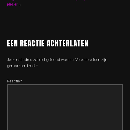
plezier
→
EEN REACTIE ACHTERLATEN
Je e-mailadres zal niet getoond worden.
Vereiste velden zijn
gemarkeerd met
*
Reactie
*