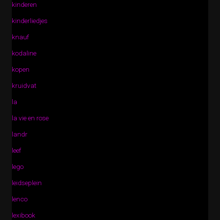
kinderen
kinderliedjes
knauf
kodaline
kopen
kruidvat
la
la vie en rose
landr
leef
lego
leidseplein
lenco
lexibook