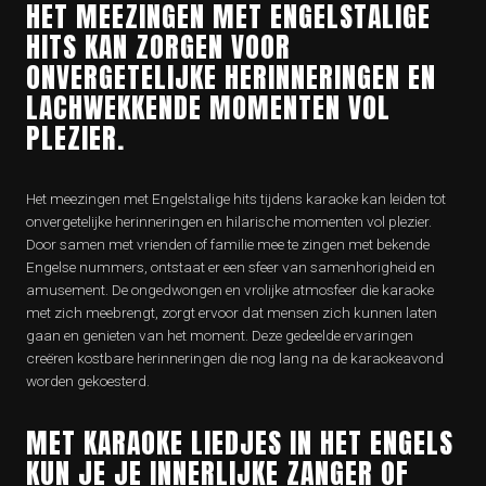
HET MEEZINGEN MET ENGELSTALIGE
HITS KAN ZORGEN VOOR
ONVERGETELIJKE HERINNERINGEN EN
LACHWEKKENDE MOMENTEN VOL
PLEZIER.
Het meezingen met Engelstalige hits tijdens karaoke kan leiden tot
onvergetelijke herinneringen en hilarische momenten vol plezier.
Door samen met vrienden of familie mee te zingen met bekende
Engelse nummers, ontstaat er een sfeer van samenhorigheid en
amusement. De ongedwongen en vrolijke atmosfeer die karaoke
met zich meebrengt, zorgt ervoor dat mensen zich kunnen laten
gaan en genieten van het moment. Deze gedeelde ervaringen
creëren kostbare herinneringen die nog lang na de karaokeavond
worden gekoesterd.
MET KARAOKE LIEDJES IN HET ENGELS
KUN JE JE INNERLIJKE ZANGER OF