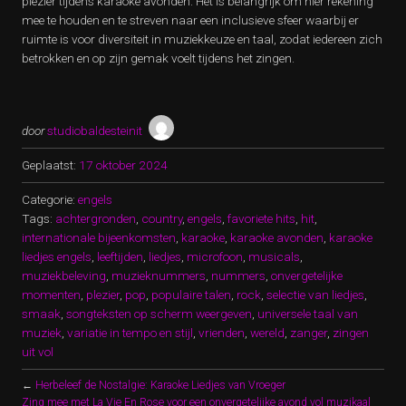
plezier tijdens karaoke avonden. Het is belangrijk om hier rekening
mee te houden en te streven naar een inclusieve sfeer waarbij er
ruimte is voor diversiteit in muziekkeuze en taal, zodat iedereen zich
betrokken en op zijn gemak voelt tijdens het zingen.
door
studiobaldesteinit
Geplaatst:
17 oktober 2024
Categorie:
engels
Tags:
achtergronden
,
country
,
engels
,
favoriete hits
,
hit
,
internationale bijeenkomsten
,
karaoke
,
karaoke avonden
,
karaoke
liedjes engels
,
leeftijden
,
liedjes
,
microfoon
,
musicals
,
muziekbeleving
,
muzieknummers
,
nummers
,
onvergetelijke
momenten
,
plezier
,
pop
,
populaire talen
,
rock
,
selectie van liedjes
,
smaak
,
songteksten op scherm weergeven
,
universele taal van
muziek
,
variatie in tempo en stijl
,
vrienden
,
wereld
,
zanger
,
zingen
uit vol
←
Herbeleef de Nostalgie: Karaoke Liedjes van Vroeger
Zing mee met La Vie En Rose voor een onvergetelijke avond vol muzikaal