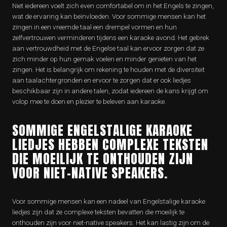
Niet iedereen voelt zich even comfortabel om in het Engels te zingen,
wat de ervaring kan beïnvloeden. Voor sommige mensen kan het
zingen in een vreemde taal een drempel vormen en hun
zelfvertrouwen verminderen tijdens een karaoke avond. Het gebrek
aan vertrouwdheid met de Engelse taal kan ervoor zorgen dat ze
zich minder op hun gemak voelen en minder genieten van het
zingen. Het is belangrijk om rekening te houden met de diversiteit
aan taalachtergronden en ervoor te zorgen dat er ook liedjes
beschikbaar zijn in andere talen, zodat iedereen de kans krijgt om
volop mee te doen en plezier te beleven aan karaoke.
SOMMIGE ENGELSTALIGE KARAOKE
LIEDJES HEBBEN COMPLEXE TEKSTEN
DIE MOEILIJK TE ONTHOUDEN ZIJN
VOOR NIET-NATIVE SPEAKERS.
Voor sommige mensen kan een nadeel van Engelstalige karaoke
liedjes zijn dat ze complexe teksten bevatten die moeilijk te
onthouden zijn voor niet-native speakers. Het kan lastig zijn om de