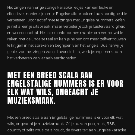
Het zingen van Engelstalige karaoke liedjes kan een leuke en
effectieve manier zijn om je Engelse uitspraak en taalvaardigheid te
verbeteren. Door actief mee te zingen met Engelse nummers, oefen
je niet alleen je uitspraak, maar verbeter je ook je luistervaardigheid
en woordenschat. Het is een ontspannen manier om vertrouwd te
raken met de Engelse taal en kan je helpen om meer zelfvertrouwen
te krijgen in het spreken en begrijpen van het Engels. Dus, terwijl je
geniet van het zingen van je favoriete hits, werk je ongemerkt aan
het verbeteren van je taalvaardigheden.
MET EEN BREED SCALA AAN
ENGELSTALIGE NUMMERS IS ER VOOR
ELK WAT WILS, ONGEACHT JE
MUZIEKSMAAK.
Met een breed scala aan Engelstalige nummers is er voor elk wat
wils, ongeacht je muzieksmaak. Of je nu van pop, rock, R&B,
country of zelfs musicals houdt, de diversiteit aan Engelse karaoke