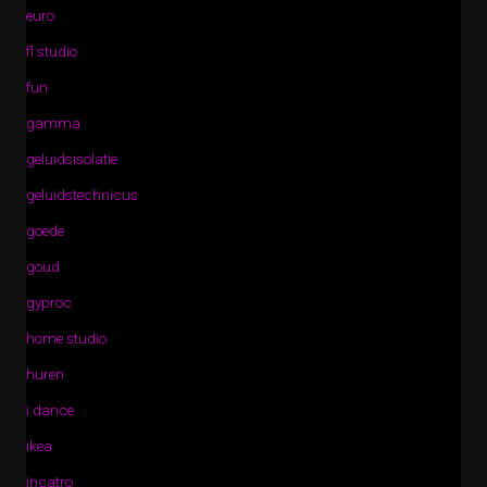
euro
fl studio
fun
gamma
geluidsisolatie
geluidstechnicus
goede
goud
gyproc
home studio
huren
i dance
ikea
incatro