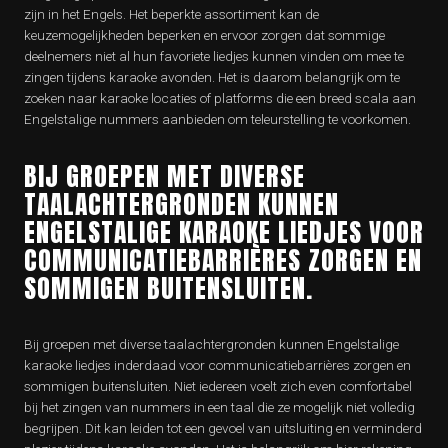
zijn in het Engels. Het beperkte assortiment kan de
keuzemogelijkheden beperken en ervoor zorgen dat sommige
deelnemers niet al hun favoriete liedjes kunnen vinden om mee te
zingen tijdens karaoke avonden. Het is daarom belangrijk om te
zoeken naar karaoke locaties of platforms die een breed scala aan
Engelstalige nummers aanbieden om teleurstelling te voorkomen.
BIJ GROEPEN MET DIVERSE
TAALACHTERGRONDEN KUNNEN
ENGELSTALIGE KARAOKE LIEDJES VOOR
COMMUNICATIEBARRIÈRES ZORGEN EN
SOMMIGEN BUITENSLUITEN.
Bij groepen met diverse taalachtergronden kunnen Engelstalige
karaoke liedjes inderdaad voor communicatiebarrières zorgen en
sommigen buitensluiten. Niet iedereen voelt zich even comfortabel
bij het zingen van nummers in een taal die ze mogelijk niet volledig
begrijpen. Dit kan leiden tot een gevoel van uitsluiting en verminderd