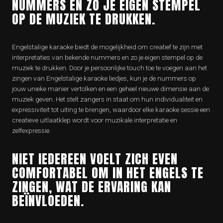
NUMMERS EN ZO JE EIGEN STEMPEL
OP DE MUZIEK TE DRUKKEN.
Engelstalige karaoke biedt de mogelijkheid om creatief te zijn met
interpretaties van bekende nummers en zo je eigen stempel op de
muziek te drukken. Door je persoonlijke touch toe te voegen aan het
zingen van Engelstalige karaoke liedjes, kun je de nummers op
jouw unieke manier vertolken en een geheel nieuwe dimensie aan de
muziek geven. Het stelt zangers in staat om hun individualiteit en
expressiviteit tot uiting te brengen, waardoor elke karaoke sessie een
creatieve uitlaatklep wordt voor muzikale interpretatie en
zelfexpressie.
NIET IEDEREEN VOELT ZICH EVEN
COMFORTABEL OM IN HET ENGELS TE
ZINGEN, WAT DE ERVARING KAN
BEÏNVLOEDEN.