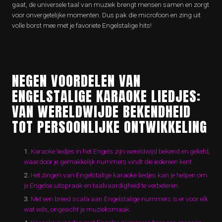
gaat, de universele taal van muziek brengt mensen samen en zorgt
voor onvergetelijke momenten. Dus pak die microfoon en zing uit
volle borst mee met je favoriete Engelstalige hits!
NEGEN VOORDELEN VAN
ENGELSTALIGE KARAOKE LIEDJES:
VAN WERELDWIJDE BEKENDHEID
TOT PERSOONLIJKE ONTWIKKELING
Karaoke liedjes in het Engels zijn wereldwijd bekend en geliefd,
waardoor je gemakkelijk nummers vindt die iedereen kent.
Het zingen van Engelstalige karaoke liedjes kan je helpen om
je Engelse uitspraak en taalvaardigheid te verbeteren.
Met een breed scala aan Engelstalige nummers is er voor elk
wat wils, ongeacht je muzieksmaak.