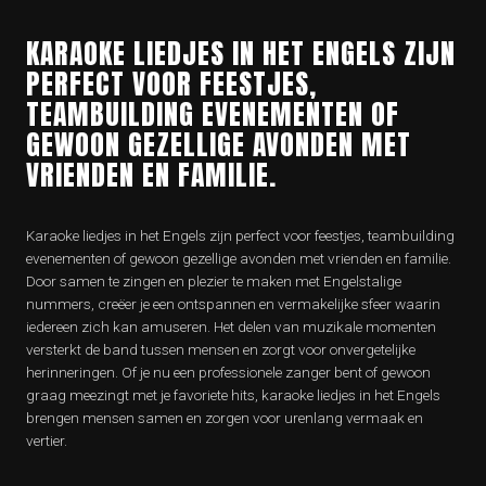
KARAOKE LIEDJES IN HET ENGELS ZIJN
PERFECT VOOR FEESTJES,
TEAMBUILDING EVENEMENTEN OF
GEWOON GEZELLIGE AVONDEN MET
VRIENDEN EN FAMILIE.
Karaoke liedjes in het Engels zijn perfect voor feestjes, teambuilding
evenementen of gewoon gezellige avonden met vrienden en familie.
Door samen te zingen en plezier te maken met Engelstalige
nummers, creëer je een ontspannen en vermakelijke sfeer waarin
iedereen zich kan amuseren. Het delen van muzikale momenten
versterkt de band tussen mensen en zorgt voor onvergetelijke
herinneringen. Of je nu een professionele zanger bent of gewoon
graag meezingt met je favoriete hits, karaoke liedjes in het Engels
brengen mensen samen en zorgen voor urenlang vermaak en
vertier.