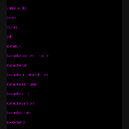
initial audio
inzee
itunes
jbl
karafun
karaoke bar amsterdam
karaoke fun
karaoke machine huren
karaoke set huren
karaoke versie
karaoke version
karaokeversie
kikkerland