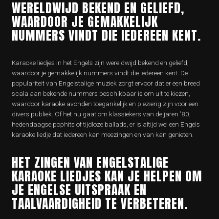
WERELDWIJD BEKEND EN GELIEFD,
WAARDOOR JE GEMAKKELIJK
NUMMERS VINDT DIE IEDEREEN KENT.
Karaoke liedjes in het Engels zijn wereldwijd bekend en geliefd,
waardoor je gemakkelijk nummers vindt die iedereen kent. De
populariteit van Engelstalige muziek zorgt ervoor dat er een breed
scala aan bekende nummers beschikbaar is om uit te kiezen,
waardoor karaoke avonden toegankelijk en plezierig zijn voor een
divers publiek. Of het nu gaat om klassiekers van de jaren ’80,
hedendaagse pophits of tijdloze ballads, er is altijd wel een Engels
karaoke liedje dat iedereen kan meezingen en van kan genieten.
HET ZINGEN VAN ENGELSTALIGE
KARAOKE LIEDJES KAN JE HELPEN OM
JE ENGELSE UITSPRAAK EN
TAALVAARDIGHEID TE VERBETEREN.