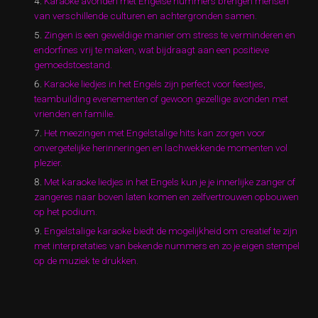
Karaoke avonden met Engelse nummers brengen mensen
van verschillende culturen en achtergronden samen.
Zingen is een geweldige manier om stress te verminderen en
endorfines vrij te maken, wat bijdraagt aan een positieve
gemoedstoestand.
Karaoke liedjes in het Engels zijn perfect voor feestjes,
teambuilding evenementen of gewoon gezellige avonden met
vrienden en familie.
Het meezingen met Engelstalige hits kan zorgen voor
onvergetelijke herinneringen en lachwekkende momenten vol
plezier.
Met karaoke liedjes in het Engels kun je je innerlijke zanger of
zangeres naar boven laten komen en zelfvertrouwen opbouwen
op het podium.
Engelstalige karaoke biedt de mogelijkheid om creatief te zijn
met interpretaties van bekende nummers en zo je eigen stempel
op de muziek te drukken.