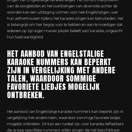
van de songteksten en het overbrengen van de emotie achter de
woorden kan een uitdaging vormen voor niet-Engelstaligen, wat
hun zelfvertrouwen tijdens het karaoke zingen kan beïnvloeden. Het
is belangrijk om hier begrip voor te hebben en aan te moedigen dat
iedereen op zijn eigen manier plezier beleeft aan karaoke, ongeacht
hun taalvaardigheid.
HET AANBOD VAN ENGELSTALIGE
KARAOKE NUMMERS KAN BEPERKT
ZIJN IN VERGELIJKING MET ANDERE
TALEN, WAARDOOR SOMMIGE
FAVORIETE LIEDJES MOGELIJK
ONTBREKEN.
Het aanbod van Engelstalige karaoke nummers kan beperkt zijn in
vergelijking met andere talen, waardoor sommige favoriete liedjes
mogelijk ontbreken. Dit kan een nadeel zijn voor karaoke liefhebbers
die graag specifieke nummers willen zingen die niet beschikbaar