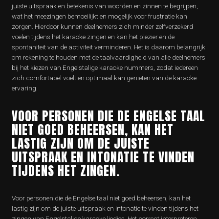
juiste uitspraak en betekenis van woorden en zinnen te begrijpen,
wat het meezingen bemoeilijkt en mogelijk voor frustratie kan
zorgen. Hierdoor kunnen deelnemers zich minder zelfverzekerd
voelen tijdens het karaoke zingen en kan het plezier en de
spontaniteit van de activiteit verminderen. Het is daarom belangrijk
om rekening te houden met de taalvaardigheid van alle deelnemers
bij het kiezen van Engelstalige karaoke nummers, zodat iedereen
zich comfortabel voelt en optimaal kan genieten van de karaoke
ervaring.
VOOR PERSONEN DIE DE ENGELSE TAAL
NIET GOED BEHEERSEN, KAN HET
LASTIG ZIJN OM DE JUISTE
UITSPRAAK EN INTONATIE TE VINDEN
TIJDENS HET ZINGEN.
Voor personen die de Engelse taal niet goed beheersen, kan het
lastig zijn om de juiste uitspraak en intonatie te vinden tijdens het
zingen van Engelstalige karaoke liedjes. Het correct interpreteren