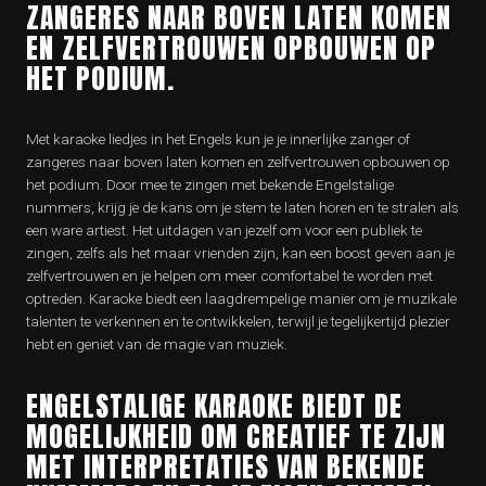
ZANGERES NAAR BOVEN LATEN KOMEN
EN ZELFVERTROUWEN OPBOUWEN OP
HET PODIUM.
Met karaoke liedjes in het Engels kun je je innerlijke zanger of
zangeres naar boven laten komen en zelfvertrouwen opbouwen op
het podium. Door mee te zingen met bekende Engelstalige
nummers, krijg je de kans om je stem te laten horen en te stralen als
een ware artiest. Het uitdagen van jezelf om voor een publiek te
zingen, zelfs als het maar vrienden zijn, kan een boost geven aan je
zelfvertrouwen en je helpen om meer comfortabel te worden met
optreden. Karaoke biedt een laagdrempelige manier om je muzikale
talenten te verkennen en te ontwikkelen, terwijl je tegelijkertijd plezier
hebt en geniet van de magie van muziek.
ENGELSTALIGE KARAOKE BIEDT DE
MOGELIJKHEID OM CREATIEF TE ZIJN
MET INTERPRETATIES VAN BEKENDE