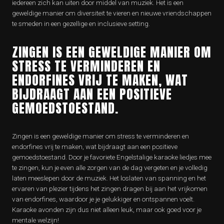
iedereen zich kan uiten door middel van muziek. Het is een
geweldige manier om diversiteit te vieren en nieuwe vriendschappen
te smeden in een gezellige en inclusieve setting.
ZINGEN IS EEN GEWELDIGE MANIER OM
STRESS TE VERMINDEREN EN
ENDORFINES VRIJ TE MAKEN, WAT
BIJDRAAGT AAN EEN POSITIEVE
GEMOEDSTOESTAND.
Zingen is een geweldige manier om stress te verminderen en
endorfines vrij te maken, wat bijdraagt aan een positieve
gemoedstoestand. Door je favoriete Engelstalige karaoke liedjes mee
te zingen, kun je even alle zorgen van de dag vergeten en je volledig
laten meeslepen door de muziek. Het loslaten van spanning en het
ervaren van plezier tijdens het zingen dragen bij aan het vrijkomen
van endorfines, waardoor je je gelukkiger en ontspannen voelt.
Karaoke avonden zijn dus niet alleen leuk, maar ook goed voor je
mentale welzijn!