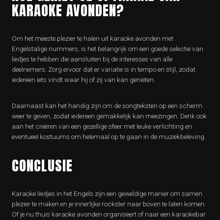
KARAOKE AVONDEN?
Om het meeste plezier te halen uit karaoke avonden met
Engelstalige nummers, is het belangrijk om een goede selectie van
liedjes te hebben die aansluiten bij de interesses van alle
deelnemers. Zorg ervoor dat er variatie is in tempo en stijl, zodat
iedereen iets vindt waar hij of zij van kan genieten.
Daarnaast kan het handig zijn om de songteksten op een scherm
weer te geven, zodat iedereen gemakkelijk kan meezingen. Denk ook
aan het creëren van een gezellige sfeer met leuke verlichting en
eventueel kostuums om helemaal op te gaan in de muziekbeleving.
CONCLUSIE
Karaoke liedjes in het Engels zijn een geweldige manier om samen
plezier te maken en je innerlijke rockster naar boven te laten komen.
Of je nu thuis karaoke avonden organiseert of naar een karaokebar