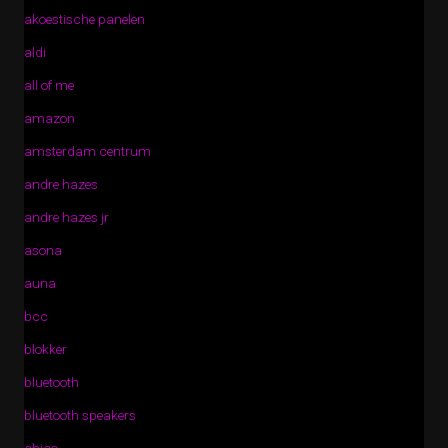
akoestische panelen
aldi
all of me
amazon
amsterdam centrum
andre hazes
andre hazes jr
asona
auna
bcc
blokker
bluetooth
bluetooth speakers