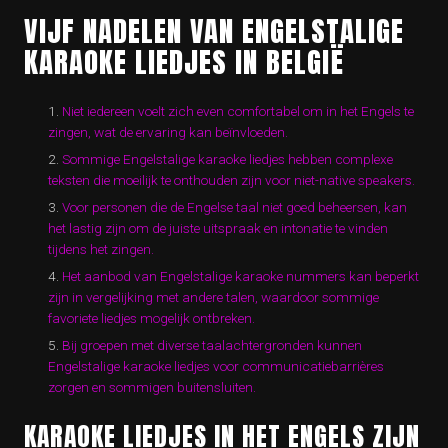
VIJF NADELEN VAN ENGELSTALIGE
KARAOKE LIEDJES IN BELGIË
Niet iedereen voelt zich even comfortabel om in het Engels te
zingen, wat de ervaring kan beïnvloeden.
Sommige Engelstalige karaoke liedjes hebben complexe
teksten die moeilijk te onthouden zijn voor niet-native speakers.
Voor personen die de Engelse taal niet goed beheersen, kan
het lastig zijn om de juiste uitspraak en intonatie te vinden
tijdens het zingen.
Het aanbod van Engelstalige karaoke nummers kan beperkt
zijn in vergelijking met andere talen, waardoor sommige
favoriete liedjes mogelijk ontbreken.
Bij groepen met diverse taalachtergronden kunnen
Engelstalige karaoke liedjes voor communicatiebarrières
zorgen en sommigen buitensluiten.
KARAOKE LIEDJES IN HET ENGELS ZIJN