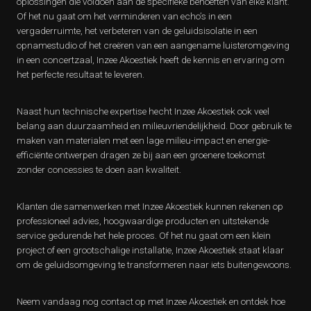
oplossingen die voldoen aan de specifieke behoeften van elke klant.
Of het nu gaat om het verminderen van echo’s in een
vergaderruimte, het verbeteren van de geluidsisolatie in een
opnamestudio of het creëren van een aangename luisteromgeving
in een concertzaal, Inzee Akoestiek heeft de kennis en ervaring om
het perfecte resultaat te leveren.
Naast hun technische expertise hecht Inzee Akoestiek ook veel
belang aan duurzaamheid en milieuvriendelijkheid. Door gebruik te
maken van materialen met een lage milieu-impact en energie-
efficiënte ontwerpen dragen ze bij aan een groenere toekomst
zonder concessies te doen aan kwaliteit.
Klanten die samenwerken met Inzee Akoestiek kunnen rekenen op
professioneel advies, hoogwaardige producten en uitstekende
service gedurende het hele proces. Of het nu gaat om een klein
project of een grootschalige installatie, Inzee Akoestiek staat klaar
om de geluidsomgeving te transformeren naar iets buitengewoons.
Neem vandaag nog contact op met Inzee Akoestiek en ontdek hoe