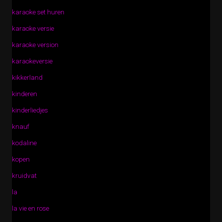
karaoke set huren
karaoke versie
karaoke version
karaokeversie
kikkerland
kinderen
kinderliedjes
knauf
kodaline
kopen
kruidvat
la
la vie en rose