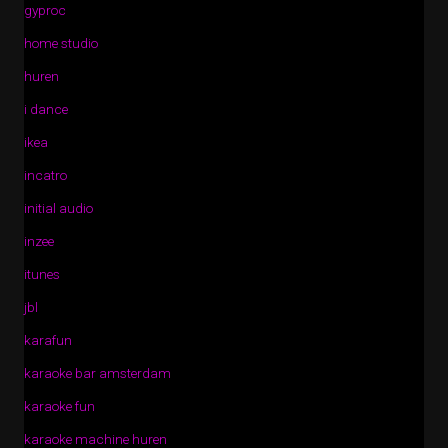
gyproc
home studio
huren
i dance
ikea
incatro
initial audio
inzee
itunes
jbl
karafun
karaoke bar amsterdam
karaoke fun
karaoke machine huren