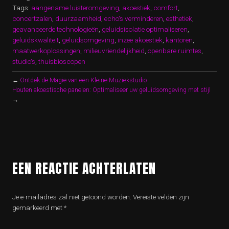
Tags:
aangename luisteromgeving
,
akoestiek
,
comfort
,
concertzalen
,
duurzaamheid
,
echo's verminderen
,
esthetiek
,
geavanceerde technologieën
,
geluidsisolatie optimaliseren
,
geluidskwaliteit
,
geluidsomgeving
,
inzee akoestiek
,
kantoren
,
maatwerkoplossingen
,
milieuvriendelijkheid
,
openbare ruimtes
,
studio's
,
thuisbioscopen
←
Ontdek de Magie van een Kleine Muziekstudio
Houten akoestische panelen: Optimaliseer uw geluidsomgeving met stijl
→
EEN REACTIE ACHTERLATEN
Je e-mailadres zal niet getoond worden.
Vereiste velden zijn
gemarkeerd met
*