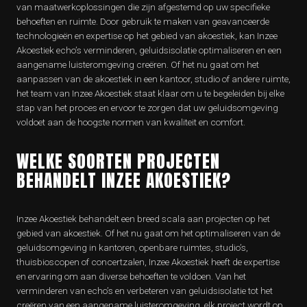
van maatwerkoplossingen die zijn afgestemd op uw specifieke
behoeften en ruimte. Door gebruik te maken van geavanceerde
technologieën en expertise op het gebied van akoestiek, kan Inzee
Akoestiek echo’s verminderen, geluidsisolatie optimaliseren en een
aangename luisteromgeving creëren. Of het nu gaat om het
aanpassen van de akoestiek in een kantoor, studio of andere ruimte,
het team van Inzee Akoestiek staat klaar om u te begeleiden bij elke
stap van het proces en ervoor te zorgen dat uw geluidsomgeving
voldoet aan de hoogste normen van kwaliteit en comfort.
WELKE SOORTEN PROJECTEN
BEHANDELT INZEE AKOESTIEK?
Inzee Akoestiek behandelt een breed scala aan projecten op het
gebied van akoestiek. Of het nu gaat om het optimaliseren van de
geluidsomgeving in kantoren, openbare ruimtes, studio’s,
thuisbioscopen of concertzalen, Inzee Akoestiek heeft de expertise
en ervaring om aan diverse behoeften te voldoen. Van het
verminderen van echo’s en verbeteren van geluidsisolatie tot het
creëren van een aangename luisteromgeving, elk project wordt op