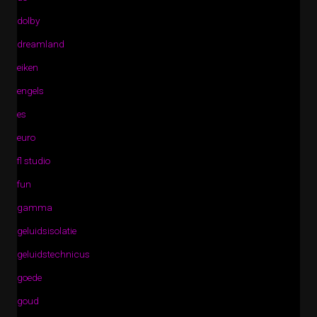
dolby
dreamland
eiken
engels
es
euro
fl studio
fun
gamma
geluidsisolatie
geluidstechnicus
goede
goud