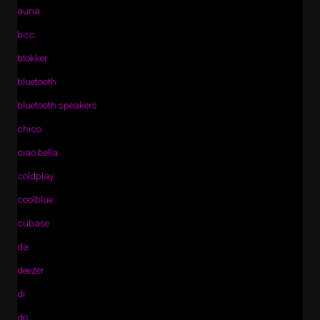
auna
bcc
blokker
bluetooth
bluetooth speakers
chico
ciao bella
coldplay
coolblue
cubase
da
deezer
di
do