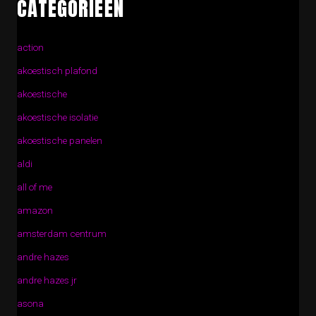
CATEGORIEËN
action
akoestisch plafond
akoestische
akoestische isolatie
akoestische panelen
aldi
all of me
amazon
amsterdam centrum
andre hazes
andre hazes jr
asona