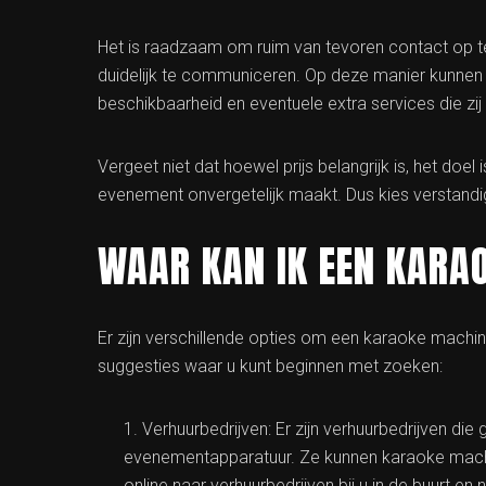
Het is raadzaam om ruim van tevoren contact op 
duidelijk te communiceren. Op deze manier kunnen zi
beschikbaarheid en eventuele extra services die zij
Vergeet niet dat hoewel prijs belangrijk is, het do
evenement onvergetelijk maakt. Dus kies verstandig
WAAR KAN IK EEN KARA
Er zijn verschillende opties om een karaoke machine 
suggesties waar u kunt beginnen met zoeken:
Verhuurbedrijven: Er zijn verhuurbedrijven die 
evenementapparatuur. Ze kunnen karaoke machi
online naar verhuurbedrijven bij u in de buurt 