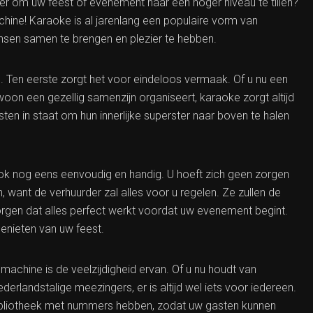
er om uw feest of evenement naar een hoger niveau te tillen?
ine! Karaoke is al jarenlang een populaire vorm van
nsen samen te brengen en plezier te hebben.
. Ten eerste zorgt het voor eindeloos vermaak. Of u nu een
woon een gezellig samenzijn organiseert, karaoke zorgt altijd
sten in staat om hun innerlijke superster naar boven te halen
ok nog eens eenvoudig en handig. U hoeft zich geen zorgen
, want de verhuurder zal alles voor u regelen. Ze zullen de
rgen dat alles perfect werkt voordat uw evenement begint.
genieten van uw feest.
achine is de veelzijdigheid ervan. Of u nu houdt van
erlandstalige meezingers, er is altijd wel iets voor iedereen.
ibliotheek met nummers hebben, zodat uw gasten kunnen