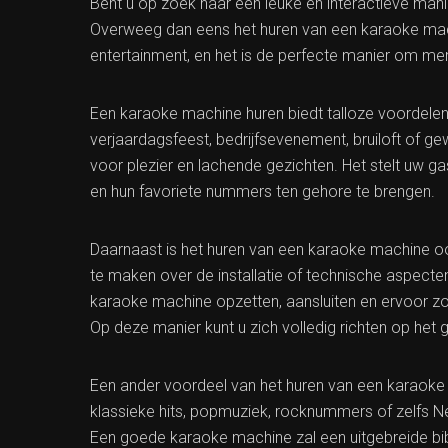
Bent u op zoek naar een leuke en interactieve mani
Overweeg dan eens het huren van een karaoke mach
entertainment, en het is de perfecte manier om me
Een karaoke machine huren biedt talloze voordelen
verjaardagsfeest, bedrijfsevenement, bruiloft of ge
voor plezier en lachende gezichten. Het stelt uw ga
en hun favoriete nummers ten gehore te brengen.
Daarnaast is het huren van een karaoke machine o
te maken over de installatie of technische aspecten
karaoke machine opzetten, aansluiten en ervoor zo
Op deze manier kunt u zich volledig richten op het 
Een ander voordeel van het huren van een karaoke m
klassieke hits, popmuziek, rocknummers of zelfs Ned
Een goede karaoke machine zal een uitgebreide b