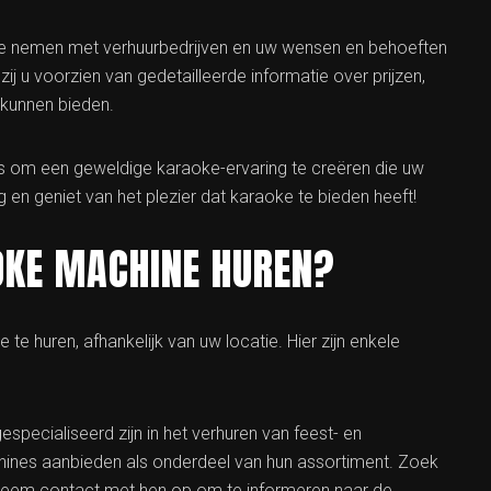
te nemen met verhuurbedrijven en uw wensen en behoeften
j u voorzien van gedetailleerde informatie over prijzen,
 kunnen bieden.
el is om een geweldige karaoke-ervaring te creëren die uw
 en geniet van het plezier dat karaoke te bieden heeft!
OKE MACHINE HUREN?
te huren, afhankelijk van uw locatie. Hier zijn enkele
gespecialiseerd zijn in het verhuren van feest- en
nes aanbieden als onderdeel van hun assortiment. Zoek
en neem contact met hen op om te informeren naar de