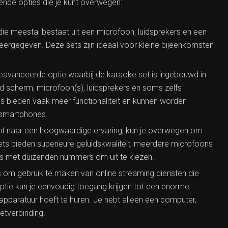
ende opties die je kunt overwegen:
die meestal bestaat uit een microfoon, luidsprekers en een
rgegeven. Deze sets zijn ideaal voor kleine bijeenkomsten
geavanceerde optie waarbij de karaoke set is ingebouwd in
 scherm, microfoon(s), luidsprekers en soms zelfs
s bieden vaak meer functionaliteit en kunnen worden
 smartphones.
ent naar een hoogwaardige ervaring, kun je overwegen om
ets bieden superieure geluidskwaliteit, meerdere microfoons
s met duizenden nummers om uit te kiezen.
s om gebruik te maken van online streaming diensten die
ptie kun je eenvoudig toegang krijgen tot een enorme
apparatuur hoeft te huren. Je hebt alleen een computer,
etverbinding.