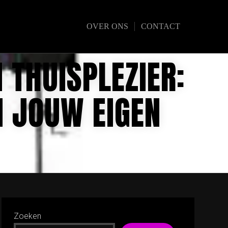
OVER ONS
CONTACT
 THUISPLEZIER:
N JOUW EIGEN
Zoeken