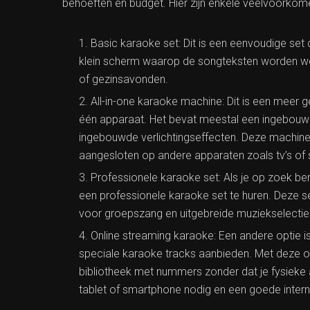
behoeften en budget. Hier zijn enkele veelvoorkom
Basic karaoke set: Dit is een eenvoudige set 
klein scherm waarop de songteksten worden wee
of gezinsavonden.
All-in-one karaoke machine: Dit is een meer 
één apparaat. Het bevat meestal een ingebouwd
ingebouwde verlichtingseffecten. Deze machine
aangesloten op andere apparaten zoals tv’s of
Professionele karaoke set: Als je op zoek b
een professionele karaoke set te huren. Deze s
voor groepszang en uitgebreide muziekselectie
Online streaming karaoke: Een andere optie i
speciale karaoke tracks aanbieden. Met deze o
bibliotheek met nummers zonder dat je fysieke 
tablet of smartphone nodig en een goede intern