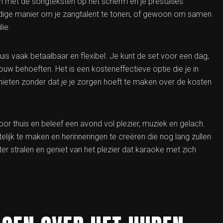
n met de songteksten op het scherm en je prestaties
eldige manier om je zangtalent te tonen, of gewoon om samen
lie.
is vaak betaalbaar en flexibel. Je kunt de set voor een dag,
ouw behoeften. Het is een kosteneffectieve optie die je in
nieten zonder dat je je zorgen hoeft te maken over de kosten
r thuis en beleef een avond vol plezier, muziek en gelach.
lijk te maken en herinneringen te creëren die nog lang zullen
 ster stralen en geniet van het plezier dat karaoke met zich