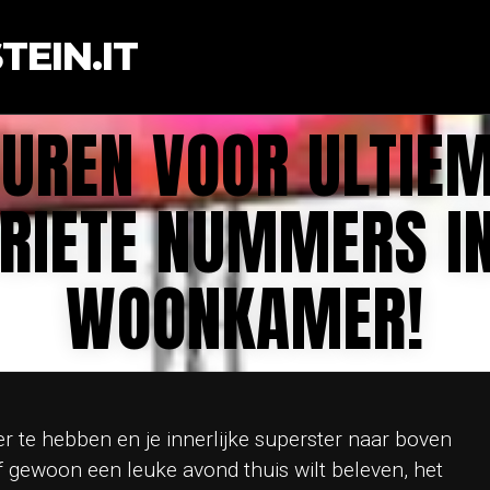
EIN.IT
UREN VOOR ULTIEM
ORIETE NUMMERS I
WOONKAMER!
r te hebben en je innerlijke superster naar boven
of gewoon een leuke avond thuis wilt beleven, het