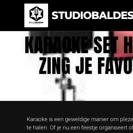
STUDIOBALDEST
KARAOKE SET H
ZING JE FAV
Karaoke is een geweldige manier om plezie
te halen. Of je nu een feestje organiseert 