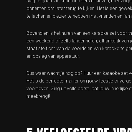
slag te gaan. Je kunt nummers uitkiezen, meezinge
opnemen om later terug te kijken. Het is een gew
te lachen en plezier te hebben met vrienden en fami
Bovendien is het huren van een karaoke set voor thu
een weekend of zelfs langer huren, afhankelijk van j
staat stelt om van de voordelen van karaoke te ge
en opslag van apparatuur.
Dus waar wacht je nog op? Huur een karaoke set voo
Het is de perfecte manier om jouw feestje onvergete
voortleven. Zing uit volle borst, laat jouw innerlijke
meebrengt!