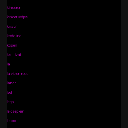
kinderen
kinderliedjes
knauf
kodaline
kopen
kruidvat
la
la vie en rose
landr
leef
lego
leidseplein
lenco