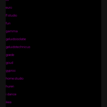
euro
fl studio
fun
gamma
geluidsisolatie
geluidstechnicus
goede
goud
gyproc
home studio
huren
i dance
ikea