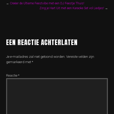
←
Creëer de Ultieme Feestvibe met een DJ Feestje Thuis!
Zing je Hart Uit met een Karaoke Set vol Liedjes!
→
EEN REACTIE ACHTERLATEN
Je e-mailadres zal niet getoond worden.
Vereiste velden zijn
gemarkeerd met
*
Reactie
*