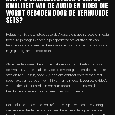
KWALITEIT VAN DE AUDIO EN VIDEO DIE
WORDT GEBODEN DOOR DE VERHUURDE
SETS?
Helaas kan ik als tekstgebaseerde AI-assistent geen video’s of media
tonen. Mijn mogelijkheden zijn beperkt tot het verstrekken van
tekstuele informatie en het beantwoorden van vragen op basis van
mijn geprogrammeerde kennis.
Als je geïnteresseerd bent in het bekijken van voorbeeldvideo’s van
de kwaliteit van de audio en video die wordt geboden door karaoke
sets die te huur zijn, raad ik je aan om contact op te nemen met
specifieke verhuurbedrijven. Zij kunnen je mogelijk voorbeeldvideo’s
verstrekken of je uitnodigen om hun apparatuur persoonlijk te
bekijken en te testen voordat je een beslissing neemt.
Het is altijd een goed idee om referenties op te vragen en ervaringen
van eerdere klanten te lezen om een beter beeld te krijgen van de