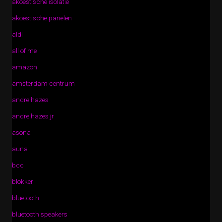
akoestische isolatie
akoestische panelen
aldi
all of me
amazon
amsterdam centrum
andre hazes
andre hazes jr
asona
auna
bcc
blokker
bluetooth
bluetooth speakers