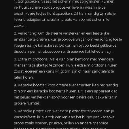
Songboeken: Naast het scherm met songteksten kunnen
verhuurbedrijven ook songboeken leveren waarin je de
beschikbare liedjes kunt opzoeken. Dit kan handig zijn als je
liever bladzijden omslaat in plaats van op het scherm te
zoeken.
Verlichting: Om de sfeer te versterken en een feestelijke
ambiance te creëren, kun je ook overwegen om verlichting toe te
voegen aan je karaoke set. Dit kunnen bijvoorbeeld gekleurde
discolampen, stroboscopen of draaiende lichteffecten zijn.
Extra microfoons: Als je van plan bent om met meerdere
mensen tegelijkertijd te zingen, kun je extra microfoons huren
zodat iedereen een kans krijgt om zijn of haar zangtalent te
laten horen.
Karaoke-booster: Voor grotere evenementen kan het handig
zijn om een karaoke-booster te huren. Dit is een apparaat dat
het geluid versterkt en zorgt voor een betere geluidskwaliteit in
grotere ruimtes.
Karaoke-props: Om wat extra plezier toe te voegen aan je
karaokefeest, kun je ook denken aan het huren van karaoke-
props zoals hoeden, pruiken, brillen en andere grappige