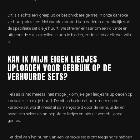
Dit is slechts een greep uit de beschikbare genres in onze karaoke
verhuurpakketten. Het exacte aanbod kan variëren afhankelijk van
de specifieke set die je huurt. We streven ernaar om een diverse en
uitgebreide muziekcollectie aan te bieden, zodat er voor elk wat wils
is.
KAN IK MIJN EIGEN LIEDJES
UPLOADEN VOOR GEBRUIK OP DE
VERHUURDE SETS?
Helaas is het meestal niet mogelijk om je eigen liedjes te uploaden op
karaoke sets die je huurt. De bibliotheek met nummers op de
karaoke set wordt meestal samengesteld door de verhuurder en
bevat een selectie van populaire liedjes en hits uit verschillende
genres.
Het doel van het huren van een karaoke set is om toegang te hebben