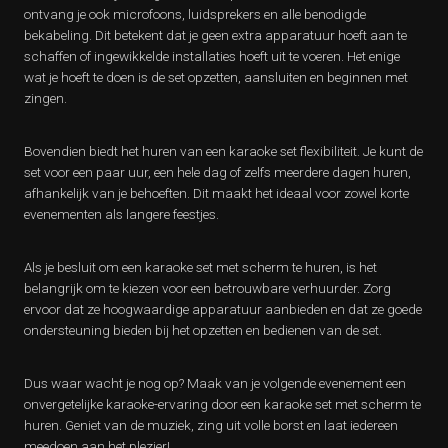
ontvang je ook microfoons, luidsprekers en alle benodigde
bekabeling. Dit betekent dat je geen extra apparatuur hoeft aan te
schaffen of ingewikkelde installaties hoeft uit te voeren. Het enige
wat je hoeft te doen is de set opzetten, aansluiten en beginnen met
zingen.
Bovendien biedt het huren van een karaoke set flexibiliteit. Je kunt de
set voor een paar uur, een hele dag of zelfs meerdere dagen huren,
afhankelijk van je behoeften. Dit maakt het ideaal voor zowel korte
evenementen als langere feestjes.
Als je besluit om een karaoke set met scherm te huren, is het
belangrijk om te kiezen voor een betrouwbare verhuurder. Zorg
ervoor dat ze hoogwaardige apparatuur aanbieden en dat ze goede
ondersteuning bieden bij het opzetten en bedienen van de set.
Dus waar wacht je nog op? Maak van je volgende evenement een
onvergetelijke karaoke-ervaring door een karaoke set met scherm te
huren. Geniet van de muziek, zing uit volle borst en laat iedereen
meedoen aan het plezier!