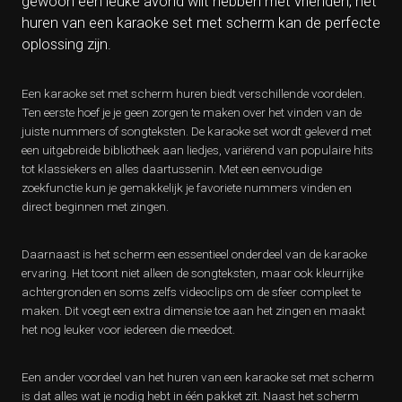
gewoon een leuke avond wilt hebben met vrienden, het
huren van een karaoke set met scherm kan de perfecte
oplossing zijn.
Een karaoke set met scherm huren biedt verschillende voordelen.
Ten eerste hoef je je geen zorgen te maken over het vinden van de
juiste nummers of songteksten. De karaoke set wordt geleverd met
een uitgebreide bibliotheek aan liedjes, variërend van populaire hits
tot klassiekers en alles daartussenin. Met een eenvoudige
zoekfunctie kun je gemakkelijk je favoriete nummers vinden en
direct beginnen met zingen.
Daarnaast is het scherm een essentieel onderdeel van de karaoke
ervaring. Het toont niet alleen de songteksten, maar ook kleurrijke
achtergronden en soms zelfs videoclips om de sfeer compleet te
maken. Dit voegt een extra dimensie toe aan het zingen en maakt
het nog leuker voor iedereen die meedoet.
Een ander voordeel van het huren van een karaoke set met scherm
is dat alles wat je nodig hebt in één pakket zit. Naast het scherm