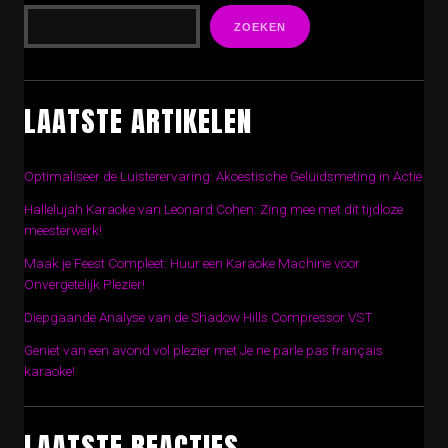
ZOEKEN
LAATSTE ARTIKELEN
Optimaliseer de Luisterervaring: Akoestische Geluidsmeting in Actie
Hallelujah Karaoke van Leonard Cohen: Zing mee met dit tijdloze
meesterwerk!
Maak je Feest Compleet: Huur een Karaoke Machine voor
Onvergetelijk Plezier!
Diepgaande Analyse van de Shadow Hills Compressor VST
Geniet van een avond vol plezier met Je ne parle pas français
karaoke!
LAATSTE REACTIES