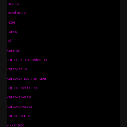
incatro
initial audio
inzee
itunes
jbl
karafun
karaoke bar amsterdam
karaoke fun
karaoke machine huren
karaoke set huren
karaoke versie
karaoke version
karaokeversie
kikkerland