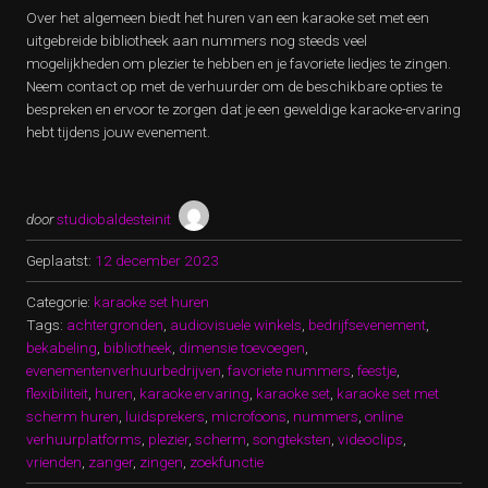
Over het algemeen biedt het huren van een karaoke set met een
uitgebreide bibliotheek aan nummers nog steeds veel
mogelijkheden om plezier te hebben en je favoriete liedjes te zingen.
Neem contact op met de verhuurder om de beschikbare opties te
bespreken en ervoor te zorgen dat je een geweldige karaoke-ervaring
hebt tijdens jouw evenement.
door
studiobaldesteinit
Geplaatst:
12 december 2023
Categorie:
karaoke set huren
Tags:
achtergronden
,
audiovisuele winkels
,
bedrijfsevenement
,
bekabeling
,
bibliotheek
,
dimensie toevoegen
,
evenementenverhuurbedrijven
,
favoriete nummers
,
feestje
,
flexibiliteit
,
huren
,
karaoke ervaring
,
karaoke set
,
karaoke set met
scherm huren
,
luidsprekers
,
microfoons
,
nummers
,
online
verhuurplatforms
,
plezier
,
scherm
,
songteksten
,
videoclips
,
vrienden
,
zanger
,
zingen
,
zoekfunctie