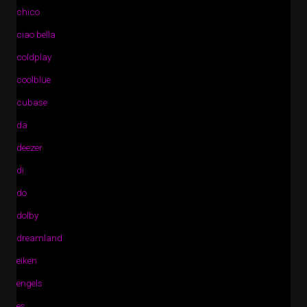
chico
ciao bella
coldplay
coolblue
cubase
da
deezer
di
do
dolby
dreamland
eiken
engels
es