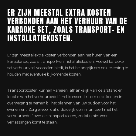
ER ZIJN MEESTAL EXTRA KOSTEN
VERBONDEN AAN HET VERHUUR VAN DE
KARAOKE SET, ZOALS TRANSPORT- EN
INSTALLATIEKOSTEN.
Er zijn meestal extra kosten verbonden aan het huren van een
karaoke set, zoals transport- en installatiekosten. Hoewel karaoke
set verhuur veel voordelen biedt, is het belangrijk om ook rekening te
houden met eventuele bijkomende kosten.
Transportkosten kunnen variëren, afhankelijk van de afstand en
locatie van het verhuurbedrijf. Het is essentieel om deze kosten in
overweging te nemen bij het plannen van uw budget voor het
evenement. Zorg ervoor dat u duidelijk communiceert met het
verhuurbedrijf over de transportkosten, zodat u niet voor
verrassingen komt te staan.