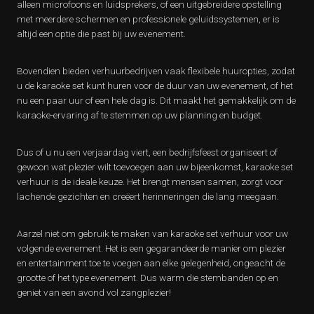
alleen microfoons en luidsprekers, of een uitgebreidere opstelling
met meerdere schermen en professionele geluidssystemen, er is
altijd een optie die past bij uw evenement.
Bovendien bieden verhuurbedrijven vaak flexibele huuropties, zodat
u de karaoke set kunt huren voor de duur van uw evenement, of het
nu een paar uur of een hele dag is. Dit maakt het gemakkelijk om de
karaoke-ervaring af te stemmen op uw planning en budget.
Dus of u nu een verjaardag viert, een bedrijfsfeest organiseert of
gewoon wat plezier wilt toevoegen aan uw bijeenkomst, karaoke set
verhuur is de ideale keuze. Het brengt mensen samen, zorgt voor
lachende gezichten en creëert herinneringen die lang meegaan.
Aarzel niet om gebruik te maken van karaoke set verhuur voor uw
volgende evenement. Het is een gegarandeerde manier om plezier
en entertainment toe te voegen aan elke gelegenheid, ongeacht de
grootte of het type evenement. Dus warm die stembanden op en
geniet van een avond vol zangplezier!