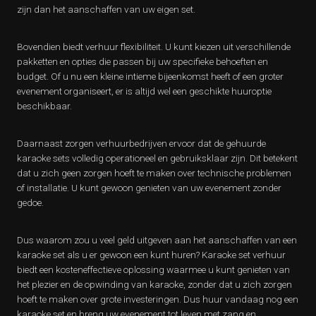
zijn dan het aanschaffen van uw eigen set.
Bovendien biedt verhuur flexibiliteit. U kunt kiezen uit verschillende
pakketten en opties die passen bij uw specifieke behoeften en
budget. Of u nu een kleine intieme bijeenkomst heeft of een groter
evenement organiseert, er is altijd wel een geschikte huuroptie
beschikbaar.
Daarnaast zorgen verhuurbedrijven ervoor dat de gehuurde
karaoke sets volledig operationeel en gebruiksklaar zijn. Dit betekent
dat u zich geen zorgen hoeft te maken over technische problemen
of installatie. U kunt gewoon genieten van uw evenement zonder
gedoe.
Dus waarom zou u veel geld uitgeven aan het aanschaffen van een
karaoke set als u er gewoon een kunt huren? Karaoke set verhuur
biedt een kosteneffectieve oplossing waarmee u kunt genieten van
het plezier en de opwinding van karaoke, zonder dat u zich zorgen
hoeft te maken over grote investeringen. Dus huur vandaag nog een
karaoke set en breng uw evenement tot leven met zang en