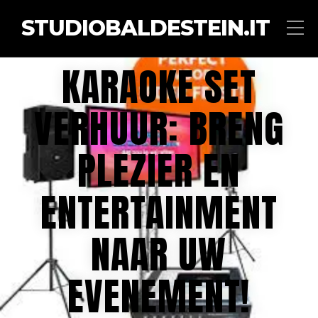
STUDIOBALDESTEIN.IT
KARAOKE SET
VERHUUR: BRENG
PLEZIER EN
ENTERTAINMENT
NAAR UW
EVENEMENT!