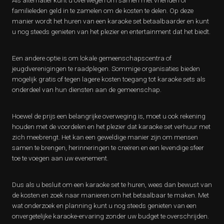
Als alternatief kunt u overwegen om samen met vrienden of
familieleden geld in te zamelen om de kosten te delen. Op deze
manier wordt het huren van een karaoke set betaalbaarder en kunt
u nog steeds genieten van het plezier en entertainment dat het biedt.
Een andere optie is om lokale gemeenschapscentra of
jeugdverenigingen te raadplegen. Sommige organisaties bieden
mogelijk gratis of tegen lagere kosten toegang tot karaoke sets als
onderdeel van hun diensten aan de gemeenschap.
Hoewel de prijs een belangrijke overweging is, moet u ook rekening
houden met de voordelen en het plezier dat karaoke set verhuur met
zich meebrengt. Het kan een geweldige manier zijn om mensen
samen te brengen, herinneringen te creëren en een levendige sfeer
toe te voegen aan uw evenement.
Dus als u besluit om een karaoke set te huren, wees dan bewust van
de kosten en zoek naar manieren om het betaalbaar te maken. Met
wat onderzoek en planning kunt u nog steeds genieten van een
onvergetelijke karaoke-ervaring zonder uw budget te overschrijden.