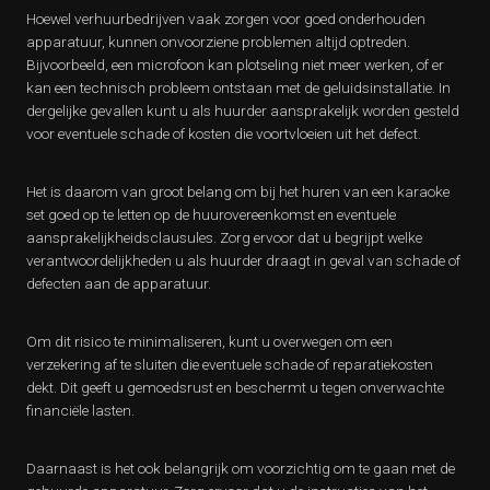
Hoewel verhuurbedrijven vaak zorgen voor goed onderhouden
apparatuur, kunnen onvoorziene problemen altijd optreden.
Bijvoorbeeld, een microfoon kan plotseling niet meer werken, of er
kan een technisch probleem ontstaan met de geluidsinstallatie. In
dergelijke gevallen kunt u als huurder aansprakelijk worden gesteld
voor eventuele schade of kosten die voortvloeien uit het defect.
Het is daarom van groot belang om bij het huren van een karaoke
set goed op te letten op de huurovereenkomst en eventuele
aansprakelijkheidsclausules. Zorg ervoor dat u begrijpt welke
verantwoordelijkheden u als huurder draagt in geval van schade of
defecten aan de apparatuur.
Om dit risico te minimaliseren, kunt u overwegen om een
verzekering af te sluiten die eventuele schade of reparatiekosten
dekt. Dit geeft u gemoedsrust en beschermt u tegen onverwachte
financiële lasten.
Daarnaast is het ook belangrijk om voorzichtig om te gaan met de