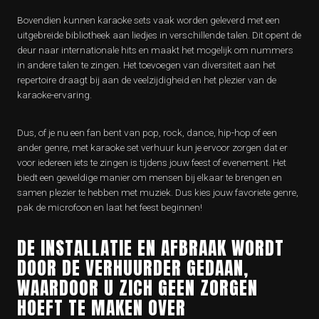
Bovendien kunnen karaoke sets vaak worden geleverd met een
uitgebreide bibliotheek aan liedjes in verschillende talen. Dit opent de
deur naar internationale hits en maakt het mogelijk om nummers
in andere talen te zingen. Het toevoegen van diversiteit aan het
repertoire draagt ​​bij aan de veelzijdigheid en het plezier van de
karaoke-ervaring.
Dus, of je nu een fan bent van pop, rock, dance, hip-hop of een
ander genre, met karaoke set verhuur kun je ervoor zorgen dat er
voor iedereen iets te zingen is tijdens jouw feest of evenement. Het
biedt een geweldige manier om mensen bij elkaar te brengen en
samen plezier te hebben met muziek. Dus kies jouw favoriete genre,
pak de microfoon en laat het feest beginnen!
DE INSTALLATIE EN AFBRAAK WORDT
DOOR DE VERHUURDER GEDAAN,
WAARDOOR U ZICH GEEN ZORGEN
HOEFT TE MAKEN OVER