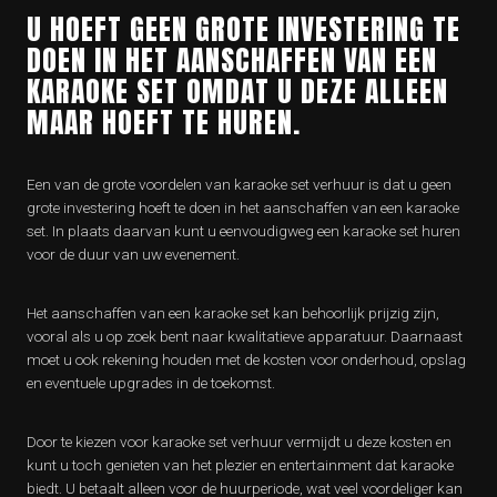
U HOEFT GEEN GROTE INVESTERING TE
DOEN IN HET AANSCHAFFEN VAN EEN
KARAOKE SET OMDAT U DEZE ALLEEN
MAAR HOEFT TE HUREN.
Een van de grote voordelen van karaoke set verhuur is dat u geen
grote investering hoeft te doen in het aanschaffen van een karaoke
set. In plaats daarvan kunt u eenvoudigweg een karaoke set huren
voor de duur van uw evenement.
Het aanschaffen van een karaoke set kan behoorlijk prijzig zijn,
vooral als u op zoek bent naar kwalitatieve apparatuur. Daarnaast
moet u ook rekening houden met de kosten voor onderhoud, opslag
en eventuele upgrades in de toekomst.
Door te kiezen voor karaoke set verhuur vermijdt u deze kosten en
kunt u toch genieten van het plezier en entertainment dat karaoke
biedt. U betaalt alleen voor de huurperiode, wat veel voordeliger kan