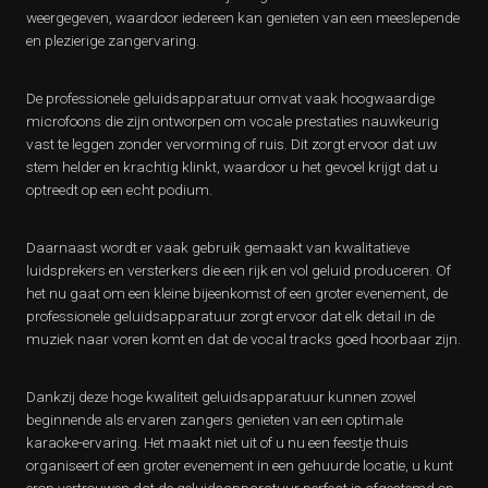
weergegeven, waardoor iedereen kan genieten van een meeslepende
en plezierige zangervaring.
De professionele geluidsapparatuur omvat vaak hoogwaardige
microfoons die zijn ontworpen om vocale prestaties nauwkeurig
vast te leggen zonder vervorming of ruis. Dit zorgt ervoor dat uw
stem helder en krachtig klinkt, waardoor u het gevoel krijgt dat u
optreedt op een echt podium.
Daarnaast wordt er vaak gebruik gemaakt van kwalitatieve
luidsprekers en versterkers die een rijk en vol geluid produceren. Of
het nu gaat om een kleine bijeenkomst of een groter evenement, de
professionele geluidsapparatuur zorgt ervoor dat elk detail in de
muziek naar voren komt en dat de vocal tracks goed hoorbaar zijn.
Dankzij deze hoge kwaliteit geluidsapparatuur kunnen zowel
beginnende als ervaren zangers genieten van een optimale
karaoke-ervaring. Het maakt niet uit of u nu een feestje thuis
organiseert of een groter evenement in een gehuurde locatie, u kunt