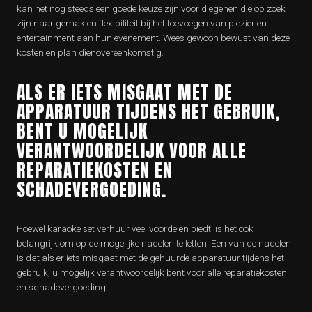
kan het nog steeds een goede keuze zijn voor diegenen die op zoek
zijn naar gemak en flexibiliteit bij het toevoegen van plezier en
entertainment aan hun evenement. Wees gewoon bewust van deze
kosten en plan dienovereenkomstig.
ALS ER IETS MISGAAT MET DE
APPARATUUR TIJDENS HET GEBRUIK,
BENT U MOGELIJK
VERANTWOORDELIJK VOOR ALLE
REPARATIEKOSTEN EN
SCHADEVERGOEDING.
Hoewel karaoke set verhuur veel voordelen biedt, is het ook
belangrijk om op de mogelijke nadelen te letten. Een van de nadelen
is dat als er iets misgaat met de gehuurde apparatuur tijdens het
gebruik, u mogelijk verantwoordelijk bent voor alle reparatiekosten
en schadevergoeding.