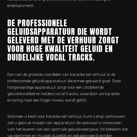
entertainment!
DE PROFESSIONELE
GELUIDSAPPARATUUR DIE WORDT
GELEVERD MET DE VERHUUR ZORGT
VOOR HOGE KWALITEIT GELUID EN
DUIDELIJKE VOCAL TRACKS.
Een van de grootste voordelen van karaoke set verhuur is de
professionele geluidsapparatuur die ermee gepaard gaat. Deze
hoogwaardige apparatuur zorgt voor een uitstekende
geluidskwaliteit en heldere vocal tracks, waardoor uw karaoke-
ervaring naar een hoger niveau wordt getild.
Wanneer u kiest voor karaoke set verhuur, kunt u erop vertrouwen
dat u gebruik maakt van apparatuur die speciaal is ontworpen
voor het leveren van een optimale geluidsweergave. Dit betekent dat
uw stemmen en muziek duidelijk en gebalanceerd worden