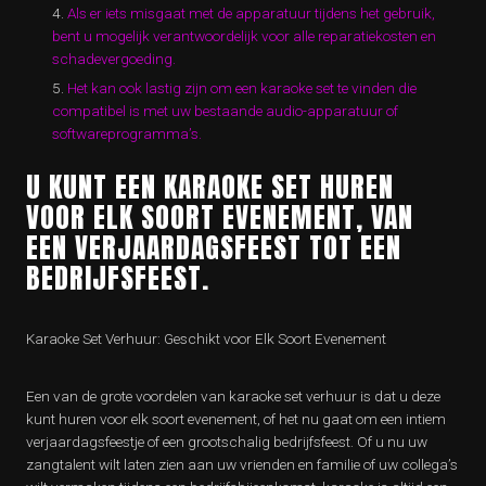
Als er iets misgaat met de apparatuur tijdens het gebruik,
bent u mogelijk verantwoordelijk voor alle reparatiekosten en
schadevergoeding.
Het kan ook lastig zijn om een karaoke set te vinden die
compatibel is met uw bestaande audio-apparatuur of
softwareprogramma’s.
U KUNT EEN KARAOKE SET HUREN
VOOR ELK SOORT EVENEMENT, VAN
EEN VERJAARDAGSFEEST TOT EEN
BEDRIJFSFEEST.
Karaoke Set Verhuur: Geschikt voor Elk Soort Evenement
Een van de grote voordelen van karaoke set verhuur is dat u deze
kunt huren voor elk soort evenement, of het nu gaat om een intiem
verjaardagsfeestje of een grootschalig bedrijfsfeest. Of u nu uw
zangtalent wilt laten zien aan uw vrienden en familie of uw collega’s