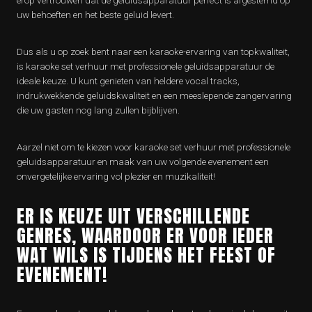
erop vertrouwen dat de geluidsapparatuur perfect is afgestemd op
uw behoeften en het beste geluid levert.
Dus als u op zoek bent naar een karaoke-ervaring van topkwaliteit,
is karaoke set verhuur met professionele geluidsapparatuur de
ideale keuze. U kunt genieten van heldere vocal tracks,
indrukwekkende geluidskwaliteit en een meeslepende zangervaring
die uw gasten nog lang zullen bijblijven.
Aarzel niet om te kiezen voor karaoke set verhuur met professionele
geluidsapparatuur en maak van uw volgende evenement een
onvergetelijke ervaring vol plezier en muzikaliteit!
ER IS KEUZE UIT VERSCHILLENDE
GENRES, WAARDOOR ER VOOR IEDER
WAT WILS IS TIJDENS HET FEEST OF
EVENEMENT!