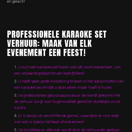
en gelach!
PROFESSIONELE KARAOKE SET
VERHUUR: MAAK VAN ELK
EVENEMENT EEN FEEST!
U kunt een karaoke set huren voor elk soort evenement, van
een verjaardagsfeest tot een bedrijfsfeest.
U hoeft geen grote investering te doen in het aanschaffen van
een karaoke set omdat u deze alleen maar hoeft te huren.
De professionele geluidsapparatuur die wordt geleverd met
de verhuur zorgt voor hoge kwaliteit geluid en duidelijke vocal
tracks.
Er is keuze uit verschillende genres, waardoor er voor ieder
wat wils is tijdens het feest of evenement!
De installatie en afbraak wordt door de verhuurder gedaan,