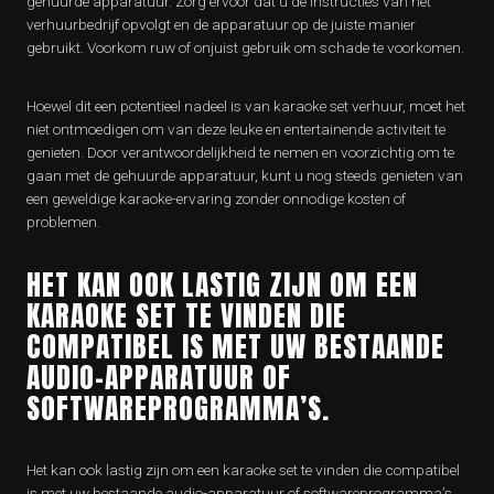
gehuurde apparatuur. Zorg ervoor dat u de instructies van het
verhuurbedrijf opvolgt en de apparatuur op de juiste manier
gebruikt. Voorkom ruw of onjuist gebruik om schade te voorkomen.
Hoewel dit een potentieel nadeel is van karaoke set verhuur, moet het
niet ontmoedigen om van deze leuke en entertainende activiteit te
genieten. Door verantwoordelijkheid te nemen en voorzichtig om te
gaan met de gehuurde apparatuur, kunt u nog steeds genieten van
een geweldige karaoke-ervaring zonder onnodige kosten of
problemen.
HET KAN OOK LASTIG ZIJN OM EEN
KARAOKE SET TE VINDEN DIE
COMPATIBEL IS MET UW BESTAANDE
AUDIO-APPARATUUR OF
SOFTWAREPROGRAMMA’S.
Het kan ook lastig zijn om een karaoke set te vinden die compatibel
is met uw bestaande audio-apparatuur of softwareprogramma’s.