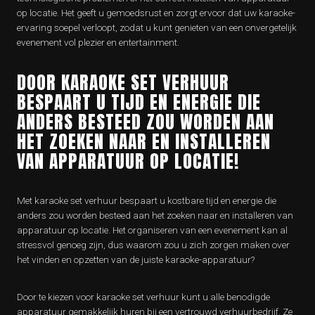
op locatie. Het geeft u gemoedsrust en zorgt ervoor dat uw karaoke-
ervaring soepel verloopt, zodat u kunt genieten van een onvergetelijk
evenement vol plezier en entertainment.
DOOR KARAOKE SET VERHUUR
BESPAART U TIJD EN ENERGIE DIE
ANDERS BESTEED ZOU WORDEN AAN
HET ZOEKEN NAAR EN INSTALLEREN
VAN APPARATUUR OP LOCATIE!
Met karaoke set verhuur bespaart u kostbare tijd en energie die
anders zou worden besteed aan het zoeken naar en installeren van
apparatuur op locatie. Het organiseren van een evenement kan al
stressvol genoeg zijn, dus waarom zou u zich zorgen maken over
het vinden en opzetten van de juiste karaoke-apparatuur?
Door te kiezen voor karaoke set verhuur kunt u alle benodigde
apparatuur gemakkelijk huren bij een vertrouwd verhuurbedrijf. Ze