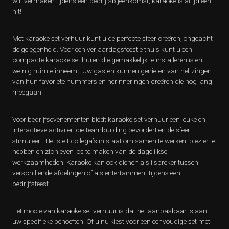
wilt vermaken tijdens een bedrijfsbijeenkomst, karaoke is altijd een
hit!
Met karaoke set verhuur kunt u de perfecte sfeer creëren, ongeacht
de gelegenheid. Voor een verjaardagsfeestje thuis kunt u een
compacte karaoke set huren die gemakkelijk te installeren is en
weinig ruimte inneemt. Uw gasten kunnen genieten van het zingen
van hun favoriete nummers en herinneringen creëren die nog lang
meegaan.
Voor bedrijfsevenementen biedt karaoke set verhuur een leuke en
interactieve activiteit die teambuilding bevordert en de sfeer
stimuleert. Het stelt collega’s in staat om samen te werken, plezier te
hebben en zich even los te maken van de dagelijkse
werkzaamheden. Karaoke kan ook dienen als ijsbreker tussen
verschillende afdelingen of als entertainment tijdens een
bedrijfsfeest.
Het mooie van karaoke set verhuur is dat het aanpasbaar is aan
uw specifieke behoeften. Of u nu kiest voor een eenvoudige set met