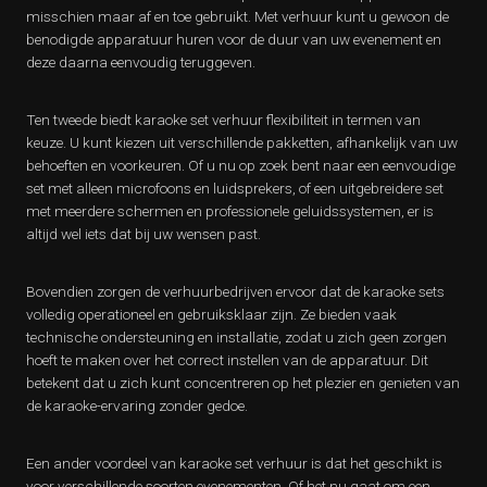
misschien maar af en toe gebruikt. Met verhuur kunt u gewoon de
benodigde apparatuur huren voor de duur van uw evenement en
deze daarna eenvoudig teruggeven.
Ten tweede biedt karaoke set verhuur flexibiliteit in termen van
keuze. U kunt kiezen uit verschillende pakketten, afhankelijk van uw
behoeften en voorkeuren. Of u nu op zoek bent naar een eenvoudige
set met alleen microfoons en luidsprekers, of een uitgebreidere set
met meerdere schermen en professionele geluidssystemen, er is
altijd wel iets dat bij uw wensen past.
Bovendien zorgen de verhuurbedrijven ervoor dat de karaoke sets
volledig operationeel en gebruiksklaar zijn. Ze bieden vaak
technische ondersteuning en installatie, zodat u zich geen zorgen
hoeft te maken over het correct instellen van de apparatuur. Dit
betekent dat u zich kunt concentreren op het plezier en genieten van
de karaoke-ervaring zonder gedoe.
Een ander voordeel van karaoke set verhuur is dat het geschikt is
voor verschillende soorten evenementen. Of het nu gaat om een