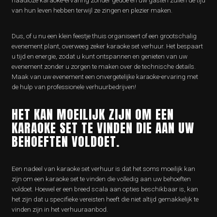
naadloze karaoke-ervaring zonder gedoe en uw gasten zullen de tijd
van hun leven hebben terwijl ze zingen en plezier maken.
Dus, of u nu een klein feestje thuis organiseert of een grootschalig
evenement plant, overweeg zeker karaoke set verhuur. Het bespaart
u tijd en energie, zodat u kunt ontspannen en genieten van uw
evenement zonder u zorgen te maken over de technische details.
Maak van uw evenement een onvergetelijke karaoke-ervaring met
de hulp van professionele verhuurbedrijven!
HET KAN MOEILIJK ZIJN OM EEN
KARAOKE SET TE VINDEN DIE AAN UW
BEHOEFTEN VOLDOET.
Een nadeel van karaoke set verhuur is dat het soms moeilijk kan
zijn om een karaoke set te vinden die volledig aan uw behoeften
voldoet. Hoewel er een breed scala aan opties beschikbaar is, kan
het zijn dat u specifieke vereisten heeft die niet altijd gemakkelijk te
vinden zijn in het verhuuraanbod.