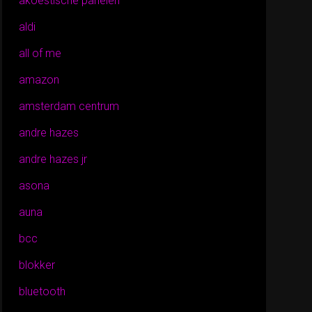
akoestische panelen
aldi
all of me
amazon
amsterdam centrum
andre hazes
andre hazes jr
asona
auna
bcc
blokker
bluetooth