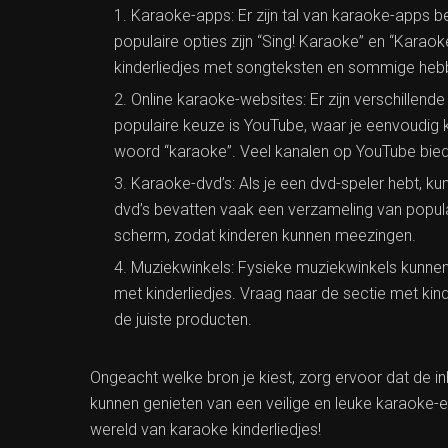
Karaoke-apps: Er zijn tal van karaoke-apps b
populaire opties zijn “Sing! Karaoke” en “Karao
kinderliedjes met songteksten en sommige hebben
Online karaoke-websites: Er zijn verschillend
populaire keuze is YouTube, waar je eenvoudig 
woord “karaoke”. Veel kanalen op YouTube bied
Karaoke-dvd’s: Als je een dvd-speler hebt, k
dvd’s bevatten vaak een verzameling van popula
scherm, zodat kinderen kunnen meezingen.
Muziekwinkels: Fysieke muziekwinkels kunnen
met kinderliedjes. Vraag naar de sectie met kin
de juiste producten.
Ongeacht welke bron je kiest, zorg ervoor dat de inh
kunnen genieten van een veilige en leuke karaoke-er
wereld van karaoke kinderliedjes!