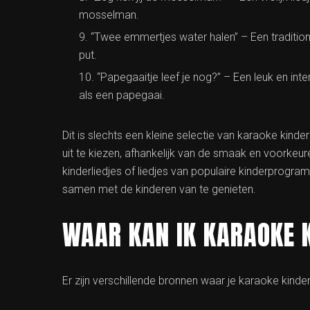
mosselman.
“Twee emmertjes water halen” – Een traditione
put.
“Papegaaitje leef je nog?” – Een leuk en in
als een papegaai.
Dit is slechts een kleine selectie van karaoke kinder
uit te kiezen, afhankelijk van de smaak en voorkeure
kinderliedjes of liedjes van populaire kinderprogra
samen met de kinderen van te genieten.
WAAR KAN IK KARAOKE K
Er zijn verschillende bronnen waar je karaoke kinderl