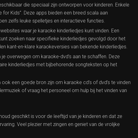
eschikbaar die speciaal zijn ontworpen voor kinderen. Enkele
ke for Kids”. Deze apps bieden een breed scala aan
 zelfs leuke spelletjes en interactieve functies.
e websites waar je karaoke kinderliedjes kunt vinden. Een
kunt zoeken naar specifieke kinderliedjes gevolgd door het
en kant-en-klare karaokeversies van bekende kinderliedjes.
un je overwegen om karaoke-dvd’s aan te schaffen. Deze
ire kinderliedjes met bijbehorende songteksten op het
 ook een goede bron zijn om karaoke cd’s of dvd’s te vinden
dermuziek of vraag het personeel om hulp bij het vinden van
oud geschikt is voor de leeftijd van je kinderen en dat ze
varing. Veel plezier met zingen en geniet van de vrolijke