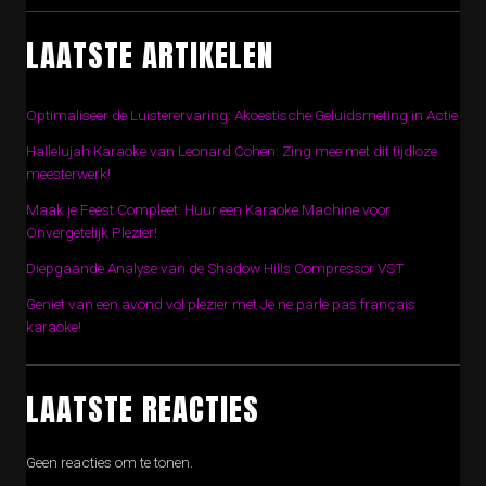
LAATSTE ARTIKELEN
Optimaliseer de Luisterervaring: Akoestische Geluidsmeting in Actie
Hallelujah Karaoke van Leonard Cohen: Zing mee met dit tijdloze
meesterwerk!
Maak je Feest Compleet: Huur een Karaoke Machine voor
Onvergetelijk Plezier!
Diepgaande Analyse van de Shadow Hills Compressor VST
Geniet van een avond vol plezier met Je ne parle pas français
karaoke!
LAATSTE REACTIES
Geen reacties om te tonen.