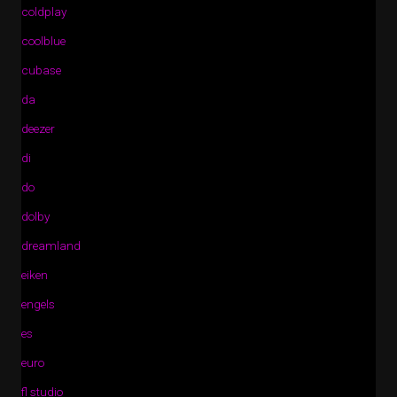
coldplay
coolblue
cubase
da
deezer
di
do
dolby
dreamland
eiken
engels
es
euro
fl studio