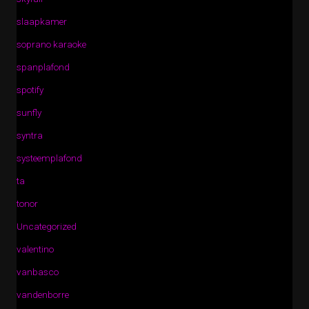
slaapkamer
soprano karaoke
spanplafond
spotify
sunfly
syntra
systeemplafond
ta
tonor
Uncategorized
valentino
vanbasco
vandenborre