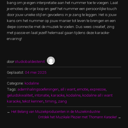
bang om je eigen interpretatie aan het nummer toe te voegen. Laat
je emoties de vrije loop en geef het nummer een persoonlijke touch
door jouw unieke stijl en gevoelens in je zang te leggen. Het is jouw
kans om het nummer op jouw manier tot leven te brengen en een
diepe connectie met de muziek te voelen. Dus wees creatief, zing
met passie en laat jezelf helemaal gaan tijdens deze karaoke-
ervaring!
door
studiobaldesteinit
Geplaatst:
04 mei 2025
Categorie:
kodaline
Tags:
ademhalingsoefeningen
,
all i want
,
emotie
,
expressie
,
geluidskwaliteit
,
intonatie
,
karaoke
,
kodaline
,
kodaline all i want
karaoke
,
tekst kennen
,
timing
,
zang
←
Het Belang van Muziekproducenten in de Muziekindustrie
Ontdek het Muzikale Plezier met Thomann Karaoke!
→