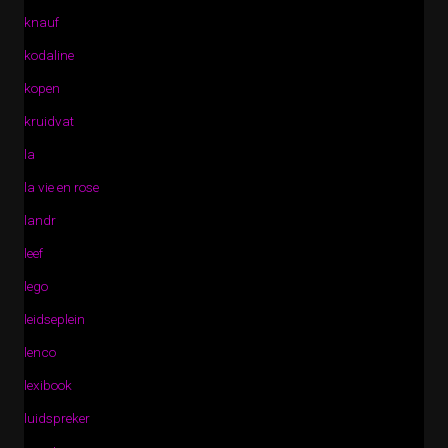
knauf
kodaline
kopen
kruidvat
la
la vie en rose
landr
leef
lego
leidseplein
lenco
lexibook
luidspreker