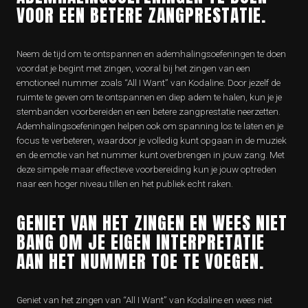
VOOR EEN BETERE ZANGPRESTATIE.
Neem de tijd om te ontspannen en ademhalingsoefeningen te doen
voordat je begint met zingen, vooral bij het zingen van een
emotioneel nummer zoals “All I Want” van Kodaline. Door jezelf de
ruimte te geven om te ontspannen en diep adem te halen, kun je je
stembanden voorbereiden en een betere zangprestatie neerzetten.
Ademhalingsoefeningen helpen ook om spanning los te laten en je
focus te verbeteren, waardoor je volledig kunt opgaan in de muziek
en de emotie van het nummer kunt overbrengen in jouw zang. Met
deze simpele maar effectieve voorbereiding kun je jouw optreden
naar een hoger niveau tillen en het publiek echt raken.
GENIET VAN HET ZINGEN EN WEES NIET
BANG OM JE EIGEN INTERPRETATIE
AAN HET NUMMER TOE TE VOEGEN.
Geniet van het zingen van “All I Want” van Kodaline en wees niet