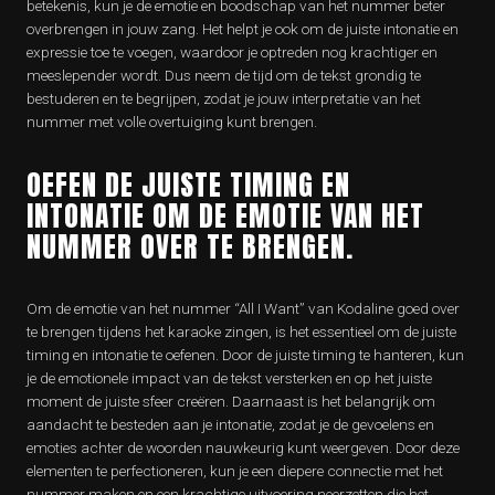
betekenis, kun je de emotie en boodschap van het nummer beter
overbrengen in jouw zang. Het helpt je ook om de juiste intonatie en
expressie toe te voegen, waardoor je optreden nog krachtiger en
meeslepender wordt. Dus neem de tijd om de tekst grondig te
bestuderen en te begrijpen, zodat je jouw interpretatie van het
nummer met volle overtuiging kunt brengen.
OEFEN DE JUISTE TIMING EN
INTONATIE OM DE EMOTIE VAN HET
NUMMER OVER TE BRENGEN.
Om de emotie van het nummer “All I Want” van Kodaline goed over
te brengen tijdens het karaoke zingen, is het essentieel om de juiste
timing en intonatie te oefenen. Door de juiste timing te hanteren, kun
je de emotionele impact van de tekst versterken en op het juiste
moment de juiste sfeer creëren. Daarnaast is het belangrijk om
aandacht te besteden aan je intonatie, zodat je de gevoelens en
emoties achter de woorden nauwkeurig kunt weergeven. Door deze
elementen te perfectioneren, kun je een diepere connectie met het
nummer maken en een krachtige uitvoering neerzetten die het