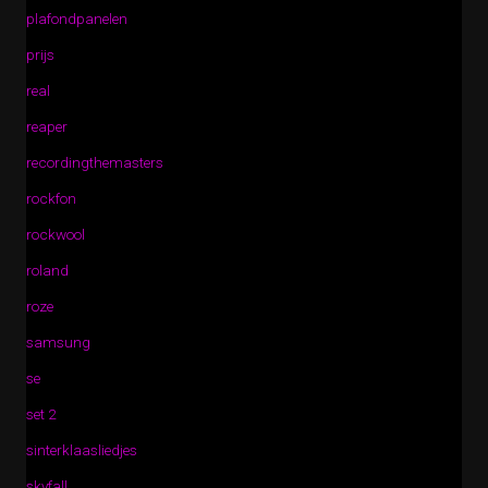
plafondpanelen
prijs
real
reaper
recordingthemasters
rockfon
rockwool
roland
roze
samsung
se
set 2
sinterklaasliedjes
skyfall