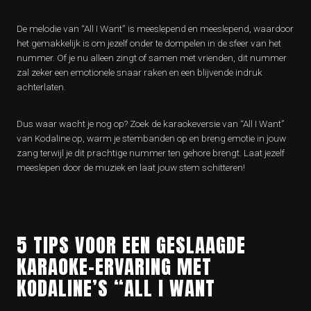
De melodie van “All I Want” is meeslepend en meeslepend, waardoor
het gemakkelijk is om jezelf onder te dompelen in de sfeer van het
nummer. Of je nu alleen zingt of samen met vrienden, dit nummer
zal zeker een emotionele snaar raken en een blijvende indruk
achterlaten.
Dus waar wacht je nog op? Zoek de karaokeversie van “All I Want”
van Kodaline op, warm je stembanden op en breng emotie in jouw
zang terwijl je dit prachtige nummer ten gehore brengt. Laat jezelf
meeslepen door de muziek en laat jouw stem schitteren!
5 TIPS VOOR EEN GESLAAGDE
KARAOKE-ERVARING MET
KODALINE’S “ALL I WANT