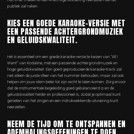
publiek zal raken.
KIES EEN GOEDE KARAOKE-VERSIE MET
EEN PASSENDE ACHTERGRONDMUZIEK
EN GELUIDSKWALITEIT.
Het is essentieel om een goede karaoke-versie te kiezen van “All I
Want” van Kodaline, met een passende achtergrondmuziek en
hoge geluidskwaliteit. Een goed geproduceerde karaoke-track zal
niet alleen de juiste sfeer van het nummer behouden, maar zal ook
helpen om jouw stem beter tot zijn recht te laten komen. Zorg ervoor
dat de instrumentale begeleiding goed gebalanceerd is en de
geluidskwaliteit helder en professioneel is, zodat je optimaal kunt
genieten van het zingen en een indrukwekkende uitvoering kunt
neerzetten.
NEEM DE TIJD OM TE ONTSPANNEN EN
ADEMHALINGSOEFENINGEN TE DOEN