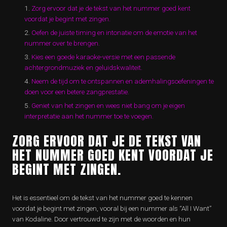
Zorg ervoor dat je de tekst van het nummer goed kent
voordat je begint met zingen.
Oefen de juiste timing en intonatie om de emotie van het
nummer over te brengen.
Kies een goede karaoke-versie met een passende
achtergrondmuziek en geluidskwaliteit.
Neem de tijd om te ontspannen en ademhalingsoefeningen te
doen voor een betere zangprestatie.
Geniet van het zingen en wees niet bang om je eigen
interpretatie aan het nummer toe te voegen.
ZORG ERVOOR DAT JE DE TEKST VAN
HET NUMMER GOED KENT VOORDAT JE
BEGINT MET ZINGEN.
Het is essentieel om de tekst van het nummer goed te kennen
voordat je begint met zingen, vooral bij een nummer als “All I Want”
van Kodaline. Door vertrouwd te zijn met de woorden en hun