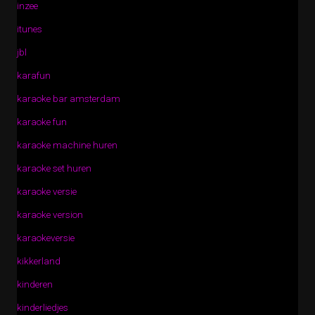
inzee
itunes
jbl
karafun
karaoke bar amsterdam
karaoke fun
karaoke machine huren
karaoke set huren
karaoke versie
karaoke version
karaokeversie
kikkerland
kinderen
kinderliedjes