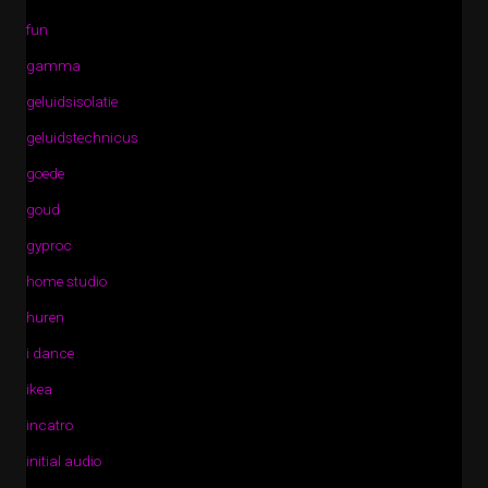
fun
gamma
geluidsisolatie
geluidstechnicus
goede
goud
gyproc
home studio
huren
i dance
ikea
incatro
initial audio