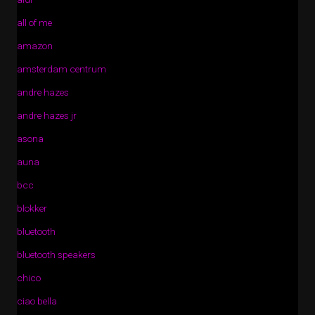
all of me
amazon
amsterdam centrum
andre hazes
andre hazes jr
asona
auna
bcc
blokker
bluetooth
bluetooth speakers
chico
ciao bella