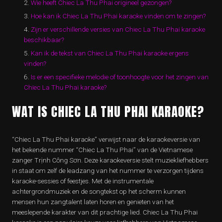
Wie heeft Chiec La Thu Phai origineel gezongen?
Hoe kan ik Chiec La Thu Phai karaoke vinden om te zingen?
Zijn er verschillende versies van Chiec La Thu Phai karaoke
beschikbaar?
Kan ik de tekst van Chiec La Thu Phai karaoke ergens
vinden?
Is er een specifieke melodie of toonhoogte voor het zingen van
Chiec La Thu Phai karaoke?
WAT IS CHIEC LA THU PHAI KARAOKE?
“Chiec La Thu Phai karaoke” verwijst naar de karaokeversie van
het bekende nummer “Chiec La Thu Phai” van de Vietnamese
zanger Trịnh Công Sơn. Deze karaokeversie stelt muziekliefhebbers
in staat om zelf de leadzang van het nummer te verzorgen tijdens
karaoke-sessies of feestjes. Met de instrumentale
achtergrondmuziek en de songtekst op het scherm kunnen
mensen hun zangtalent laten horen en genieten van het
meeslepende karakter van dit prachtige lied. Chiec La Thu Phai