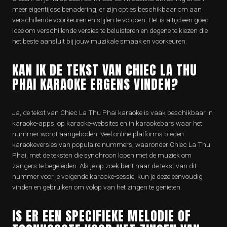
meer eigentijdse benadering, er zijn opties beschikbaar om aan
verschillende voorkeuren en stijlen te voldoen. Het is altijd een goed
idee om verschillende versies te beluisteren en degene te kiezen die
het beste aansluit bij jouw muzikale smaak en voorkeuren.
KAN IK DE TEKST VAN CHIEC LA THU
PHAI KARAOKE ERGENS VINDEN?
Ja, de tekst van Chiec La Thu Phai karaoke is vaak beschikbaar in
karaoke-apps, op karaoke-websites en in karaokebars waar het
nummer wordt aangeboden. Veel online platforms bieden
karaokeversies van populaire nummers, waaronder Chiec La Thu
Phai, met de teksten die synchroon lopen met de muziek om
zangers te begeleiden. Als je op zoek bent naar de tekst van dit
nummer voor je volgende karaoke-sessie, kun je deze eenvoudig
vinden en gebruiken om volop van het zingen te genieten.
IS ER EEN SPECIFIEKE MELODIE OF