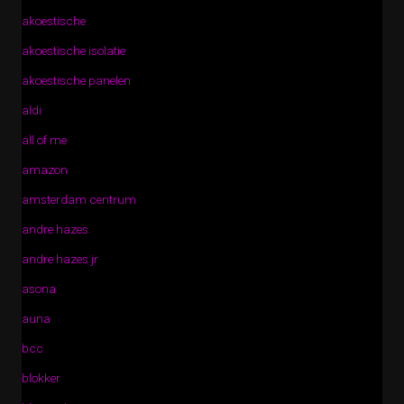
akoestische
akoestische isolatie
akoestische panelen
aldi
all of me
amazon
amsterdam centrum
andre hazes
andre hazes jr
asona
auna
bcc
blokker