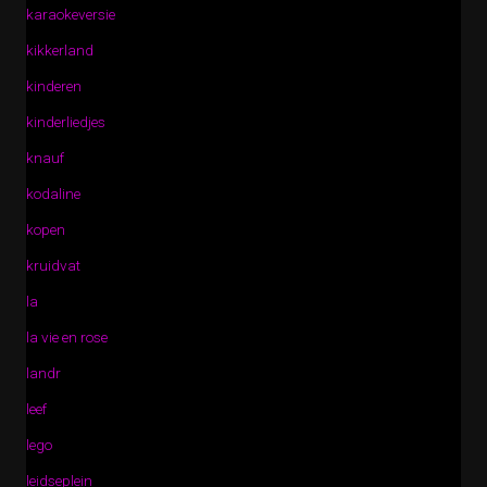
karaokeversie
kikkerland
kinderen
kinderliedjes
knauf
kodaline
kopen
kruidvat
la
la vie en rose
landr
leef
lego
leidseplein