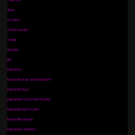
ikea
incatro
initial audio
inzee
itunes
jbl
karafun
karaoke bar amsterdam
karaoke fun
karaoke machine huren
karaoke set huren
karaoke versie
karaoke version