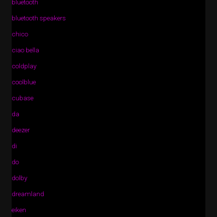
bluetooth
bluetooth speakers
chico
ciao bella
coldplay
coolblue
cubase
da
deezer
di
do
dolby
dreamland
eiken