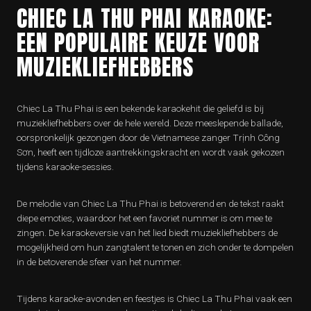
CHIEC LA THU PHAI KARAOKE:
EEN POPULAIRE KEUZE VOOR
MUZIEKLIEFHEBBERS
Chiec La Thu Phai is een bekende karaokehit die geliefd is bij
muziekliefhebbers over de hele wereld. Deze meeslepende ballade,
oorspronkelijk gezongen door de Vietnamese zanger Trịnh Công
Sơn, heeft een tijdloze aantrekkingskracht en wordt vaak gekozen
tijdens karaoke-sessies.
De melodie van Chiec La Thu Phai is betoverend en de tekst raakt
diepe emoties, waardoor het een favoriet nummer is om mee te
zingen. De karaokeversie van het lied biedt muziekliefhebbers de
mogelijkheid om hun zangtalent te tonen en zich onder te dompelen
in de betoverende sfeer van het nummer.
Tijdens karaoke-avonden en feestjes is Chiec La Thu Phai vaak een