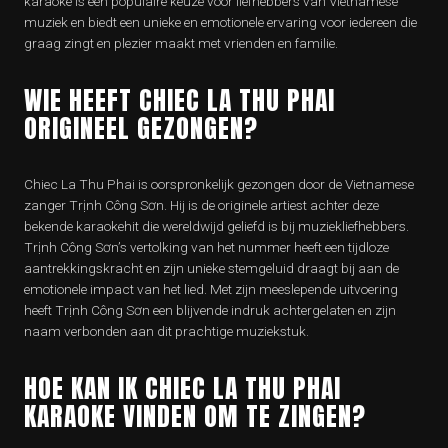
karaoke is een populaire keuze voor liefhebbers van Vietnamese
muziek en biedt een unieke en emotionele ervaring voor iedereen die
graag zingt en plezier maakt met vrienden en familie.
WIE HEEFT CHIEC LA THU PHAI
ORIGINEEL GEZONGEN?
Chiec La Thu Phai is oorspronkelijk gezongen door de Vietnamese
zanger Trịnh Công Sơn. Hij is de originele artiest achter deze
bekende karaokehit die wereldwijd geliefd is bij muziekliefhebbers.
Trịnh Công Sơn’s vertolking van het nummer heeft een tijdloze
aantrekkingskracht en zijn unieke stemgeluid draagt bij aan de
emotionele impact van het lied. Met zijn meeslepende uitvoering
heeft Trịnh Công Sơn een blijvende indruk achtergelaten en zijn
naam verbonden aan dit prachtige muziekstuk.
HOE KAN IK CHIEC LA THU PHAI
KARAOKE VINDEN OM TE ZINGEN?