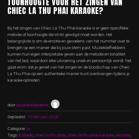
TOONHOOGTE VOOR HET ZINGEN VAN
CHIEC LA THU PHAI KARAOKE?
Bij het zingen van Chiec La Thu Phai karaoke is er geen specifieke
melodie of toonhoogte die strikt gevolgd moet worden. Het
belangrijkste is om de emotie en gevoelens van het nummer over te
brengen op een manier die bij jouw stem past. Muziekliefhebbers
kunnen hun eigen interpretatie geven aan de melodie en tonaliteit
van het lied, waardoor elke uitvoering uniek en persoonlijk wordt. Het
gaat erom dat je geniet van het zingen en de boodschap van Chiec
La Thu Phai op een authentieke manier kunt overbrengen tijdens je
karaoke-optreden.
door
studiobaldesteinit
Geplaatst:
10 februari 2026
Categorie:
la
Tags:
ballade
,
chiec la thu phai
,
chiec la thu phai karaoke
,
emoties
,