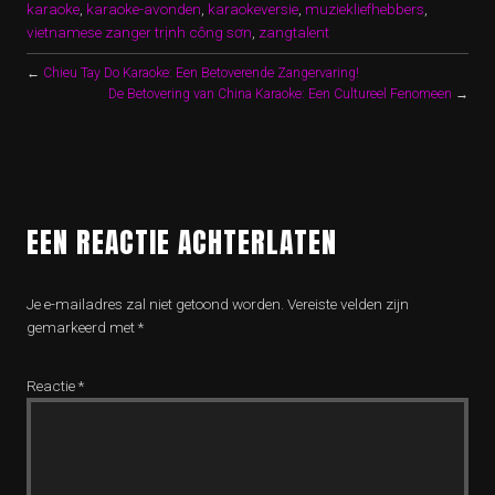
karaoke
,
karaoke-avonden
,
karaokeversie
,
muziekliefhebbers
,
vietnamese zanger trịnh công sơn
,
zangtalent
←
Chieu Tay Do Karaoke: Een Betoverende Zangervaring!
De Betovering van China Karaoke: Een Cultureel Fenomeen
→
EEN REACTIE ACHTERLATEN
Je e-mailadres zal niet getoond worden.
Vereiste velden zijn
gemarkeerd met
*
Reactie
*