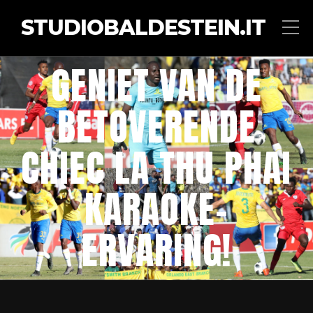
STUDIOBALDESTEIN.IT
GENIET VAN DE
BETOVERENDE
CHIEC LA THU PHAI
KARAOKE-
ERVARING!