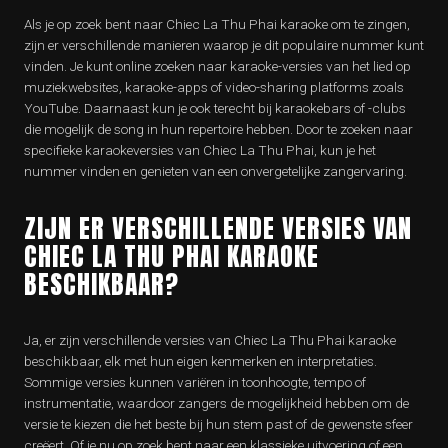
Als je op zoek bent naar Chiec La Thu Phai karaoke om te zingen,
zijn er verschillende manieren waarop je dit populaire nummer kunt
vinden. Je kunt online zoeken naar karaoke-versies van het lied op
muziekwebsites, karaoke-apps of video-sharing platforms zoals
YouTube. Daarnaast kun je ook terecht bij karaokebars of -clubs
die mogelijk de song in hun repertoire hebben. Door te zoeken naar
specifieke karaokeversies van Chiec La Thu Phai, kun je het
nummer vinden en genieten van een onvergetelijke zangervaring.
ZIJN ER VERSCHILLENDE VERSIES VAN
CHIEC LA THU PHAI KARAOKE
BESCHIKBAAR?
Ja, er zijn verschillende versies van Chiec La Thu Phai karaoke
beschikbaar, elk met hun eigen kenmerken en interpretaties.
Sommige versies kunnen variëren in toonhoogte, tempo of
instrumentatie, waardoor zangers de mogelijkheid hebben om de
versie te kiezen die het beste bij hun stem past of de gewenste sfeer
creëert. Of je nu op zoek bent naar een klassieke uitvoering of een