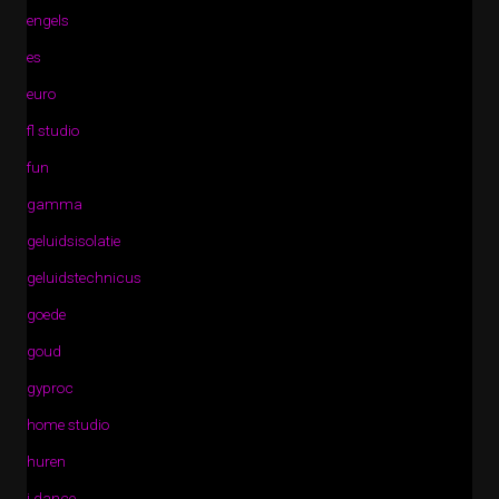
engels
es
euro
fl studio
fun
gamma
geluidsisolatie
geluidstechnicus
goede
goud
gyproc
home studio
huren
i dance