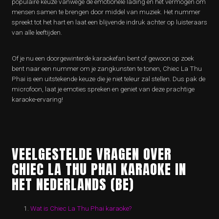
populaire keuze vanwege de emotionele lading en het vermogen om
mensen samen te brengen door middel van muziek. Het nummer
spreekt tot het hart en laat een blijvende indruk achter op luisteraars
van alle leeftijden.
Of je nu een doorgewinterde karaokefan bent of gewoon op zoek
bent naar een nummer om je zangkunsten te tonen, Chiec La Thu
Phai is een uitstekende keuze die je niet teleur zal stellen. Dus pak de
microfoon, laat je emoties spreken en geniet van deze prachtige
karaoke-ervaring!
VEELGESTELDE VRAGEN OVER
CHIEC LA THU PHAI KARAOKE IN
HET NEDERLANDS (BE)
Wat is Chiec La Thu Phai karaoke?