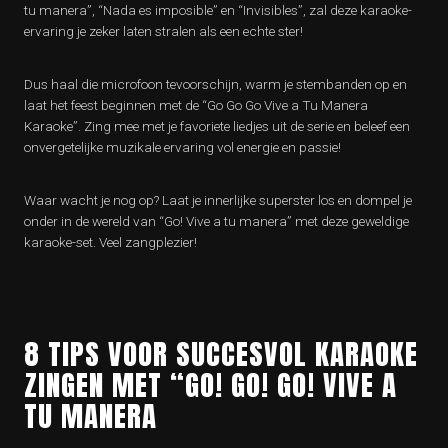
tu manera”, “Nada es imposible” en “Invisibles”, zal deze karaoke-
ervaring je zeker laten stralen als een echte ster!
Dus haal die microfoon tevoorschijn, warm je stembanden op en
laat het feest beginnen met de “Go Go Go Vive a Tu Manera
Karaoke”. Zing mee met je favoriete liedjes uit de serie en beleef een
onvergetelijke muzikale ervaring vol energie en passie!
Waar wacht je nog op? Laat je innerlijke superster los en dompel je
onder in de wereld van “Go! Vive a tu manera” met deze geweldige
karaoke-set. Veel zangplezier!
8 TIPS VOOR SUCCESVOL KARAOKE
ZINGEN MET “GO! GO! GO! VIVE A
TU MANERA