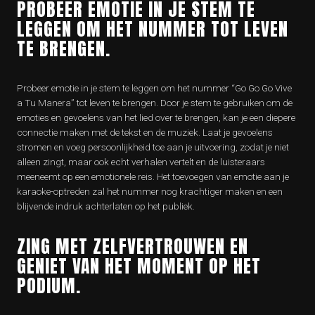
PROBEER EMOTIE IN JE STEM TE
LEGGEN OM HET NUMMER TOT LEVEN
TE BRENGEN.
Probeer emotie in je stem te leggen om het nummer “Go Go Go Vive
a Tu Manera” tot leven te brengen. Door je stem te gebruiken om de
emoties en gevoelens van het lied over te brengen, kan je een diepere
connectie maken met de tekst en de muziek. Laat je gevoelens
stromen en voeg persoonlijkheid toe aan je uitvoering, zodat je niet
alleen zingt, maar ook echt verhalen vertelt en de luisteraars
meeneemt op een emotionele reis. Het toevoegen van emotie aan je
karaoke-optreden zal het nummer nog krachtiger maken en een
blijvende indruk achterlaten op het publiek.
ZING MET ZELFVERTROUWEN EN
GENIET VAN HET MOMENT OP HET
PODIUM.