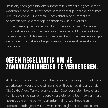
Het is altijd een goed idee om nummers te kiezen die je goed kent en
waarvan je de tekst uit het hoofd kent wanneer je karaoke zingt met
“Go Go Go Vive a Tu Manera”. Door vertrouwde nummers te
selecteren, voel je je meer op je gemak en kun je je volledig
concentreren op het plezier van het zingen en dansen. Zo kan je
optimaal genieten van de karaoke-ervaring en echt in de huid van
de personages uit de serie stappen. Kies dus slim en laat je innerlijke
ster stralen met bekende liedjes waarvan jij de tekst moeiteloos kunt
meezingen!
OEFEN REGELMATIG OM JE
ZANGVAARDIGHEDEN TE VERBETEREN.
Het is essentieel om regelmatig te oefenen om je zangvaardigheden
te verbeteren, vooral als je wilt schitteren tijdens het zingen van de
“Go Go Go Vive a Tu Manera Karaoke”. Door consistent te oefenen,
kun je je stem versterken, je bereik vergroten en je techniek verfijnen.
Neem de tijd om te werken aan ademhaling, toonhoogte en
expressie, zodat je vol vertrouwen en met stijl kunt optreden tijdens