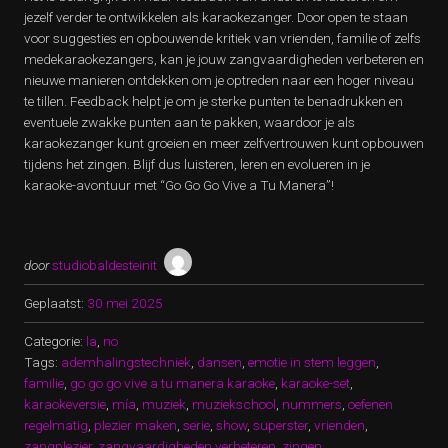
jezelf verder te ontwikkelen als karaokezanger. Door open te staan
voor suggesties en opbouwende kritiek van vrienden, familie of zelfs
medekaraokezangers, kan je jouw zangvaardigheden verbeteren en
nieuwe manieren ontdekken om je optreden naar een hoger niveau
te tillen. Feedback helpt je om je sterke punten te benadrukken en
eventuele zwakke punten aan te pakken, waardoor je als
karaokezanger kunt groeien en meer zelfvertrouwen kunt opbouwen
tijdens het zingen. Blijf dus luisteren, leren en evolueren in je
karaoke-avontuur met “Go Go Go Vive a Tu Manera”!
door
studiobaldesteinit
Geplaatst:
30 mei 2025
Categorie:
la
,
no
Tags:
ademhalingstechniek
,
dansen
,
emotie in stem leggen
,
familie
,
go go go vive a tu manera karaoke
,
karaoke-set
,
karaokeversie
,
mía
,
muziek
,
muziekschool
,
nummers
,
oefenen
regelmatig
,
plezier maken
,
serie
,
show
,
superster
,
vrienden
,
zangplezier
,
zangvaardigheden verbeteren
,
zingen