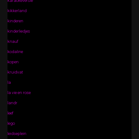
karaokeversie
kikkerland
kinderen
kinderliedjes
knauf
kodaline
kopen
kruidvat
la
la vie en rose
landr
leef
lego
leidseplein