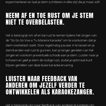
experimenteren en laat je stem schitteren in elke stijl die je maar wilt!
NEEM AF EN TOE RUST OM JE STEM
NIET TE OVERBELASTEN.
Het is belangrijk om af en toe rust te nemen tijdens het zingen van
de “Go Go Go Vive a Tu Manera Karaoke” om te voorkomen dat je
stem overbelast raakt. Door regelmatig pauzes in te lassen en je
stembanden wat rust te gunnen, kan je langer genieten van het
zingen en voorkom je eventuele schade aan je stem. Luister naar je
lichaam en geef je stem de nodige rust, zodat je optimaal kunt
blijven genieten van deze leuke karaoke-ervaring.
LUISTER NAAR FEEDBACK VAN
ANDEREN OM JEZELF VERDER TE
ONTWIKKELEN ALS KARAOKEZANGER.
Het is belangrijk om naar feedback van anderen te luisteren om