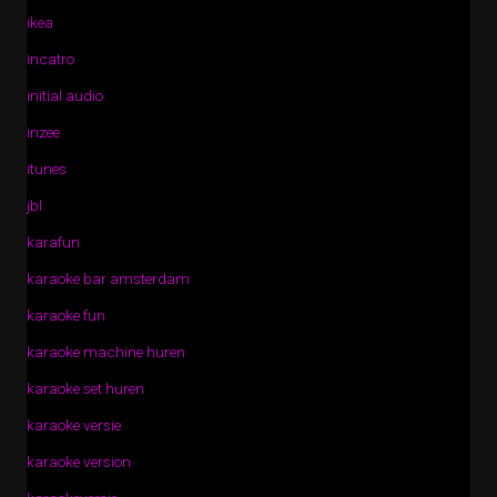
ikea
incatro
initial audio
inzee
itunes
jbl
karafun
karaoke bar amsterdam
karaoke fun
karaoke machine huren
karaoke set huren
karaoke versie
karaoke version