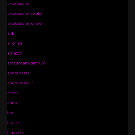
akoestische
akoestische isolatie
akoestische panelen
aldi
all of me
amazon
amsterdam centrum
andre hazes
andre hazes jr
asona
auna
bcc
blokker
bluetooth