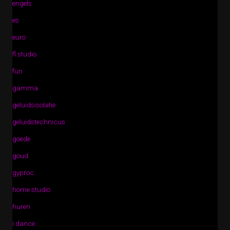
engels
es
euro
fl studio
fun
gamma
geluidsisolatie
geluidstechnicus
goede
goud
gyproc
home studio
huren
i dance