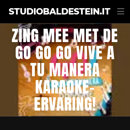
STUDIOBALDESTEIN.IT
ZING MEE MET DE
GO GO GO VIVE A
TU MANERA
KARAOKE-
ERVARING!