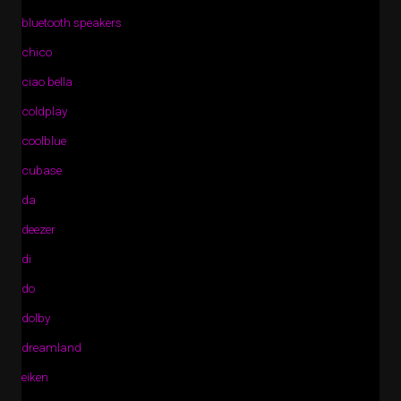
bluetooth speakers
chico
ciao bella
coldplay
coolblue
cubase
da
deezer
di
do
dolby
dreamland
eiken