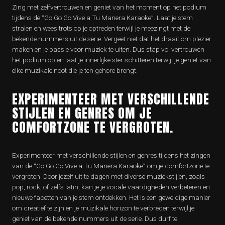
Zing met zelfvertrouwen en geniet van het moment op het podium
tijdens de “Go Go Go Vive a Tu Manera Karaoke”. Laat je stem
stralen en wees trots op je optreden terwijl je meezingt met de
bekende nummers uit de serie. Vergeet niet dat het draait om plezier
maken en je passie voor muziek te uiten. Dus stap vol vertrouwen
het podium op en laat je innerlijke ster schitteren terwijl je geniet van
elke muzikale noot die je ten gehore brengt.
EXPERIMENTEER MET VERSCHILLENDE
STIJLEN EN GENRES OM JE
COMFORTZONE TE VERGROTEN.
Experimenteer met verschillende stijlen en genres tijdens het zingen
van de “Go Go Go Vive a Tu Manera Karaoke” om je comfortzone te
vergroten. Door jezelf uit te dagen met diverse muziekstijlen, zoals
pop, rock, of zelfs latin, kan je je vocale vaardigheden verbeteren en
nieuwe facetten van je stem ontdekken. Het is een geweldige manier
om creatief te zijn en je muzikale horizon te verbreden terwijl je
geniet van de bekende nummers uit de serie. Dus durf te