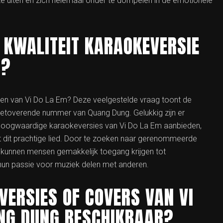
 te uiten en zich helemaal onder te dompelen in de emotionele
 KWALITEIT KARAOKEVERSIE
M?
den van Vi Do La Em? Deze veelgestelde vraag toont de
 betoverende nummer van Quang Dung. Gelukkig zijn er
e hoogwaardige karaokeversies van Vi Do La Em aanbieden,
 dit prachtige lied. Door te zoeken naar gerenommeerde
kunnen mensen gemakkelijk toegang krijgen tot
 hun passie voor muziek delen met anderen.
VERSIES OF COVERS VAN VI
NG DUNG BESCHIKBAAR?