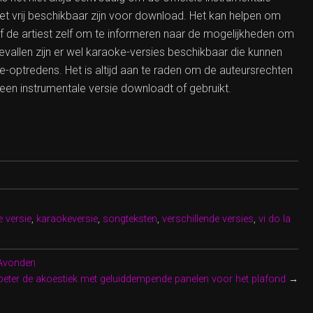
iet vrij beschikbaar zijn voor download. Het kan helpen om
 de artiest zelf om te informeren naar de mogelijkheden om
evallen zijn er wel karaoke-versies beschikbaar die kunnen
e-optredens. Het is altijd aan te raden om de auteursrechten
een instrumentale versie downloadt of gebruikt.
e versie
,
karaokeversie
,
songteksten
,
verschillende versies
,
vi do la
 Avonden
beter de akoestiek met geluiddempende panelen voor het plafond
→