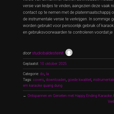
versie van liedjes te vinden, aangezien deze vaak n
contact op te nemen met de platenmaatschappij of
de instrumentale versie te verkrijgen. In sommige g
worden gebruikt voor persoonlijk gebruik of karaok
en gebruiksvoorwaarden te controleren voordat je 
door
studiobaldesteinit
Geplaatst:
10 oktober 2025
Categorie:
do
,
la
Tags:
covers
,
downloaden
,
goede kwaliteit
,
instrumental
em karaoke quang dung
←
Ontspannen en Genieten met Happy Ending Karaoke
Ver