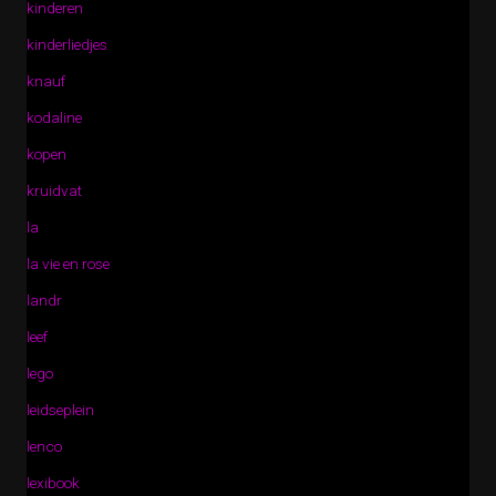
kinderen
kinderliedjes
knauf
kodaline
kopen
kruidvat
la
la vie en rose
landr
leef
lego
leidseplein
lenco
lexibook