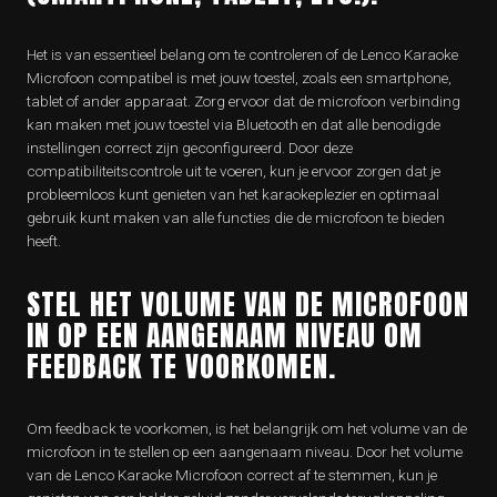
Het is van essentieel belang om te controleren of de Lenco Karaoke
Microfoon compatibel is met jouw toestel, zoals een smartphone,
tablet of ander apparaat. Zorg ervoor dat de microfoon verbinding
kan maken met jouw toestel via Bluetooth en dat alle benodigde
instellingen correct zijn geconfigureerd. Door deze
compatibiliteitscontrole uit te voeren, kun je ervoor zorgen dat je
probleemloos kunt genieten van het karaokeplezier en optimaal
gebruik kunt maken van alle functies die de microfoon te bieden
heeft.
STEL HET VOLUME VAN DE MICROFOON
IN OP EEN AANGENAAM NIVEAU OM
FEEDBACK TE VOORKOMEN.
Om feedback te voorkomen, is het belangrijk om het volume van de
microfoon in te stellen op een aangenaam niveau. Door het volume
van de Lenco Karaoke Microfoon correct af te stemmen, kun je