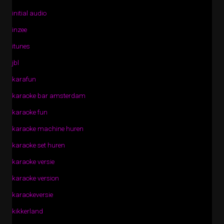
initial audio
inzee
itunes
jbl
karafun
karaoke bar amsterdam
karaoke fun
karaoke machine huren
karaoke set huren
karaoke versie
karaoke version
karaokeversie
kikkerland