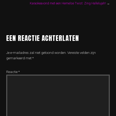
Karaokeavond met een Hemelse Twist: Zing Hallelujah!
→
EEN REACTIE ACHTERLATEN
Je e-mailadres zal niet getoond worden.
Vereiste velden zijn
gemarkeerd met
*
Reactie
*