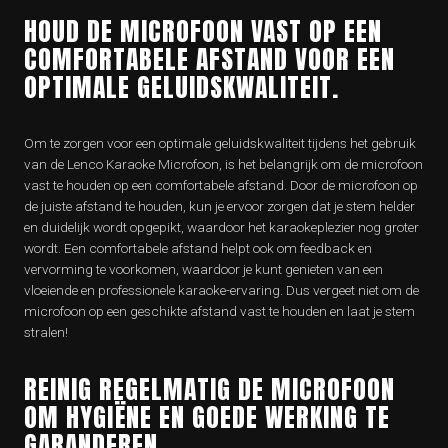
HOUD DE MICROFOON VAST OP EEN
COMFORTABELE AFSTAND VOOR EEN
OPTIMALE GELUIDSKWALITEIT.
Om te zorgen voor een optimale geluidskwaliteit tijdens het gebruik
van de Lenco Karaoke Microfoon, is het belangrijk om de microfoon
vast te houden op een comfortabele afstand. Door de microfoon op
de juiste afstand te houden, kun je ervoor zorgen dat je stem helder
en duidelijk wordt opgepikt, waardoor het karaokeplezier nog groter
wordt. Een comfortabele afstand helpt ook om feedback en
vervorming te voorkomen, waardoor je kunt genieten van een
vloeiende en professionele karaoke-ervaring. Dus vergeet niet om de
microfoon op een geschikte afstand vast te houden en laat je stem
stralen!
REINIG REGELMATIG DE MICROFOON
OM HYGIËNE EN GOEDE WERKING TE
GARANDEREN.