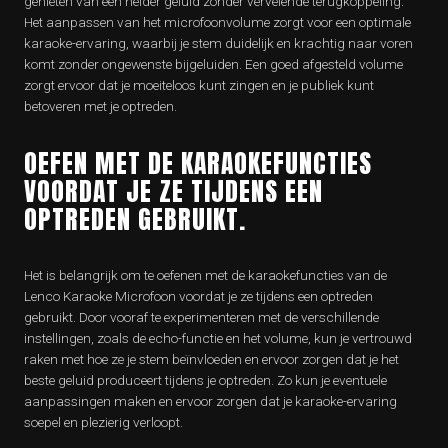
genieten van een helder geluid zonder vervelende terugkoppeling.
Het aanpassen van het microfoonvolume zorgt voor een optimale
karaoke-ervaring, waarbij je stem duidelijk en krachtig naar voren
komt zonder ongewenste bijgeluiden. Een goed afgesteld volume
zorgt ervoor dat je moeiteloos kunt zingen en je publiek kunt
betoveren met je optreden.
OEFEN MET DE KARAOKEFUNCTIES
VOORDAT JE ZE TIJDENS EEN
OPTREDEN GEBRUIKT.
Het is belangrijk om te oefenen met de karaokefuncties van de
Lenco Karaoke Microfoon voordat je ze tijdens een optreden
gebruikt. Door vooraf te experimenteren met de verschillende
instellingen, zoals de echo-functie en het volume, kun je vertrouwd
raken met hoe ze je stem beïnvloeden en ervoor zorgen dat je het
beste geluid produceert tijdens je optreden. Zo kun je eventuele
aanpassingen maken en ervoor zorgen dat je karaoke-ervaring
soepel en plezierig verloopt.