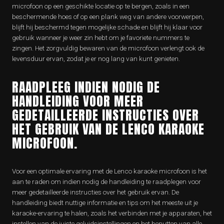
microfoon op een geschikte locatie op te bergen, zoals in een
beschermende hoes of op een plank weg van andere voorwerpen,
blijft hij beschermd tegen mogelijke schade en blijft hij klaar voor
gebruik wanneer je weer zin hebt om je favoriete nummers te
zingen. Het zorgvuldig bewaren van de microfoon verlengt ook de
levensduur ervan, zodat je er nog lang van kunt genieten.
RAADPLEEG INDIEN NODIG DE
HANDLEIDING VOOR MEER
GEDETAILLEERDE INSTRUCTIES OVER
HET GEBRUIK VAN DE LENCO KARAOKE
MICROFOON.
Voor een optimale ervaring met de Lenco karaoke microfoon is het
aan te raden om indien nodig de handleiding te raadplegen voor
meer gedetailleerde instructies over het gebruik ervan. De
handleiding biedt nuttige informatie en tips om het meeste uit je
karaoke-ervaring te halen, zoals het verbinden met je apparaten, het
instellen van de juiste geluidsinstellingen en het benutten van alle