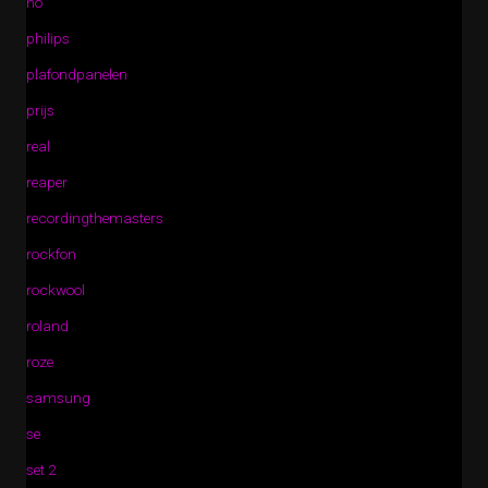
no
philips
plafondpanelen
prijs
real
reaper
recordingthemasters
rockfon
rockwool
roland
roze
samsung
se
set 2