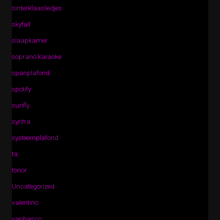
sinterklaasliedjes
skyfall
slaapkamer
soprano karaoke
spanplafond
spotify
sunfly
syntra
systeemplafond
ta
tonor
Uncategorized
valentino
vanbasco