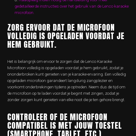
gedetailleerde instructies over het gebruik van de Lenco karaoke
microfoon.
ZORG ERVOOR DAT DE MICROFOON
VOLLEDIG IS OPGELADEN VOORDAT JE
HEM GEBRUIKT.
Het is belangrijk om ervoor te zorgen dat de Lenco Karaoke
Microfoon volledig is opgeladen voordat je hem gebruikt, zodat je
ononderbroken kunt genieten van je karaoke-ervaring. Een volledig
opgeladen microfoon garandeert langdurig zangplezier en
voorkomt onderbrekingen tijdens je optreden. Neem dus de tijd om
de microfoon op te laden voordat je begint met zingen, zodat je
zonder zorgen kunt genieten van elke noot die je ten gehore brengt.
CONTROLEER OF DE MICROFOON
COMPATIBEL IS MET JOUW TOESTEL
(SMARTPHONE, TABLET, ETC.).