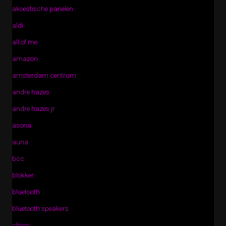
akoestische panelen
aldi
all of me
amazon
amsterdam centrum
andre hazes
andre hazes jr
asona
auna
bcc
blokker
bluetooth
bluetooth speakers
chico