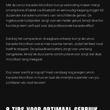
Met de Lenco Karaoke Microfoon kun je verbinding maken met je
smartphone of tablet via Bluetooth en eenvoudig toegang krijgen tot
duizenden karaoke-nummers van verschillende genres. De
ingebouwde luidspreker zorgt voor een helder geluid, terwijl de echo-
functie je stem verfraait voor dat professionele karaoke-effect.
Dankzij het compacte en draagbare ontwerp kun je de Lenco
Karaoke Microfoon overal mee naartoe nemen, zodat het feest nooit
hoeft te stoppen. De oplaadbare batterij zorgt voor urenlang
zangplezier, terwijl de duurzame constructie ervoor zorgt dat deze
microfoon lang meegaat.
Dus waar wacht je nog op? Haal vandaag nog je eigen Lenco
Karaoke Microfoon in huis en laat die innerlijke superster van jou
schitteren als nooit tevoren!
8 TIPS VOOR OPTIMAAL GEBRUIK