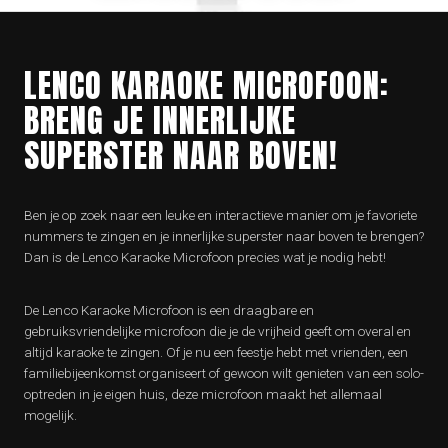
LENCO KARAOKE MICROFOON:
BRENG JE INNERLIJKE
SUPERSTER NAAR BOVEN!
Ben je op zoek naar een leuke en interactieve manier om je favoriete
nummers te zingen en je innerlijke superster naar boven te brengen?
Dan is de Lenco Karaoke Microfoon precies wat je nodig hebt!
De Lenco Karaoke Microfoon is een draagbare en
gebruiksvriendelijke microfoon die je de vrijheid geeft om overal en
altijd karaoke te zingen. Of je nu een feestje hebt met vrienden, een
familiebijeenkomst organiseert of gewoon wilt genieten van een solo-
optreden in je eigen huis, deze microfoon maakt het allemaal
mogelijk.