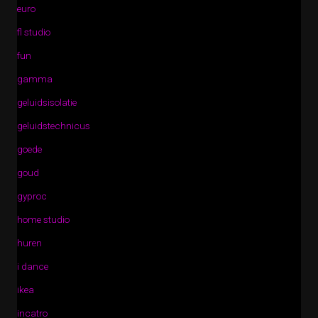
euro
fl studio
fun
gamma
geluidsisolatie
geluidstechnicus
goede
goud
gyproc
home studio
huren
i dance
ikea
incatro