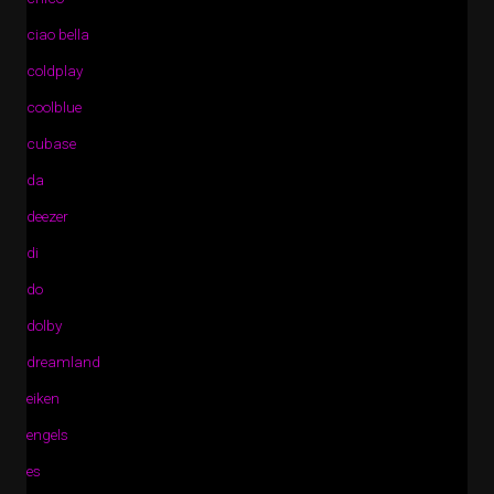
ciao bella
coldplay
coolblue
cubase
da
deezer
di
do
dolby
dreamland
eiken
engels
es