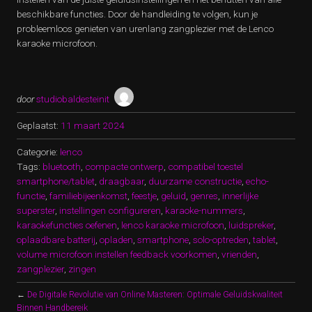
beschikbare functies. Door de handleiding te volgen, kun je
probleemloos genieten van urenlang zangplezier met de Lenco
karaoke microfoon.
door
studiobaldesteinit
Geplaatst:
11 maart 2024
Categorie:
lenco
Tags:
bluetooth
,
compacte ontwerp
,
compatibel toestel
smartphone/tablet
,
draagbaar
,
duurzame constructie
,
echo-
functie
,
familiebijeenkomst
,
feestje
,
geluid
,
genres
,
innerlijke
superster
,
instellingen configureren
,
karaoke-nummers
,
karaokefuncties oefenen
,
lenco karaoke microfoon
,
luidspreker
,
oplaadbare batterij
,
opladen
,
smartphone
,
solo-optreden
,
tablet
,
volume microfoon instellen feedback voorkomen
,
vrienden
,
zangplezier
,
zingen
←
De Digitale Revolutie van Online Masteren: Optimale Geluidskwaliteit
Binnen Handbereik