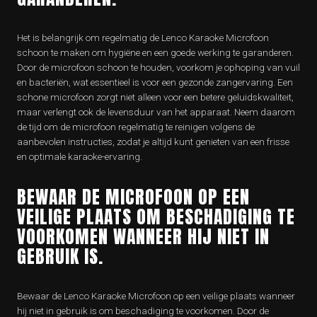
Het is belangrijk om regelmatig de Lenco Karaoke Microfoon
schoon te maken om hygiëne en een goede werking te garanderen.
Door de microfoon schoon te houden, voorkom je ophoping van vuil
en bacteriën, wat essentieel is voor een gezonde zangervaring. Een
schone microfoon zorgt niet alleen voor een betere geluidskwaliteit,
maar verlengt ook de levensduur van het apparaat. Neem daarom
de tijd om de microfoon regelmatig te reinigen volgens de
aanbevolen instructies, zodat je altijd kunt genieten van een frisse
en optimale karaoke-ervaring.
BEWAAR DE MICROFOON OP EEN
VEILIGE PLAATS OM BESCHADIGING TE
VOORKOMEN WANNEER HIJ NIET IN
GEBRUIK IS.
Bewaar de Lenco Karaoke Microfoon op een veilige plaats wanneer
hij niet in gebruik is om beschadiging te voorkomen. Door de