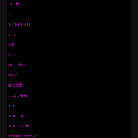
kruidvat
la
la vie en rose
landr
leef
lego
leidseplein
lenco
lexibook
luidspreker
maat
mad boy
marktplaats
master karaoke