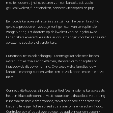
mee te houden bij het selecteren van een karaoke set, zoals
geluidskwaliteit, functionaliteit, connectiviteitsopties en prijs.
Een goede karaoke set moet in staat zijn om helder en krachtig
geluid te produceren, zodat je kunt genieten van een optimale
zangervaring. Let daarom op de kwaliteit van de ingebouwde
luidsprekers en eventuele extra audio-uitgangen voor het aansluiten
op externe speakers of versterkers.
Functionaliteit is ook belangrijk. Sommige karaoke sets bieden
extra functies zoals echo-effecten, stemvervormingsopties of
ingebouwde disco-verlichting. Overweeg welke functies jouw
karaoke-ervaring kunnen verbeteren en zoek naar een set die deze
biedt.
Connectiviteitsopties zijn ook essentieel. Veel moderne karaoke sets
hebben Bluetooth-connectiviteit, waardoor je draadloos verbinding
kunt maken met je smartphone, tablet of andere apparaten om
toegang te krijgen tot een breed scala aan online karaoke-inhoud.
Controleer ook of de set over voldoende audio-ingangen beschikt