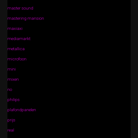
master sound
mastering mansion
maxiaxi
mediamarkt
metallica
microfoon
mini
mixen
no
philips
plafondpanelen
prijs
real