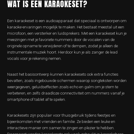
WAT IS EEN KARAOKESET?
Een karaokeset is een audioapparaat dat speciaal is ontworpen om
karaoke-ervaringen mogelijk te maken. Het bestaat meestal uit een
microfoon, een versterker en luidsprekers. Met een karaokeset kun je
meezingen met je favoriete nummers door de vocalen van de
originele opname te verwijderen of te dempen, zodat je alleen de
instrumentale muziek hoort. Hierdoor kun je als zanger de lead
vocals voor je rekening nemen.
Naast het basisontwerp kunnen karaokesets ook extra functies
bevatten, zoals ingebouwde schermen waarop songteksten worden
weergegeven, geluidseffecten zoals echo en galm om je stem te
verbeteren, en zelfs draadloze connectiviteit om nummers vanaf je
smartphone of tablet af te spelen.
Karaokesets zijn populair voor thuisgebruik tijdens feestjes en
bijeenkomsten met vrienden en familie. Ze bieden een leuke en
interactieve manier om samen te zingen en plezier te hebben.