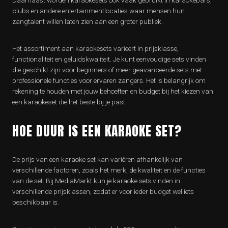
Daarnaast worden karaokesets ook vaak gebruikt in karaokebars,
clubs en andere entertainmentlocaties waar mensen hun
zangtalent willen laten zien aan een groter publiek.
Het assortiment aan karaokesets varieert in prijsklasse,
functionaliteit en geluidskwaliteit. Je kunt eenvoudige sets vinden
die geschikt zijn voor beginners of meer geavanceerde sets met
professionele functies voor ervaren zangers. Het is belangrijk om
rekening te houden met jouw behoeften en budget bij het kiezen van
een karaokeset die het beste bij je past.
HOE DUUR IS EEN KARAOKE SET?
De prijs van een karaoke set kan variëren afhankelijk van
verschillende factoren, zoals het merk, de kwaliteit en de functies
van de set. Bij MediaMarkt kun je karaoke sets vinden in
verschillende prijsklassen, zodat er voor ieder budget wel iets
beschikbaar is.