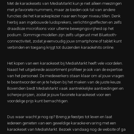
Met de karaokesets van MediaMarkt kun je niet alleen meezingen
met je favoriete nummers, maar ze bieden ook tal van andere
functies die het karaokeplezier naar een hoger niveau tillen. Denk
hierbij aan ingebouwde luidsprekers, verlichtingseffecten en zelfs
draadloze microfoons voor ultieme bewegingsvrijheid op het
podium. Sommige modellen zijn zelfs uitgerust met Bluetooth-
connectiviteit, zodat je eenvoudig jouw smartphone of tablet kunt
verbinden en toegang krijgt tot duizenden karaokehits online.
Het kopen van een karaokeset bij MediaMarkt heeft vele voordelen.
Naast het uitgebreide assortiment profiteer je ook van de expertise
van het personeel. De medewerkers staan klaar om al jouw vragen
te beantwoorden en je te helpen bij het maken van de juiste keuze.
Bovendien biedt MediaMarkt vaak aantrekkelijke aanbiedingen en
scherpe prijzen, zodat je jouw favoriete karaokeset voor een
voordelige prijs kunt bemachtigen.
Dus waar wacht je nog op? Breng je feestjes tot leven en laat
iedereen genieten van een geweldige karaoke-ervaring met een
karaokeset van MediaMarkt. Bezoek vandaag nog de website of ga