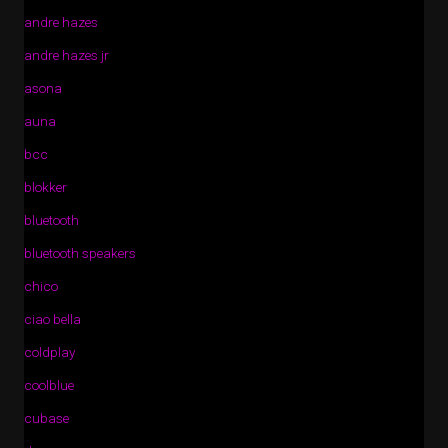
andre hazes
andre hazes jr
asona
auna
bcc
blokker
bluetooth
bluetooth speakers
chico
ciao bella
coldplay
coolblue
cubase