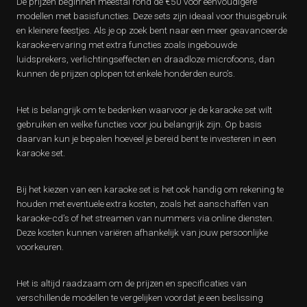
De prijzen beginnen meestal rond de €50 voor eenvoudigere
modellen met basisfuncties. Deze sets zijn ideaal voor thuisgebruik
en kleinere feestjes. Als je op zoek bent naar een meer geavanceerde
karaoke-ervaring met extra functies zoals ingebouwde
luidsprekers, verlichtingseffecten en draadloze microfoons, dan
kunnen de prijzen oplopen tot enkele honderden euro’s.
Het is belangrijk om te bedenken waarvoor je de karaoke set wilt
gebruiken en welke functies voor jou belangrijk zijn. Op basis
daarvan kun je bepalen hoeveel je bereid bent te investeren in een
karaoke set.
Bij het kiezen van een karaoke set is het ook handig om rekening te
houden met eventuele extra kosten, zoals het aanschaffen van
karaoke-cd’s of het streamen van nummers via online diensten.
Deze kosten kunnen variëren afhankelijk van jouw persoonlijke
voorkeuren.
Het is altijd raadzaam om de prijzen en specificaties van
verschillende modellen te vergelijken voordat je een beslissing