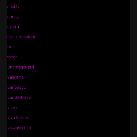
spotify
sunfly
syntra
systeemplafond
ta
tonor
Uncategorized
valentino
vanbasco
vandenborre
vilton
viva la vida
volwassenen