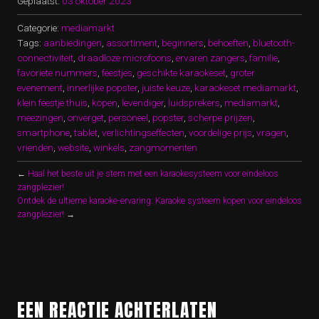
Geplaatst:
03 oktober 2023
Categorie:
mediamarkt
Tags:
aanbiedingen
,
assortiment
,
beginners
,
behoeften
,
bluetooth-
connectiviteit
,
draadloze microfoons
,
ervaren zangers
,
familie
,
favoriete nummers
,
feestjes
,
geschikte karaokeset
,
groter
evenement
,
innerlijke popster
,
juiste keuze
,
karaokeset mediamarkt
,
klein feestje thuis
,
kopen
,
levendiger
,
luidsprekers
,
mediamarkt
,
meezingen
,
onverget
,
personeel
,
popster
,
scherpe prijzen
,
smartphone
,
tablet
,
verlichtingseffecten
,
voordelige prijs
,
vragen
,
vrienden
,
website
,
winkels
,
zangmomenten
←
Haal het beste uit je stem met een karaokesysteem voor eindeloos
zangplezier!
Ontdek de ultieme karaoke-ervaring: Karaoke systeem kopen voor eindeloos
zangplezier!
→
EEN REACTIE ACHTERLATEN