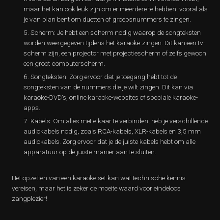
maar het kan ook leuk zijn om er meerdere te hebben, vooral als
je van plan bent om duetten of groepsnummers te zingen.
Scherm: Je hebt een scherm nodig waarop de songteksten
worden weergegeven tijdens het karaoke-zingen. Dit kan een tv-
scherm zijn, een projector met projectiescherm of zelfs gewoon
een groot computerscherm.
Songteksten: Zorg ervoor dat je toegang hebt tot de
songteksten van de nummers die je wilt zingen. Dit kan via
karaoke-DVD’s, online karaoke-websites of speciale karaoke-
apps.
Kabels: Om alles met elkaar te verbinden, heb je verschillende
audiokabels nodig, zoals RCA-kabels, XLR-kabels en 3,5 mm
audiokabels. Zorg ervoor dat je de juiste kabels hebt om alle
apparatuur op de juiste manier aan te sluiten.
Het opzetten van een karaoke set kan wat technische kennis
vereisen, maar het is zeker de moeite waard voor eindeloos
zangplezier!