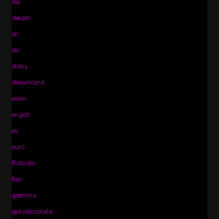
da
deezer
di
do
dolby
dreamland
eiken
engels
es
euro
fl studio
fun
gamma
geluidsisolatie