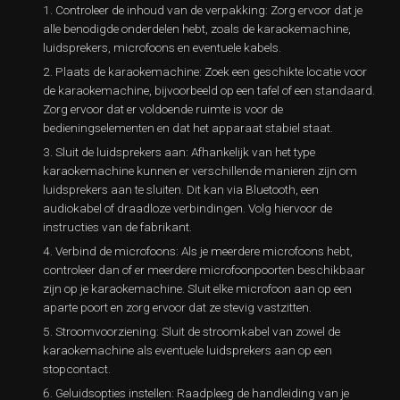
Controleer de inhoud van de verpakking: Zorg ervoor dat je
alle benodigde onderdelen hebt, zoals de karaokemachine,
luidsprekers, microfoons en eventuele kabels.
Plaats de karaokemachine: Zoek een geschikte locatie voor
de karaokemachine, bijvoorbeeld op een tafel of een standaard.
Zorg ervoor dat er voldoende ruimte is voor de
bedieningselementen en dat het apparaat stabiel staat.
Sluit de luidsprekers aan: Afhankelijk van het type
karaokemachine kunnen er verschillende manieren zijn om
luidsprekers aan te sluiten. Dit kan via Bluetooth, een
audiokabel of draadloze verbindingen. Volg hiervoor de
instructies van de fabrikant.
Verbind de microfoons: Als je meerdere microfoons hebt,
controleer dan of er meerdere microfoonpoorten beschikbaar
zijn op je karaokemachine. Sluit elke microfoon aan op een
aparte poort en zorg ervoor dat ze stevig vastzitten.
Stroomvoorziening: Sluit de stroomkabel van zowel de
karaokemachine als eventuele luidsprekers aan op een
stopcontact.
Geluidsopties instellen: Raadpleeg de handleiding van je