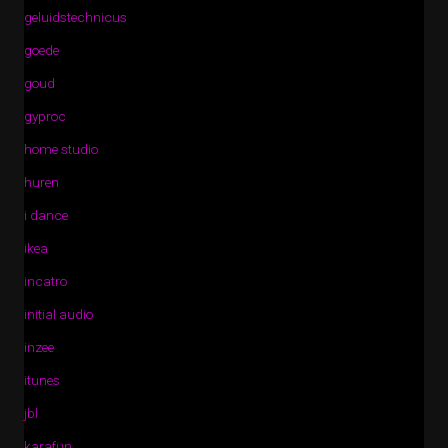
geluidstechnicus
goede
goud
gyproc
home studio
huren
i dance
ikea
incatro
initial audio
inzee
itunes
jbl
karafun