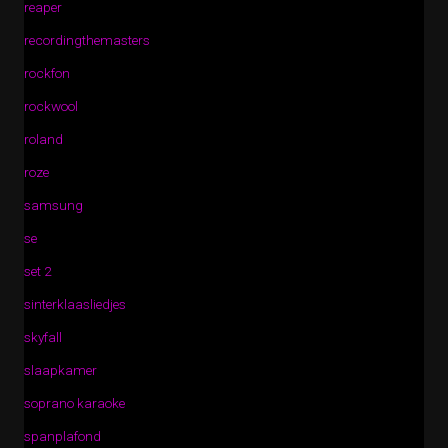
reaper
recordingthemasters
rockfon
rockwool
roland
roze
samsung
se
set 2
sinterklaasliedjes
skyfall
slaapkamer
soprano karaoke
spanplafond