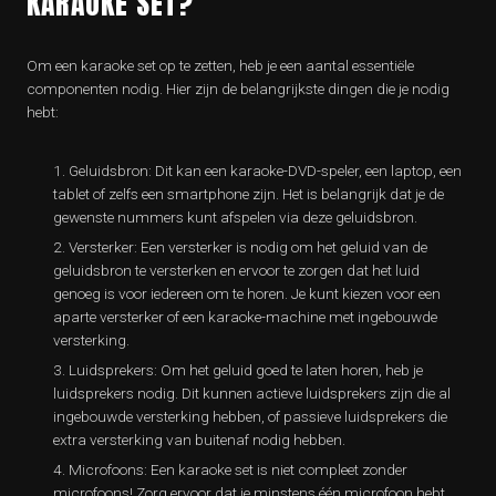
KARAOKE SET?
Om een ​​karaoke set op te zetten, heb je een aantal essentiële
componenten nodig. Hier zijn de belangrijkste dingen die je nodig
hebt:
Geluidsbron: Dit kan een karaoke-DVD-speler, een laptop, een
tablet of zelfs een smartphone zijn. Het is belangrijk dat je de
gewenste nummers kunt afspelen via deze geluidsbron.
Versterker: Een versterker is nodig om het geluid van de
geluidsbron te versterken en ervoor te zorgen dat het luid
genoeg is voor iedereen om te horen. Je kunt kiezen voor een
aparte versterker of een karaoke-machine met ingebouwde
versterking.
Luidsprekers: Om het geluid goed te laten horen, heb je
luidsprekers nodig. Dit kunnen actieve luidsprekers zijn die al
ingebouwde versterking hebben, of passieve luidsprekers die
extra versterking van buitenaf nodig hebben.
Microfoons: Een karaoke set is niet compleet zonder
microfoons! Zorg ervoor dat je minstens één microfoon hebt,